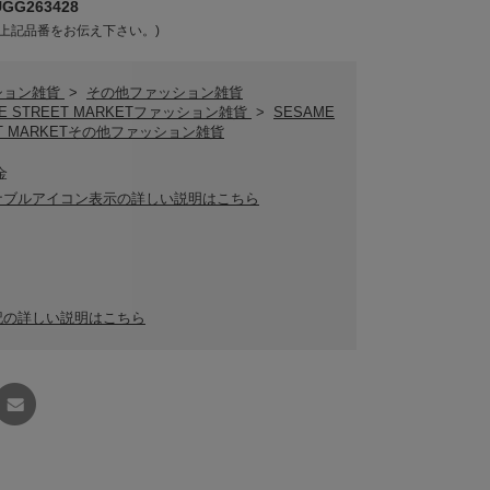
G263428
上記品番をお伝え下さい。)
ション雑貨
>
その他ファッション雑貨
ME STREET MARKETファッション雑貨
>
SESAME
ET MARKETその他ファッション雑貨
金
ナブルアイコン表示の詳しい説明はこちら
記の詳しい説明はこちら
友達に
教える