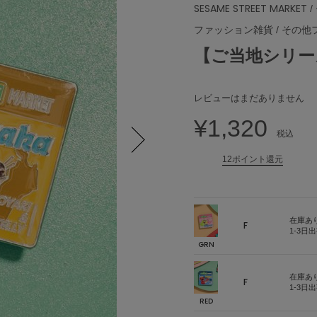
SESAME STREET MARKET
/
ファッション雑貨
/
その他
【ご当地シリー
レビューはまだありません
¥1,320
税込
12ポイント還元
Next
在庫あ
F
1-3日
GRN
在庫あ
F
1-3日
RED