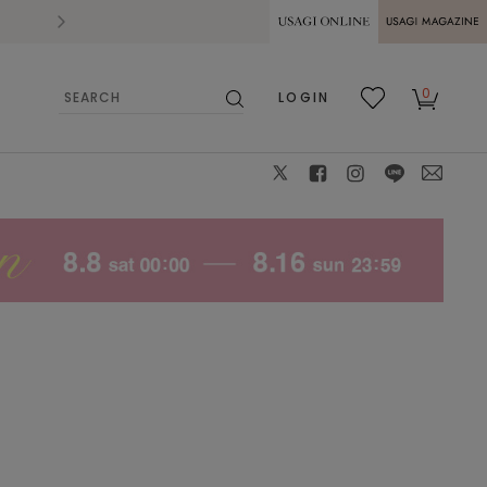
2026.07.28
熊本県熊本地方を震源とする地震の影響によ
USAGI ONLINE
USAGI
0
LOGIN
MAGAZINE
検
お気
カー
索
に入
ト
り
X
facebook
instagram
LINE
mail
NVY
F
: 〇