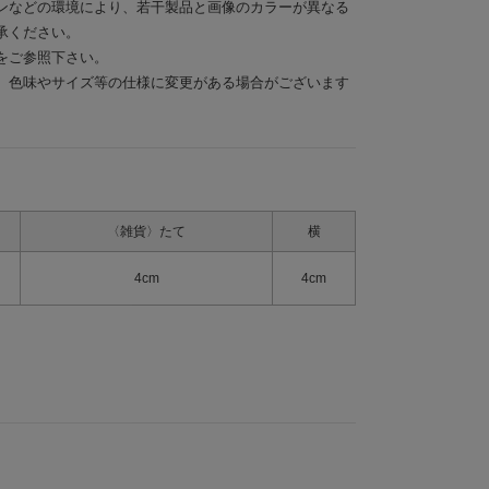
ンなどの環境により、若干製品と画像のカラーが異なる
承ください。
をご参照下さい。
、色味やサイズ等の仕様に変更がある場合がございます
〈雑貨〉たて
横
4cm
4cm