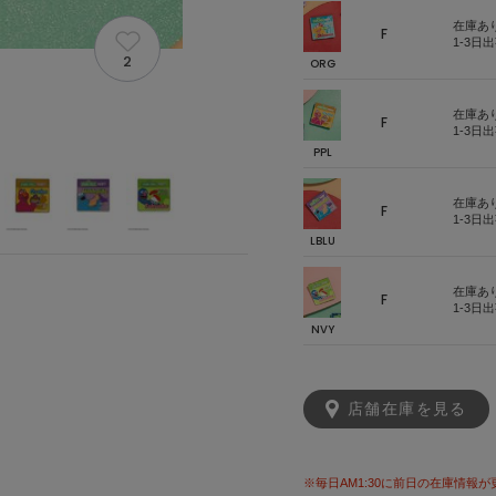
在庫あ
F
1-3日
2
ORG
在庫あ
F
1-3日
PPL
在庫あ
F
1-3日
LBLU
在庫あ
F
1-3日
NVY
店舗在庫を見る
※毎日AM1:30に前日の在庫情報