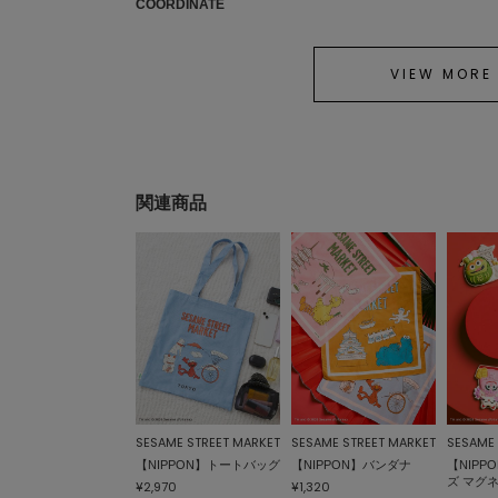
COORDINATE
VIEW MORE
関連商品
SESAME STREET MARKET
SESAME STREET MARKET
SESAME 
【NIPPON】トートバッグ
【NIPPON】バンダナ
【NIP
ズ マグ
¥2,970
¥1,320