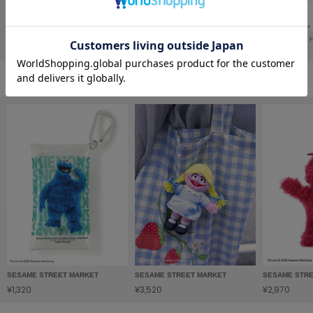
フレイアイディー
FURFUR
ダイカットポーチ（SOCCER）
【UNISEX】フォトTシャツ（SOCCER）
【KIDS】フォ
ファーファー
¥4,180
¥5,940
¥4,620
ファッション雑貨の人気ランキング
gelato pique
ジェラート ピケ
GELATO PIQUE CAT&DOG
ジェラート ピケ キャットアンドドッグ
gelato pique Sleep
ジェラート ピケ スリープ
GRAMICCI
グラミチ
SESAME STREET MARKET
SESAME STREET MARKET
SESAME STR
Henon.
へノン
¥1,320
¥3,520
¥2,970