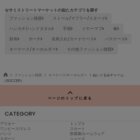
Mila Owen
ミラオーウェン
セサミストリートマーケットの似たカテゴリを探す
ファッション雑貨
ストール/マフラー/スヌード
MOIGE
モワージュ
ハンカチ/ハンドタオル
手袋
イヤーマフ
傘
財布
ポーチ
名刺入れ/カードケース
パスケース
MUCHA
ミュシャ
キーケース/キーホルダー
その他ファッション雑貨
NEW Balance
ニューバランス
ファッション雑貨
キーケース/キーホルダー
ぬいぐるみチャーム
TO
（SOCCER）
P
nezu
ネズ
ページのトップに戻る
NIKE
ナイキ
CATEGORY
NOWNS
アウター
トップス
ナウンス
ワンピース/ドレス
スカート
パンツ
部屋着/ルームウェア
スポーツ
シューズ
null.