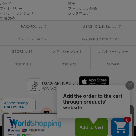
ヌル
バッグ
帽子
アクセサリー
ファッション雑貨
インナー/ランジェリー
レッグウェア
水着/浴衣
On
MA CARDについて
USAGI ONLINEについて
オン
プライバシーポリシー
特定商取引法に基づく表示
Onitsuka Tiger
オニツカ タイガー
STORE LIST
オフィシャルサイト
カスタマーセンター
ORGUE
ご利用ガイド
ご利用規約
会社概要
オルグ
ORR
オル
USAGI ONLINEアプリ
ダウンロードはこちら
PATRICK
パトリック
x
facebook
instagram
LINE
mail
Philly chocolate
フィリーチョコレート
Copyright © 2018 Usagi Online Co.,Ltd. All Rights Reserved.