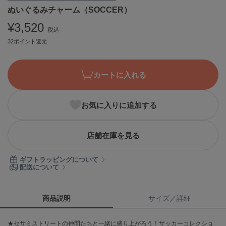
ぬいぐるみチャーム（SOCCER）
ASICS
アシックス
¥3,520
税込
32ポイント還元
Ballelite
バレリット
カートに入れる
BANDOLIER
バンドリヤー
お気に入りに追加する
Barbour
バブアー
店舗在庫を見る
Beyond Closet
ビヨンドクローゼット
ギフトラッピングについて
配送について
Calvin Klein
カルバン・クライン
商品説明
サイズ／詳細
CELFORD
★セサミストリートの仲間たちと一緒に盛り上がろう！サッカーコレクショ
セルフォード