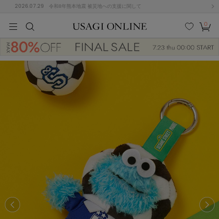
2026.07.29
令和8年熊本地震 被災地への支援に関して
0
MEN
MEN
KIDS
KIDS
BABY
BABY
BEAUTY
BEAUTY
LIFE STYLE
LIFE STYLE
検索
お気
カー
に入
ト
り
(684)
(2922)
B
C
D
E
F
G
I
J
K
L
M
N
ス/ドレス (1144)
P
Q
R
S
T
U
(546)
その
W
X
Y
Z
他
850)
ルームウェア (535)
ACYM
アシーム
(121)