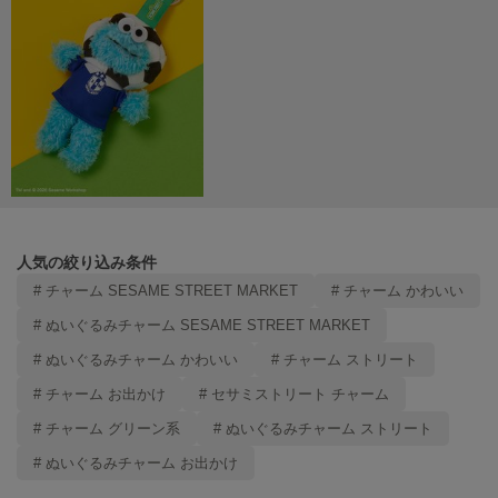
LILY BROWN
リリーブラウン
LILY BROWN Lingerie
リリーブラウンランジェリー
LITTLE UNION TOKYO
リトルユニオン トウキョウ
made of Organics
人気の絞り込み条件
メイドオブオーガニクス
# チャーム SESAME STREET MARKET
# チャーム かわいい
MICHU COQUETTE
# ぬいぐるみチャーム SESAME STREET MARKET
ミチュ コケット
# ぬいぐるみチャーム かわいい
# チャーム ストリート
MIESROHE
# チャーム お出かけ
# セサミストリート チャーム
ミースロエ
# チャーム グリーン系
# ぬいぐるみチャーム ストリート
miies miim
ミーエスミーム
# ぬいぐるみチャーム お出かけ