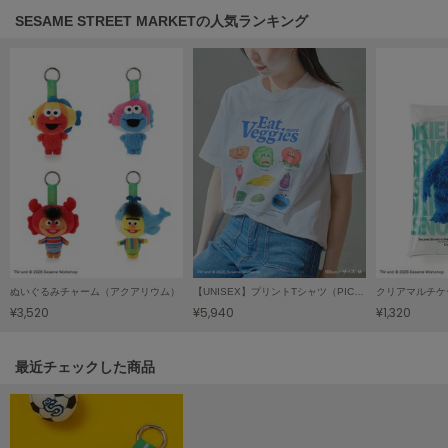
HUNTER
SESAME STREET MARKETの人気ランキング
ハンター
HOKA ONEONE
ホカ オネオネ
KEEN
キーン
LAATO
ラート
ぬいぐるみチャーム（アクアリウム）
【UNISEX】プリントTシャツ（PICNIC）
クリアマルチケ
le
¥3,520
¥5,940
¥1,320
ル
le coq sportif
関連記事
最近チェックした商品
ルコックスポルティフ
LeSportsac
レスポートサック