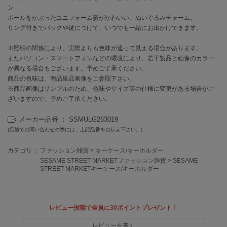
ン
ボールをかぶったユニフォーム姿がかわいい、ぬいぐるみチャーム。
célon
リング付きでバッグや鍵につけて、いつでも一緒にお出かけできます。
セロン
※照明の関係により、実際よりも色味が違って見える場合があります。
Clarks Premium
クラークス
またパソコン・スマートフォンなどの環境により、若干製品と画像のカラー
が異なる場合もございます。予めご了承ください。
商品の色味は、商品単品画像をご参照下さい。
CODE A
コードエー
※商品画像はサンプルのため、色味やサイズ等の仕様に変更がある場合がご
ざいますので、予めご了承ください。
COLE HAAN
コール ハーン
メーカー品番 ： SSMULG263019
(店舗でお問い合わせの際には、上記品番をお伝え下さい。)
CONVERSE
コンバース
カテゴリ ：
ファッション雑貨
>
キーケース/キーホルダー
SESAME STREET MARKETファッション雑貨
>
SESAME
STREET MARKETキーケース/キーホルダー
DANSKIN
ダンスキン
レビュー投稿で全員に30ポイントプレゼント！
レビューを書く