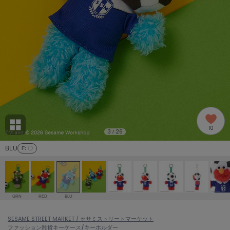
adidas
アディダス
(1996)
adidas by Stella McCartney
アディダス バイ ステラマッカートニー
893)
ALLISON BROWN
アリソンブラウン
98)
amabro
アマブロ
リー (663)
Ame no chi Hare
10
アメノチハレ
3
26
/
ョン雑貨 (857)
BLU
F
: 〇
AMOMMA
アモマ
/ランジェリー (127)
ánuans
ェア (119)
アニュアンス
GRN
RED
BLU
ànuke
 (124)
SESAME STREET MARKET / セサミストリートマーケット
アンヌーク
ファッション雑貨
キーケース/キーホルダー