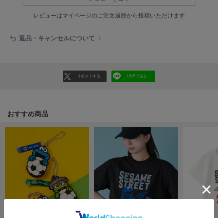
EIMY ISTOIRE
エイミー イストワール
レビューはマイページのご注文履歴から投稿いただけます
emmi
エミ
返品・キャンセルについて
emmi atelier
エミ アトリエ
リポストする
LINEで送る
emmi yoga
エミヨガ
ETRÉ TOKYO
おすすめ商品
エトレトウキョウ
ey
アイ
FILA
フィラ
FRAY I.D