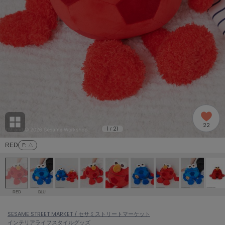
adidas
アディダス
(2005)
adidas by Stella McCartney
アディダス バイ ステラマッカートニー
916)
ALLISON BROWN
アリソンブラウン
07)
amabro
アマブロ
リー (664)
Ame no chi Hare
22
アメノチハレ
1
21
/
ョン雑貨 (865)
RED
F
: △
AMOMMA
アモマ
/ランジェリー (127)
ánuans
ェア (121)
アニュアンス
RED
BLU
ànuke
 (124)
SESAME STREET MARKET / セサミストリートマーケット
アンヌーク
インテリア
ライフスタイルグッズ