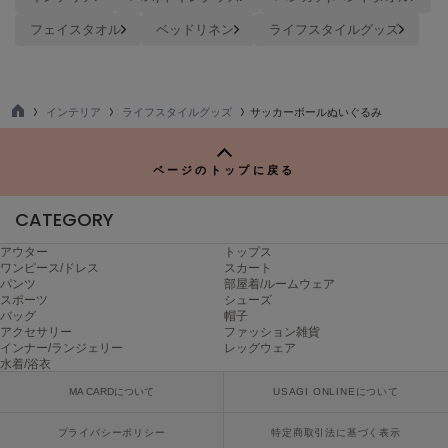
Mila Owen
ミラオーウェン
フェイスタオル
ベッドリネン
ライフスタイルグッズ
MOIGE
モワージュ
インテリア
ライフスタイルグッズ
サッカーボールぬいぐるみ
MUCHA
TO
ミュシャ
P
ページのトップに戻る
CATEGORY
NEW Balance
ニューバランス
アウター
トップス
ワンピース/ドレス
スカート
nezu
パンツ
部屋着/ルームウェア
ネズ
スポーツ
シューズ
バッグ
帽子
NIKE
アクセサリー
ファッション雑貨
ナイキ
インナー/ランジェリー
レッグウェア
水着/浴衣
NOWNS
MA CARDについて
USAGI ONLINEについて
ナウンス
プライバシーポリシー
特定商取引法に基づく表示
null.