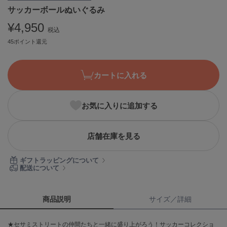
サッカーボールぬいぐるみ
ASICS
アシックス
¥4,950
税込
45ポイント還元
Ballelite
バレリット
カートに入れる
BANDOLIER
バンドリヤー
お気に入りに追加する
Barbour
バブアー
店舗在庫を見る
Beyond Closet
ビヨンドクローゼット
ギフトラッピングについて
配送について
Calvin Klein
カルバン・クライン
商品説明
サイズ／詳細
CELFORD
★セサミストリートの仲間たちと一緒に盛り上がろう！サッカーコレクショ
セルフォード