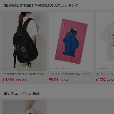
HUNTER
SESAME STREET MARKETの人気ランキング
ハンター
HOKA ONEONE
ホカ オネオネ
KEEN
キーン
LAATO
ラート
GREGORY×SESAME STREET MARKET／DAY PACK
【OUR KIND OF HOLIDAY】ブランケット
le
¥18,480
¥5,214
¥4,752
40%OFF
40%OFF
20%
ル
le coq sportif
関連記事
最近チェックした商品
ルコックスポルティフ
LeSportsac
レスポートサック