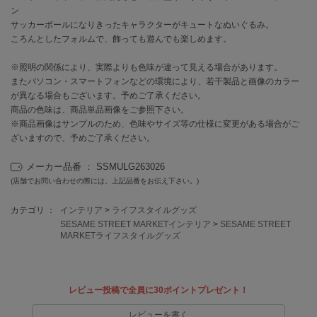
ン
サッカーボールになりきったキャラクターがキュートなぬいぐるみ。
célon
ころんとしたフォルムで、飾っても遊んでも楽しめます。
セロン
※照明の関係により、実際よりも色味が違って見える場合があります。
Clarks Premium
クラークス
またパソコン・スマートフォンなどの環境により、若干製品と画像のカラー
が異なる場合もございます。予めご了承ください。
商品の色味は、商品単品画像をご参照下さい。
CODE A
コードエー
※商品画像はサンプルのため、色味やサイズ等の仕様に変更がある場合がご
ざいますので、予めご了承ください。
COLE HAAN
コール ハーン
メーカー品番 ： SSMULG263026
(店舗でお問い合わせの際には、上記品番をお伝え下さい。)
CONVERSE
コンバース
カテゴリ ：
インテリア
>
ライフスタイルグッズ
SESAME STREET MARKETインテリア
>
SESAME STREET
MARKETライフスタイルグッズ
DANSKIN
ダンスキン
レビュー投稿で全員に30ポイントプレゼント！
レビューを書く