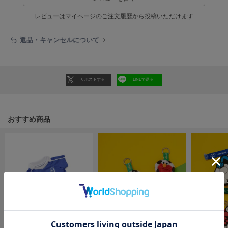
EIMY ISTOIRE
エイミー イストワール
レビューはマイページのご注文履歴から投稿いただけます
emmi
エミ
返品・キャンセルについて
emmi atelier
エミ アトリエ
リポストする
LINEで送る
emmi yoga
エミヨガ
ETRÉ TOKYO
おすすめ商品
エトレトウキョウ
ey
アイ
FILA
フィラ
FRAY I.D