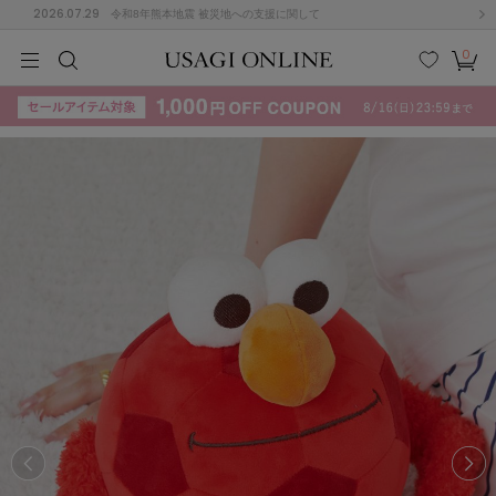
2026.07.29
令和8年熊本地震 被災地への支援に関して
0
MEN
MEN
KIDS
KIDS
BABY
BABY
BEAUTY
BEAUTY
LIFE STYLE
LIFE STYLE
検索
お気
カー
に入
ト
り
(715)
(3074)
B
C
D
E
F
G
I
J
K
L
M
N
ス/ドレス (1179)
P
Q
R
S
T
U
(570)
その
W
X
Y
Z
他
890)
ルームウェア (535)
ACYM
アシーム
(121)