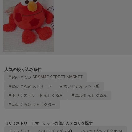
LILY BROWN
リリーブラウン
LILY BROWN Lingerie
リリーブラウンランジェリー
LITTLE UNION TOKYO
リトルユニオン トウキョウ
made of Organics
人気の絞り込み条件
メイドオブオーガニクス
# ぬいぐるみ SESAME STREET MARKET
MICHU COQUETTE
# ぬいぐるみ ストリート
# ぬいぐるみ レッド系
ミチュ コケット
# セサミストリート ぬいぐるみ
# エルモ ぬいぐるみ
MIESROHE
# ぬいぐるみ キャラクター
ミースロエ
miies miim
ミーエスミーム
セサミストリートマーケットの似たカテゴリを探す
インテリア
バス/トイレグッズ
ハンカチ/ハンドタオル