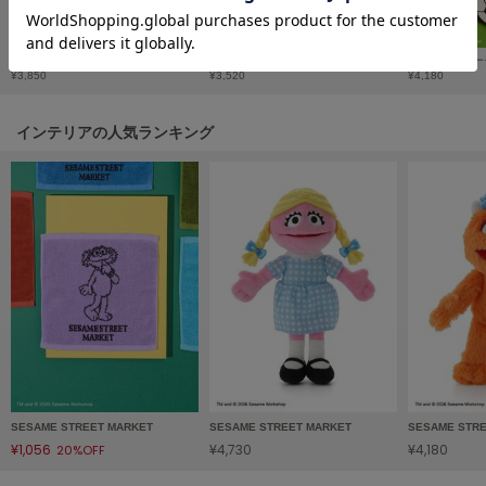
フレイアイディー
FURFUR
ぬいぐるみコスチューム（SOCCER）【Sサイズ用】
ぬいぐるみチャーム（SOCCER）
ダイカットポーチ
ファーファー
¥3,850
¥3,520
¥4,180
インテリアの人気ランキング
gelato pique
ジェラート ピケ
GELATO PIQUE CAT&DOG
ジェラート ピケ キャットアンドドッグ
gelato pique Sleep
ジェラート ピケ スリープ
GRAMICCI
グラミチ
SESAME STREET MARKET
SESAME STREET MARKET
SESAME STR
Henon.
へノン
¥1,056
¥4,730
¥4,180
20%OFF