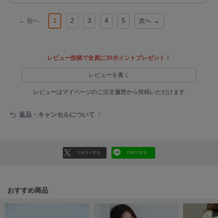
ヌル
← 前へ
1
2
3
4
5
次へ →
On
オン
レビュー投稿で全員に30ポイントプレゼント！
Onitsuka Tiger
レビューを書く
オニツカ タイガー
レビューはマイページのご注文履歴から投稿いただけます
ORGUE
オルグ
返品・キャンセルについて
ORR
オル
リポストする
LINEで送る
PATRICK
パトリック
おすすめ商品
Philly chocolate
フィリーチョコレート