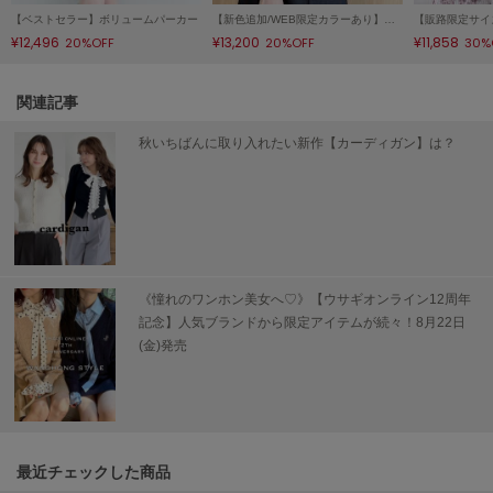
【ベストセラー】ボリュームパーカー
【新色追加/WEB限定カラーあり】ノースリフリルブラウス
¥12,496
¥13,200
¥11,858
20%OFF
20%OFF
30%
SUICOKE
スイコック
関連記事
SUPERGA
スペルガ
秋いちばんに取り入れたい新作【カーディガン】は？
swanë
スワネ
TAW&TOE
トーアンドトー
《憧れのワンホン美女へ♡》【ウサギオンライン12周年
記念】人気ブランドから限定アイテムが続々！8月22日
TEVA
(金)発売
テバ
The Barnnet
ザバーネット
THE NORTH FACE
最近チェックした商品
ザ・ノース・フェイス