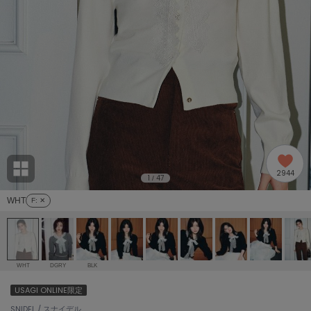
adidas
アディダス
(2005)
adidas by Stella McCartney
アディダス バイ ステラマッカートニー
916)
ALLISON BROWN
アリソンブラウン
07)
amabro
アマブロ
リー (664)
Ame no chi Hare
2944
アメノチハレ
1
47
/
ョン雑貨 (865)
WHT
F
: ✕
AMOMMA
アモマ
/ランジェリー (127)
ánuans
ェア (121)
アニュアンス
WHT
DGRY
BLK
ànuke
USAGI ONLINE限定
 (124)
アンヌーク
SNIDEL / スナイデル