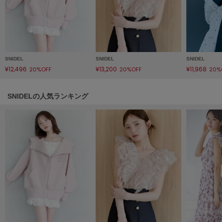
Sneakers by emmi
スニーカーズ バイ エミ
Snow Peak
スノーピーク
SNIDEL
SNIDEL
SNIDEL
¥12,496
¥13,200
¥11,968
20%OFF
20%OFF
20%
SNIDEL
スナイデル
SNIDELの人気ランキング
SNIDEL HOME
スナイデル ホーム
SOFER
ソフェル
SOMEWHERE BUTTER.
サムウェアバター
SORIN
ソリン
Stylevoice for xxx
スタイルヴォイスフォー