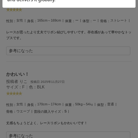
サイズ：F
|
色：BLK
Mila Owen
ミラオーウェン
女性
165cm～169cm
ー
ー
ストレート
MOIGE
性別：
身長：
体重：
体型：
骨格：
モワージュ
レースが思ったより丈夫でリボン結びしやすいです。存在感があって華やかなトッ
プスです。
MUCHA
ミュシャ
参考になった
NEW Balance
ニューバランス
かわいい！
投稿者 りこ
投稿日 2025年11月27日
nezu
サイズ：F
|
色：BLK
ネズ
NIKE
女性
170cm～174cm
50kg～54㎏
普通
性別：
身長：
体重：
体型：
ナイキ
ウエーブ
S
骨格：
普段の購入サイズ：
NOWNS
丈感もちょうどよく、レースリボンもかわいいです！
ナウンス
参考になった
null.