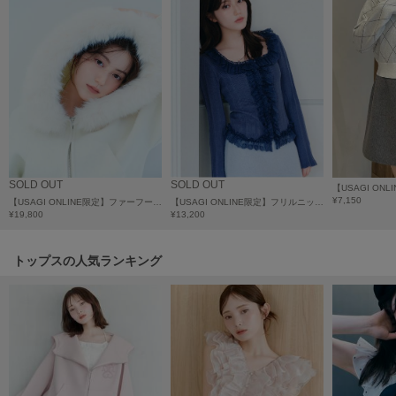
poláura
ポローラ
PUMA
プーマ
Reebok
リーボック
SOLD OUT
SOLD OUT
¥7,150
【USAGI ONLINE限定】ファーフードパーカー
【USAGI ONLINE限定】フリルニットプルオーバー
¥19,800
¥13,200
SALOMON
サロモン
トップスの人気ランキング
sanrio house
サンリオハウス
SESAME STREET MARKET
セサミストリートマーケット
SHAKA
シャカ