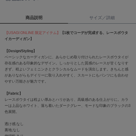
célon
セロン
商品説明
サイズ／詳細
Clarks Premium
【USAGI ONLINE 限定アイテム】
【1枚でコーデが完成する、レースボウタ
クラークス
イカーディガン】
CODE A
【Design/Styling】
コードエー
ベーシックなカーディガンに、あらかじめ取り付けられたレースボウタイが
存在感のある印象的なデザイン。しっかりとした質感のレースが甘くなりす
COLE HAAN
コール ハーン
ぎず、程よいフェミニンさとクラシカルなムードを演出します。きちんと感
がありながらもデイリーに取り入れやすく、スカートにもパンツにも合わせ
やすい万能さが魅力です。
CONVERSE
コンバース
【Fabric】
レースボウタイは程よい厚みとハリがあり、高級感のある仕上がりに。カラ
ーは上品なホワイト、落ち着いたダークグレー、モードな印象のブラックの3
DANSKIN
色展開。
ダンスキン
透け感;なし
裏地;なし
伸縮性;あり