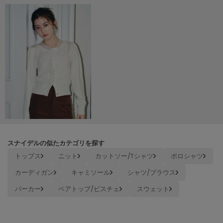
TODAYFUL
トゥデイフル
TSURU by Mariko Oikawa
ツルバイマリコオイカワ
UGG
アグ
UNDERSON UNDERSON
アンダーソン アンダーソン
スナイデルの似たカテゴリを探す
un/neu
アンノイ
トップス
ニット
カットソー/Tシャツ
ポロシャツ
カーディガン
キャミソール
シャツ/ブラウス
URBAN RESEARCH ROSSO
アーバンリサーチ ロッソ
パーカー
ベアトップ/ビスチェ
スウェット
USAGI Books
ウサギブックス