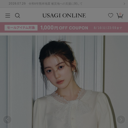
2026.07.29
令和8年熊本地震 被災地への支援に関して
0
MEN
MEN
KIDS
KIDS
BABY
BABY
BEAUTY
BEAUTY
LIFE STYLE
LIFE STYLE
検索
お気
カー
に入
ト
り
(715)
(3074)
B
C
D
E
F
G
I
J
K
L
M
N
ス/ドレス (1179)
P
Q
R
S
T
U
(570)
その
W
X
Y
Z
他
890)
ルームウェア (535)
ACYM
アシーム
(121)