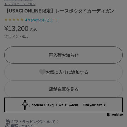
トップス
カーディガン
ASICS
アシックス
【USAGI ONLINE限定】レースボウタイカーディガン
4.9 (24件のレビュー)
¥13,200
税込
Ballelite
バレリット
120ポイント還元
BANDOLIER
バンドリヤー
再入荷お知らせ
Barbour
バブアー
お気に入りに追加する
Beyond Closet
ビヨンドクローゼット
店舗在庫を見る
159cm / 51kg
Waist +4cm
Find your size
Calvin Klein
カルバン・クライン
ギフトラッピングについて
CELFORD
配送について
セルフォード