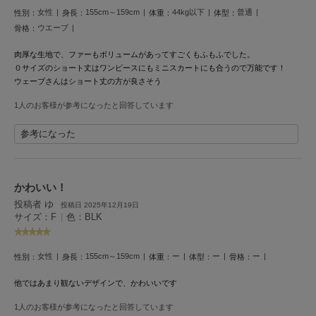
HUNTER
女性
155cm～159cm
44kg以下
普通
性別：
身長：
体重：
体型：
ハンター
ウエーブ
骨格：
HOKA ONEONE
肉厚な生地で、ファーもボリュームがあってすごくもふもふでした。
ホカ オネオネ
０サイズのショート丈はワンピースにもミニスカートにも合うので万能です！
ウェーブさんはショート丈の方が良さそう
1人のお客様が参考になったと回答しています
KEEN
キーン
参考になった
LAATO
ラート
かわいい！
投稿者 ゆ
投稿日 2025年12月19日
le
サイズ：F
|
色：BLK
ル
le coq sportif
女性
155cm～159cm
ー
ー
ー
性別：
身長：
体重：
体型：
骨格：
ルコックスポルティフ
他ではあまり観ないデザインで、かわいいです
LeSportsac
レスポートサック
1人のお客様が参考になったと回答しています