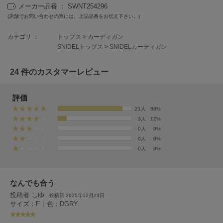
フレイアイディー
メーカー品番 ： SWNT254296
(店舗でお問い合わせの際には、上記品番をお伝え下さい。)
FURFUR
ファーファー
カテゴリ ：
トップス
>
カーディガン
SNIDELトップス
>
SNIDELカーディガン
gelato pique
24 件のカスタマーレビュー
ジェラート ピケ
GELATO PIQUE CAT&DOG
評価
ジェラート ピケ キャットアンドドッグ
21人
88%
3人
12%
gelato pique Sleep
0人
0%
ジェラート ピケ スリープ
0人
0%
0人
0%
GRAMICCI
グラミチ
なんでも合う
投稿者 しゆ
投稿日 2025年12月23日
Henon.
サイズ：F
|
色：DGRY
へノン