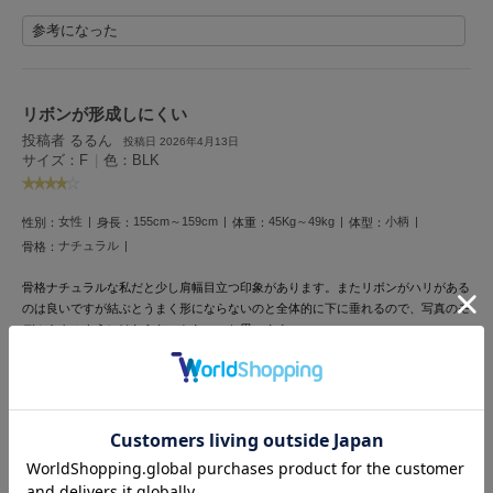
LILY BROWN
参考になった
リリーブラウン
LILY BROWN Lingerie
リリーブラウンランジェリー
リボンが形成しにくい
投稿者 るるん
投稿日 2026年4月13日
LITTLE UNION TOKYO
サイズ：F
|
色：BLK
リトルユニオン トウキョウ
女性
155cm～159cm
45Kg～49kg
小柄
性別：
身長：
体重：
体型：
ナチュラル
骨格：
made of Organics
メイドオブオーガニクス
骨格ナチュラルな私だと少し肩幅目立つ印象があります。またリボンがハリがある
のは良いですが結ぶとうまく形にならないのと全体的に下に垂れるので、写真のモ
MICHU COQUETTE
デルさんのようにはならないかな、、と思います。
ミチュ コケット
参考になった
MIESROHE
ミースロエ
miies miim
レースが上品
ミーエスミーム
投稿者 あーちゃん
投稿日 2026年1月6日