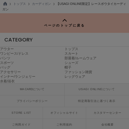
USAGI Gallery
トップス
カーディガン
【USAGI ONLINE限定】レースボウタイカーディ
ウサギギャラリー
TO
ガン
P
USAGI Gift
ウサギギフト
ページのトップに戻る
USAGI Item
CATEGORY
ウサギアイテム
アウター
トップス
USAGI Vintage
ワンピース/ドレス
スカート
ウサギヴィンテージ
パンツ
部屋着/ルームウェア
スポーツ
シューズ
バッグ
帽子
アクセサリー
ファッション雑貨
インナー/ランジェリー
レッグウェア
VEJA
水着/浴衣
ヴェジャ
MA CARDについて
USAGI ONLINEについて
プライバシーポリシー
特定商取引法に基づく表示
STORE LIST
オフィシャルサイト
カスタマーセンター
ご利用ガイド
ご利用規約
会社概要