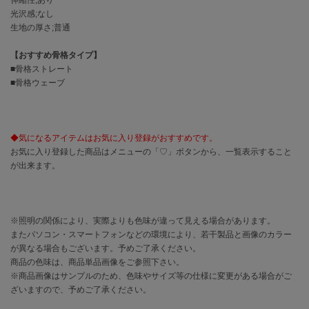
EIMY ISTOIRE
エイミー イストワール
光沢感;なし
生地の厚さ;普通
emmi
エミ
【おすすめ骨格タイプ】
■骨格ストレート
emmi atelier
■骨格ウェーブ
エミ アトリエ
emmi yoga
エミヨガ
◆気になるアイテムはお気に入り登録がおすすめです。
お気に入り登録した商品はメニューの「♡」ボタンから、一覧表示すること
ETRÉ TOKYO
が出来ます。
エトレトウキョウ
ey
アイ
※照明の関係により、実際よりも色味が違って見える場合があります。
またパソコン・スマートフォンなどの環境により、若干製品と画像のカラー
が異なる場合もございます。予めご了承ください。
FILA
商品の色味は、商品単品画像をご参照下さい。
フィラ
※商品画像はサンプルのため、色味やサイズ等の仕様に変更がある場合がご
ざいますので、予めご了承ください。
FRAY I.D