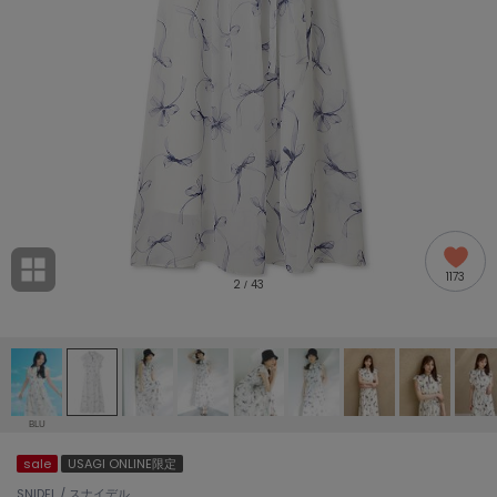
adidas
アディダス
(2005)
adidas by Stella McCartney
アディダス バイ ステラマッカートニー
916)
ALLISON BROWN
アリソンブラウン
07)
amabro
アマブロ
リー (664)
Ame no chi Hare
1173
アメノチハレ
2
43
/
ョン雑貨 (865)
AMOMMA
アモマ
/ランジェリー (127)
ánuans
ェア (121)
アニュアンス
BLU
ànuke
sale
USAGI ONLINE限定
 (124)
アンヌーク
SNIDEL / スナイデル