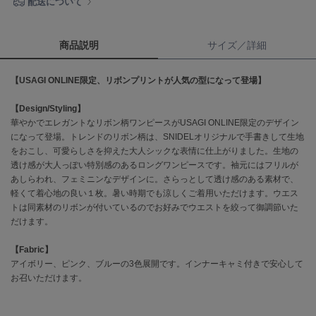
配送について
célon
セロン
商品説明
サイズ／詳細
Clarks Premium
クラークス
【USAGI ONLINE限定、リボンプリントが人気の型になって登場】
【Design/Styling】
CODE A
コードエー
華やかでエレガントなリボン柄ワンピースがUSAGI ONLINE限定のデザイン
になって登場。トレンドのリボン柄は、SNIDELオリジナルで手書きして生地
COLE HAAN
をおこし、可愛らしさを抑えた大人シックな表情に仕上がりました。生地の
コール ハーン
透け感が大人っぽい特別感のあるロングワンピースです。袖元にはフリルが
あしらわれ、フェミニンなデザインに。さらっとして透け感のある素材で、
CONVERSE
軽くて着心地の良い１枚。暑い時期でも涼しくご着用いただけます。ウエス
コンバース
トは同素材のリボンが付いているのでお好みでウエストを絞って御調節いた
だけます。
【Fabric】
DANSKIN
アイボリー、ピンク、ブルーの3色展開です。インナーキャミ付きで安心して
ダンスキン
お召いただけます。