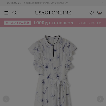
2026.07.29
令和8年熊本地震 被災地への支援に関して
0
MEN
MEN
KIDS
KIDS
BABY
BABY
BEAUTY
BEAUTY
LIFE STYLE
LIFE STYLE
検索
お気
カー
に入
ト
り
(715)
(3074)
B
C
D
E
F
G
I
J
K
L
M
N
ス/ドレス (1179)
P
Q
R
S
T
U
(570)
その
W
X
Y
Z
他
890)
ルームウェア (535)
ACYM
アシーム
(121)