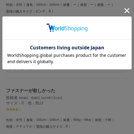
Mila Owen
女性
160cm～164cm
ー
ー
ー
性別：
身長：
体重：
体型：
骨格：
ミラオーウェン
ピンク、0
普段の購入サイズ：
MOIGE
いつもはウエストシャーリングのワンピースを購入するので、こちらのようにリボ
モワージュ
ンで結ぶタイプはどうかなと、思っていましたが、着てみると美しい…幾人もの方
に褒められました。淡い透明感のあるピンクがガーリー過ぎず、繊細な生地と相ま
MUCHA
って、リボンデザインを引き立てます。胸元のデザインもとても素敵、揺れるお袖
ミュシャ
もかわいい、長く着たいワンピースです。
2人のお客様が参考になったと回答しています
NEW Balance
参考になった
ニューバランス
nezu
ネズ
ファスナーが欲しかった
投稿者 osaci
投稿日 2025年7月18日
NIKE
サイズ：0
|
色：BLU
ナイキ
NOWNS
ナウンス
女性
155cm～159cm
45Kg～49kg
小柄
性別：
身長：
体重：
体型：
ナチュラル
0
骨格：
普段の購入サイズ：
null.