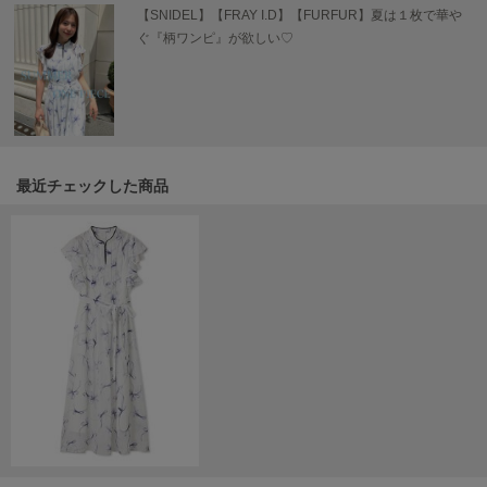
【SNIDEL】【FRAY I.D】【FURFUR】夏は１枚で華や
TODAYFUL
ぐ『柄ワンピ』が欲しい♡
トゥデイフル
TSURU by Mariko Oikawa
ツルバイマリコオイカワ
最近チェックした商品
UGG
アグ
UNDERSON UNDERSON
アンダーソン アンダーソン
un/neu
アンノイ
URBAN RESEARCH ROSSO
アーバンリサーチ ロッソ
USAGI Books
ウサギブックス