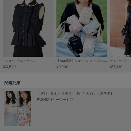
SUICOKE
スイコック
SUPERGA
スペルガ
swanë
スワネ
フリルペプラムブラウス
【WEB限定】キルティングマルチショルダー/保冷機能付き
¥14,520
¥9,900
¥17,930
TAW&TOE
トーアンドトー
関連記事
TEVA
テバ
『透け・揺れ・肌チラ』彼がときめく【夏モテ】
FASHIONキーワード♡
The Barnnet
ザバーネット
THE NORTH FACE
ザ・ノース・フェイス