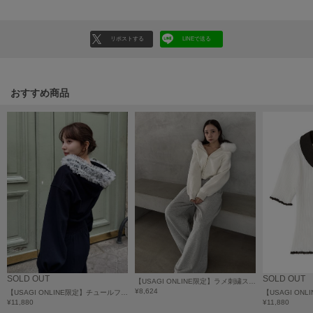
poláura
ポローラ
リポストする
LINEで送る
PUMA
プーマ
おすすめ商品
Reebok
リーボック
SALOMON
サロモン
sanrio house
サンリオハウス
SESAME STREET MARKET
セサミストリートマーケット
SOLD OUT
SOLD OUT
【USAGI ONLINE限定】ラメ刺繍スウェットパンツ
¥8,624
【USAGI ONLINE限定】チュールフリルスウェットパーカー
SHAKA
¥11,880
¥11,880
シャカ