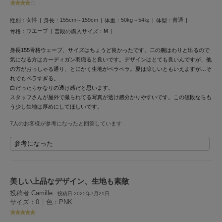
LILY BROWN
リリーブラウン
女性
155cm～159cm
50kg～54㎏
普通
性別：
身長：
体重：
体型：
ウエーブ
M
骨格：
普段の購入サイズ：
LILY BROWN Lingerie
リリーブラウンランジェリー
身長155骨格ウェーブ、サイズはちょうど良かったです。二の腕はわりと出るので
気になる方はカーディガン羽織ると良いです。デザインはとても良いんですが、他
の方がおっしゃる通り、とにかく生地がペラペラ。夏は涼しいともいえますが…そ
LITTLE UNION TOKYO
リトルユニオン トウキョウ
れでもペラすぎる。
白だったらかなりの透け感だと思います。
スタッフさんが屋外で撮られてる写真が透け感分かりやすいです。この値段ならも
う少し生地は厚めにしてほしいです。
made of Organics
メイドオブオーガニクス
7人のお客様が参考になったと回答しています
MICHU COQUETTE
参考になった
ミチュ コケット
MIESROHE
ミースロエ
美しい上品なデザイン、生地も素敵
投稿者 Camille
投稿日 2025年7月21日
miies miim
サイズ：0
|
色：PNK
ミーエスミーム