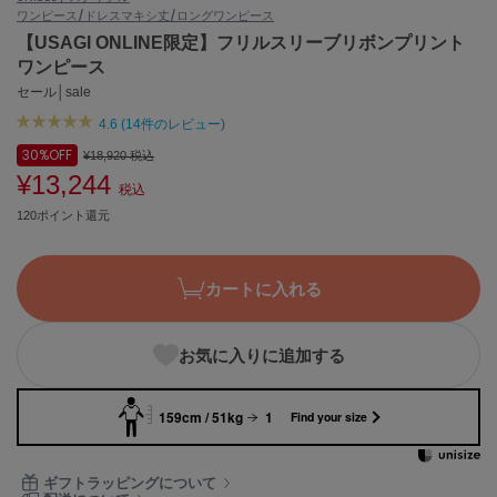
ワンピース/ドレス
マキシ丈/ロングワンピース
ASICS
アシックス
【USAGI ONLINE限定】フリルスリーブリボンプリント
ワンピース
セール│sale
4.6 (14件のレビュー)
Ballelite
バレリット
30%
OFF
¥18,920
税込
¥13,244
BANDOLIER
税込
バンドリヤー
120ポイント還元
Barbour
バブアー
カートに入れる
Beyond Closet
ビヨンドクローゼット
お気に入りに追加する
159cm / 51kg
1
Calvin Klein
Find your size
カルバン・クライン
CELFORD
ギフトラッピングについて
セルフォード