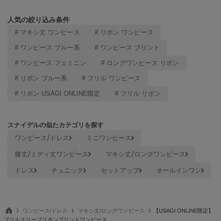
USAGI Gallery
ウサギギャラリー
人気の絞り込み条件
# マキシ丈 ワンピース
# リボン ワンピース
USAGI Gift
ウサギギフト
# ワンピース ブルー系
# ワンピース プリント
USAGI Item
# ワンピース フェミニン
# ロングワンピース リボン
ウサギアイテム
# リボン ブルー系
# フリル ワンピース
USAGI Vintage
# リボン USAGI ONLINE限定
# フリル リボン
ウサギヴィンテージ
スナイデルの似たカテゴリを探す
VEJA
ワンピース/ドレス
ミニワンピース
ヴェジャ
膝丈/ミディ丈ワンピース
マキシ丈/ロングワンピース
ドレス
チュニック
セットアップ
オールインワン
ワンピース/ドレス
マキシ丈/ロングワンピース
【USAGI ONLINE限定】
TO
フリルスリーブリボンプリントワンピース