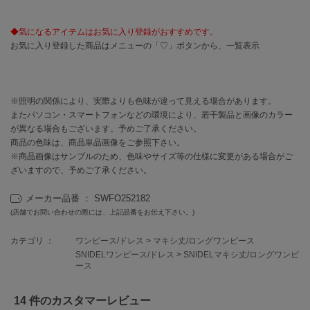
EIMY ISTOIRE
エイミー イストワール
◆気になるアイテムはお気に入り登録がおすすめです。
emmi
お気に入り登録した商品はメニューの「♡」ボタンから、一覧表示
エミ
emmi atelier
エミ アトリエ
※照明の関係により、実際よりも色味が違って見える場合があります。
またパソコン・スマートフォンなどの環境により、若干製品と画像のカラー
emmi yoga
が異なる場合もございます。予めご了承ください。
エミヨガ
商品の色味は、商品単品画像をご参照下さい。
※商品画像はサンプルのため、色味やサイズ等の仕様に変更がある場合がご
ETRÉ TOKYO
エトレトウキョウ
ざいますので、予めご了承ください。
メーカー品番 ： SWFO252182
ey
アイ
(店舗でお問い合わせの際には、上記品番をお伝え下さい。)
カテゴリ ：
ワンピース/ドレス
>
マキシ丈/ロングワンピース
SNIDELワンピース/ドレス
>
SNIDELマキシ丈/ロングワンピ
FILA
ース
フィラ
14 件のカスタマーレビュー
FRAY I.D