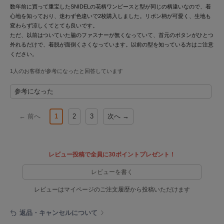
ヌル
数年前に買って重宝したSNIDELの花柄ワンピースと型が同じの柄違いなので、着
心地を知っており、迷わず色違いで2枚購入しました。リボン柄が可愛く、生地も
変わらず涼しくてとても良いです。
ただ、以前はついていた脇のファスナーが無くなっていて、首元のボタンがひとつ
On
外れるだけで、着脱が面倒くさくなっています。以前の型を知っている方はご注意
オン
ください。
1人のお客様が参考になったと回答しています
Onitsuka Tiger
オニツカ タイガー
参考になった
ORGUE
オルグ
← 前へ
1
2
3
次へ →
ORR
オル
レビュー投稿で全員に30ポイントプレゼント！
レビューを書く
PATRICK
パトリック
レビューはマイページのご注文履歴から投稿いただけます
Philly chocolate
フィリーチョコレート
返品・キャンセルについて