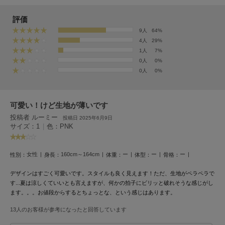
フレイアイディー
評価
FURFUR
ファーファー
9人
64%
4人
29%
1人
7%
0人
0%
gelato pique
0人
0%
ジェラート ピケ
GELATO PIQUE CAT&DOG
ジェラート ピケ キャットアンドドッグ
可愛い！けど生地が薄いです
投稿者 ルーミー
投稿日 2025年6月9日
gelato pique Sleep
サイズ：1
|
色：PNK
ジェラート ピケ スリープ
GRAMICCI
女性
160cm～164cm
ー
ー
ー
性別：
身長：
体重：
体型：
骨格：
グラミチ
デザインはすごく可愛いです。スタイルも良く見えます！ただ、生地がペラペラで
す...夏は涼しくていいとも言えますが、何かの拍子にビリッと破れそうな感じがし
ます。。。お値段からするとちょっとな、という感じはあります。
Henon.
へノン
13人のお客様が参考になったと回答しています