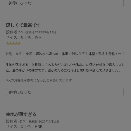
HUNTER
参考になった
ハンター
HOKA ONEONE
ホカ オネオネ
涼しくて最高です
投稿者 rio
投稿日 2025年6月13日
サイズ：0
|
色：IVR
KEEN
キーン
女性
150cm～154cm
44kg以下
普通
ー
性別：
身長：
体重：
体型：
骨格：
生地が薄すぎる、と投稿してある方がいましたが私はこの薄さが好きで購入しまし
た。夏の暑がりの味方です。誰かのためになればと思い投稿させて頂きました。
LAATO
ラート
8人のお客様が参考になったと回答しています
le
参考になった
ル
le coq sportif
ルコックスポルティフ
生地が薄すぎる
投稿者 ゆき
投稿日 2025年6月11日
LeSportsac
レスポートサック
サイズ：1
|
色：PNK