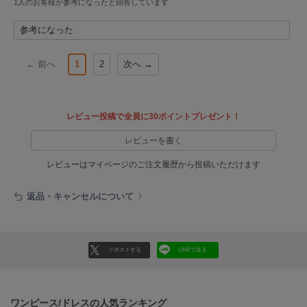
1人のお客様が参考になったと回答しています
ヌル
参考になった
On
← 前へ
1
2
次へ →
オン
Onitsuka Tiger
オニツカ タイガー
レビュー投稿で全員に30ポイントプレゼント！
ORGUE
レビューを書く
オルグ
レビューはマイページのご注文履歴から投稿いただけます
ORR
オル
返品・キャンセルについて
PATRICK
パトリック
リポストする
LINEで送る
Philly chocolate
フィリーチョコレート
ワンピース/ドレスの人気ランキング