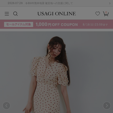
2026.07.29
令和8年熊本地震 被災地への支援に関して
0
MEN
MEN
KIDS
KIDS
BABY
BABY
BEAUTY
BEAUTY
LIFE STYLE
LIFE STYLE
検索
お気
カー
に入
ト
り
(715)
(3074)
B
C
D
E
F
G
I
J
K
L
M
N
ス/ドレス (1179)
P
Q
R
S
T
U
(570)
その
W
X
Y
Z
他
890)
ルームウェア (535)
ACYM
アシーム
(121)