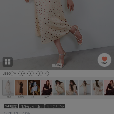
adidas
アディダス
(2005)
adidas by Stella McCartney
アディダス バイ ステラマッカートニー
916)
ALLISON BROWN
アリソンブラウン
07)
amabro
アマブロ
リー (664)
Ame no chi Hare
1562
アメノチハレ
1
104
/
ョン雑貨 (865)
LBEG
00
: ✕
0
: ✕
1
: ✕
2
: ✕
AMOMMA
アモマ
/ランジェリー (127)
ánuans
ェア (121)
アニュアンス
LBEG
DBRW
LBLU
NVY
ànuke
WEB限定
低身長サイズあり
サステナブル
 (124)
アンヌーク
SNIDEL / スナイデル