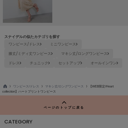
TODAYFUL
トゥデイフル
TSURU by Mariko Oikawa
ツルバイマリコオイカワ
スナイデルの似たカテゴリを探す
ワンピース/ドレス
ミニワンピース
UGG
膝丈/ミディ丈ワンピース
マキシ丈/ロングワンピース
アグ
ドレス
チュニック
セットアップ
オールインワン
UNDERSON UNDERSON
アンダーソン アンダーソン
un/neu
アンノイ
ワンピース/ドレス
マキシ丈/ロングワンピース
【WEB限定/Heart
TO
collection】ハートプリントワンピース
P
URBAN RESEARCH ROSSO
アーバンリサーチ ロッソ
ページのトップに戻る
USAGI Books
ウサギブックス
CATEGORY