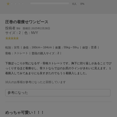
フレイアイディー
0人
0%
FURFUR
ファーファー
圧巻の着痩せワンピース
投稿者 su
投稿日 2025年2月28日
サイズ：2
|
色：NVY
gelato pique
ジェラート ピケ
女性
160cm～164cm
55kg～59㎏
普通
性別：
身長：
体重：
体型：
GELATO PIQUE CAT&DOG
ストレート
2
骨格：
普段の購入サイズ：
ジェラート ピケ キャットアンドドッグ
下腹ぽっこりが気になるザ・骨格ストレートです。胸下に切り返しがあることでび
gelato pique Sleep
っくりするほど着痩せし、骨ストならではのお尻のラインがきれいに見えます。１
ジェラート ピケ スリープ
着購入してみてあまりにも良すぎたのでもう１着購入しました。
GRAMICCI
10人のお客様が参考になったと回答しています
グラミチ
参考になった
Henon.
へノン
めっちゃ可愛い！！！