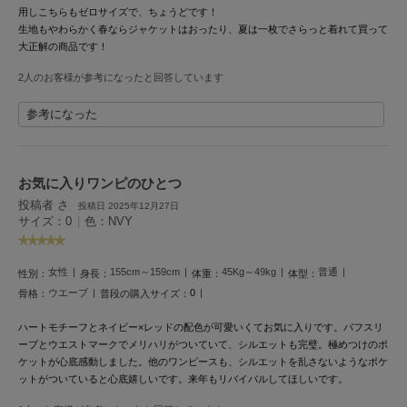
Mila Owen
用しこちらもゼロサイズで、ちょうどです！
ミラオーウェン
生地もやわらかく春ならジャケットはおったり、夏は一枚でさらっと着れて買って
大正解の商品です！
MOIGE
モワージュ
2人のお客様が参考になったと回答しています
MUCHA
参考になった
ミュシャ
お気に入りワンピのひとつ
NEW Balance
投稿者 さ
投稿日 2025年12月27日
ニューバランス
サイズ：0
|
色：NVY
nezu
ネズ
女性
155cm～159cm
45Kg～49kg
普通
性別：
身長：
体重：
体型：
ウエーブ
0
骨格：
普段の購入サイズ：
NIKE
ナイキ
ハートモチーフとネイビー×レッドの配色が可愛いくてお気に入りです。パフスリ
ーブとウエストマークでメリハリがついていて、シルエットも完璧。極めつけのポ
NOWNS
ケットが心底感動しました。他のワンピースも、シルエットを乱さないようなポケ
ナウンス
ットがついていると心底嬉しいです。来年もリバイバルしてほしいです。
null.