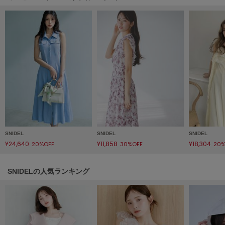
poláura
ポローラ
PUMA
プーマ
Reebok
リーボック
SALOMON
SNIDEL
SNIDEL
SNIDEL
サロモン
¥24,640
¥11,858
¥18,304
20%OFF
30%OFF
20%
sanrio house
サンリオハウス
SNIDELの人気ランキング
SESAME STREET MARKET
セサミストリートマーケット
SHAKA
シャカ