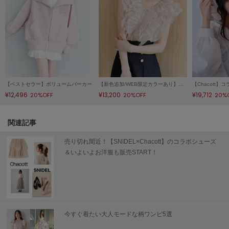
Sneakers by emmi
スニーカーズ バイ エミ
Snow Peak
スノーピーク
SNIDEL
スナイデル
【ベストセラー】ボリュームパーカー
【新色追加/WEB限定カラーあり】ノースリフリルブラウス
¥12,496
¥13,200
¥19,712
20%OFF
20%OFF
20%
SNIDEL HOME
スナイデル ホーム
関連記事
SOFER
ソフェル
売り切れ間近！【SNIDEL×Chacott】のコラボシューズ
＆いよいよお洋服も販売START！
SOMEWHERE BUTTER.
サムウェアバター
SORIN
ソリン
今すぐ着たい大人モードな柄ワンピ5選
Stylevoice for xxx
スタイルヴォイスフォー