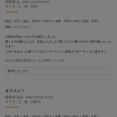
投稿者 み
HUNTER
投稿日 2025年2月24日
ハンター
サイズ：1
|
色：NVY
HOKA ONEONE
ホカ オネオネ
女性
160cm～164cm
45Kg～49kg
普通
性別：
身長：
体重：
体型：
ナチュラル
骨格：
丈長めが良かったので1を購入しました。
KEEN
届くまで心配でしたが、足首より少し上で思っていた通りのサイズ感で嬉しかった
キーン
です^ ^
リボンをきゅっと縛ってウエストマークしたら細見えです^ ^たくさん着ます♡
8人のお客様が参考になったと回答しています
LAATO
ラート
参考になった
le
ル
オススメ！
le coq sportif
投稿者 みみ
投稿日 2025年7月15日
ルコックスポルティフ
サイズ：2
|
色：LBEG
LeSportsac
レスポートサック
女性
165cm～169cm
60kg～64㎏
大柄
性別：
身長：
体重：
体型：