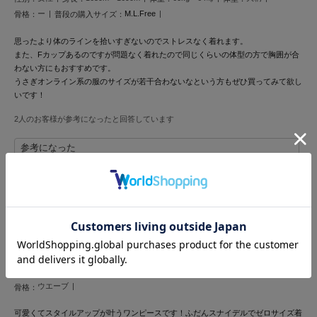
ー
M.L.Free
骨格：
普段の購入サイズ：
LILY BROWN
リリーブラウン
思ったより体のラインを拾いすぎないのでストレスなく着れます。
また、Fカップあるのですが問題なく着れたので同じくらいの体型の方で胸囲が合
LILY BROWN Lingerie
わない方にもおすすめです。
リリーブラウンランジェリー
うさぎオンライン系の服のサイズが若干合わないなという方もぜひ買ってみて欲し
いです！
LITTLE UNION TOKYO
リトルユニオン トウキョウ
2人のお客様が参考になったと回答しています
参考になった
made of Organics
メイドオブオーガニクス
可愛いてスタイルアップが叶う。
MICHU COQUETTE
ミチュ コケット
投稿者 みたらし団子
投稿日 2025年5月10日
サイズ：0
|
色：LBEG
MIESROHE
ミースロエ
女性
155cm～159cm
45Kg～49kg
ー
性別：
身長：
体重：
体型：
miies miim
ウエーブ
骨格：
ミーエスミーム
可愛くてスタイルアップが叶うワンピースです！ふだんスナイデルでゼロサイズ着