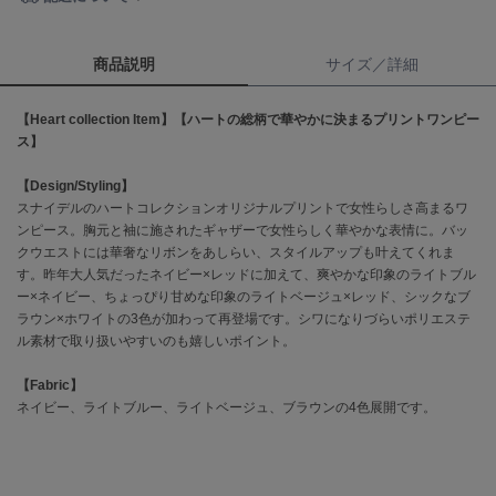
célon
セロン
商品説明
サイズ／詳細
Clarks Premium
【Heart collection Item】
【ハートの総柄で華やかに決まるプリントワンピー
クラークス
ス】
CODE A
【Design/Styling】
コードエー
スナイデルのハートコレクションオリジナルプリントで女性らしさ高まるワ
ンピース。胸元と袖に施されたギャザーで女性らしく華やかな表情に。バッ
COLE HAAN
コール ハーン
クウエストには華奢なリボンをあしらい、スタイルアップも叶えてくれま
す。昨年大人気だったネイビー×レッドに加えて、爽やかな印象のライトブル
ー×ネイビー、ちょっぴり甘めな印象のライトベージュ×レッド、シックなブ
CONVERSE
コンバース
ラウン×ホワイトの3色が加わって再登場です。シワになりづらいポリエステ
ル素材で取り扱いやすいのも嬉しいポイント。
【Fabric】
DANSKIN
ネイビー、ライトブルー、ライトベージュ、ブラウンの4色展開です。
ダンスキン