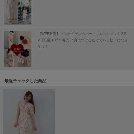
SUICOKE
スイコック
SUPERGA
【WEB限定】《スナイデルのハートコレクション》2月
スペルガ
21日(金)０時〜発売♡ 身につけるだけでハッピーになり
そう！
swanë
スワネ
TAW&TOE
トーアンドトー
最近チェックした商品
TEVA
テバ
The Barnnet
ザバーネット
THE NORTH FACE
ザ・ノース・フェイス