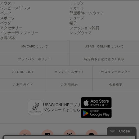
アウター
トップス
USAGI Gallery
ウサギギャラリー
ワンピース/ドレス
スカート
パンツ
部屋着/ルームウェア
スポーツ
シューズ
USAGI Gift
バッグ
帽子
ウサギギフト
アクセサリー
ファッション雑貨
インナー/ランジェリー
レッグウェア
水着/浴衣
USAGI Item
ウサギアイテム
MA CARDについて
USAGI ONLINEについて
USAGI Vintage
プライバシーポリシー
特定商取引法に基づく表示
ウサギヴィンテージ
STORE LIST
オフィシャルサイト
カスタマーセンター
VEJA
ご利用ガイド
ご利用規約
会社概要
ヴェジャ
USAGI ONLINEアプリ
ダウンロードはこちら