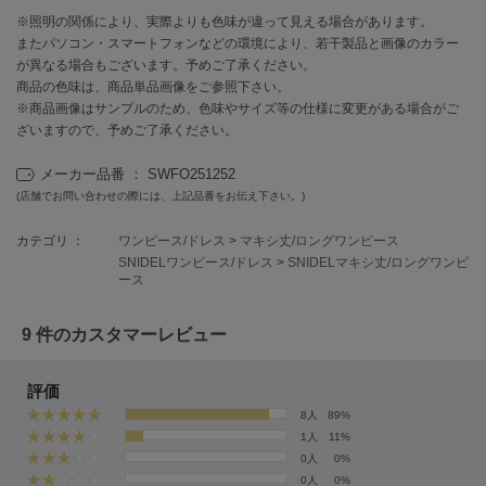
EIMY ISTOIRE
エイミー イストワール
※照明の関係により、実際よりも色味が違って見える場合があります。
またパソコン・スマートフォンなどの環境により、若干製品と画像のカラー
が異なる場合もございます。予めご了承ください。
emmi
エミ
商品の色味は、商品単品画像をご参照下さい。
※商品画像はサンプルのため、色味やサイズ等の仕様に変更がある場合がご
emmi atelier
ざいますので、予めご了承ください。
エミ アトリエ
メーカー品番 ： SWFO251252
emmi yoga
(店舗でお問い合わせの際には、上記品番をお伝え下さい。)
エミヨガ
カテゴリ ：
ワンピース/ドレス
>
マキシ丈/ロングワンピース
ETRÉ TOKYO
SNIDELワンピース/ドレス
>
SNIDELマキシ丈/ロングワンピ
エトレトウキョウ
ース
ey
アイ
9 件のカスタマーレビュー
評価
FILA
8人
89%
フィラ
1人
11%
0人
0%
FRAY I.D
0人
0%