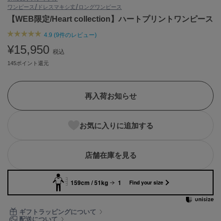
ワンピース/ドレス
マキシ丈/ロングワンピース
ASICS
アシックス
【WEB限定/Heart collection】ハートプリントワンピース
4.9 (9件のレビュー)
¥15,950
税込
Ballelite
バレリット
145ポイント還元
BANDOLIER
バンドリヤー
再入荷お知らせ
Barbour
バブアー
お気に入りに追加する
Beyond Closet
ビヨンドクローゼット
店舗在庫を見る
159cm / 51kg
1
Find your size
Calvin Klein
カルバン・クライン
ギフトラッピングについて
CELFORD
配送について
セルフォード