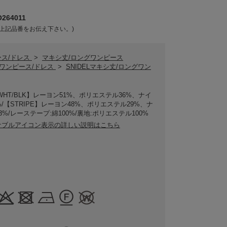
64011
上記品番をお伝え下さい。)
ース/ドレス
>
マキシ丈/ロングワンピース
ELワンピース/ドレス
>
SNIDELマキシ丈/ロングワン
WHT/BLK】レーヨン51%、ポリエステル36%、ナイ
%/【STRIPE】レーヨン48%、ポリエステル29%、ナ
3%/レーステープ:綿100%/裏地:ポリエステル100%
ナブルアイコン表示の詳しい説明はこちら