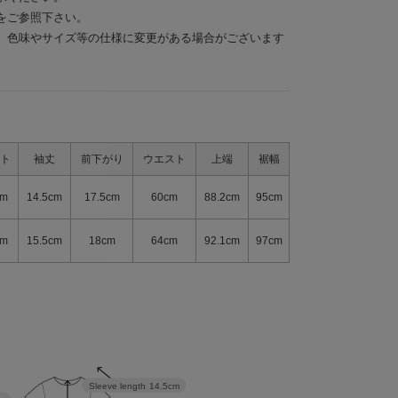
をご参照下さい。
、色味やサイズ等の仕様に変更がある場合がございます
ト
袖丈
前下がり
ウエスト
上端
裾幅
cm
14.5cm
17.5cm
60cm
88.2cm
95cm
cm
15.5cm
18cm
64cm
92.1cm
97cm
Sleeve length
14.5cm