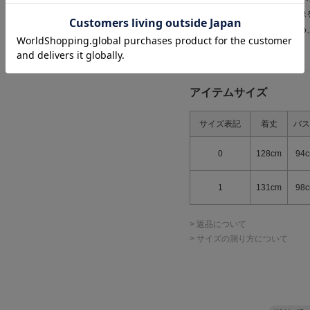
商品の色味は、商品単品画像
※商品画像はサンプルのため
ので、予めご了承ください。
アイテムサイズ
サイズ表記
着丈
バス
0
128cm
94
1
131cm
98
> 返品について
> サイズの測り方について