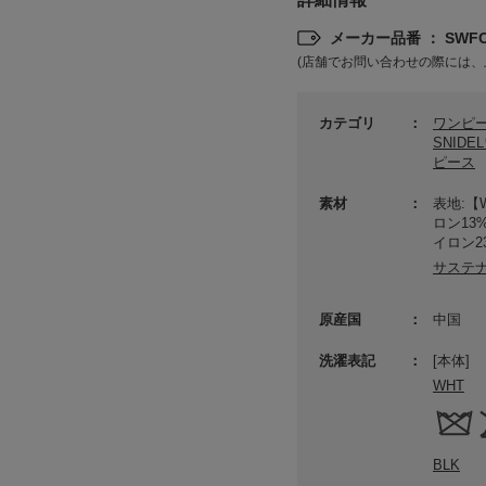
メーカー品番 ： SWFO2
(店舗でお問い合わせの際には、
カテゴリ
ワンピ
SNID
ピース
素材
表地:【
ロン13
イロン2
サステ
原産国
中国
洗濯表記
[本体]
WHT
BLK