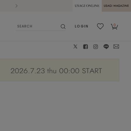
2026.07.28
熊本県熊本地方を震源とする地震の影響によ
USAGI ONLINE
USAGI
0
LOGIN
MAGAZINE
検
お気
カー
索
に入
ト
り
X
facebook
instagram
LINE
mail
STRIPE
0
: ✕
1
: ✕