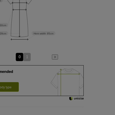
m
30cm
28cm
Hem width
95cm
0
1
mended
ody type