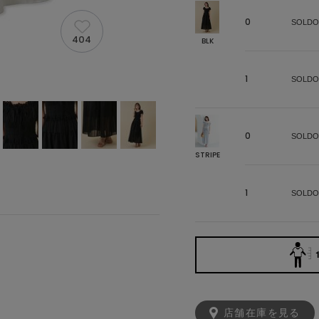
0
SOLDO
404
BLK
1
SOLDO
0
SOLDO
STRIPE
1
SOLDO
店舗在庫を見る