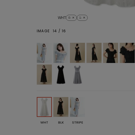
WHT
0
: ✕
1
: ✕
IMAGE
14
/
16
WHT
BLK
STRIPE