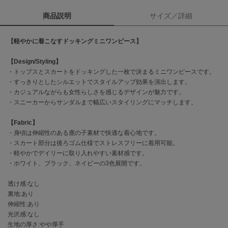
商品説明
サイズ／詳細
célon
セロン
【軽やかに着こなすドッキングミニワンピース】
Clarks Premium
クラークス
【Design/Styling】
・トップスとスカートをドッキングした一枚で決まるミニワンピースです。
CODE A
・すっきりとしたシルエットでスタイルアップ効果を演出します。
コードエー
・カジュアルながらも女性らしさを感じるデザインが魅力です。
・スニーカーからサンダルまで幅広いスタイリングにマッチします。
COLE HAAN
コール ハーン
【Fabric】
・身頃は伸縮性のある鹿の子素材で快適な着心地です。
CONVERSE
・スカート部分は後ろゴム仕様でストレスフリーに着用可能。
コンバース
・軽やかでデイリーに取り入れやすい素材感です。
・ホワイト、ブラック、ネイビーの3色展開です。
DANSKIN
透け感:なし
ダンスキン
裏地:あり
伸縮性:あり
光沢感:なし
生地の厚さ:やや厚手