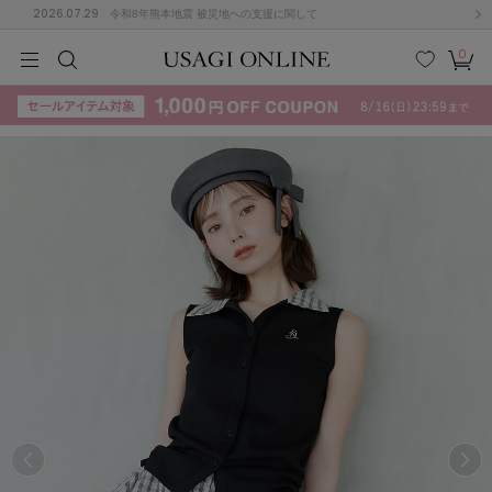
2026.07.29
令和8年熊本地震 被災地への支援に関して
0
MEN
MEN
KIDS
KIDS
BABY
BABY
BEAUTY
BEAUTY
LIFE STYLE
LIFE STYLE
検索
お気
カー
に入
ト
り
(715)
(3074)
B
C
D
E
F
G
I
J
K
L
M
N
ス/ドレス (1179)
P
Q
R
S
T
U
(570)
その
W
X
Y
Z
他
890)
ルームウェア (535)
ACYM
アシーム
(121)