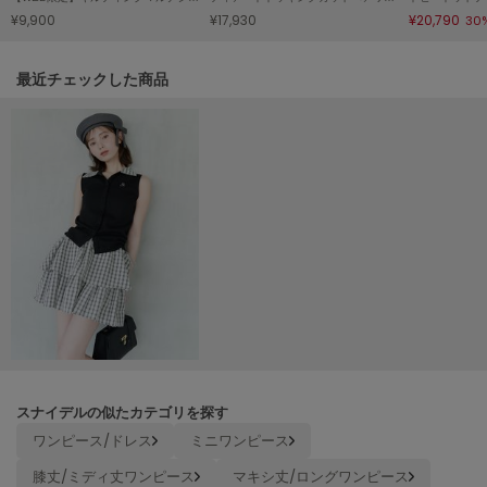
¥9,900
¥17,930
¥20,790
30
LILY BROWN
リリーブラウン
関連記事
最近チェックした商品
LILY BROWN Lingerie
リリーブラウンランジェリー
LITTLE UNION TOKYO
リトルユニオン トウキョウ
made of Organics
メイドオブオーガニクス
MICHU COQUETTE
ミチュ コケット
MIESROHE
ミースロエ
スナイデルの似たカテゴリを探す
miies miim
ワンピース/ドレス
ミニワンピース
ミーエスミーム
膝丈/ミディ丈ワンピース
マキシ丈/ロングワンピース