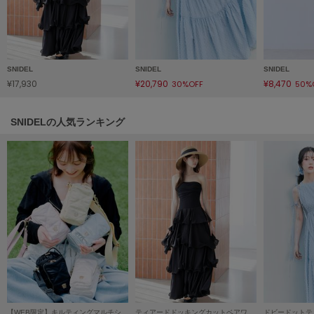
HUNTER
ハンター
HOKA ONEONE
ホカ オネオネ
SNIDEL
SNIDEL
SNIDEL
¥17,930
¥20,790
¥8,470
30%OFF
50%
KEEN
キーン
SNIDELの人気ランキング
LAATO
ラート
le
ル
le coq sportif
ルコックスポルティフ
LeSportsac
レスポートサック
【WEB限定】キルティングマルチショルダー/保冷機能付き
ティアードドッキングカットベアワンピース
ドビードットテ