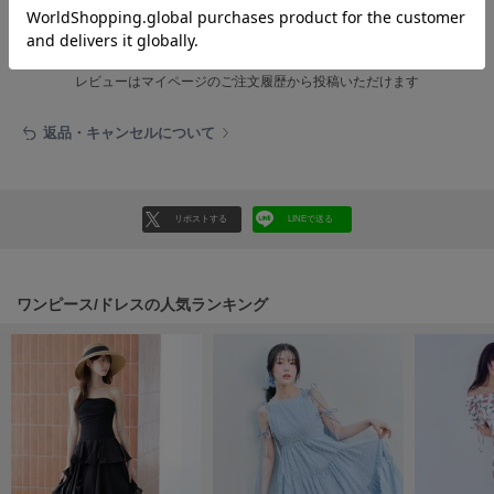
フレイアイディー
レビュー投稿で全員に30ポイントプレゼント！
レビューを書く
FURFUR
ファーファー
レビューはマイページのご注文履歴から投稿いただけます
返品・キャンセルについて
gelato pique
ジェラート ピケ
GELATO PIQUE CAT&DOG
リポストする
LINEで送る
ジェラート ピケ キャットアンドドッグ
gelato pique Sleep
ジェラート ピケ スリープ
ワンピース/ドレスの人気ランキング
GRAMICCI
グラミチ
Henon.
へノン