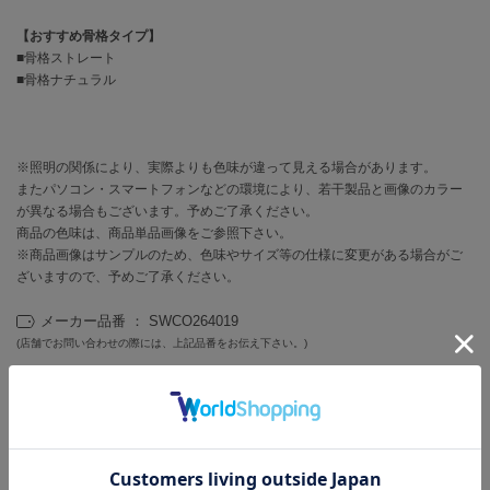
EIMY ISTOIRE
エイミー イストワール
【おすすめ骨格タイプ】
■骨格ストレート
emmi
■骨格ナチュラル
エミ
emmi atelier
エミ アトリエ
※照明の関係により、実際よりも色味が違って見える場合があります。
またパソコン・スマートフォンなどの環境により、若干製品と画像のカラー
emmi yoga
エミヨガ
が異なる場合もございます。予めご了承ください。
商品の色味は、商品単品画像をご参照下さい。
ETRÉ TOKYO
※商品画像はサンプルのため、色味やサイズ等の仕様に変更がある場合がご
エトレトウキョウ
ざいますので、予めご了承ください。
ey
メーカー品番 ： SWCO264019
アイ
(店舗でお問い合わせの際には、上記品番をお伝え下さい。)
カテゴリ ：
ワンピース/ドレス
>
ミニワンピース
SNIDELワンピース/ドレス
>
SNIDELミニワンピース
FILA
フィラ
FRAY I.D