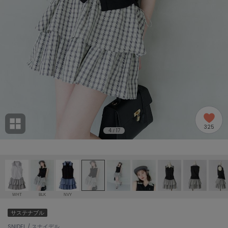
adidas
アディダス
(2005)
adidas by Stella McCartney
アディダス バイ ステラマッカートニー
916)
ALLISON BROWN
アリソンブラウン
07)
amabro
アマブロ
リー (664)
Ame no chi Hare
325
アメノチハレ
4
17
/
ョン雑貨 (865)
AMOMMA
アモマ
/ランジェリー (127)
ánuans
ェア (121)
アニュアンス
WHT
BLK
NVY
ànuke
サステナブル
 (124)
アンヌーク
SNIDEL / スナイデル