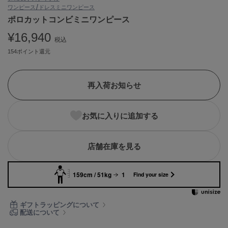
ワンピース/ドレス
ミニワンピース
ASICS
アシックス
ポロカットコンビミニワンピース
¥16,940
税込
154ポイント還元
Ballelite
バレリット
再入荷お知らせ
BANDOLIER
バンドリヤー
お気に入りに追加する
Barbour
バブアー
Beyond Closet
店舗在庫を見る
ビヨンドクローゼット
159cm / 51kg
1
Find your size
Calvin Klein
カルバン・クライン
ギフトラッピングについて
配送について
CELFORD
セルフォード