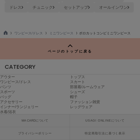
Mila Owen
ドレス
チュニック
セットアップ
オールインワン
ミラオーウェン
MOIGE
モワージュ
ワンピース/ドレス
ミニワンピース
ポロカットコンビミニワンピース
TO
MUCHA
P
ミュシャ
ページのトップに戻る
CATEGORY
NEW Balance
ニューバランス
アウター
トップス
ワンピース/ドレス
スカート
nezu
パンツ
部屋着/ルームウェア
ネズ
スポーツ
シューズ
バッグ
帽子
アクセサリー
ファッション雑貨
NIKE
インナー/ランジェリー
レッグウェア
ナイキ
水着/浴衣
NOWNS
MA CARDについて
USAGI ONLINEについて
ナウンス
プライバシーポリシー
特定商取引法に基づく表示
null.