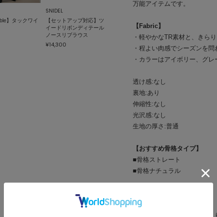
万能アイテムです。
SNIDEL
able】タックワイ
【セットアップ対応】ツ
【Fabric】
イードリボンディテール
ノースリブラウス
・軽やかなTR素材と、きら
¥14,300
・程よい肉感でシーズンを問
・カラーはアイボリー、グレ
透け感:なし
裏地:あり
伸縮性:なし
光沢感:なし
生地の厚さ:普通
【おすすめ骨格タイプ】
■骨格ストレート
■骨格ナチュラル
※照明の関係により、実際よ