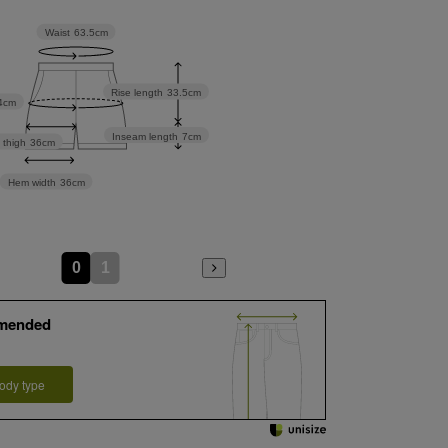
Waist
63.5cm
Rise length
33.5cm
4cm
Inseam length
7cm
 thigh
36cm
Hem width
36cm
0
1
mended
ody type