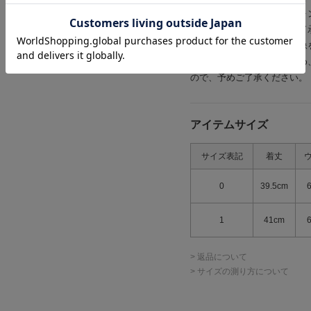
またパソコン・スマートフォ
場合もございます。予めご了
商品の色味は、商品単品画像
※商品画像はサンプルのため
ので、予めご了承ください。
アイテムサイズ
サイズ表記
着丈
0
39.5cm
1
41cm
> 返品について
> サイズの測り方について