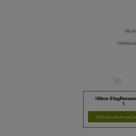
Hip
10
Thickness of
159cm 51kgRecom
1
Find out more on your b