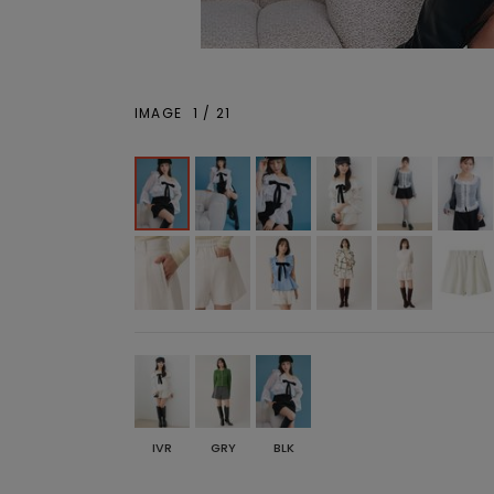
IMAGE
1
/
21
IVR
GRY
BLK