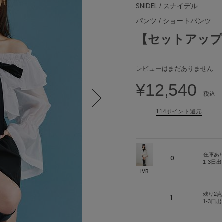
SNIDEL
/ スナイデル
パンツ
/
ショートパンツ
【セットアップ
レビューはまだありません
¥12,540
税込
114ポイント還元
Next
在庫あ
0
1-3日
IVR
残り2点
1
1-3日