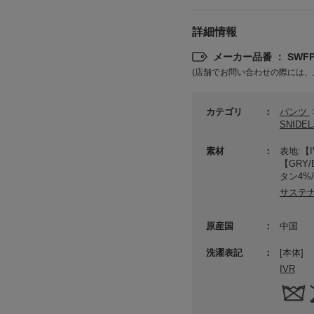
詳細情報
メーカー品番 ： SWFP2
(店舗でお問い合わせの際には、
カテゴリ
パンツ
SNID
素材
表地:【
【GRY
タン4%
サステ
原産国
中国
洗濯表記
[本体]
IVR