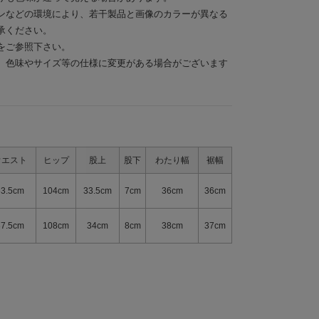
ンなどの環境により、若干製品と画像のカラーが異なる
承ください。
をご参照下さい。
、色味やサイズ等の仕様に変更がある場合がございます
ウエスト
ヒップ
股上
股下
わたり幅
裾幅
63.5cm
104cm
33.5cm
7cm
36cm
36cm
67.5cm
108cm
34cm
8cm
38cm
37cm