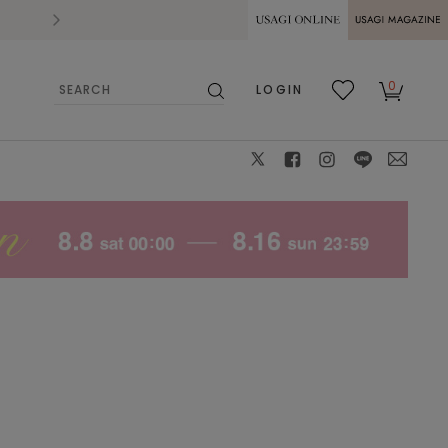
2026.07.28
熊本県熊本地方を震源とする地震の影響によ
USAGI ONLINE
USAGI
0
LOGIN
MAGAZINE
検
お気
カー
索
に入
ト
り
X
facebook
instagram
LINE
mail