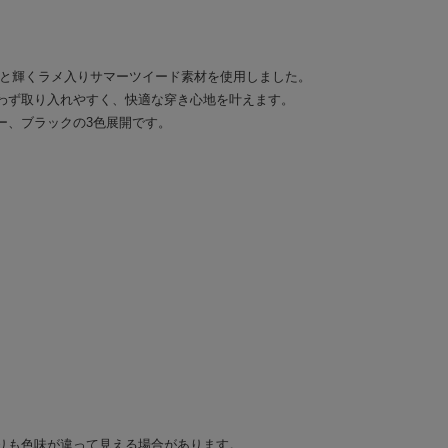
りと輝くラメ入りサマーツイード素材を使用しました。
わず取り入れやすく、快適な穿き心地を叶えます。
ー、ブラックの3色展開です。
りも色味が違って見える場合があります。