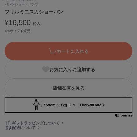
パンツ
ショートパンツ
ASICS
アシックス
フリルミニスカショーパン
¥16,500
税込
150ポイント還元
Ballelite
バレリット
カートに入れる
BANDOLIER
バンドリヤー
お気に入りに追加する
Barbour
バブアー
Beyond Closet
店舗在庫を見る
ビヨンドクローゼット
159cm / 51kg
1
Find your size
Calvin Klein
カルバン・クライン
ギフトラッピングについて
配送について
CELFORD
セルフォード