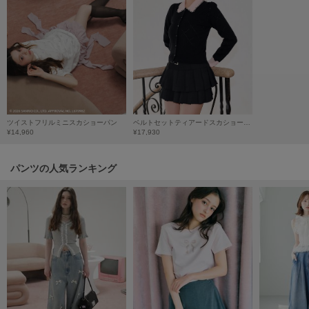
HUNTER
ハンター
HOKA ONEONE
ホカ オネオネ
KEEN
キーン
ツイストフリルミニスカショーパン
ベルトセットティアードスカショーパン
¥14,960
¥17,930
パンツの人気ランキング
LAATO
ラート
le
ル
le coq sportif
ルコックスポルティフ
LeSportsac
レスポートサック