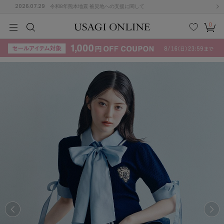
2026.07.29
令和8年熊本地震 被災地への支援に関して
0
MEN
MEN
KIDS
KIDS
BABY
BABY
BEAUTY
BEAUTY
LIFE STYLE
LIFE STYLE
検索
お気
カー
に入
ト
り
(715)
(3074)
B
C
D
E
F
G
I
J
K
L
M
N
ス/ドレス (1179)
P
Q
R
S
T
U
(570)
その
W
X
Y
Z
他
890)
ルームウェア (535)
ACYM
アシーム
(121)