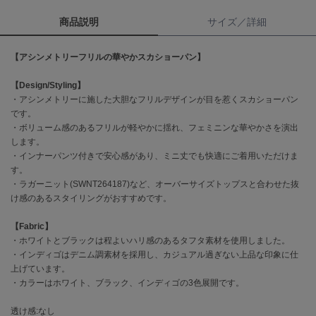
商品説明
サイズ／詳細
célon
セロン
【アシンメトリーフリルの華やかスカショーパン】
Clarks Premium
クラークス
【Design/Styling】
・アシンメトリーに施した大胆なフリルデザインが目を惹くスカショーパン
CODE A
です。
コードエー
・ボリューム感のあるフリルが軽やかに揺れ、フェミニンな華やかさを演出
します。
COLE HAAN
・インナーパンツ付きで安心感があり、ミニ丈でも快適にご着用いただけま
コール ハーン
す。
・ラガーニット(SWNT264187)など、オーバーサイズトップスと合わせた抜
CONVERSE
け感のあるスタイリングがおすすめです。
コンバース
【Fabric】
・ホワイトとブラックは程よいハリ感のあるタフタ素材を使用しました。
DANSKIN
・インディゴはデニム調素材を採用し、カジュアル過ぎない上品な印象に仕
ダンスキン
上げています。
・カラーはホワイト、ブラック、インディゴの3色展開です。
透け感:なし