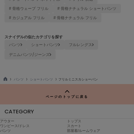
ヌル
# 骨格ウェーブ フリル
# 骨格ナチュラル ショートパンツ
# カジュアル フリル
# 骨格ナチュラル フリル
On
オン
スナイデルの似たカテゴリを探す
Onitsuka Tiger
パンツ
ショートパンツ
フルレングス
オニツカ タイガー
デニムパンツ/ジーンズ
ORGUE
オルグ
ORR
パンツ
ショートパンツ
フリルミニスカショーパン
オル
TO
P
ページのトップに戻る
PATRICK
パトリック
CATEGORY
アウター
トップス
Philly chocolate
フィリーチョコレート
ワンピース/ドレス
スカート
パンツ
部屋着/ルームウェア