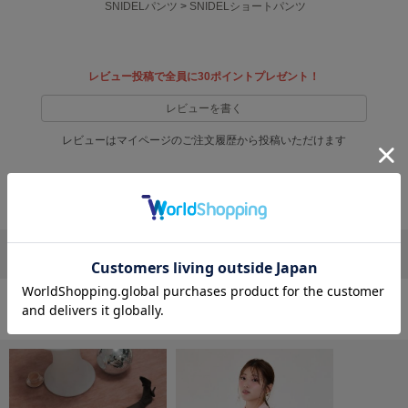
フレイアイディー
SNIDELパンツ
>
SNIDELショートパンツ
FURFUR
ファーファー
レビュー投稿で全員に30ポイントプレゼント！
レビューを書く
gelato pique
ジェラート ピケ
レビューはマイページのご注文履歴から投稿いただけます
GELATO PIQUE CAT&DOG
返品・キャンセルについて
ジェラート ピケ キャットアンドドッグ
gelato pique Sleep
ジェラート ピケ スリープ
リポストする
LINEで送る
GRAMICCI
グラミチ
おすすめ商品
Henon.
へノン