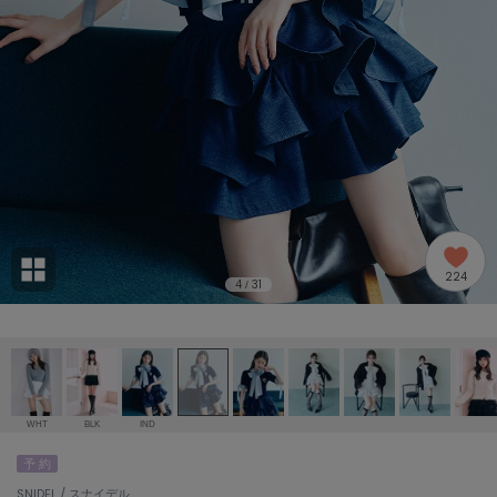
adidas
アディダス
(2005)
adidas by Stella McCartney
アディダス バイ ステラマッカートニー
916)
ALLISON BROWN
アリソンブラウン
07)
amabro
アマブロ
リー (664)
Ame no chi Hare
224
アメノチハレ
4
31
/
ョン雑貨 (865)
AMOMMA
アモマ
/ランジェリー (127)
ánuans
ェア (121)
アニュアンス
WHT
BLK
IND
ànuke
予 約
 (124)
アンヌーク
SNIDEL / スナイデル