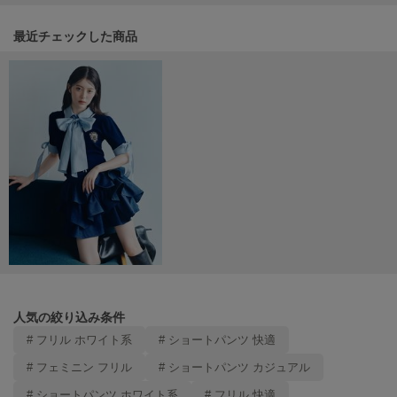
Mila Owen
ミラオーウェン
関連記事
最近チェックした商品
MOIGE
モワージュ
MUCHA
ミュシャ
NEW Balance
ニューバランス
nezu
ネズ
NIKE
ナイキ
人気の絞り込み条件
# フリル ホワイト系
# ショートパンツ 快適
NOWNS
ナウンス
# フェミニン フリル
# ショートパンツ カジュアル
null.
# ショートパンツ ホワイト系
# フリル 快適