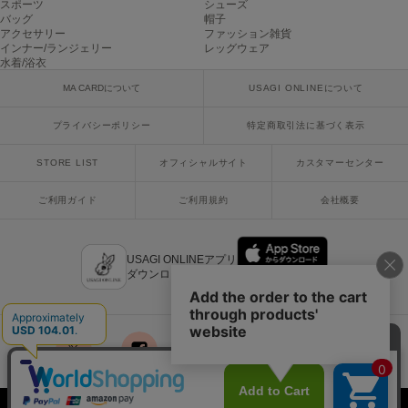
スポーツ
シューズ
poláura
バッグ
帽子
ポローラ
アクセサリー
ファッション雑貨
インナー/ランジェリー
レッグウェア
水着/浴衣
PUMA
プーマ
MA CARDについて
USAGI ONLINEについて
プライバシーポリシー
特定商取引法に基づく表示
Reebok
リーボック
STORE LIST
オフィシャルサイト
カスタマーセンター
ご利用ガイド
ご利用規約
会社概要
SALOMON
サロモン
USAGI ONLINEアプリ
ダウンロードはこちら
sanrio house
サンリオハウス
SESAME STREET MARKET
セサミストリートマーケット
x
facebook
instagram
LINE
mail
SHAKA
シャカ
Copyright © 2018 Usagi Online Co.,Ltd. All Rights Reserved.