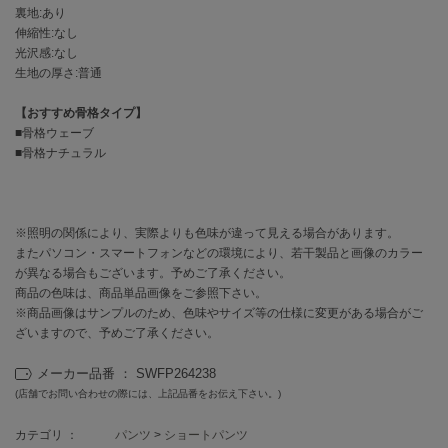
EIMY ISTOIRE
裏地:あり
エイミー イストワール
伸縮性:なし
光沢感:なし
emmi
生地の厚さ:普通
エミ
【おすすめ骨格タイプ】
emmi atelier
エミ アトリエ
■骨格ウェーブ
■骨格ナチュラル
emmi yoga
エミヨガ
ETRÉ TOKYO
※照明の関係により、実際よりも色味が違って見える場合があります。
エトレトウキョウ
またパソコン・スマートフォンなどの環境により、若干製品と画像のカラー
が異なる場合もございます。予めご了承ください。
ey
商品の色味は、商品単品画像をご参照下さい。
アイ
※商品画像はサンプルのため、色味やサイズ等の仕様に変更がある場合がご
ざいますので、予めご了承ください。
メーカー品番 ： SWFP264238
FILA
フィラ
(店舗でお問い合わせの際には、上記品番をお伝え下さい。)
カテゴリ ：
パンツ
>
ショートパンツ
FRAY I.D