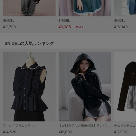
LILY BROWN
リリーブラウン
SNIDEL
SNIDEL
SNIDEL
LILY BROWN Lingerie
¥21,780
¥6,985
¥16,940
50%OFF
リリーブラウンランジェリー
LITTLE UNION TOKYO
SNIDELの人気ランキング
リトルユニオン トウキョウ
made of Organics
メイドオブオーガニクス
MICHU COQUETTE
ミチュ コケット
MIESROHE
ミースロエ
miies miim
フリルペプラムブラウス
【WEB限定/LUMISHADE】サンバイザー付きUVカットパーカー
チェックチュニ
ミーエスミーム
¥14,520
¥19,800
¥17,930