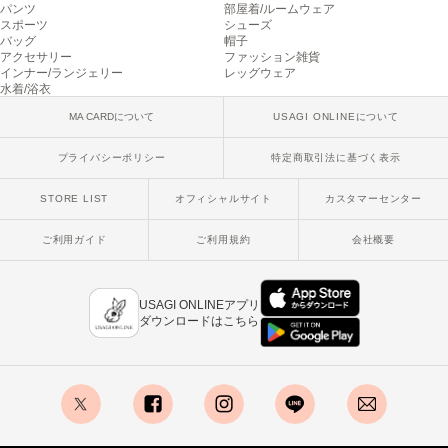
パンツ
部屋着/ルームウェア
poláura
スポーツ
シューズ
ポローラ
バッグ
帽子
アクセサリー
ファッション雑貨
PUMA
インナー/ランジェリー
レッグウェア
プーマ
水着/浴衣
MA CARDについて
USAGI ONLINEについて
プライバシーポリシー
特定商取引法に基づく表示
Reebok
リーボック
STORE LIST
オフィシャルサイト
カスタマーセンター
ご利用ガイド
ご利用規約
会社概要
SALOMON
サロモン
USAGI ONLINEアプリ
sanrio house
ダウンロードはこちら
サンリオハウス
SESAME STREET MARKET
セサミストリートマーケット
SHAKA
x
facebook
instagram
LINE
mail
シャカ