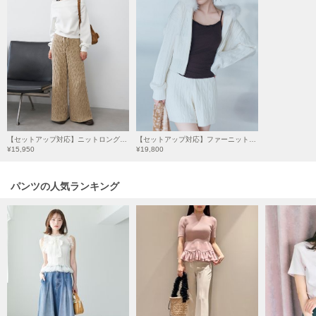
HUNTER
ハンター
HOKA ONEONE
ホカ オネオネ
KEEN
キーン
【セットアップ対応】ニットロングパンツ
【セットアップ対応】ファーニットフーディー
¥15,950
¥19,800
LAATO
ラート
パンツの人気ランキング
le
ル
le coq sportif
ルコックスポルティフ
LeSportsac
レスポートサック