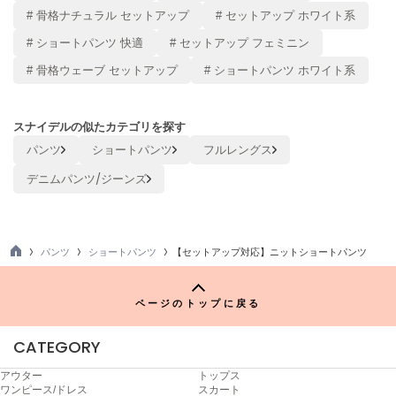
ヌル
# 骨格ナチュラル セットアップ
# セットアップ ホワイト系
# ショートパンツ 快適
# セットアップ フェミニン
# 骨格ウェーブ セットアップ
# ショートパンツ ホワイト系
On
オン
スナイデルの似たカテゴリを探す
Onitsuka Tiger
オニツカ タイガー
パンツ
ショートパンツ
フルレングス
デニムパンツ/ジーンズ
ORGUE
オルグ
ORR
オル
パンツ
ショートパンツ
【セットアップ対応】ニットショートパンツ
TO
P
ページのトップに戻る
PATRICK
パトリック
CATEGORY
Philly chocolate
フィリーチョコレート
アウター
トップス
ワンピース/ドレス
スカート