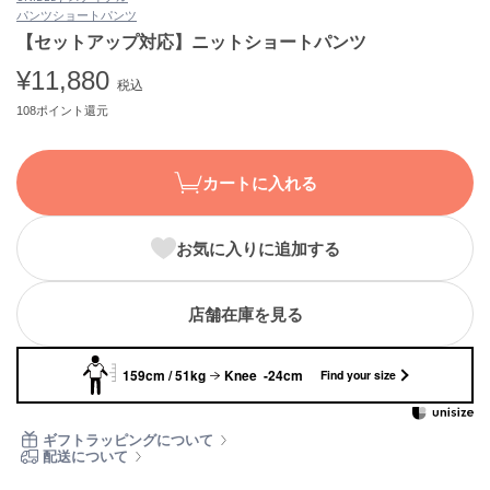
パンツ
ショートパンツ
ASICS
アシックス
【セットアップ対応】ニットショートパンツ
¥11,880
税込
108ポイント還元
Ballelite
バレリット
カートに入れる
BANDOLIER
バンドリヤー
お気に入りに追加する
Barbour
バブアー
Beyond Closet
店舗在庫を見る
ビヨンドクローゼット
159cm / 51kg
Knee -24cm
Find your size
Calvin Klein
カルバン・クライン
ギフトラッピングについて
配送について
CELFORD
セルフォード