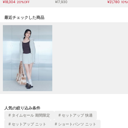
¥18,304
¥17,930
¥21,780
20%OFF
10%
Mila Owen
ミラオーウェン
関連記事
最近チェックした商品
MOIGE
モワージュ
MUCHA
ミュシャ
NEW Balance
ニューバランス
nezu
ネズ
NIKE
ナイキ
人気の絞り込み条件
NOWNS
ナウンス
# タイムセール 期間限定
# セットアップ 快適
# セットアップ ニット
# ショートパンツ ニット
null.