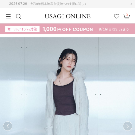
2026.07.29
令和8年熊本地震 被災地への支援に関して
0
MEN
MEN
KIDS
KIDS
BABY
BABY
BEAUTY
BEAUTY
LIFE STYLE
LIFE STYLE
検索
お気
カー
に入
ト
り
(708)
(3024)
B
C
D
E
F
G
I
J
K
L
M
N
ス/ドレス (1160)
P
Q
R
S
T
U
(561)
その
W
X
Y
Z
他
882)
ルームウェア (552)
ACYM
アシーム
(121)