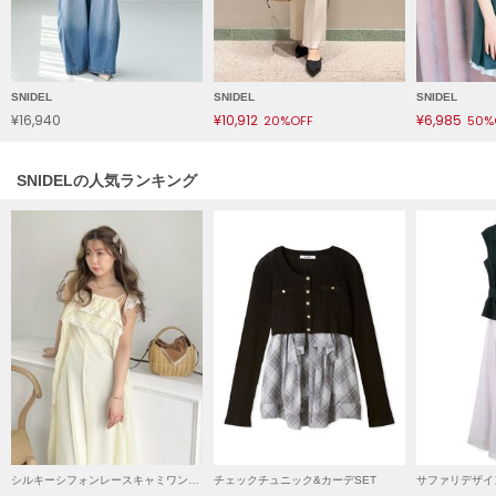
LILY BROWN
リリーブラウン
LILY BROWN Lingerie
SNIDEL
SNIDEL
SNIDEL
リリーブラウンランジェリー
¥16,940
¥10,912
¥6,985
20%OFF
50%
LITTLE UNION TOKYO
リトルユニオン トウキョウ
SNIDELの人気ランキング
made of Organics
メイドオブオーガニクス
MICHU COQUETTE
ミチュ コケット
MIESROHE
ミースロエ
miies miim
ミーエスミーム
シルキーシフォンレースキャミワンピース
チェックチュニック&カーデSET