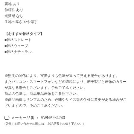
EIMY ISTOIRE
裏地:あり
エイミー イストワール
伸縮性:あり
光沢感:なし
emmi
生地の厚さ:やや厚手
エミ
【おすすめ骨格タイプ】
emmi atelier
エミ アトリエ
■骨格ストレート
■骨格ウェーブ
■骨格ナチュラル
emmi yoga
エミヨガ
ETRÉ TOKYO
エトレトウキョウ
※照明の関係により、実際よりも色味が違って見える場合があります。
またパソコン・スマートフォンなどの環境により、若干製品と画像のカラー
ey
が異なる場合もございます。予めご了承ください。
アイ
商品の色味は、商品単品画像をご参照下さい。
※商品画像はサンプルのため、色味やサイズ等の仕様に変更がある場合がご
ざいますので、予めご了承ください。
FILA
メーカー品番 ： SWNP264240
フィラ
(店舗でお問い合わせの際には、上記品番をお伝え下さい。)
FRAY I.D