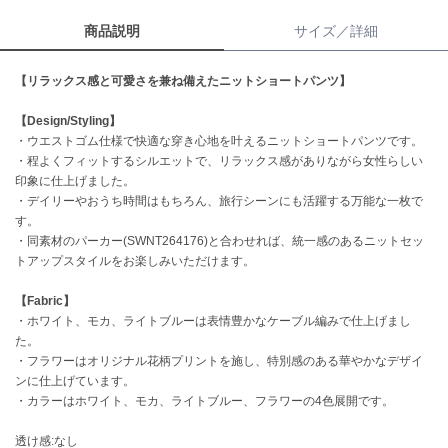
商品説明
サイズ／詳細
célon
セロン
【リラックス感と可愛さを兼ね備えたニットショートパンツ】
Clarks Premium
クラークス
【Design/Styling】
・ウエストゴム仕様で快適な穿き心地を叶えるニットショートパンツです。
CODE A
・程よくフィットするシルエットで、リラックス感がありながら女性らしい
コードエー
印象に仕上げました。
・デイリーやおうち時間はもちろん、旅行シーンにも活躍する万能な一枚で
COLE HAAN
す。
コール ハーン
・同素材のパーカー(SWNT264176)と合わせれば、統一感のあるニットセッ
トアップスタイルをお楽しみいただけます。
CONVERSE
コンバース
【Fabric】
・ホワイト、モカ、ライトブルーは表情豊かなケーブル編みで仕上げまし
た。
DANSKIN
・フラワーはオリジナル花柄プリントを施し、特別感のある華やかなデザイ
ダンスキン
ンに仕上げています。
・カラーはホワイト、モカ、ライトブルー、フラワーの4色展開です。
透け感:なし