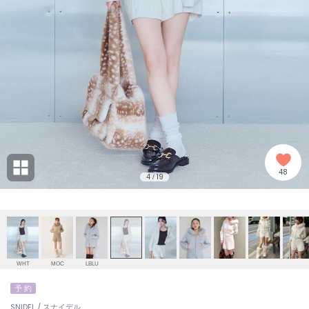
adidas
アディダス
(2008)
adidas by Stella McCartney
アディダス バイ ステラマッカートニー
914)
ALLISON BROWN
アリソンブラウン
03)
amabro
アマブロ
リー (655)
Ame no chi Hare
48
アメノチハレ
4
19
/
ョン雑貨 (849)
AMOMMA
アモマ
/ランジェリー (127)
ánuans
ェア (124)
アニュアンス
WHT
MOC
LBLU
ànuke
予 約
 (121)
アンヌーク
SNIDEL / スナイデル