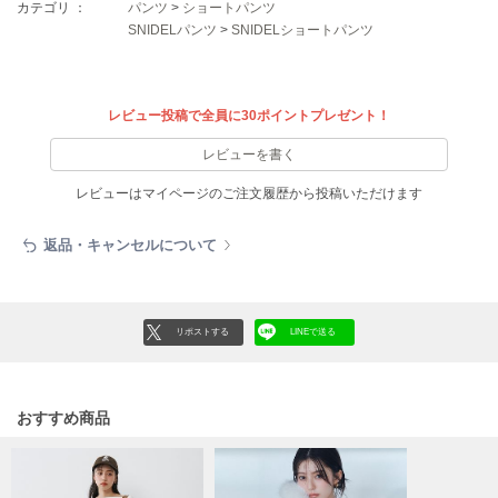
フレイアイディー
カテゴリ ：
パンツ
>
ショートパンツ
SNIDELパンツ
>
SNIDELショートパンツ
FURFUR
ファーファー
レビュー投稿で全員に30ポイントプレゼント！
gelato pique
レビューを書く
ジェラート ピケ
レビューはマイページのご注文履歴から投稿いただけます
GELATO PIQUE CAT&DOG
ジェラート ピケ キャットアンドドッグ
返品・キャンセルについて
gelato pique Sleep
ジェラート ピケ スリープ
リポストする
LINEで送る
GRAMICCI
グラミチ
おすすめ商品
Henon.
へノン