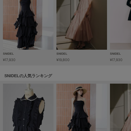
LILY BROWN
リリーブラウン
LILY BROWN Lingerie
リリーブラウンランジェリー
LITTLE UNION TOKYO
リトルユニオン トウキョウ
SNIDEL
SNIDEL
SNIDEL
¥17,930
¥19,800
¥17,930
made of Organics
メイドオブオーガニクス
SNIDELの人気ランキング
MICHU COQUETTE
ミチュ コケット
MIESROHE
ミースロエ
miies miim
ミーエスミーム