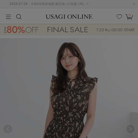
2026.07.29
令和8年熊本地震 被災地への支援に関して
0
MEN
MEN
KIDS
KIDS
BABY
BABY
BEAUTY
BEAUTY
LIFE STYLE
LIFE STYLE
検索
お気
カー
に入
ト
り
(646)
(2888)
B
C
D
E
F
G
I
J
K
L
M
N
ス/ドレス (1134)
P
Q
R
S
T
U
(543)
その
W
X
Y
Z
他
847)
ルームウェア (534)
ACYM
アシーム
(121)