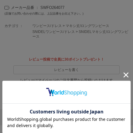
フレイアイディー
メーカー品番 ： SWFO264077
FURFUR
(店舗でお問い合わせの際には、上記品番をお伝え下さい。)
ファーファー
カテゴリ ：
ワンピース/ドレス
>
マキシ丈/ロングワンピース
SNIDELワンピース/ドレス
>
SNIDELマキシ丈/ロングワンピ
ース
gelato pique
ジェラート ピケ
GELATO PIQUE CAT&DOG
レビュー投稿で全員に30ポイントプレゼント！
ジェラート ピケ キャットアンドドッグ
レビューを書く
gelato pique Sleep
ジェラート ピケ スリープ
レビューはマイページのご注文履歴から投稿いただけます
GRAMICCI
返品・キャンセルについて
グラミチ
リポストする
LINEで送る
Henon.
へノン