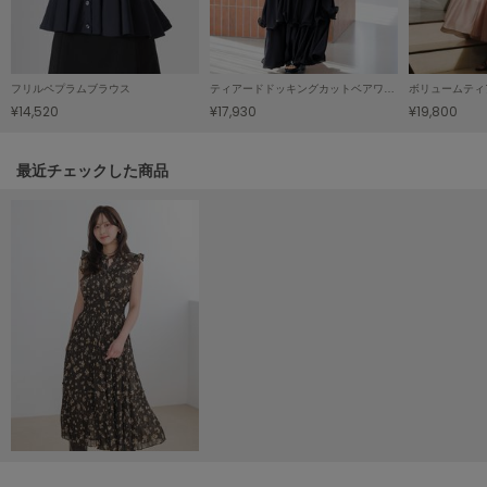
Mila Owen
ミラオーウェン
MOIGE
モワージュ
フリルペプラムブラウス
ティアードドッキングカットベアワンピース
ボリュームティ
¥14,520
¥17,930
¥19,800
MUCHA
ミュシャ
関連記事
最近チェックした商品
NEW Balance
ニューバランス
nezu
ネズ
NIKE
ナイキ
NOWNS
ナウンス
null.