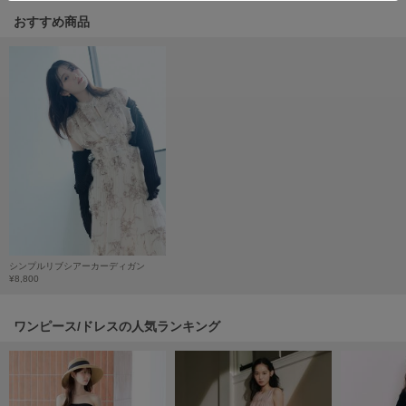
HUNTER
ハンター
おすすめ商品
HOKA ONEONE
ホカ オネオネ
KEEN
キーン
LAATO
ラート
シンプルリブシアーカーディガン
le
¥8,800
ル
ワンピース/ドレスの人気ランキング
le coq sportif
ルコックスポルティフ
LeSportsac
レスポートサック