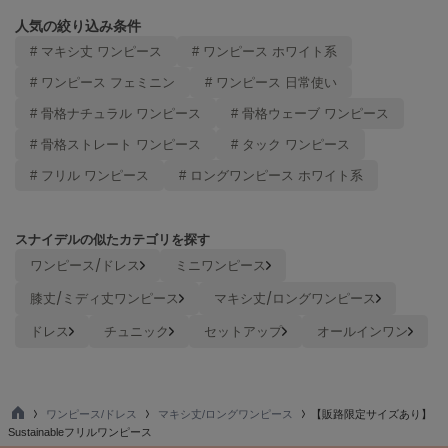
ヌル
人気の絞り込み条件
# マキシ丈 ワンピース
# ワンピース ホワイト系
# ワンピース フェミニン
# ワンピース 日常使い
On
オン
# 骨格ナチュラル ワンピース
# 骨格ウェーブ ワンピース
Onitsuka Tiger
# 骨格ストレート ワンピース
# タック ワンピース
オニツカ タイガー
# フリル ワンピース
# ロングワンピース ホワイト系
ORGUE
オルグ
スナイデルの似たカテゴリを探す
ORR
ワンピース/ドレス
ミニワンピース
オル
膝丈/ミディ丈ワンピース
マキシ丈/ロングワンピース
ドレス
チュニック
セットアップ
オールインワン
PATRICK
パトリック
Philly chocolate
ワンピース/ドレス
マキシ丈/ロングワンピース
【販路限定サイズあり】
フィリーチョコレート
TO
Sustainableフリルワンピース
P