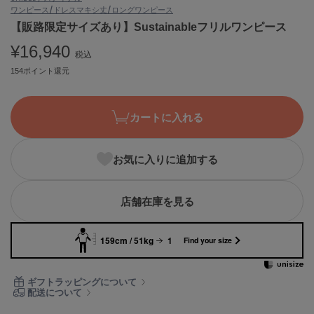
ワンピース/ドレス
マキシ丈/ロングワンピース
ASICS
アシックス
【販路限定サイズあり】Sustainableフリルワンピース
¥16,940
税込
154ポイント還元
Ballelite
バレリット
カートに入れる
BANDOLIER
バンドリヤー
お気に入りに追加する
Barbour
バブアー
Beyond Closet
店舗在庫を見る
ビヨンドクローゼット
159cm / 51kg
1
Find your size
Calvin Klein
カルバン・クライン
ギフトラッピングについて
配送について
CELFORD
セルフォード