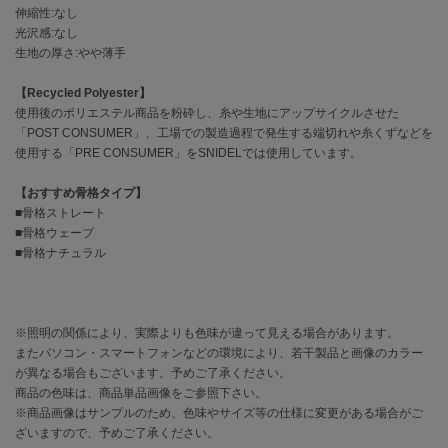
EIMY ISTOIRE
伸縮性:なし
エイミー イストワール
光沢感:なし
生地の厚さ:やや薄手
emmi
エミ
【Recycled Polyester】
使用後のポリエステル商品を粉砕し、糸や生地にアップサイクルさせた
emmi atelier
エミ アトリエ
「POST CONSUMER」、工場での製造過程で発生する端切れや糸くずなどを
使用する「PRE CONSUMER」をSNIDELでは使用しています。
emmi yoga
エミヨガ
【おすすめ骨格タイプ】
■骨格ストレート
ETRÉ TOKYO
■骨格ウェーブ
エトレトウキョウ
■骨格ナチュラル
ey
アイ
※照明の関係により、実際よりも色味が違って見える場合があります。
またパソコン・スマートフォンなどの環境により、若干製品と画像のカラー
が異なる場合もございます。予めご了承ください。
FILA
商品の色味は、商品単品画像をご参照下さい。
フィラ
※商品画像はサンプルのため、色味やサイズ等の仕様に変更がある場合がご
ざいますので、予めご了承ください。
FRAY I.D