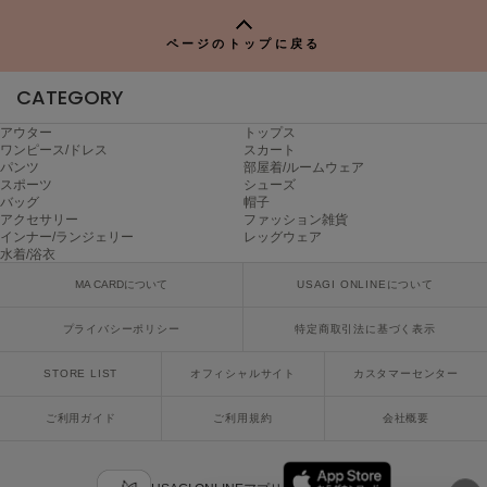
poláura
ポローラ
ページのトップに戻る
PUMA
CATEGORY
プーマ
アウター
トップス
ワンピース/ドレス
スカート
パンツ
部屋着/ルームウェア
Reebok
スポーツ
シューズ
リーボック
バッグ
帽子
アクセサリー
ファッション雑貨
インナー/ランジェリー
レッグウェア
水着/浴衣
SALOMON
MA CARDについて
USAGI ONLINEについて
サロモン
プライバシーポリシー
特定商取引法に基づく表示
sanrio house
サンリオハウス
STORE LIST
オフィシャルサイト
カスタマーセンター
SESAME STREET MARKET
セサミストリートマーケット
ご利用ガイド
ご利用規約
会社概要
SHAKA
シャカ