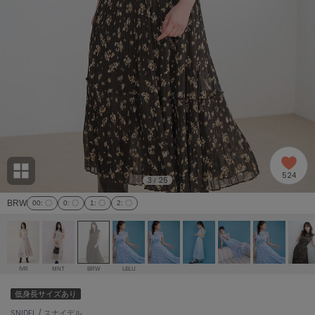
adidas
アディダス
(1978)
adidas by Stella McCartney
アディダス バイ ステラマッカートニー
858)
ALLISON BROWN
アリソンブラウン
97)
amabro
アマブロ
リー (632)
Ame no chi Hare
524
アメノチハレ
3
25
/
ョン雑貨 (842)
BRW
00
: 〇
0
: 〇
1
: 〇
2
: 〇
AMOMMA
アモマ
/ランジェリー (127)
ánuans
ェア (119)
アニュアンス
IVR
MNT
BRW
LBLU
ànuke
低身長サイズあり
 (124)
アンヌーク
SNIDEL / スナイデル