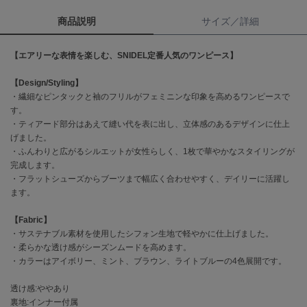
商品説明
サイズ／詳細
célon
セロン
【エアリーな表情を楽しむ、SNIDEL定番人気のワンピース】
Clarks Premium
クラークス
【Design/Styling】
・繊細なピンタックと袖のフリルがフェミニンな印象を高めるワンピースで
CODE A
す。
コードエー
・ティアード部分はあえて縫い代を表に出し、立体感のあるデザインに仕上
げました。
COLE HAAN
・ふんわりと広がるシルエットが女性らしく、1枚で華やかなスタイリングが
コール ハーン
完成します。
・フラットシューズからブーツまで幅広く合わせやすく、デイリーに活躍し
CONVERSE
ます。
コンバース
【Fabric】
・サステナブル素材を使用したシフォン生地で軽やかに仕上げました。
DANSKIN
・柔らかな透け感がシーズンムードを高めます。
ダンスキン
・カラーはアイボリー、ミント、ブラウン、ライトブルーの4色展開です。
透け感:ややあり
裏地:インナー付属