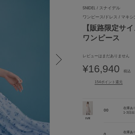
SNIDEL
/ スナイデル
ワンピース/ドレス
/
マキシ
【販路限定サイズあ
ワンピース
レビューはまだありません
¥16,940
Next
税込
154ポイント還元
在庫あ
00
1-3日
IVR
在庫あ
0