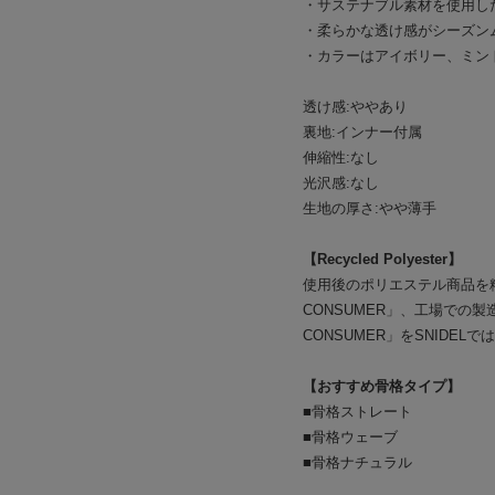
・サステナブル素材を使用し
・柔らかな透け感がシーズン
・カラーはアイボリー、ミン
透け感:ややあり
裏地:インナー付属
伸縮性:なし
光沢感:なし
生地の厚さ:やや薄手
【Recycled Polyester】
使用後のポリエステル商品を
CONSUMER」、工場での
CONSUMER」をSNIDEL
【おすすめ骨格タイプ】
■骨格ストレート
■骨格ウェーブ
■骨格ナチュラル