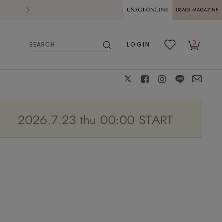
2026.07.28
熊本県熊本地方を震源とする地震の影響によ
USAGI ONLINE
USAGI
0
LOGIN
MAGAZINE
検
お気
カー
索
に入
ト
り
X
facebook
instagram
LINE
mail
モデル身長:159cm