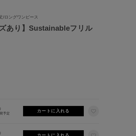
丈/ロングワンピース
り】Sustainableフリル
り
出荷予定
り