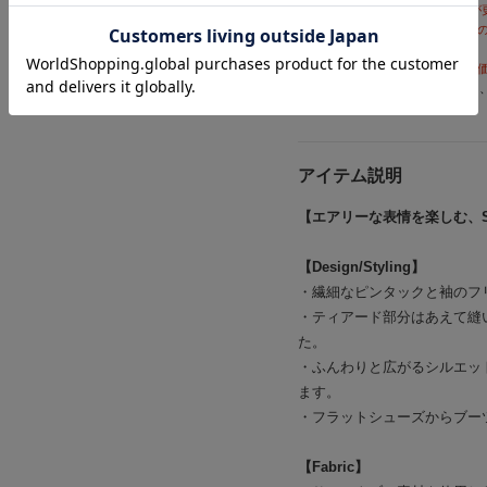
※毎日AM1:30に前日の在庫情報
※在庫ありの表示でも売り切れ等
ください。
※セール商品は、店舗により販売
※SOLD OUTの商品を選択する
アイテム説明
【エアリーな表情を楽しむ、S
【Design/Styling】
・繊細なピンタックと袖のフ
・ティアード部分はあえて縫
た。
・ふんわりと広がるシルエッ
ます。
・フラットシューズからブー
【Fabric】