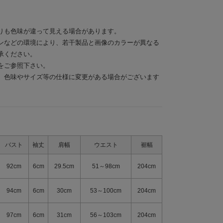
りも色味が違って見える場合があります。
ンなどの環境により、若干製品と画像のカラーが異なる
承ください。
をご参照下さい。
、色味やサイズ等の仕様に変更がある場合がございます
バスト
袖丈
肩幅
ウエスト
裾幅
92cm
6cm
29.5cm
51～98cm
204cm
94cm
6cm
30cm
53～100cm
204cm
97cm
6cm
31cm
56～103cm
204cm