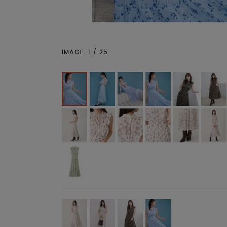
IMAGE
1
/
25