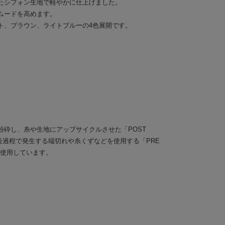
たシフォン生地で軽やかに仕上げました。
ムードを高めます。
ト、ブラウン、ライトブルーの4色展開です。
粉砕し、糸や生地にアップサイクルさせた「POST
製造過程で発生する端切れや糸くずなどを使用する「PRE
では使用しています。