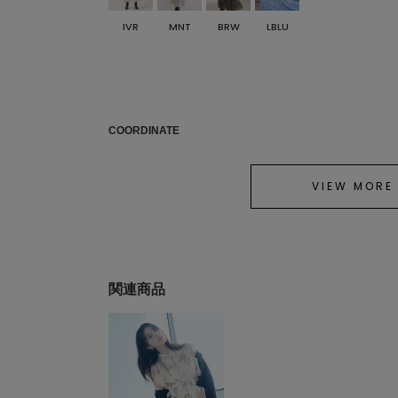
IVR
MNT
BRW
LBLU
COORDINATE
VIEW MORE
関連商品