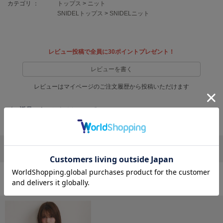
フレイアイディー
カテゴリ ：
トップス
>
ニット
SNIDELトップス
>
SNIDELニット
FURFUR
ファーファー
レビュー投稿で全員に30ポイントプレゼント！
gelato pique
レビューを書く
ジェラート ピケ
レビューはマイページのご注文履歴から投稿いただけます
GELATO PIQUE CAT&DOG
ジェラート ピケ キャットアンドドッグ
返品・キャンセルについて
gelato pique Sleep
ジェラート ピケ スリープ
リポストする
LINEで送る
GRAMICCI
グラミチ
おすすめ商品
Henon.
へノン