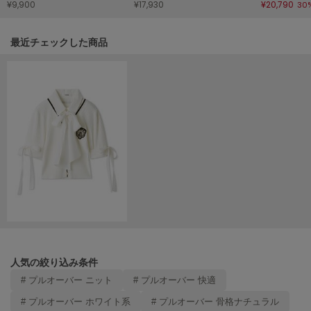
¥9,900
¥17,930
¥20,790
30
Mila Owen
ミラオーウェン
関連記事
最近チェックした商品
MOIGE
モワージュ
MUCHA
ミュシャ
NEW Balance
ニューバランス
nezu
ネズ
NIKE
ナイキ
人気の絞り込み条件
NOWNS
ナウンス
# プルオーバー ニット
# プルオーバー 快適
# プルオーバー ホワイト系
# プルオーバー 骨格ナチュラル
null.