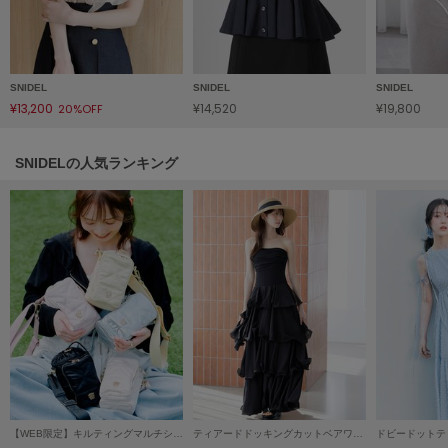
LILY BROWN
リリーブラウン
LILY BROWN Lingerie
SNIDEL
SNIDEL
SNIDEL
リリーブラウンランジェリー
¥13,200
¥14,520
¥19,800
20%OFF
LITTLE UNION TOKYO
リトルユニオン トウキョウ
SNIDELの人気ランキング
made of Organics
メイドオブオーガニクス
MICHU COQUETTE
ミチュ コケット
MIESROHE
ミースロエ
miies miim
ミーエスミーム
【WEB限定】キルティングマルチショルダー/保冷機能付き
ティアードドッキングカットベアワンピース
ドビードットテ