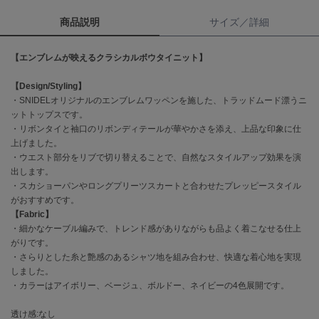
商品説明
サイズ／詳細
célon
セロン
【エンブレムが映えるクラシカルボウタイニット】
Clarks Premium
クラークス
【Design/Styling】
・SNIDELオリジナルのエンブレムワッペンを施した、トラッドムード漂うニ
CODE A
ットトップスです。
コードエー
・リボンタイと袖口のリボンディテールが華やかさを添え、上品な印象に仕
上げました。
COLE HAAN
・ウエスト部分をリブで切り替えることで、自然なスタイルアップ効果を演
コール ハーン
出します。
・スカショーパンやロングプリーツスカートと合わせたプレッピースタイル
CONVERSE
がおすすめです。
コンバース
【Fabric】
・細かなケーブル編みで、トレンド感がありながらも品よく着こなせる仕上
がりです。
DANSKIN
・さらりとした糸と艶感のあるシャツ地を組み合わせ、快適な着心地を実現
ダンスキン
しました。
・カラーはアイボリー、ベージュ、ボルドー、ネイビーの4色展開です。
透け感:なし