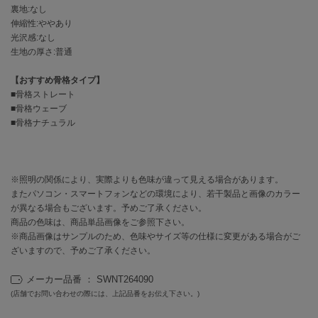
EIMY ISTOIRE
裏地:なし
エイミー イストワール
伸縮性:ややあり
光沢感:なし
emmi
生地の厚さ:普通
エミ
【おすすめ骨格タイプ】
emmi atelier
エミ アトリエ
■骨格ストレート
■骨格ウェーブ
■骨格ナチュラル
emmi yoga
エミヨガ
ETRÉ TOKYO
エトレトウキョウ
※照明の関係により、実際よりも色味が違って見える場合があります。
またパソコン・スマートフォンなどの環境により、若干製品と画像のカラー
ey
が異なる場合もございます。予めご了承ください。
アイ
商品の色味は、商品単品画像をご参照下さい。
※商品画像はサンプルのため、色味やサイズ等の仕様に変更がある場合がご
ざいますので、予めご了承ください。
FILA
メーカー品番 ： SWNT264090
フィラ
(店舗でお問い合わせの際には、上記品番をお伝え下さい。)
FRAY I.D