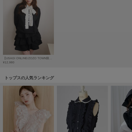
HUNTER
ハンター
HOKA ONEONE
ホカ オネオネ
KEEN
キーン
【USAGI ONLINE/ZOZO TOWN限定】エンブロイダリーボウタイスウェット
¥12,980
LAATO
ラート
トップスの人気ランキング
le
ル
le coq sportif
ルコックスポルティフ
LeSportsac
レスポートサック