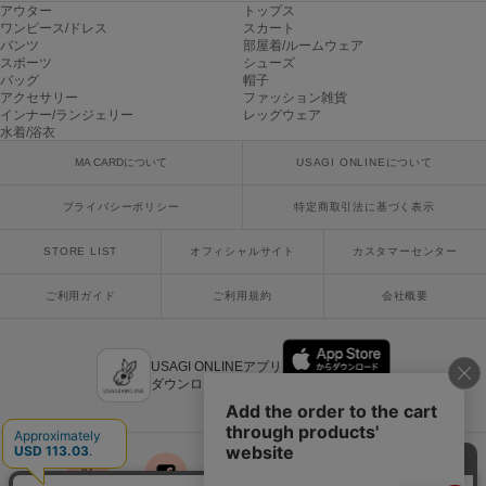
アウター
トップス
poláura
ワンピース/ドレス
スカート
ポローラ
パンツ
部屋着/ルームウェア
スポーツ
シューズ
PUMA
バッグ
帽子
プーマ
アクセサリー
ファッション雑貨
インナー/ランジェリー
レッグウェア
水着/浴衣
MA CARDについて
USAGI ONLINEについて
Reebok
リーボック
プライバシーポリシー
特定商取引法に基づく表示
STORE LIST
オフィシャルサイト
カスタマーセンター
SALOMON
サロモン
ご利用ガイド
ご利用規約
会社概要
sanrio house
サンリオハウス
USAGI ONLINEアプリ
ダウンロードはこちら
SESAME STREET MARKET
セサミストリートマーケット
SHAKA
シャカ