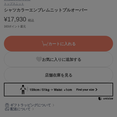
トップス
ニット
ASICS
アシックス
シャツカラーエンブレムニットプルオーバー
¥17,930
税込
163ポイント還元
Ballelite
バレリット
カートに入れる
BANDOLIER
バンドリヤー
お気に入りに追加する
Barbour
バブアー
Beyond Closet
店舗在庫を見る
ビヨンドクローゼット
159cm / 51kg
Waist +1cm
Find your size
Calvin Klein
カルバン・クライン
ギフトラッピングについて
配送について
CELFORD
セルフォード