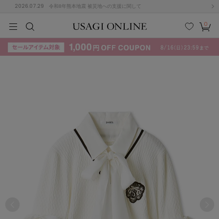
2026.07.29
令和8年熊本地震 被災地への支援に関して
0
MEN
MEN
KIDS
KIDS
BABY
BABY
BEAUTY
BEAUTY
LIFE STYLE
LIFE STYLE
検索
お気
カー
に入
ト
り
(715)
(3074)
B
C
D
E
F
G
I
J
K
L
M
N
ス/ドレス (1179)
P
Q
R
S
T
U
(570)
その
W
X
Y
Z
他
890)
ルームウェア (535)
ACYM
アシーム
(121)