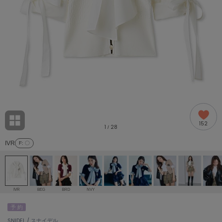
adidas
アディダス
(2005)
adidas by Stella McCartney
アディダス バイ ステラマッカートニー
916)
ALLISON BROWN
アリソンブラウン
07)
amabro
アマブロ
リー (664)
Ame no chi Hare
152
アメノチハレ
1
28
/
ョン雑貨 (865)
IVR
F
: 〇
AMOMMA
アモマ
/ランジェリー (127)
ánuans
ェア (121)
アニュアンス
IVR
BEG
BRD
NVY
ànuke
予 約
 (124)
アンヌーク
SNIDEL / スナイデル