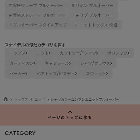
ヌル
# 骨格ウェーブ プルオーバー
# リボン プルオーバー
# 骨格ストレート プルオーバー
# リブ プルオーバー
# プルオーバー スタイルアップ
# ニットトップス 快適
On
オン
スナイデルの似たカテゴリを探す
Onitsuka Tiger
オニツカ タイガー
トップス
ニット
カットソー/Tシャツ
ポロシャツ
カーディガン
キャミソール
シャツ/ブラウス
ORGUE
オルグ
パーカー
ベアトップ/ビスチェ
スウェット
ORR
オル
トップス
ニット
シャツカラーエンブレムニットプルオーバー
TO
PATRICK
P
パトリック
ページのトップに戻る
Philly chocolate
フィリーチョコレート
CATEGORY