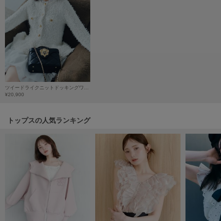
HUNTER
ハンター
HOKA ONEONE
ホカ オネオネ
KEEN
キーン
ツイードライクニットドッキングワンピース
¥20,900
トップスの人気ランキング
LAATO
ラート
le
ル
le coq sportif
ルコックスポルティフ
LeSportsac
レスポートサック