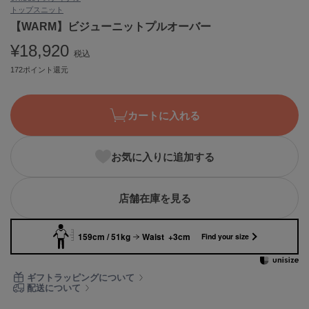
トップス
ニット
ASICS
アシックス
【WARM】ビジューニットプルオーバー
¥18,920
税込
172ポイント還元
Ballelite
バレリット
カートに入れる
BANDOLIER
バンドリヤー
お気に入りに追加する
Barbour
バブアー
Beyond Closet
店舗在庫を見る
ビヨンドクローゼット
159cm / 51kg
Waist +3cm
Find your size
Calvin Klein
カルバン・クライン
ギフトラッピングについて
配送について
CELFORD
セルフォード