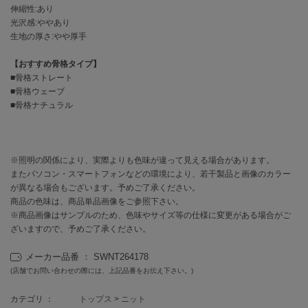
EIMY ISTOIRE
伸縮性:あり
エイミー イストワール
光沢感:ややあり
生地の厚さ:やや厚手
emmi
エミ
【おすすめ骨格タイプ】
■骨格ストレート
emmi atelier
エミ アトリエ
■骨格ウェーブ
■骨格ナチュラル
emmi yoga
エミヨガ
ETRÉ TOKYO
※照明の関係により、実際よりも色味が違って見える場合があります。
エトレトウキョウ
またパソコン・スマートフォンなどの環境により、若干製品と画像のカラー
が異なる場合もございます。予めご了承ください。
ey
商品の色味は、商品単品画像をご参照下さい。
アイ
※商品画像はサンプルのため、色味やサイズ等の仕様に変更がある場合がご
ざいますので、予めご了承ください。
メーカー品番 ： SWNT264178
FILA
フィラ
(店舗でお問い合わせの際には、上記品番をお伝え下さい。)
カテゴリ ：
トップス
>
ニット
FRAY I.D