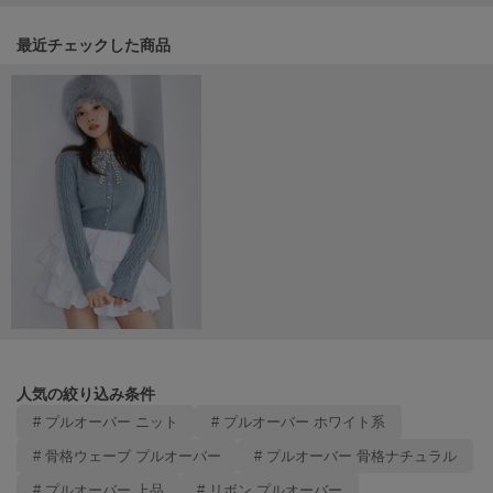
Mila Owen
ミラオーウェン
関連記事
最近チェックした商品
MOIGE
モワージュ
MUCHA
ミュシャ
NEW Balance
ニューバランス
nezu
ネズ
NIKE
ナイキ
人気の絞り込み条件
# プルオーバー ニット
# プルオーバー ホワイト系
NOWNS
ナウンス
# 骨格ウェーブ プルオーバー
# プルオーバー 骨格ナチュラル
null.
# プルオーバー 上品
# リボン プルオーバー