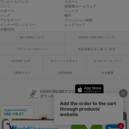
ワンピース/ドレス
スカート
poláura
パンツ
部屋着/ルームウェア
ポローラ
スポーツ
シューズ
バッグ
帽子
アクセサリー
ファッション雑貨
PUMA
プーマ
インナー/ランジェリー
レッグウェア
水着/浴衣
MA CARDについて
USAGI ONLINEについて
Reebok
プライバシーポリシー
特定商取引法に基づく表示
リーボック
STORE LIST
オフィシャルサイト
カスタマーセンター
SALOMON
ご利用ガイド
ご利用規約
会社概要
サロモン
sanrio house
USAGI ONLINEアプリ
サンリオハウス
ダウンロードはこちら
SESAME STREET MARKET
セサミストリートマーケット
SHAKA
シャカ
x
facebook
instagram
LINE
mail