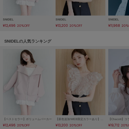
LILY BROWN
リリーブラウン
SNIDEL
SNIDEL
SNIDEL
LILY BROWN Lingerie
¥12,496
¥13,200
¥11,968
20%OFF
20%OFF
20%
リリーブラウンランジェリー
LITTLE UNION TOKYO
SNIDELの人気ランキング
リトルユニオン トウキョウ
made of Organics
メイドオブオーガニクス
MICHU COQUETTE
ミチュ コケット
MIESROHE
ミースロエ
miies miim
【ベストセラー】ボリュームパーカー
【新色追加/WEB限定カラーあり】ノースリフリルブラウス
ミーエスミーム
¥12,496
¥13,200
¥19,712
20%OFF
20%OFF
20%