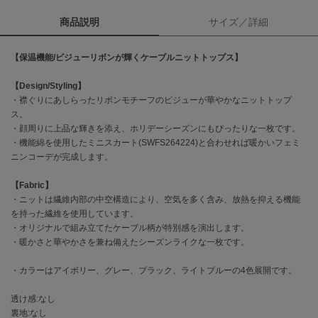
商品説明
サイズ／詳細
célon
セロン
【保温機能/ビジューリボンが輝くケーブルニットトップス】
Clarks Premium
クラークス
【Design/Styling】
・襟ぐりにあしらったリボンモチーフのビジューが華やかなニットトップ
CODE A
ス。
コードエー
・顔周りに上品な輝きを添え、ホリデーシーズンにもぴったりな一枚です。
・機能綿を使用したミニスカート(SWFS264224)と合わせれば暖かいフェミ
COLE HAAN
ニンコーデが完成します。
コール ハーン
【Fabric】
CONVERSE
・ニットは繊維内部の中空構造により、空気を多く含み、放熱を抑える機能
コンバース
を持った繊維を使用しています。
・オリジナルで組み立てたケーブル柄が特別感を演出します。
・暖かさと華やかさを兼ね備えたシーズンライクな一枚です。
DANSKIN
ダンスキン
・カラーはアイボリー、グレー、ブラック、ライトブルーの4色展開です。
透け感:なし
裏地:なし