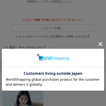
フレイアイディー
SNIDELトップス
>
SNIDELニット
FURFUR
ファーファー
レビュー投稿で全員に30ポイントプレゼント！
レビューを書く
gelato pique
ジェラート ピケ
レビューはマイページのご注文履歴から投稿いただけます
GELATO PIQUE CAT&DOG
返品・キャンセルについて
ジェラート ピケ キャットアンドドッグ
gelato pique Sleep
ジェラート ピケ スリープ
リポストする
LINEで送る
GRAMICCI
グラミチ
おすすめ商品
Henon.
へノン