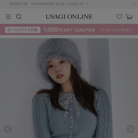
2026.07.29
令和8年熊本地震 被災地への支援に関して
0
MEN
MEN
KIDS
KIDS
BABY
BABY
BEAUTY
BEAUTY
LIFE STYLE
LIFE STYLE
検索
お気
カー
に入
ト
り
(715)
(3074)
B
C
D
E
F
G
I
J
K
L
M
N
ス/ドレス (1179)
P
Q
R
S
T
U
(570)
その
W
X
Y
Z
他
890)
ルームウェア (535)
ACYM
アシーム
(121)