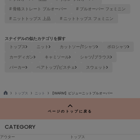
ヌル
# 骨格ストレート プルオーバー
# プルオーバー フェミニン
# ニットトップス 上品
# ニットトップス フェミニン
On
オン
スナイデルの似たカテゴリを探す
Onitsuka Tiger
トップス
ニット
カットソー/Tシャツ
ポロシャツ
オニツカ タイガー
カーディガン
キャミソール
シャツ/ブラウス
ORGUE
パーカー
ベアトップ/ビスチェ
スウェット
オルグ
ORR
オル
トップス
ニット
【WARM】ビジューニットプルオーバー
TO
P
PATRICK
ページのトップに戻る
パトリック
CATEGORY
Philly chocolate
フィリーチョコレート
アウター
トップス