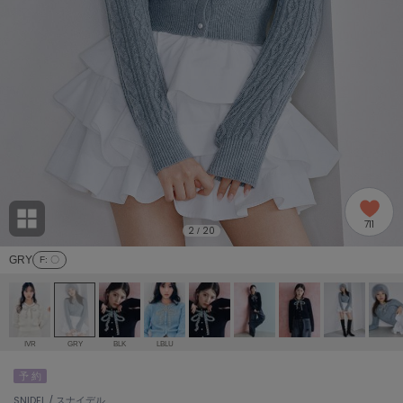
adidas
アディダス
(2005)
adidas by Stella McCartney
アディダス バイ ステラマッカートニー
916)
ALLISON BROWN
アリソンブラウン
07)
amabro
アマブロ
リー (664)
Ame no chi Hare
711
アメノチハレ
2
20
/
ョン雑貨 (865)
GRY
F
: 〇
AMOMMA
アモマ
/ランジェリー (127)
ánuans
ェア (121)
アニュアンス
IVR
GRY
BLK
LBLU
ànuke
予 約
 (124)
アンヌーク
SNIDEL / スナイデル