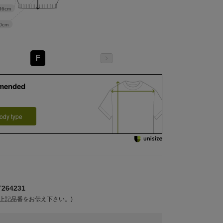
36cm
0cm
F
mended
ody type
64231
上記品番をお伝え下さい。)