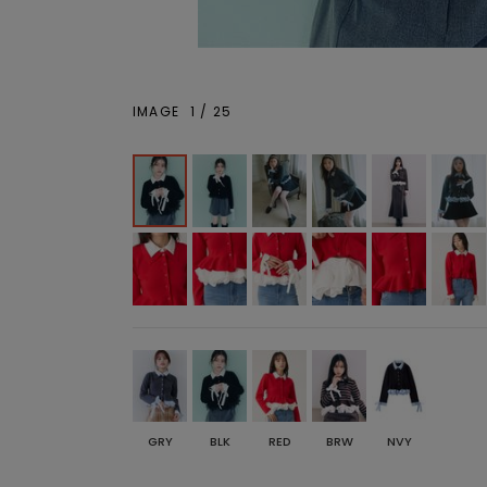
IMAGE
1
/
25
GRY
BLK
RED
BRW
NVY