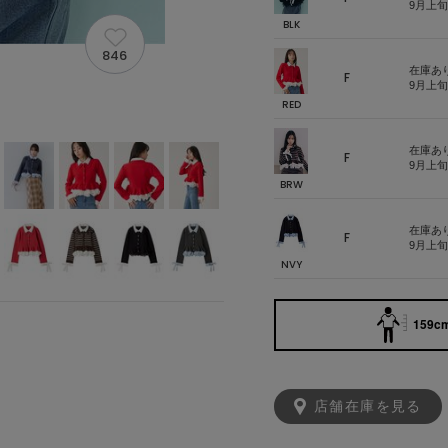
9月上
BLK
846
在庫あ
F
9月上
RED
在庫あ
F
9月上
BRW
在庫あ
F
9月上
NVY
159cm
店舗在庫を見る