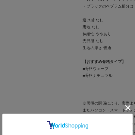
・ブラックのペプラム部分は
透け感:なし
裏地:なし
伸縮性:ややあり
光沢感:なし
生地の厚さ:普通
【おすすめ骨格タイプ】
■骨格ウェーブ
■骨格ナチュラル
※照明の関係により、実際よ
またパソコン・スマートフォ
場合もございます。予めご了
商品の色味は、商品単品画像
※商品画像はサンプルのため