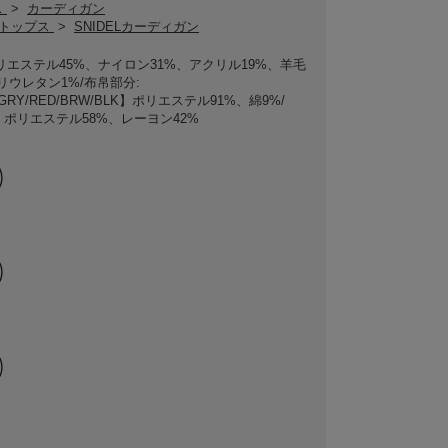
ス
>
カーディガン
ELトップス
>
SNIDELカーディガン
リエステル45%、ナイロン31%、アクリル19%、羊毛
リウレタン1%/布帛部分:
GRY/RED/BRW/BLK】ポリエステル91%、綿9%/
】ポリエステル58%、レーヨン42%