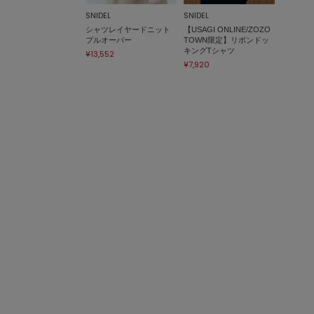
SNIDEL
SNIDEL
シャツレイヤードニット
【USAGI ONLINE/ZOZO
プルオーバー
TOWN限定】リボンドッ
キングTシャツ
¥13,552
¥7,920