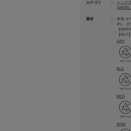
カテゴリ
トップ
SNID
素材
本体:ポ
4%、ポ
【WHT/
【NVY
GRY
BLK
RED
BRW