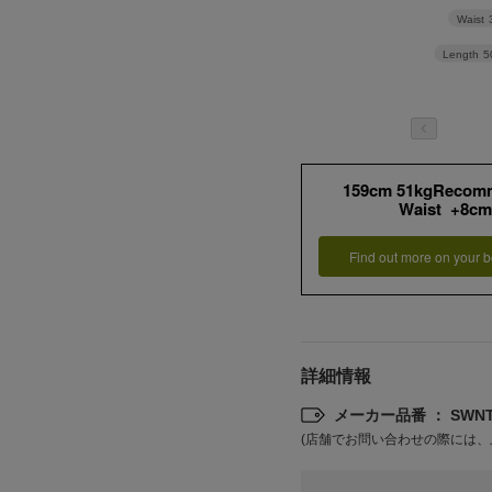
Waist
Length
5
159cm 51kgRecom
Waist +8cm
Find out more on your b
詳細情報
メーカー品番 ： SWNT2
(店舗でお問い合わせの際には、