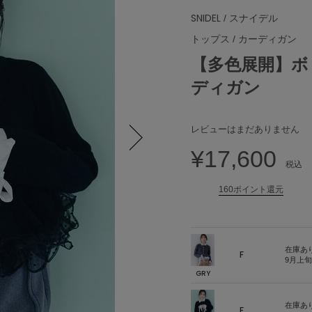
SNIDEL
/ スナイデル
トップス
/
カーディガン
【多色展開】ボ
ディガン
レビューはまだありません
¥17,600
Next
税込
160ポイント還元
在庫あ
F
9月上
GRY
在庫あ
F