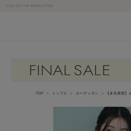
SIGN UP FOR NEWSLETTER
TOP
＞
トップス
＞
カーディガン
＞ 【多色展開】