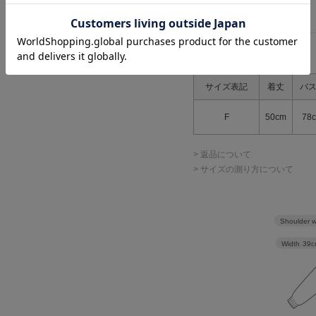
ので、予めご了承ください。
アイテムサイズ
サイズ表記
着丈
バ
F
50cm
78
> 返品について
> サイズの測り方について
Shoulder w
Width
39c