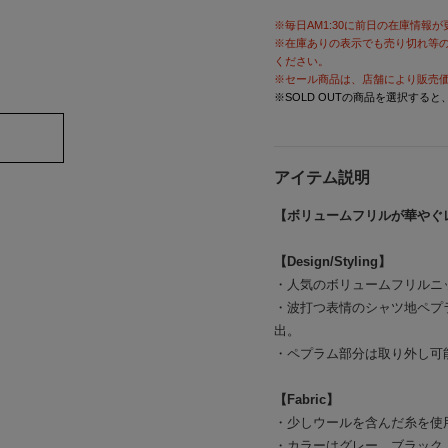
※毎日AM1:30に前日の在庫情報
※在庫ありの表示でも売り切れ等
ください。
※セール商品は、店舗により販売
※SOLD OUTの商品を選択する
アイテム説明
【ボリュームフリルが華やぐ
【Design/Styling】
・人気のボリュームフリルニ
・波打つ表情のシャツ地ペプ
出。
・ペプラム部分は取り外し可
【Fabric】
・少しウールを含んだ糸を使
・カラーはグレー、ブラック