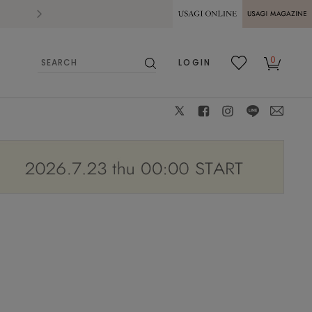
2026.07.28
熊本県熊本地方を震源とする地震の影響によ
USAGI ONLINE
USAGI
0
LOGIN
MAGAZINE
検
お気
カー
索
に入
ト
り
X
facebook
instagram
LINE
mail
モデル身長:159cm