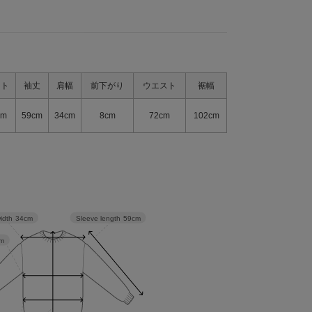
スト
袖丈
肩幅
前下がり
ウエスト
裾幅
cm
59cm
34cm
8cm
72cm
102cm
Sleeve length
59cm
idth
34cm
m