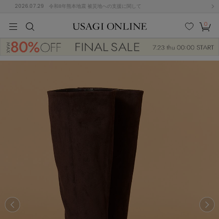
2026.07.29
令和8年熊本地震 被災地への支援に関して
0
MEN
MEN
KIDS
KIDS
BABY
BABY
BEAUTY
BEAUTY
LIFE STYLE
LIFE STYLE
検索
お気
カー
に入
ト
り
(682)
(3041)
B
C
D
E
F
G
I
J
K
L
M
N
ス/ドレス (1170)
P
Q
R
S
T
U
(568)
その
W
X
Y
Z
他
888)
ルームウェア (616)
ACYM
アシーム
(121)