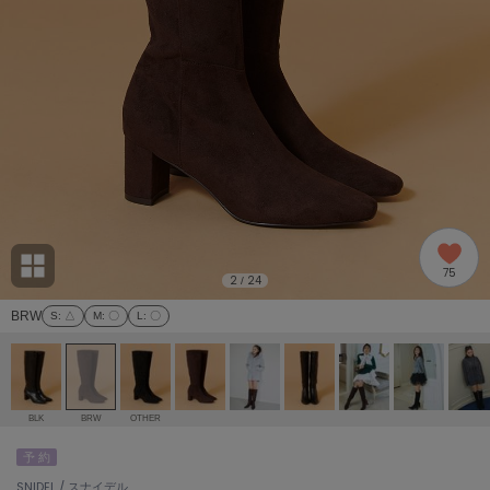
adidas
アディダス
(1991)
adidas by Stella McCartney
アディダス バイ ステラマッカートニー
885)
ALLISON BROWN
アリソンブラウン
06)
amabro
アマブロ
リー (633)
Ame no chi Hare
75
アメノチハレ
2
24
/
ョン雑貨 (856)
BRW
S
: △
M
: 〇
L
: 〇
AMOMMA
アモマ
/ランジェリー (127)
ánuans
ェア (121)
アニュアンス
BLK
BRW
OTHER
ànuke
予 約
 (124)
アンヌーク
SNIDEL / スナイデル