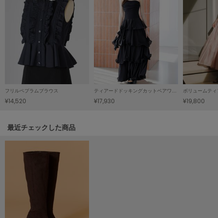
LILY BROWN
リリーブラウン
LILY BROWN Lingerie
リリーブラウンランジェリー
LITTLE UNION TOKYO
リトルユニオン トウキョウ
フリルペプラムブラウス
ティアードドッキングカットベアワンピース
ボリュームティ
¥14,520
¥17,930
¥19,800
made of Organics
メイドオブオーガニクス
関連記事
最近チェックした商品
MICHU COQUETTE
ミチュ コケット
MIESROHE
ミースロエ
miies miim
ミーエスミーム