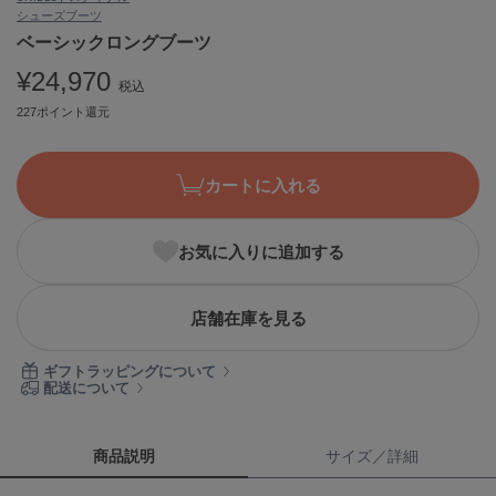
シューズ
ブーツ
ASICS
アシックス
ベーシックロングブーツ
¥24,970
税込
227ポイント還元
Ballelite
バレリット
カートに入れる
BANDOLIER
バンドリヤー
お気に入りに追加する
Barbour
バブアー
Beyond Closet
店舗在庫を見る
ビヨンドクローゼット
ギフトラッピングについて
配送について
Calvin Klein
カルバン・クライン
商品説明
サイズ／詳細
CELFORD
セルフォード