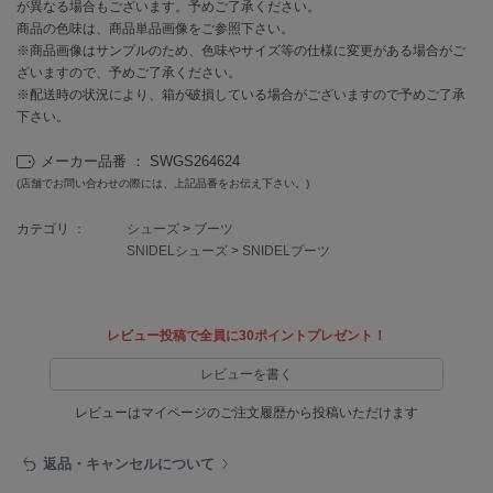
EIMY ISTOIRE
が異なる場合もございます。予めご了承ください。
エイミー イストワール
商品の色味は、商品単品画像をご参照下さい。
※商品画像はサンプルのため、色味やサイズ等の仕様に変更がある場合がご
emmi
ざいますので、予めご了承ください。
エミ
※配送時の状況により、箱が破損している場合がございますので予めご了承
下さい。
emmi atelier
エミ アトリエ
メーカー品番 ： SWGS264624
(店舗でお問い合わせの際には、上記品番をお伝え下さい。)
emmi yoga
エミヨガ
カテゴリ ：
シューズ
>
ブーツ
SNIDELシューズ
>
SNIDELブーツ
ETRÉ TOKYO
エトレトウキョウ
ey
アイ
レビュー投稿で全員に30ポイントプレゼント！
レビューを書く
レビューはマイページのご注文履歴から投稿いただけます
FILA
フィラ
返品・キャンセルについて
FRAY I.D