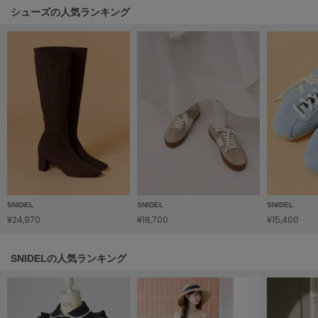
HUNTER
シューズの人気ランキング
ハンター
HOKA ONEONE
ホカ オネオネ
KEEN
キーン
LAATO
ラート
SNIDEL
SNIDEL
SNIDEL
le
¥24,970
¥18,700
¥15,400
ル
le coq sportif
SNIDELの人気ランキング
ルコックスポルティフ
LeSportsac
レスポートサック