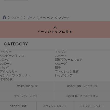
ヌル
シューズ
ブーツ
ベーシックロングブーツ
On
TO
オン
P
ページのトップに戻る
Onitsuka Tiger
オニツカ タイガー
CATEGORY
ORGUE
アウター
トップス
オルグ
ワンピース/ドレス
スカート
パンツ
部屋着/ルームウェア
ORR
スポーツ
シューズ
オル
バッグ
帽子
アクセサリー
ファッション雑貨
インナー/ランジェリー
レッグウェア
水着/浴衣
PATRICK
MA CARDについて
USAGI ONLINEについて
パトリック
プライバシーポリシー
特定商取引法に基づく表示
Philly chocolate
フィリーチョコレート
STORE LIST
オフィシャルサイト
カスタマーセンター