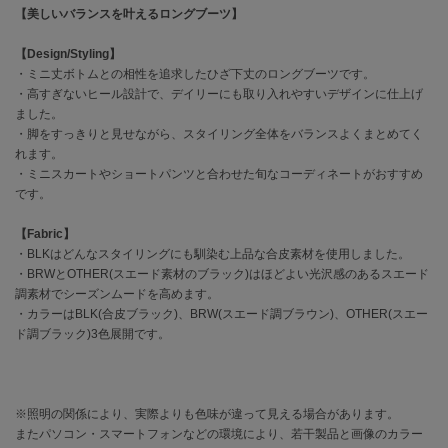
【美しいバランスを叶えるロングブーツ】
célon
【Design/Styling】
セロン
・ミニ丈ボトムとの相性を追求したひざ下丈のロングブーツです。
・高すぎないヒール設計で、デイリーにも取り入れやすいデザインに仕上げ
Clarks Premium
クラークス
ました。
・脚をすっきりと見せながら、スタイリング全体をバランスよくまとめてく
れます。
CODE A
コードエー
・ミニスカートやショートパンツと合わせた旬なコーディネートがおすすめ
です。
COLE HAAN
コール ハーン
【Fabric】
・BLKはどんなスタイリングにも馴染む上品な合皮素材を使用しました。
CONVERSE
・BRWとOTHER(スエード素材のブラック)はほどよい光沢感のあるスエード
コンバース
調素材でシーズンムードを高めます。
・カラーはBLK(合皮ブラック)、BRW(スエード調ブラウン)、OTHER(スエー
ド調ブラック)3色展開です。
DANSKIN
ダンスキン
※照明の関係により、実際よりも色味が違って見える場合があります。
またパソコン・スマートフォンなどの環境により、若干製品と画像のカラー