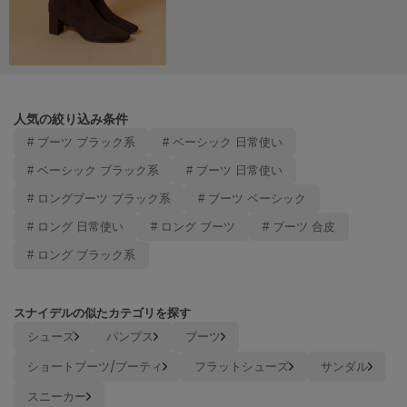
Mila Owen
ミラオーウェン
MOIGE
モワージュ
MUCHA
人気の絞り込み条件
ミュシャ
# ブーツ ブラック系
# ベーシック 日常使い
# ベーシック ブラック系
# ブーツ 日常使い
NEW Balance
# ロングブーツ ブラック系
# ブーツ ベーシック
ニューバランス
# ロング 日常使い
# ロング ブーツ
# ブーツ 合皮
nezu
# ロング ブラック系
ネズ
NIKE
ナイキ
スナイデルの似たカテゴリを探す
シューズ
パンプス
ブーツ
NOWNS
ナウンス
ショートブーツ/ブーティ
フラットシューズ
サンダル
スニーカー
null.