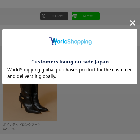
フレイアイディー
FURFUR
リポストする
LINEで送る
ファーファー
おすすめ商品
gelato pique
ジェラート ピケ
GELATO PIQUE CAT&DOG
ジェラート ピケ キャットアンドドッグ
gelato pique Sleep
ジェラート ピケ スリープ
GRAMICCI
グラミチ
Henon.
ポインテッドロングブーツ
へノン
¥23,980