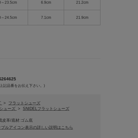
0～23.5cm
6.9cm
21.2cm
0～24.5cm
7.1cm
21.9cm
264625
上記品番をお伝え下さい。)
ズ
>
フラットシューズ
ELシューズ
>
SNIDELフラットシューズ
成皮革/底材:ゴム底
ナブルアイコン表示の詳しい説明はこちら