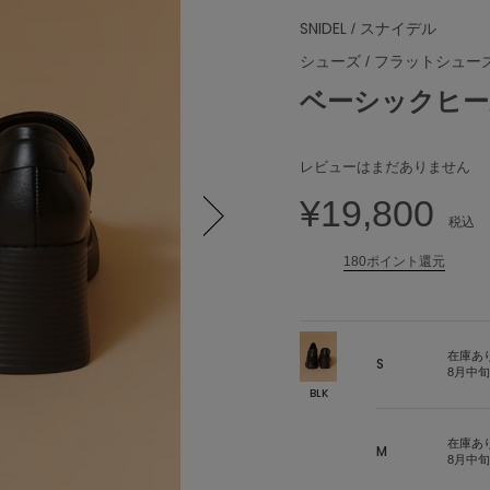
SNIDEL
/ スナイデル
シューズ
/
フラットシュー
ベーシックヒー
レビューはまだありません
¥19,800
税込
Next
180ポイント還元
在庫あ
S
8月中
BLK
在庫あ
M
8月中