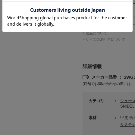
M
23.
L
24.
> 返品について
> サイズの測り方について
詳細情報
メーカー品番 ： SWGS
(店舗でお問い合わせの際には、
カテゴリ
シュー
SNID
素材
甲皮:合
サステ