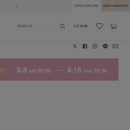
2026.07.28
熊本県熊本地方を震源とする地震の影響によ
USAGI ONLINE
USAGI
0
LOGIN
MAGAZINE
検
お気
カー
索
に入
ト
り
X
facebook
instagram
LINE
mail