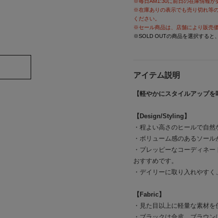
※毎日AM1:30に前日の在庫情報
※在庫ありの表示でも売り切れ等
ください。
※セール商品は、店舗により販売
※SOLD OUTの商品を選択する
アイテム説明
【軽やかにスタイルアップを
【Design/Styling】
・程よい高さのヒールで自然
・ボリューム感のあるソール
・プレッピーなコーディネー
おすすめです。
・デイリーに取り入れやすく
【Fabric】
・見た目以上に軽量な素材を
・ブラックは合皮、ブラウン