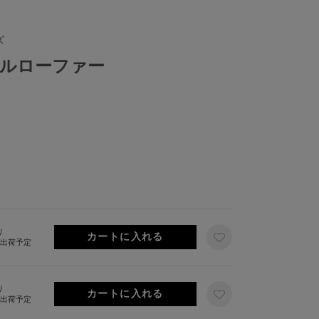
ズ
ルローファー
り
旬出荷予定
り
旬出荷予定