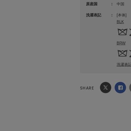
原産国
中国
洗濯表記
[本体]
BLK
BRW
洗濯表
SHARE
Xでシ
facebook
ェア
でシェ
ア