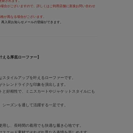
が更新されます。
の場合がございますので、詳しくはご利用店舗に直接お問い合わせ
価格が異なる場合がございます。
と、再入荷お知らせメールの登録ができます。
叶える厚底ローファー】
なスタイルアップを叶えるローファーです。
がトレンドライクな印象を演出します。
トと好相性で、ミニスカートやジャケットスタイルにも
、シーズンを通して活躍する一足です。
使用し、長時間の着用でも快適な履き心地です。
はスエード素材でそれぞれ異なる表情を楽しめます。