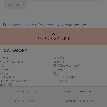
Mila Owen
スニーカー
ミラオーウェン
MOIGE
モワージュ
シューズ
ショートブーツ/ブーティ
ストームショートブーツ
TO
MUCHA
P
ミュシャ
ページのトップに戻る
CATEGORY
NEW Balance
ニューバランス
アウター
トップス
ワンピース/ドレス
スカート
nezu
パンツ
部屋着/ルームウェア
ネズ
スポーツ
シューズ
バッグ
帽子
アクセサリー
ファッション雑貨
NIKE
インナー/ランジェリー
レッグウェア
ナイキ
水着/浴衣
MA CARDについて
USAGI ONLINEについて
NOWNS
ナウンス
プライバシーポリシー
特定商取引法に基づく表示
null.