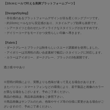
【10cmヒールで叶える美脚プラットフォームブーツ】
célon
【Design/Styling】
セロン
・存在感のあるプラットフォームデザインが目を惹くロングブーツです。
・約10cmヒールながら安定感があり、スタイルアップ効果も抜群です。
Clarks Premium
クラークス
・シアータイツと合わせたレディライクなスタイリングがおすすめです。
・デイリーコーデをモードかつ女性らしい印象へ導きます。
CODE A
コードエー
【Fabric】
・ダークグレーとブラックは秋冬らしいスエード調素材を使用しました。
COLE HAAN
・アイボリーは汎用性の高い合皮素材で幅広いスタイリングに対応します。
コール ハーン
・カラーはアイボリー、ダークグレー、ブラックの3色展開です。
CONVERSE
透け感:ややあり
コンバース
※照明の関係により、実際よりも色味が違って見える場合があります。
またパソコン・スマートフォンなどの環境により、若干製品と画像のカラー
DANSKIN
が異なる場合もございます。予めご了承ください。
ダンスキン
商品の色味は、商品単品画像をご参照下さい。
※商品画像はサンプルのため、色味やサイズ等の仕様に変更がある場合がご
ざいますので、予めご了承ください。