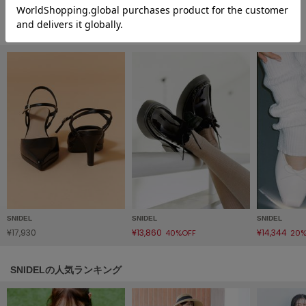
フレイアイディー
FURFUR
シューズの人気ランキング
ファーファー
gelato pique
ジェラート ピケ
GELATO PIQUE CAT&DOG
ジェラート ピケ キャットアンドドッグ
gelato pique Sleep
ジェラート ピケ スリープ
GRAMICCI
グラミチ
SNIDEL
SNIDEL
SNIDEL
¥17,930
¥13,860
¥14,344
40%OFF
20%
SNIDELの人気ランキング
Henon.
へノン