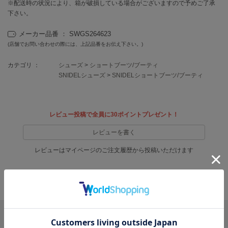
EIMY ISTOIRE
※配送時の状況により、箱が破損している場合がございますので予めご了承
エイミー イストワール
下さい。
emmi
メーカー品番 ： SWGS264623
エミ
(店舗でお問い合わせの際には、上記品番をお伝え下さい。)
emmi atelier
カテゴリ ：
シューズ
>
ショートブーツ/ブーティ
エミ アトリエ
SNIDELシューズ
>
SNIDELショートブーツ/ブーティ
emmi yoga
エミヨガ
レビュー投稿で全員に30ポイントプレゼント！
ETRÉ TOKYO
エトレトウキョウ
レビューを書く
ey
レビューはマイページのご注文履歴から投稿いただけます
アイ
返品・キャンセルについて
FILA
フィラ
リポストする
LINEで送る
FRAY I.D