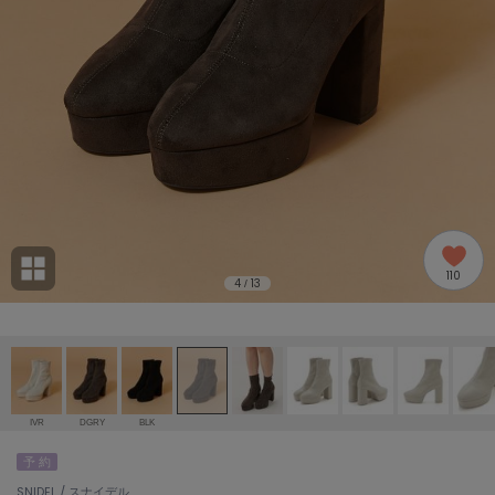
adidas
アディダス
(2005)
adidas by Stella McCartney
アディダス バイ ステラマッカートニー
916)
ALLISON BROWN
アリソンブラウン
07)
amabro
アマブロ
リー (664)
Ame no chi Hare
110
アメノチハレ
4
13
/
ョン雑貨 (865)
AMOMMA
アモマ
/ランジェリー (127)
ánuans
ェア (121)
アニュアンス
IVR
DGRY
BLK
ànuke
予 約
 (124)
アンヌーク
SNIDEL / スナイデル