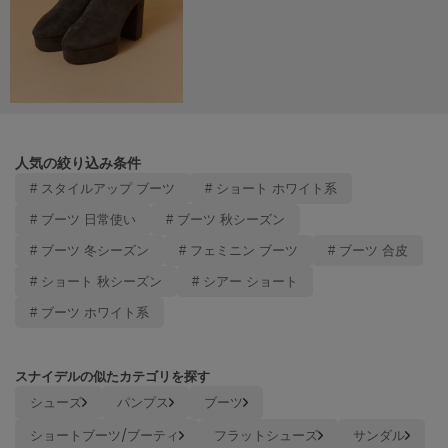
LILY BROWN
リリーブラウン
LILY BROWN Lingerie
リリーブラウンランジェリー
LITTLE UNION TOKYO
リトルユニオン トウキョウ
人気の絞り込み条件
# スタイルアップ ブーツ
# ショート ホワイト系
# ブーツ 日常使い
# ブーツ 秋シーズン
made of Organics
メイドオブオーガニクス
# ブーツ 冬シーズン
# フェミニン ブーツ
# ブーツ 合皮
# ショート 秋シーズン
# シアー ショート
MICHU COQUETTE
ミチュ コケット
# ブーツ ホワイト系
MIESROHE
ミースロエ
スナイデルの似たカテゴリを探す
シューズ
パンプス
ブーツ
miies miim
ミーエスミーム
ショートブーツ/ブーティ
フラットシューズ
サンダル