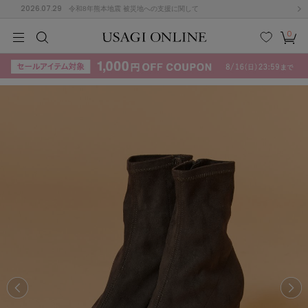
2026.07.29
令和8年熊本地震 被災地への支援に関して
0
MEN
MEN
KIDS
KIDS
BABY
BABY
BEAUTY
BEAUTY
LIFE STYLE
LIFE STYLE
検索
お気
カー
に入
ト
り
(715)
(3074)
B
C
D
E
F
G
I
J
K
L
M
N
ス/ドレス (1179)
P
Q
R
S
T
U
(570)
その
W
X
Y
Z
他
890)
ルームウェア (535)
ACYM
アシーム
(121)