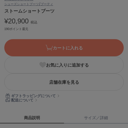
シューズ
ショートブーツ/ブーティ
ASICS
アシックス
ストームショートブーツ
¥20,900
税込
190ポイント還元
Ballelite
バレリット
カートに入れる
BANDOLIER
バンドリヤー
お気に入りに追加する
Barbour
バブアー
Beyond Closet
店舗在庫を見る
ビヨンドクローゼット
ギフトラッピングについて
配送について
Calvin Klein
カルバン・クライン
商品説明
サイズ／詳細
CELFORD
セルフォード