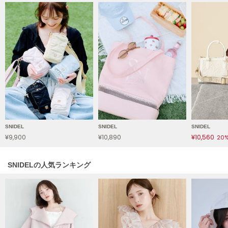
HUNTER
ハンター
HOKA ONEONE
ホカ オネオネ
KEEN
キーン
LAATO
SNIDEL
SNIDEL
SNIDEL
ラート
¥9,900
¥10,890
¥10,560
20
le
ル
SNIDELの人気ランキング
le coq sportif
ルコックスポルティフ
LeSportsac
レスポートサック