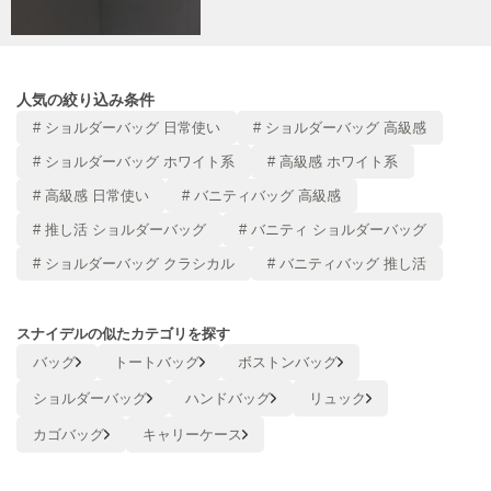
Mila Owen
ミラオーウェン
MOIGE
モワージュ
人気の絞り込み条件
# ショルダーバッグ 日常使い
# ショルダーバッグ 高級感
MUCHA
ミュシャ
# ショルダーバッグ ホワイト系
# 高級感 ホワイト系
# 高級感 日常使い
# バニティバッグ 高級感
# 推し活 ショルダーバッグ
# バニティ ショルダーバッグ
NEW Balance
ニューバランス
# ショルダーバッグ クラシカル
# バニティバッグ 推し活
nezu
ネズ
スナイデルの似たカテゴリを探す
バッグ
トートバッグ
ボストンバッグ
NIKE
ナイキ
ショルダーバッグ
ハンドバッグ
リュック
NOWNS
カゴバッグ
キャリーケース
ナウンス
null.