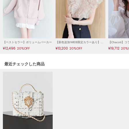
LILY BROWN
リリーブラウン
LILY BROWN Lingerie
リリーブラウンランジェリー
LITTLE UNION TOKYO
【ベストセラー】ボリュームパーカー
【新色追加/WEB限定カラーあり】ノースリフリルブラウス
リトルユニオン トウキョウ
¥12,496
¥13,200
¥19,712
20%OFF
20%OFF
20%
関連記事
最近チェックした商品
made of Organics
メイドオブオーガニクス
MICHU COQUETTE
ミチュ コケット
MIESROHE
ミースロエ
miies miim
ミーエスミーム