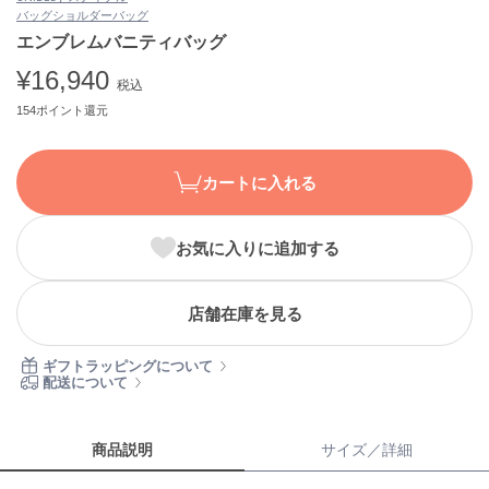
バッグ
ショルダーバッグ
ASICS
アシックス
エンブレムバニティバッグ
¥16,940
税込
154ポイント還元
Ballelite
バレリット
カートに入れる
BANDOLIER
バンドリヤー
お気に入りに追加する
Barbour
バブアー
Beyond Closet
店舗在庫を見る
ビヨンドクローゼット
ギフトラッピングについて
配送について
Calvin Klein
カルバン・クライン
商品説明
サイズ／詳細
CELFORD
セルフォード