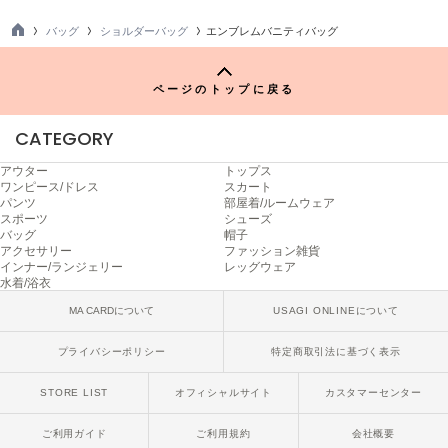
ヌル
バッグ
ショルダーバッグ
エンブレムバニティバッグ
TO
P
On
ページのトップに戻る
オン
CATEGORY
Onitsuka Tiger
オニツカ タイガー
アウター
トップス
ワンピース/ドレス
スカート
ORGUE
パンツ
部屋着/ルームウェア
オルグ
スポーツ
シューズ
バッグ
帽子
アクセサリー
ファッション雑貨
ORR
インナー/ランジェリー
レッグウェア
オル
水着/浴衣
MA CARDについて
USAGI ONLINEについて
PATRICK
プライバシーポリシー
特定商取引法に基づく表示
パトリック
STORE LIST
オフィシャルサイト
カスタマーセンター
Philly chocolate
フィリーチョコレート
ご利用ガイド
ご利用規約
会社概要