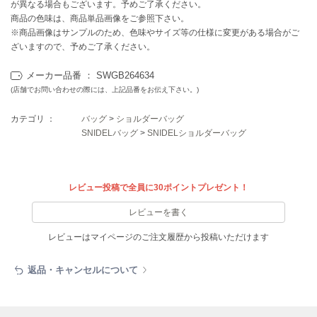
EIMY ISTOIRE
が異なる場合もございます。予めご了承ください。
エイミー イストワール
商品の色味は、商品単品画像をご参照下さい。
※商品画像はサンプルのため、色味やサイズ等の仕様に変更がある場合がご
emmi
ざいますので、予めご了承ください。
エミ
メーカー品番 ： SWGB264634
emmi atelier
(店舗でお問い合わせの際には、上記品番をお伝え下さい。)
エミ アトリエ
カテゴリ ：
バッグ
>
ショルダーバッグ
emmi yoga
SNIDELバッグ
>
SNIDELショルダーバッグ
エミヨガ
ETRÉ TOKYO
エトレトウキョウ
レビュー投稿で全員に30ポイントプレゼント！
ey
レビューを書く
アイ
レビューはマイページのご注文履歴から投稿いただけます
FILA
返品・キャンセルについて
フィラ
FRAY I.D