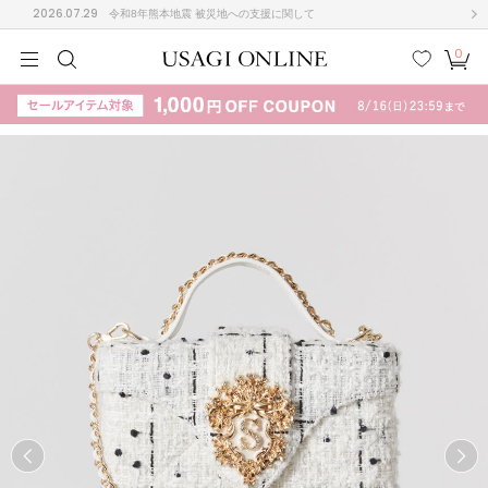
2026.07.29
令和8年熊本地震 被災地への支援に関して
0
MEN
MEN
KIDS
KIDS
BABY
BABY
BEAUTY
BEAUTY
LIFE STYLE
LIFE STYLE
検索
お気
カー
に入
ト
り
(715)
(3074)
B
C
D
E
F
G
I
J
K
L
M
N
ス/ドレス (1179)
P
Q
R
S
T
U
(570)
その
W
X
Y
Z
他
890)
ルームウェア (535)
ACYM
アシーム
(121)