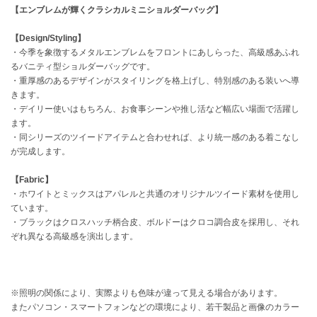
【エンブレムが輝くクラシカルミニショルダーバッグ】
célon
【Design/Styling】
セロン
・今季を象徴するメタルエンブレムをフロントにあしらった、高級感あふれ
るバニティ型ショルダーバッグです。
Clarks Premium
クラークス
・重厚感のあるデザインがスタイリングを格上げし、特別感のある装いへ導
きます。
・デイリー使いはもちろん、お食事シーンや推し活など幅広い場面で活躍し
CODE A
コードエー
ます。
・同シリーズのツイードアイテムと合わせれば、より統一感のある着こなし
COLE HAAN
が完成します。
コール ハーン
【Fabric】
CONVERSE
・ホワイトとミックスはアパレルと共通のオリジナルツイード素材を使用し
コンバース
ています。
・ブラックはクロスハッチ柄合皮、ボルドーはクロコ調合皮を採用し、それ
ぞれ異なる高級感を演出します。
DANSKIN
ダンスキン
※照明の関係により、実際よりも色味が違って見える場合があります。
またパソコン・スマートフォンなどの環境により、若干製品と画像のカラー