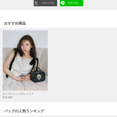
フレイアイディー
リポストする
LINEで送る
FURFUR
ファーファー
おすすめ商品
gelato pique
ジェラート ピケ
GELATO PIQUE CAT&DOG
ジェラート ピケ キャットアンドドッグ
gelato pique Sleep
ジェラート ピケ スリープ
GRAMICCI
グラミチ
エンブレムミニポシェット
¥15,950
Henon.
へノン
バッグの人気ランキング