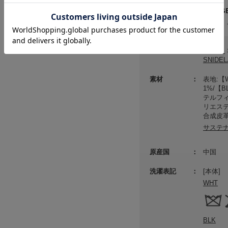
メーカー品番 ： SWGB
(店舗でお問い合わせの際には、
カテゴリ
バッグ
SNID
素材
表地:【
1%/【
テルフィ
リエステ
合成皮
サステ
原産国
中国
洗濯表記
[本体]
WHT
BLK