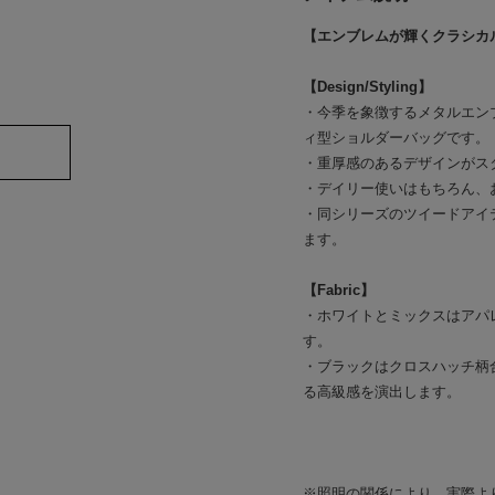
【エンブレムが輝くクラシカ
【Design/Styling】
・今季を象徴するメタルエン
ィ型ショルダーバッグです。
・重厚感のあるデザインがス
・デイリー使いはもちろん、
・同シリーズのツイードアイ
ます。
【Fabric】
・ホワイトとミックスはアパ
す。
・ブラックはクロスハッチ柄
る高級感を演出します。
※照明の関係により、実際よ