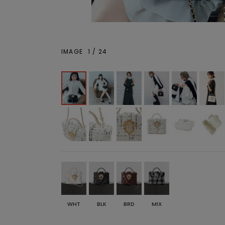
IMAGE
1
/
24
WHT
BLK
BRD
MIX