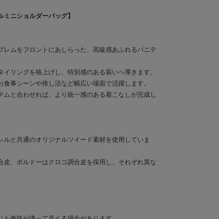
ルミニショルダーバッグ】
ブレムをフロントにあしらった、高級感あふれるバニテ
タイリングを格上げし、特別感のある装いへ導きます。
お食事シーンや推し活など幅広い場面で活躍します。
テムと合わせれば、より統一感のある着こなしが完成し
レルと共通のオリジナルツイード素材を使用していま
合皮、ボルドーはクロコ調合皮を採用し、それぞれ異な
りも色味が違って見える場合があります。