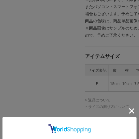
またパソコン・スマートフォ
場合もございます。予めご了
商品の色味は、商品単品画像
※商品画像はサンプルのため
ので、予めご了承ください。
アイテムサイズ
サイズ表記
縦
横
F
15cm
19cm
7.
> 返品について
> サイズの測り方について
詳細情報