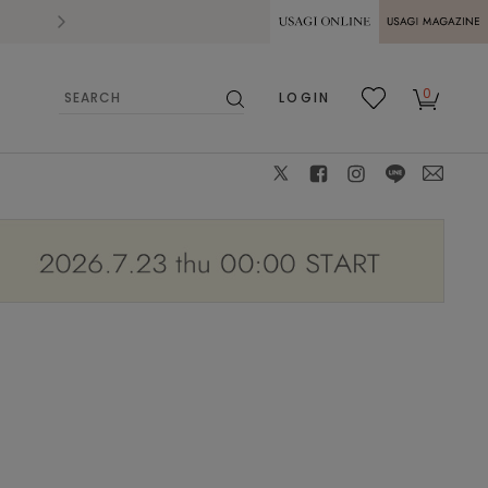
2026.07.28
熊本県熊本地方を震源とする地震の影響によ
USAGI ONLINE
USAGI
0
LOGIN
MAGAZINE
検
お気
カー
索
に入
ト
り
X
facebook
instagram
LINE
mail