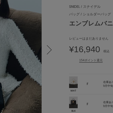
SNIDEL
/ スナイデル
バッグ
/
ショルダーバッグ
エンブレムバ
レビューはまだありません
¥16,940
税込
Next
154ポイント還元
在庫あ
F
9月中
WHT
在庫あ
F
9月中
BLK