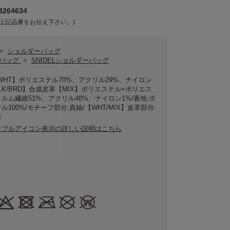
264634
上記品番をお伝え下さい。)
>
ショルダーバッグ
ELバッグ
>
SNIDELショルダーバッグ
WHT】ポリエステル70%、アクリル29%、ナイロン
BLK/BRD】合成皮革【MIX】ポリエステル+ポリエス
ルム繊維51%、アクリル48%、ナイロン1%/裏地:ポ
ル100%/モチーフ部分:真鍮/【WHT/MIX】皮革部分:
革
ナブルアイコン表示の詳しい説明はこちら