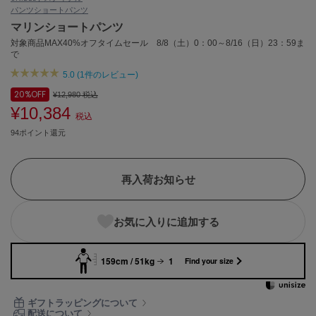
パンツ
ショートパンツ
ASICS
アシックス
マリンショートパンツ
対象商品MAX40%オフタイムセール 8/8（土）0：00～8/16（日）23：59ま
で
5.0 (1件のレビュー)
Ballelite
バレリット
20%
OFF
¥12,980
税込
¥10,384
税込
BANDOLIER
バンドリヤー
94ポイント還元
Barbour
バブアー
再入荷お知らせ
Beyond Closet
ビヨンドクローゼット
お気に入りに追加する
159cm / 51kg
1
Find your size
Calvin Klein
カルバン・クライン
ギフトラッピングについて
CELFORD
配送について
セルフォード