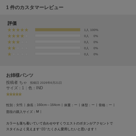
フレイアイディー
1 件のカスタマーレビュー
FURFUR
ファーファー
評価
1人
100%
0人
0%
gelato pique
0人
0%
ジェラート ピケ
0人
0%
0人
0%
GELATO PIQUE CAT&DOG
ジェラート ピケ キャットアンドドッグ
お姉様パンツ
gelato pique Sleep
ジェラート ピケ スリープ
投稿者 ちゃ
投稿日 2026年6月21日
サイズ：1
|
色：IND
GRAMICCI
グラミチ
女性
160cm～164cm
ー
ー
ー
性別：
身長：
体重：
体型：
骨格：
M
普段の購入サイズ：
Henon.
カラーも落ち着いていて合わせやすく
ウエストのボタンがアクセントで
へノン
スタイルよく見えます⸌◦̈⃝⸍
たくさん愛用したいと思います！