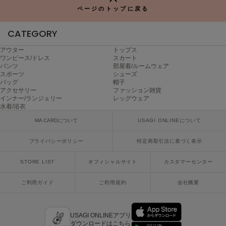
ページのトップに戻る
Sneakers by emmi
スニーカーズ バイ エミ
CATEGORY
Snow Peak
アウター
トップス
スノーピーク
ワンピース/ドレス
スカート
パンツ
部屋着/ルームウェア
スポーツ
シューズ
SNIDEL
スナイデル
バッグ
帽子
アクセサリー
ファッション雑貨
インナー/ランジェリー
レッグウェア
SNIDEL HOME
水着/浴衣
スナイデル ホーム
MA CARDについて
USAGI ONLINEについて
SOFER
ソフェル
プライバシーポリシー
特定商取引法に基づく表示
SOMEWHERE BUTTER.
STORE LIST
オフィシャルサイト
カスタマーセンター
サムウェアバター
ご利用ガイド
ご利用規約
会社概要
SORIN
ソリン
USAGI ONLINEアプリ
Stylevoice for xxx
ダウンロードはこちら
スタイルヴォイスフォー