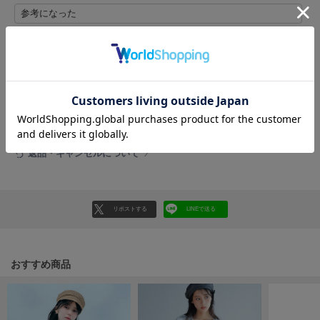
HUNTER
参考になった
ハンター
HOKA ONEONE
ホカ オネオネ
レビュー投稿で全員に30ポイントプレゼント！
レビューを書く
KEEN
レビューはマイページのご注文履歴から投稿いただけます
キーン
返品・キャンセルについて
LAATO
ラート
リポストする
LINEで送る
le
ル
le coq sportif
おすすめ商品
ルコックスポルティフ
LeSportsac
レスポートサック