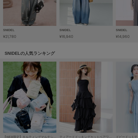
Mila Owen
ミラオーウェン
MOIGE
モワージュ
SNIDEL
SNIDEL
SNIDEL
¥21,780
¥16,940
¥14,960
MUCHA
ミュシャ
SNIDELの人気ランキング
NEW Balance
ニューバランス
nezu
ネズ
NIKE
ナイキ
NOWNS
ナウンス
null.
【WEB限定】キルティングマルチショルダー/保冷機能付き
ティアードドッキングカットベアワンピース
ドビードットテ