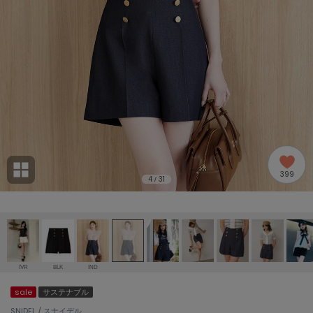
adidas
アディダス
(2005)
adidas by Stella McCartney
アディダス バイ ステラマッカートニー
916)
ALLISON BROWN
アリソンブラウン
07)
amabro
アマブロ
リー (664)
Ame no chi Hare
399
アメノチハレ
4
31
/
ョン雑貨 (865)
AMOMMA
アモマ
/ランジェリー (127)
ánuans
ェア (121)
アニュアンス
IVR
BLK
IND
ànuke
sale
サステナブル
 (124)
アンヌーク
SNIDEL / スナイデル