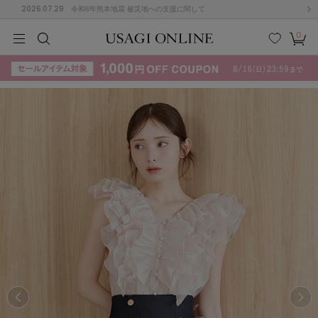
2026.07.29
令和8年熊本地震 被災地への支援に関して
0
MEN
MEN
KIDS
KIDS
BABY
BABY
BEAUTY
BEAUTY
LIFE STYLE
LIFE STYLE
検索
お気
カー
に入
ト
り
(715)
(3074)
B
C
D
E
F
G
I
J
K
L
M
N
ス/ドレス (1179)
P
Q
R
S
T
U
(570)
その
W
X
Y
Z
他
890)
ルームウェア (535)
ACYM
アシーム
(121)