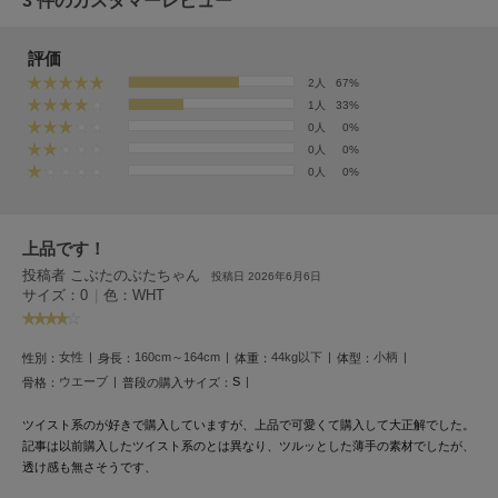
3 件のカスタマーレビュー
フレイアイディー
FURFUR
評価
ファーファー
2人
67%
1人
33%
0人
0%
0人
0%
gelato pique
ジェラート ピケ
0人
0%
GELATO PIQUE CAT&DOG
ジェラート ピケ キャットアンドドッグ
上品です！
投稿者 こぶたのぶたちゃん
投稿日 2026年6月6日
gelato pique Sleep
ジェラート ピケ スリープ
サイズ：0
|
色：WHT
GRAMICCI
グラミチ
女性
160cm～164cm
44kg以下
小柄
性別：
身長：
体重：
体型：
ウエーブ
S
骨格：
普段の購入サイズ：
ツイスト系のが好きで購入していますが、上品で可愛くて購入して大正解でした。
Henon.
記事は以前購入したツイスト系のとは異なり、ツルッとした薄手の素材でしたが、
へノン
透け感も無さそうです、