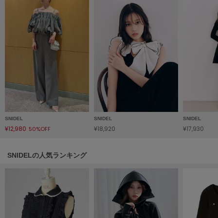
ヌル
On
オン
Onitsuka Tiger
オニツカ タイガー
ORGUE
オルグ
SNIDEL
SNIDEL
SNIDEL
ORR
¥12,980
¥18,920
¥17,930
50%OFF
オル
SNIDELの人気ランキング
PATRICK
パトリック
Philly chocolate
フィリーチョコレート