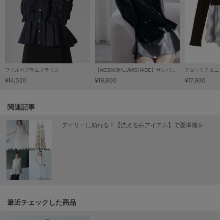
poláura
ポローラ
PUMA
プーマ
フリルペプラムブラウス
【WEB限定/LUMISHADE】サンバイザー付きUVカットパーカー
チェックチュニ
¥14,520
¥19,800
¥17,930
Reebok
リーボック
関連記事
SALOMON
デイリーに頼れる！【洗える白アイテム】で夏準備を
サロモン
sanrio house
サンリオハウス
SESAME STREET MARKET
セサミストリートマーケット
最近チェックした商品
SHAKA
シャカ