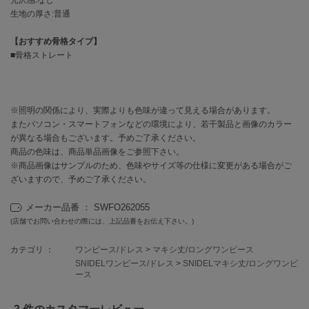
EIMY ISTOIRE
エイミー イストワール
生地の厚さ:普通
【おすすめ骨格タイプ】
emmi
エミ
■骨格ストレート
emmi atelier
エミ アトリエ
※照明の関係により、実際よりも色味が違って見える場合があります。
emmi yoga
またパソコン・スマートフォンなどの環境により、若干製品と画像のカラー
エミヨガ
が異なる場合もございます。予めご了承ください。
商品の色味は、商品単品画像をご参照下さい。
ETRÉ TOKYO
※商品画像はサンプルのため、色味やサイズ等の仕様に変更がある場合がご
エトレトウキョウ
ざいますので、予めご了承ください。
ey
メーカー品番 ： SWFO262055
アイ
(店舗でお問い合わせの際には、上記品番をお伝え下さい。)
カテゴリ ：
ワンピース/ドレス
>
マキシ丈/ロングワンピース
FILA
SNIDELワンピース/ドレス
>
SNIDELマキシ丈/ロングワンピ
フィラ
ース
FRAY I.D