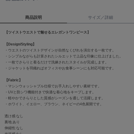
célon
セロン
商品説明
サイズ／詳細
Clarks Premium
【ツイストウエストで魅せるエレガントワンピース】
クラークス
【Design/Styling】
CODE A
・ウエストのツイストデザインが自然なくびれを演出する一枚です。
コードエー
・シンプルながらも計算されたシルエットで上品な印象に仕上げました。
・一枚でさらりと着るだけで洗練されたスタイルが完成します。
COLE HAAN
コール ハーン
・ジャケットを羽織ればオフィスやお食事シーンにも対応可能です。
【Fabric】
CONVERSE
コンバース
・マシンウォッシャブル仕様でお手入れしやすい素材です。
・UVと防シワ機能付きで快適な着心地をキープします。
・軽やかでさらりとした質感がシーズンを通して活躍します。
・ホワイト、イエロー、ブラウン、ネイビーの4色展開です。
DANSKIN
ダンスキン
透け感:なし
裏地:あり
伸縮性:なし
光沢感:なし