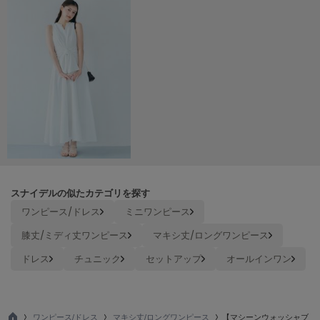
Sneakers by emmi
スニーカーズ バイ エミ
Snow Peak
スノーピーク
SNIDEL
スナイデル
SNIDEL HOME
スナイデル ホーム
SOFER
スナイデルの似たカテゴリを探す
ソフェル
ワンピース/ドレス
ミニワンピース
SOMEWHERE BUTTER.
膝丈/ミディ丈ワンピース
マキシ丈/ロングワンピース
サムウェアバター
ドレス
チュニック
セットアップ
オールインワン
SORIN
ソリン
Stylevoice for xxx
ワンピース/ドレス
マキシ丈/ロングワンピース
【マシーンウォッシャブ
スタイルヴォイスフォー