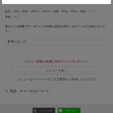
LILY BROWN
リリーブラウン
女性
150cm～154cm
45Kg～49kg
ー
性別：
身長：
体重：
体型：
ー
骨格：
LILY BROWN Lingerie
リリーブラウンランジェリー
形がとても綺麗です！ホワイトの色味も顔色を明るくみせてくれてお気に入りで
す！
LITTLE UNION TOKYO
リトルユニオン トウキョウ
参考になった
made of Organics
レビュー投稿で全員に30ポイントプレゼント！
メイドオブオーガニクス
レビューを書く
MICHU COQUETTE
ミチュ コケット
レビューはマイページのご注文履歴から投稿いただけます
MIESROHE
ミースロエ
返品・キャンセルについて
miies miim
ミーエスミーム
リポストする
LINEで送る