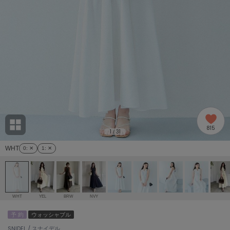
adidas
アディダス
(2005)
adidas by Stella McCartney
アディダス バイ ステラマッカートニー
916)
ALLISON BROWN
アリソンブラウン
07)
amabro
アマブロ
リー (664)
Ame no chi Hare
815
アメノチハレ
1
31
/
ョン雑貨 (865)
WHT
0
: ✕
1
: ✕
AMOMMA
アモマ
/ランジェリー (127)
ánuans
ェア (121)
アニュアンス
WHT
YEL
BRW
NVY
ànuke
予 約
ウォッシャブル
 (124)
アンヌーク
SNIDEL / スナイデル