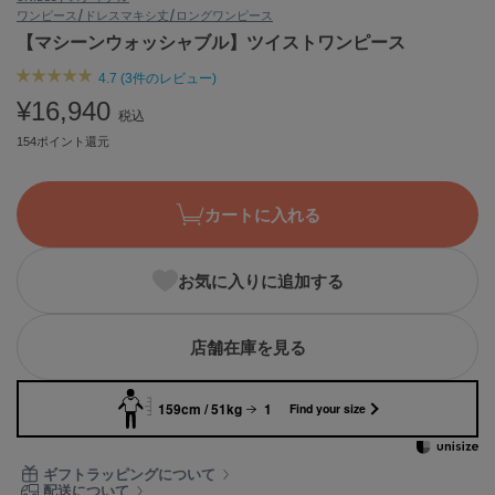
ワンピース/ドレス
マキシ丈/ロングワンピース
ASICS
アシックス
【マシーンウォッシャブル】ツイストワンピース
4.7 (3件のレビュー)
¥16,940
税込
Ballelite
バレリット
154ポイント還元
BANDOLIER
バンドリヤー
カートに入れる
Barbour
バブアー
お気に入りに追加する
Beyond Closet
ビヨンドクローゼット
店舗在庫を見る
159cm / 51kg
1
Find your size
Calvin Klein
カルバン・クライン
ギフトラッピングについて
CELFORD
配送について
セルフォード