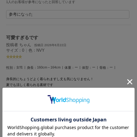
1人のお客様が参考になったと回答しています
HUNTER
ハンター
参考になった
HOKA ONEONE
ホカ オネオネ
可愛すぎるです
投稿者 ちゃん
投稿日 2026年6月22日
KEEN
サイズ：0
|
色：NVY
キーン
女性
160cm～164cm
ー
ー
ー
性別：
身長：
体重：
体型：
骨格：
LAATO
身長的にちょうどよく着られますし
丈も気になりません！
ラート
夏でも涼しく着られる素材です
le
ル
参考になった
le coq sportif
ルコックスポルティフ
かわいいです
LeSportsac
投稿者 はな
投稿日 2026年6月20日
レスポートサック
サイズ：0
|
色：WHT