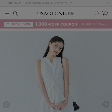
2026.07.29
令和8年熊本地震 被災地への支援に関して
0
MEN
MEN
KIDS
KIDS
BABY
BABY
BEAUTY
BEAUTY
LIFE STYLE
LIFE STYLE
検索
お気
カー
に入
ト
り
(715)
(3074)
B
C
D
E
F
G
I
J
K
L
M
N
ス/ドレス (1179)
P
Q
R
S
T
U
(570)
その
W
X
Y
Z
他
890)
ルームウェア (535)
ACYM
アシーム
(121)