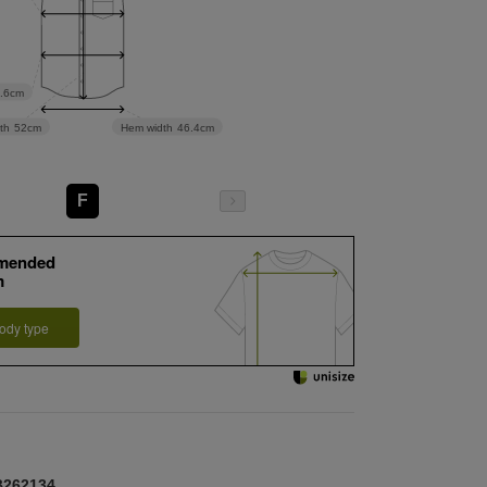
.6cm
th
52cm
Hem width
46.4cm
F
mended
m
ody type
62134