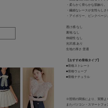
・柔らかく滑らかな肌触り。
・繊細なレースが女性らしさ
・アイボリー、ピンクベージ
透け感:なし
裏地:なし
伸縮性:なし
光沢感:あり
生地の厚さ:普通
【おすすめ骨格タイプ】
■骨格ストレート
■骨格ウェーブ
■骨格ナチュラル
※照明の関係により、実際よ
またパソコン・スマートフォ