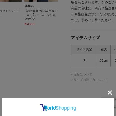
場合もございます。予めご了
SNIDEL
商品の色味は、商品単品画像
ウタイニットプ
【新色追加/WEB限定カラ
※商品画像はサンプルのため
ー
ーあり】ノースリフリル
ブラウス
ので、予めご了承ください。
¥13,200
アイテムサイズ
サイズ表記
着丈
F
52cm
> 返品について
> サイズの測り方について
Shoulder 
Width
45c