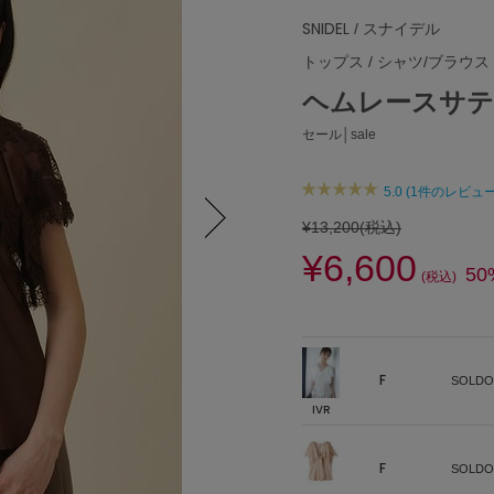
SNIDEL
/ スナイデル
トップス
/
シャツ/ブラウス
ヘムレースサ
セール│sale
5.0 (1件のレビュー
¥13,200
(税込)
¥6,600
Next
50
(税込)
F
SOLDO
IVR
F
SOLDO