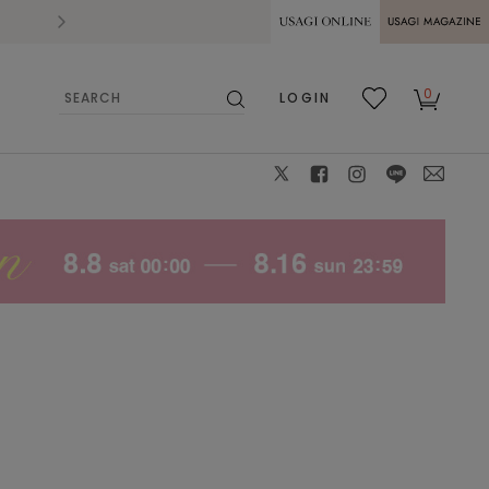
2026.07.28
熊本県熊本地方を震源とする地震の影響によ
USAGI ONLINE
USAGI
0
LOGIN
MAGAZINE
検
お気
カー
索
に入
ト
り
X
facebook
instagram
LINE
mail
モデル身長:162cm