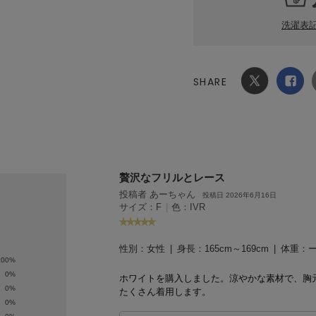
洗濯表
SHARE
Xでシ
facebook
ェア
でシェ
ア
贅沢なフリルとレース
投稿者 あーちゃん
投稿日 2026年6月16日
サイズ：F
|
色：IVR
性別：
女性
身長：
165cm～169cm
体重：
100%
0%
ホワイトを購入しました。涼やかな素材で、胸
0%
たくさん着用します。
0%