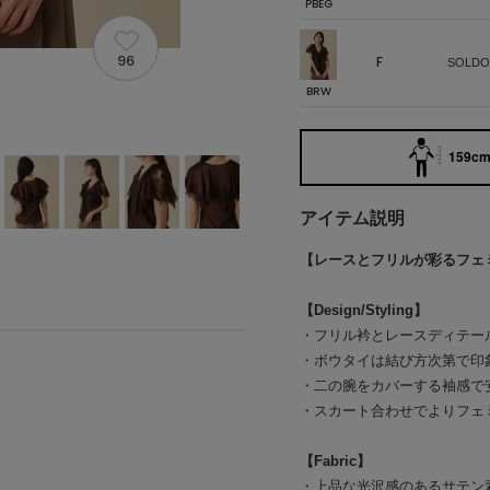
PBEG
96
F
SOLDO
BRW
159cm 
アイテム説明
【レースとフリルが彩るフェ
【Design/Styling】
・フリル衿とレースディテー
・ボウタイは結び方次第で印
・二の腕をカバーする袖感で
・スカート合わせでよりフェ
【Fabric】
・上品な光沢感のあるサテン