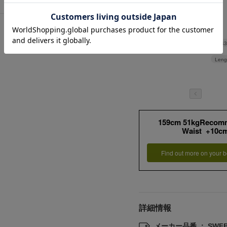
Waist
43
Leng
159cm 51kgRecom
Waist +10c
Find out more on your b
詳細情報
メーカー品番 ： SWFB2