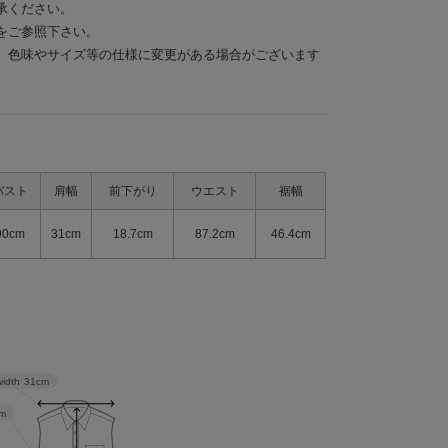
承ください。
をご参照下さい。
、色味やサイズ等の仕様に変更がある場合がございます
バスト
肩幅
前下がり
ウエスト
裾幅
90cm
31cm
18.7cm
87.2cm
46.4cm
width
31cm
m