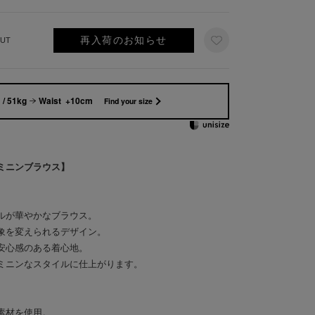
再入荷のお知らせ
UT
/ 51kg
Waist +10cm
Find your size
ミニンブラウス】
ルが華やかなブラウス。
象を変えられるデザイン。
安心感のある着心地。
ミニンなスタイルに仕上がります。
素材を使用。