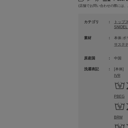
(店舗でお問い合わせの際には、
カテゴリ
トップ
SNID
素材
本体:ポ
サステ
原産国
中国
洗濯表記
[本体]
IVR
PBEG
BRW