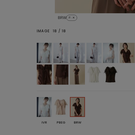
BRW
F
: ✕
IMAGE
18
/
18
IVR
PBEG
BRW