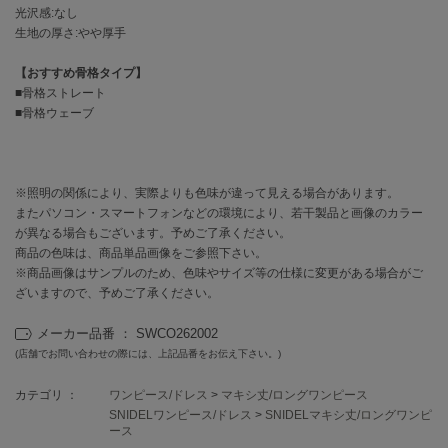
EIMY ISTOIRE
光沢感:なし
エイミー イストワール
生地の厚さ:やや厚手
emmi
【おすすめ骨格タイプ】
エミ
■骨格ストレート
■骨格ウェーブ
emmi atelier
エミ アトリエ
emmi yoga
エミヨガ
※照明の関係により、実際よりも色味が違って見える場合があります。
またパソコン・スマートフォンなどの環境により、若干製品と画像のカラー
ETRÉ TOKYO
が異なる場合もございます。予めご了承ください。
エトレトウキョウ
商品の色味は、商品単品画像をご参照下さい。
※商品画像はサンプルのため、色味やサイズ等の仕様に変更がある場合がご
ey
ざいますので、予めご了承ください。
アイ
メーカー品番 ： SWCO262002
(店舗でお問い合わせの際には、上記品番をお伝え下さい。)
FILA
フィラ
カテゴリ ：
ワンピース/ドレス
>
マキシ丈/ロングワンピース
SNIDELワンピース/ドレス
>
SNIDELマキシ丈/ロングワンピ
ース
FRAY I.D