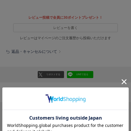
フレイアイディー
FURFUR
ファーファー
レビュー投稿で全員に30ポイントプレゼント！
レビューを書く
レビューはマイページのご注文履歴から投稿いただけます
gelato pique
ジェラート ピケ
返品・キャンセルについて
GELATO PIQUE CAT&DOG
ジェラート ピケ キャットアンドドッグ
gelato pique Sleep
リポストする
LINEで送る
ジェラート ピケ スリープ
GRAMICCI
グラミチ
おすすめ商品
Henon.
へノン