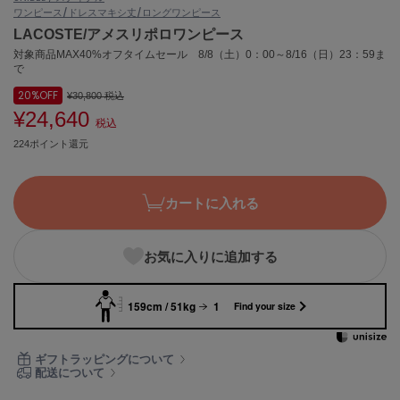
ワンピース/ドレス
マキシ丈/ロングワンピース
ASICS
アシックス
LACOSTE/アメスリポロワンピース
対象商品MAX40%オフタイムセール 8/8（土）0：00～8/16（日）23：59ま
で
20%
OFF
¥30,800
税込
Ballelite
バレリット
¥24,640
税込
224ポイント還元
BANDOLIER
バンドリヤー
カートに入れる
Barbour
バブアー
Beyond Closet
お気に入りに追加する
ビヨンドクローゼット
159cm / 51kg
1
Find your size
Calvin Klein
カルバン・クライン
ギフトラッピングについて
配送について
CELFORD
セルフォード