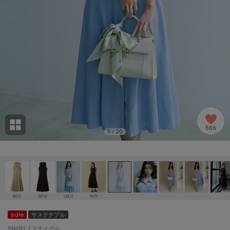
adidas
アディダス
(2005)
adidas by Stella McCartney
アディダス バイ ステラマッカートニー
916)
ALLISON BROWN
アリソンブラウン
07)
amabro
アマブロ
リー (664)
Ame no chi Hare
566
アメノチハレ
5
20
/
ョン雑貨 (865)
AMOMMA
アモマ
/ランジェリー (127)
ánuans
ェア (121)
アニュアンス
BEG
BRW
LBLU
NVY
ànuke
sale
サステナブル
 (124)
アンヌーク
SNIDEL / スナイデル