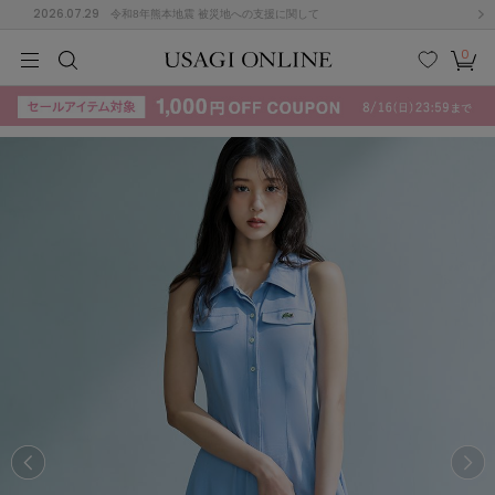
2026.07.29
令和8年熊本地震 被災地への支援に関して
0
MEN
MEN
KIDS
KIDS
BABY
BABY
BEAUTY
BEAUTY
LIFE STYLE
LIFE STYLE
検索
お気
カー
に入
ト
り
(715)
(3074)
B
C
D
E
F
G
I
J
K
L
M
N
ス/ドレス (1179)
P
Q
R
S
T
U
(570)
その
W
X
Y
Z
他
890)
ルームウェア (535)
ACYM
アシーム
(121)