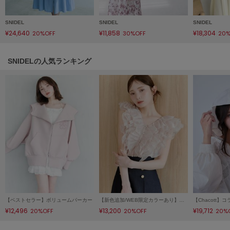
LILY BROWN
リリーブラウン
SNIDEL
SNIDEL
SNIDEL
¥24,640
¥11,858
¥18,304
20%OFF
30%OFF
20%
LILY BROWN Lingerie
リリーブラウンランジェリー
SNIDELの人気ランキング
LITTLE UNION TOKYO
リトルユニオン トウキョウ
made of Organics
メイドオブオーガニクス
MICHU COQUETTE
ミチュ コケット
MIESROHE
ミースロエ
【ベストセラー】ボリュームパーカー
【新色追加/WEB限定カラーあり】ノースリフリルブラウス
miies miim
¥12,496
¥13,200
¥19,712
20%OFF
20%OFF
20%
ミーエスミーム