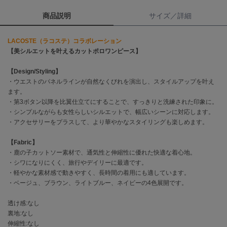
商品説明
サイズ／詳細
célon
セロン
LACOSTE（ラコステ）コラボレーション
Clarks Premium
【美シルエットを叶えるカットポロワンピース】
クラークス
【Design/Styling】
CODE A
・ウエストのパネルラインが自然なくびれを演出し、スタイルアップを叶え
コードエー
ます。
・第3ボタン以降を比翼仕立てにすることで、すっきりと洗練された印象に。
COLE HAAN
・シンプルながらも女性らしいシルエットで、幅広いシーンに対応します。
コール ハーン
・アクセサリーをプラスして、より華やかなスタイリングも楽しめます。
CONVERSE
【Fabric】
コンバース
・鹿の子カットソー素材で、通気性と伸縮性に優れた快適な着心地。
・シワになりにくく、旅行やデイリーに最適です。
・軽やかな素材感で動きやすく、長時間の着用にも適しています。
DANSKIN
・ベージュ、ブラウン、ライトブルー、ネイビーの4色展開です。
ダンスキン
透け感:なし
裏地:なし
伸縮性:なし