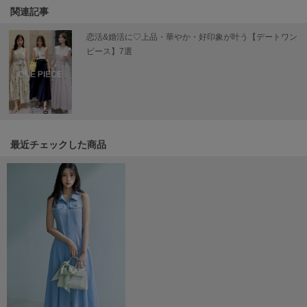
Mila Owen
関連記事
ミラオーウェン
恋活&婚活に♡上品・華やか・好印象が叶う【デートワン
MOIGE
ピース】7選
モワージュ
MUCHA
ミュシャ
最近チェックした商品
NEW Balance
ニューバランス
nezu
ネズ
NIKE
ナイキ
NOWNS
ナウンス
null.