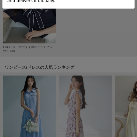
HUNTER
ハンター
HOKA ONEONE
ホカ オネオネ
LACOSTE/ボウタイポロニットプルオーバー
KEEN
¥20,240
キーン
ワンピース/ドレスの人気ランキング
LAATO
ラート
le
ル
le coq sportif
ルコックスポルティフ
LeSportsac
レスポートサック