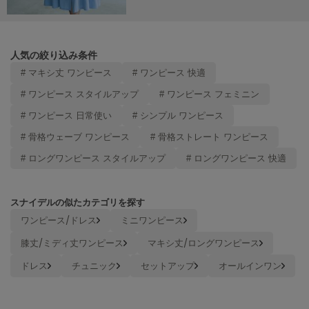
ヌル
人気の絞り込み条件
On
オン
# マキシ丈 ワンピース
# ワンピース 快適
# ワンピース スタイルアップ
# ワンピース フェミニン
Onitsuka Tiger
オニツカ タイガー
# ワンピース 日常使い
# シンプル ワンピース
# 骨格ウェーブ ワンピース
# 骨格ストレート ワンピース
ORGUE
オルグ
# ロングワンピース スタイルアップ
# ロングワンピース 快適
ORR
オル
スナイデルの似たカテゴリを探す
ワンピース/ドレス
ミニワンピース
PATRICK
膝丈/ミディ丈ワンピース
マキシ丈/ロングワンピース
パトリック
ドレス
チュニック
セットアップ
オールインワン
Philly chocolate
フィリーチョコレート