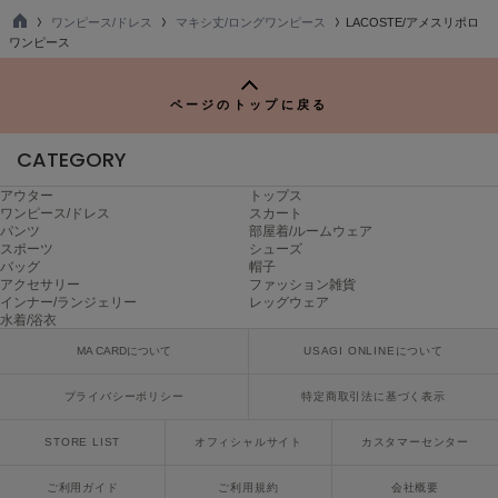
poláura
ワンピース/ドレス
マキシ丈/ロングワンピース
LACOSTE/アメスリポロ
ポローラ
TO
ワンピース
P
PUMA
プーマ
ページのトップに戻る
CATEGORY
Reebok
アウター
トップス
リーボック
ワンピース/ドレス
スカート
パンツ
部屋着/ルームウェア
スポーツ
シューズ
バッグ
帽子
SALOMON
アクセサリー
ファッション雑貨
サロモン
インナー/ランジェリー
レッグウェア
水着/浴衣
sanrio house
MA CARDについて
USAGI ONLINEについて
サンリオハウス
プライバシーポリシー
特定商取引法に基づく表示
SESAME STREET MARKET
セサミストリートマーケット
STORE LIST
オフィシャルサイト
カスタマーセンター
SHAKA
シャカ
ご利用ガイド
ご利用規約
会社概要