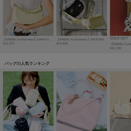
LILY BROWN
リリーブラウン
LILY BROWN Lingerie
リリーブラウンランジェリー
SOLD OUT
【SNIDEL×LeSportsac】CHAIN SM CONV HOBO
【SNIDEL×LeSportsac】SM EVERYDAY BAG MH
LITTLE UNION TOKYO
¥22,275
¥16,830
リトルユニオン トウキョウ
¥21,780
バッグの人気ランキング
made of Organics
メイドオブオーガニクス
MICHU COQUETTE
ミチュ コケット
MIESROHE
ミースロエ
miies miim
ミーエスミーム