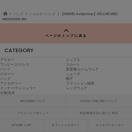
poláura
ポローラ
バッグ
ショルダーバッグ
【SNIDEL×LeSportsac】DELUXE MED
TO
WEEKNDER MH
PUMA
P
プーマ
ページのトップに戻る
Reebok
CATEGORY
リーボック
アウター
トップス
ワンピース/ドレス
スカート
パンツ
部屋着/ルームウェア
スポーツ
シューズ
SALOMON
バッグ
帽子
サロモン
アクセサリー
ファッション雑貨
インナー/ランジェリー
レッグウェア
sanrio house
水着/浴衣
サンリオハウス
MA CARDについて
USAGI ONLINEについて
SESAME STREET MARKET
セサミストリートマーケット
プライバシーポリシー
特定商取引法に基づく表示
SHAKA
STORE LIST
オフィシャルサイト
カスタマーセンター
シャカ