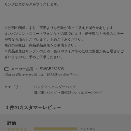
EIMY ISTOIRE
リングに華やかさをプラスします。
エイミー イストワール
emmi
エミ
※照明の関係により、実際よりも色味が違って見える場合があります。
またパソコン・スマートフォンなどの環境により、若干製品と画像のカラー
emmi atelier
エミ アトリエ
が異なる場合もございます。予めご了承ください。
商品の色味は、商品単品画像をご参照下さい。
emmi yoga
※商品画像はサンプルのため、色味やサイズ等の仕様に変更がある場合がご
エミヨガ
ざいますので、予めご了承ください。
ETRÉ TOKYO
メーカー品番 ： SWGB262603
エトレトウキョウ
(店舗でお問い合わせの際には、上記品番をお伝え下さい。)
ey
カテゴリ ：
バッグ
>
ショルダーバッグ
アイ
SNIDELバッグ
>
SNIDELショルダーバッグ
1 件のカスタマーレビュー
FILA
フィラ
評価
FRAY I.D
1人
100%