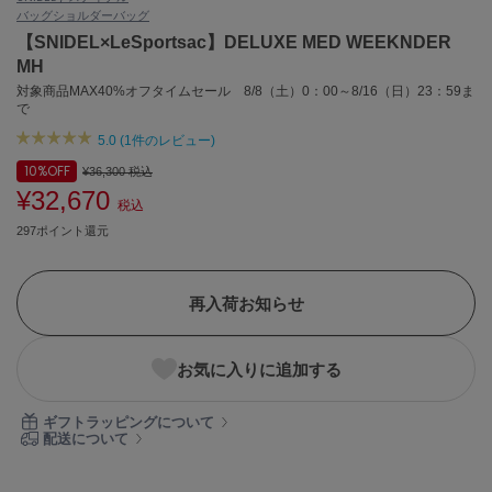
バッグ
ショルダーバッグ
ASICS
アシックス
【SNIDEL×LeSportsac】DELUXE MED WEEKNDER
MH
対象商品MAX40%オフタイムセール 8/8（土）0：00～8/16（日）23：59ま
で
Ballelite
バレリット
5.0 (1件のレビュー)
10%
OFF
¥36,300
税込
BANDOLIER
¥32,670
バンドリヤー
税込
297ポイント還元
Barbour
バブアー
再入荷お知らせ
Beyond Closet
ビヨンドクローゼット
お気に入りに追加する
Calvin Klein
ギフトラッピングについて
カルバン・クライン
配送について
CELFORD
セルフォード