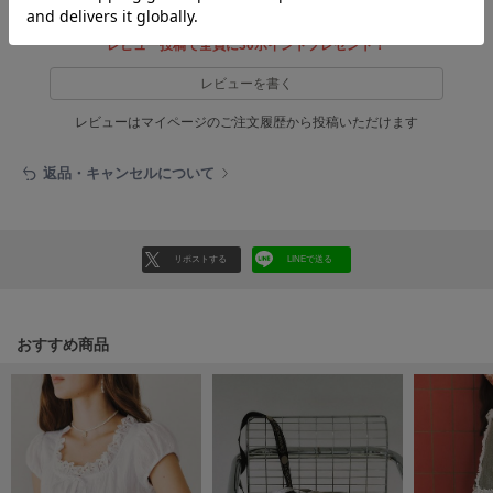
HUNTER
ハンター
レビュー投稿で全員に30ポイントプレゼント！
HOKA ONEONE
レビューを書く
ホカ オネオネ
レビューはマイページのご注文履歴から投稿いただけます
KEEN
返品・キャンセルについて
キーン
リポストする
LINEで送る
LAATO
ラート
le
おすすめ商品
ル
le coq sportif
ルコックスポルティフ
LeSportsac
レスポートサック