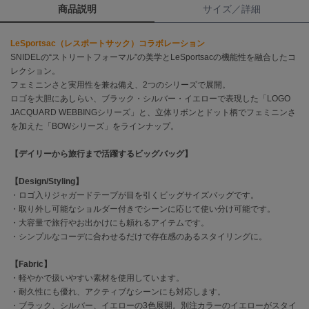
商品説明
サイズ／詳細
célon
セロン
LeSportsac（レスポートサック）コラボレーション
SNIDELの“ストリートフォーマル”の美学とLeSportsacの機能性を融合したコ
Clarks Premium
レクション。
クラークス
フェミニンさと実用性を兼ね備え、2つのシリーズで展開。
ロゴを大胆にあしらい、ブラック・シルバー・イエローで表現した「LOGO
CODE A
JACQUARD WEBBINGシリーズ」と、立体リボンとドット柄でフェミニンさ
コードエー
を加えた「BOWシリーズ」をラインナップ。
COLE HAAN
【デイリーから旅行まで活躍するビッグバッグ】
コール ハーン
【Design/Styling】
CONVERSE
・ロゴ入りジャガードテープが目を引くビッグサイズバッグです。
コンバース
・取り外し可能なショルダー付きでシーンに応じて使い分け可能です。
・大容量で旅行やお出かけにも頼れるアイテムです。
・シンプルなコーデに合わせるだけで存在感のあるスタイリングに。
DANSKIN
ダンスキン
【Fabric】
・軽やかで扱いやすい素材を使用しています。
・耐久性にも優れ、アクティブなシーンにも対応します。
・ブラック、シルバー、イエローの3色展開。別注カラーのイエローがスタイ