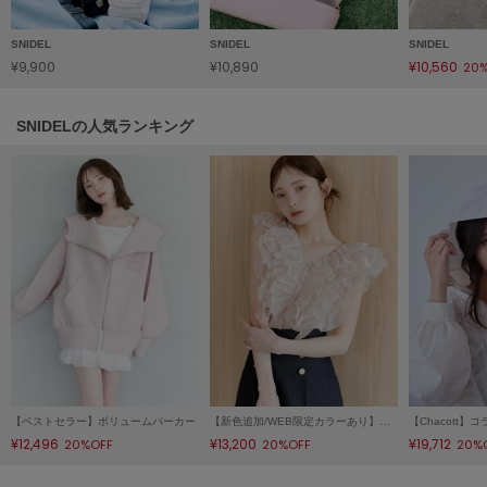
Mila Owen
ミラオーウェン
SNIDEL
SNIDEL
SNIDEL
¥9,900
¥10,890
¥10,560
20
MOIGE
モワージュ
SNIDELの人気ランキング
MUCHA
ミュシャ
NEW Balance
ニューバランス
nezu
ネズ
NIKE
ナイキ
NOWNS
【ベストセラー】ボリュームパーカー
【新色追加/WEB限定カラーあり】ノースリフリルブラウス
ナウンス
¥12,496
¥13,200
¥19,712
20%OFF
20%OFF
20%
null.