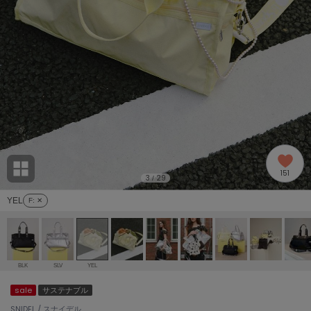
adidas
アディダス
(2005)
adidas by Stella McCartney
アディダス バイ ステラマッカートニー
916)
ALLISON BROWN
アリソンブラウン
07)
amabro
アマブロ
リー (664)
Ame no chi Hare
151
アメノチハレ
3
29
/
ョン雑貨 (865)
YEL
F
: ✕
AMOMMA
アモマ
/ランジェリー (127)
ánuans
ェア (121)
アニュアンス
BLK
SLV
YEL
ànuke
sale
サステナブル
 (124)
アンヌーク
SNIDEL / スナイデル