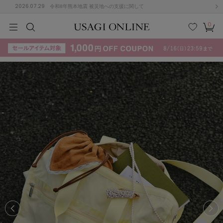
2026.07.29
令和8年熊本地震 被災地への支援に関して
0
MEN
MEN
KIDS
KIDS
BABY
BABY
BEAUTY
BEAUTY
LIFE STYLE
LIFE STYLE
検索
お気
カー
に入
ト
り
(715)
(3074)
B
C
D
E
F
G
I
J
K
L
M
N
ス/ドレス (1179)
P
Q
R
S
T
U
(570)
その
W
X
Y
Z
他
890)
ルームウェア (535)
ACYM
アシーム
(121)