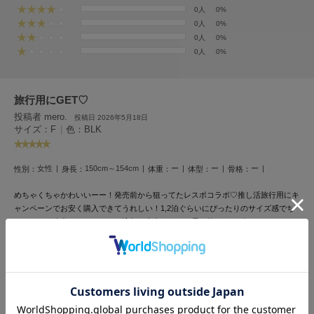
フレイアイディー
0人
0%
0人
0%
FURFUR
0人
0%
ファーファー
0人
0%
gelato pique
旅行用にGET♡
ジェラート ピケ
投稿者 mero.
投稿日 2026年5月18日
サイズ：F
|
色：BLK
GELATO PIQUE CAT&DOG
ジェラート ピケ キャットアンドドッグ
女性
150cm～154cm
ー
ー
ー
性別：
身長：
体重：
体型：
骨格：
gelato pique Sleep
ジェラート ピケ スリープ
めちゃくちゃかわいいーー！発売前から狙ってたレスポコラボ♡推し活旅行用にキ
ャンペーンでお安く購入できてうれしい！1,2泊ぐらいにぴったりのサイズ感でち
GRAMICCI
ょっとした遠出にもぴったり。流行に左右されない長く使えるデザインなので、こ
グラミチ
れから大活躍しそうです。
1人のお客様が参考になったと回答しています
Henon.
参考になった
へノン