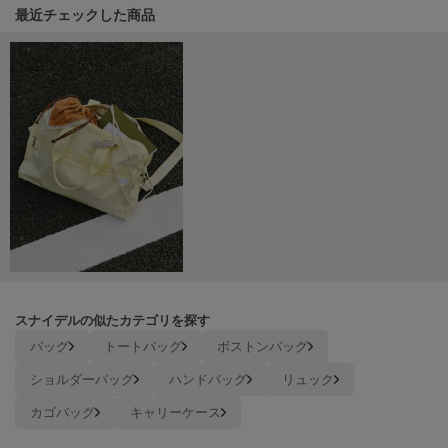
ヌル
関連記事
最近チェックした商品
On
オン
Onitsuka Tiger
オニツカ タイガー
ORGUE
オルグ
ORR
オル
スナイデルの似たカテゴリを探す
バッグ
トートバッグ
ボストンバッグ
PATRICK
パトリック
ショルダーバッグ
ハンドバッグ
リュック
Philly chocolate
カゴバッグ
キャリーケース
フィリーチョコレート