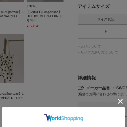
アイテムサイズ
SNIDEL
×LeSportsac】L
【SNIDEL×LeSportsac】
SM SATCHEL
DELUXE MED WEEKNDE
サイズ表記
R MH
¥32,670
F
> 返品について
> サイズの測り方について
詳細情報
メーカー品番 ： SWGB
×LeSportsac】L
(店舗でお問い合わせの際には、
EMERALD TOTE
カテゴリ
バッグ
SNID
素材
本体:ナ