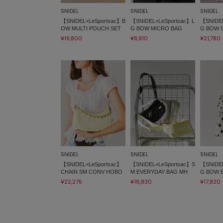
SNIDEL
SNIDEL
SNIDEL
【SNIDEL×LeSportsac】B
【SNIDEL×LeSportsac】L
【SNIDEL
OW MULTI POUCH SET
G BOW MICRO BAG
G BOW 
¥19,800
¥8,910
¥21,780
SNIDEL
SNIDEL
SNIDEL
【SNIDEL×LeSportsac】
【SNIDEL×LeSportsac】S
【SNIDEL
CHAIN SM CONV HOBO
M EVERYDAY BAG MH
G BOW 
¥22,275
¥16,830
¥17,820