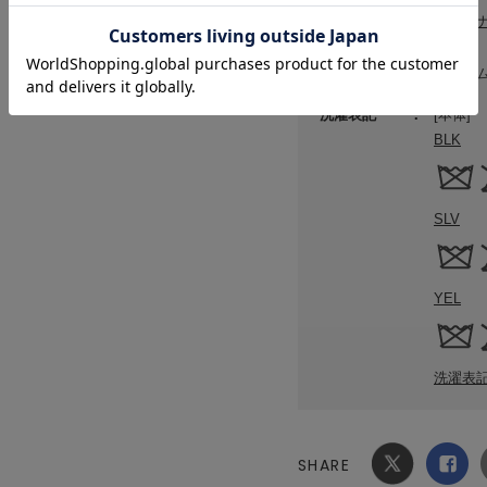
サステ
原産国
ベトナ
洗濯表記
[本体]
BLK
SLV
YEL
洗濯表
SHARE