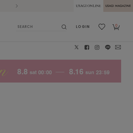
2026.07.28
熊本県熊本地方を震源とする地震の影響によ
USAGI ONLINE
USAGI
0
LOGIN
MAGAZINE
検
お気
カー
索
に入
ト
り
X
facebook
instagram
LINE
mail
YEL
F
: △