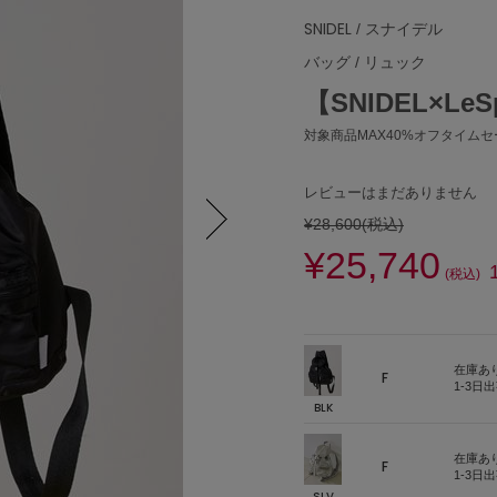
SNIDEL
/ スナイデル
バッグ
/
リュック
【SNIDEL×LeS
対象商品MAX40%オフタイムセー
レビューはまだありません
¥28,600
(税込)
¥25,740
Next
(税込)
在庫あ
F
1-3日
BLK
在庫あ
F
1-3日
SLV