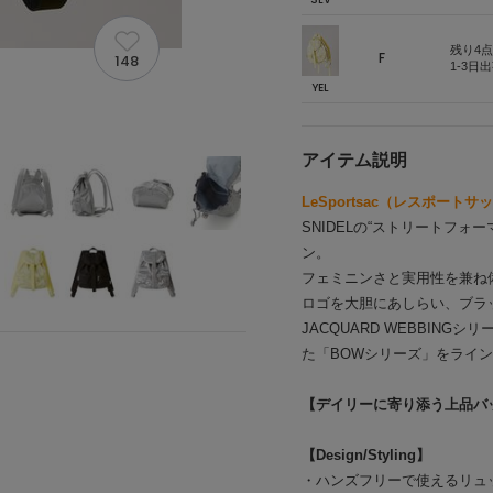
残り4点
F
148
1-3日
YEL
アイテム説明
LeSportsac（レスポート
SNIDELの“ストリートフォー
ン。
フェミニンさと実用性を兼ね
ロゴを大胆にあしらい、ブラ
JACQUARD WEBBIN
た「BOWシリーズ」をライ
【デイリーに寄り添う上品バ
【Design/Styling】
・ハンズフリーで使えるリュ