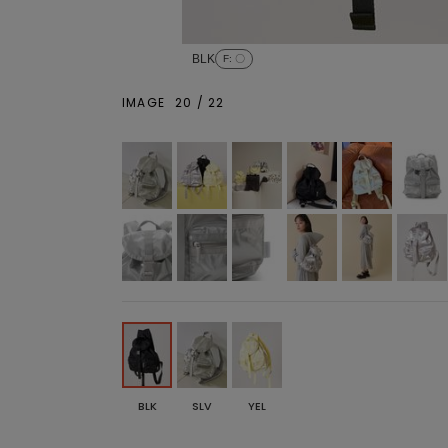
BLK
F
: 〇
IMAGE
20
/
22
BLK
SLV
YEL