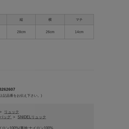
縦
横
マチ
28cm
26cm
14cm
262607
上記品番をお伝え下さい。)
>
リュック
ELバッグ
>
SNIDELリュック
イロン100%/裏地:ナイロン100%