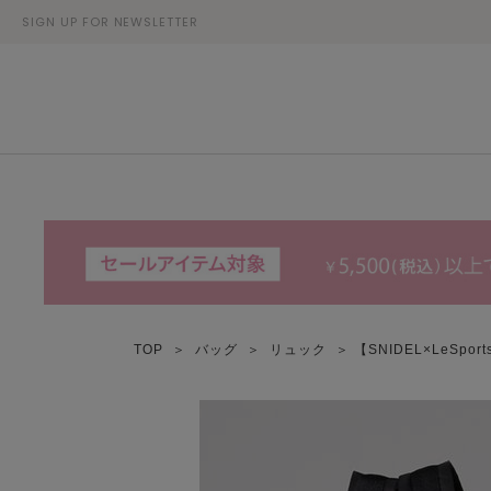
SIGN UP FOR NEWSLETTER
TOP
＞
バッグ
＞
リュック
＞ 【SNIDEL×LeSport