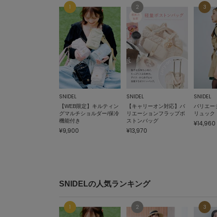
SNIDEL
SNIDEL
SNIDEL
【WEB限定】キルティン
【キャリーオン対応】バ
バリエー
グマルチショルダー/保冷
リエーションフラップボ
リュック
機能付き
ストンバッグ
¥14,960
¥9,900
¥13,970
SNIDELの人気ランキング