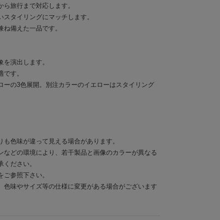
から旅行まで対応します。
いスタイリングにマッチします。
兼ね備えた一品です。
象を演出します。
適です。
ローの3色展開。別注カラーのイエローはスタイリング
りも色味が違って見える場合があります。
ンなどの環境により、若干製品と画像のカラーが異なる
承ください。
をご参照下さい。
、色味やサイズ等の仕様に変更がある場合がございます