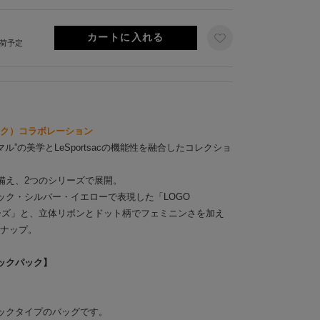
出荷予定
サック）コラボレーション
マル”の美学とLeSportsacの機能性を融合したコレクショ
備え、2つのシリーズで展開。
ック・シルバー・イエローで表現した「LOGO
Gシリーズ」と、立体リボンとドット柄でフェミニンさを加え
ンナップ。
ックパック】
ックタイプのバッグです。