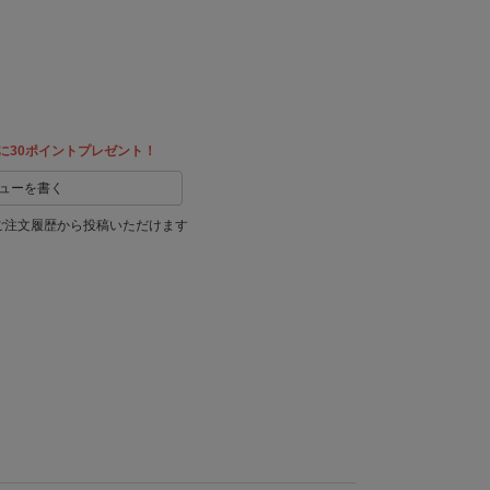
友達に
教える
に30ポイントプレゼント！
ューを書く
ご注文履歴から投稿いただけます