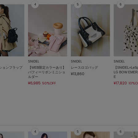
SNIDEL
SNIDEL
SNIDEL
ションフラップ
【WEB限定カラーあり】
レースロゴバッグ
【SNIDEL×LeSp
パフィーリボンミニショ
LG BOW EMER
¥13,860
ルダー
E
¥6,985
¥17,820
50%OFF
10%O