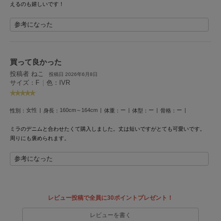
えるのも嬉しいです！
Mila Owen
ミラオーウェン
参考になった
MOIGE
モワージュ
買って良かった
MUCHA
ミュシャ
投稿者 ねこ
投稿日 2026年6月8日
サイズ：F
|
色：IVR
NEW Balance
女性
160cm～164cm
ー
ー
ー
性別：
身長：
体重：
体型：
骨格：
ニューバランス
ミラのデニムと合わせたくて購入しました。
丈は短いですがとても可愛いです。
nezu
周りにも褒められます。
ネズ
参考になった
NIKE
ナイキ
NOWNS
ナウンス
レビュー投稿で全員に30ポイントプレゼント！
レビューを書く
null.