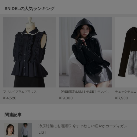
SNIDELの人気ランキング
Sneakers by emmi
スニーカーズ バイ エミ
Snow Peak
スノーピーク
SNIDEL
スナイデル
SNIDEL HOME
スナイデル ホーム
SOFER
ソフェル
フリルペプラムブラウス
【WEB限定/LUMISHADE】サンバイザー付きUVカットパーカー
チェックチュニ
¥14,520
¥19,800
¥17,930
SOMEWHERE BUTTER.
サムウェアバター
関連記事
SORIN
ソリン
冷房対策にも活躍♡ 今すぐ欲しい軽やかカーディガン
LIST
Stylevoice for xxx
スタイルヴォイスフォー