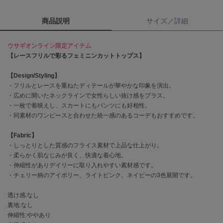
商品説明
サイズ／詳細
célon
セロン
ウサギオンライン限定アイテム
Clarks Premium
【レースフリルで彩るフェミニンカットトップス】
クラークス
【Design/Styling】
CODE A
コードエー
・フリルとレースを重ねたディテールが華やかな印象を演出。
・広めに開いたネックラインで女性らしい抜け感をプラス。
・一枚で着映えし、スカートにもパンツにも好相性。
COLE HAAN
コール ハーン
・同素材のワンピースと合わせた統一感のあるコーデもおすすめです。
CONVERSE
【Fabric】
コンバース
・しっとりとした質感のフライス素材で上品な仕上がり。
・柔らかく肌なじみが良く、快適な着心地。
・伸縮性がありデイリーに取り入れやすい素材感です。
・チェリー柄のアイボリー、ライトピンク、ネイビーの3色展開です。
DANSKIN
ダンスキン
透け感:なし
裏地:なし
伸縮性:ややあり