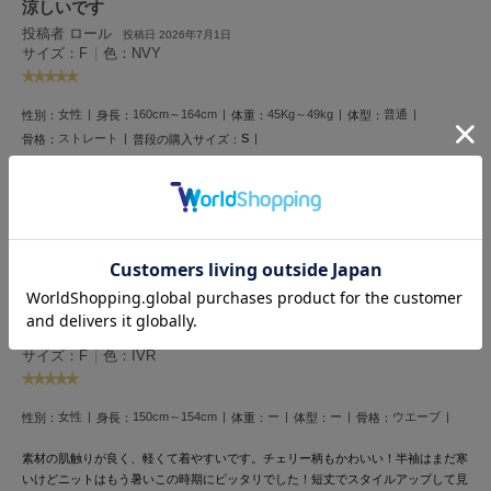
涼しいです
LILY BROWN
投稿者 ロール
投稿日 2026年7月1日
リリーブラウン
サイズ：F
|
色：NVY
LILY BROWN Lingerie
リリーブラウンランジェリー
女性
160cm～164cm
45Kg～49kg
普通
性別：
身長：
体重：
体型：
ストレート
S
骨格：
普段の購入サイズ：
LITTLE UNION TOKYO
リトルユニオン トウキョウ
タンクトップに羽織り、ジーパンやショーパンに合わせています
参考になった
made of Organics
メイドオブオーガニクス
楽な素材で着やすい
MICHU COQUETTE
ミチュ コケット
投稿者 りぼん
投稿日 2026年6月8日
サイズ：F
|
色：IVR
MIESROHE
ミースロエ
女性
150cm～154cm
ー
ー
ウエーブ
性別：
身長：
体重：
体型：
骨格：
miies miim
ミーエスミーム
素材の肌触りが良く、軽くて着やすいです。チェリー柄もかわいい！半袖はまだ寒
いけどニットはもう暑いこの時期にピッタリでした！短丈でスタイルアップして見