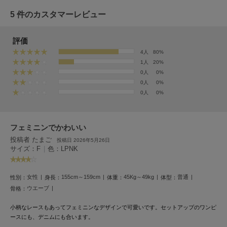
フレイアイディー
5 件のカスタマーレビュー
FURFUR
ファーファー
評価
4人
80%
1人
20%
gelato pique
0人
0%
ジェラート ピケ
0人
0%
0人
0%
GELATO PIQUE CAT&DOG
ジェラート ピケ キャットアンドドッグ
フェミニンでかわいい
gelato pique Sleep
ジェラート ピケ スリープ
投稿者 たまご
投稿日 2026年5月26日
サイズ：F
|
色：LPNK
GRAMICCI
グラミチ
女性
155cm～159cm
45Kg～49kg
普通
性別：
身長：
体重：
体型：
ウエーブ
骨格：
Henon.
小柄なレースもあってフェミニンなデザインで可愛いです。セットアップのワンピ
へノン
ースにも、デニムにも合います。