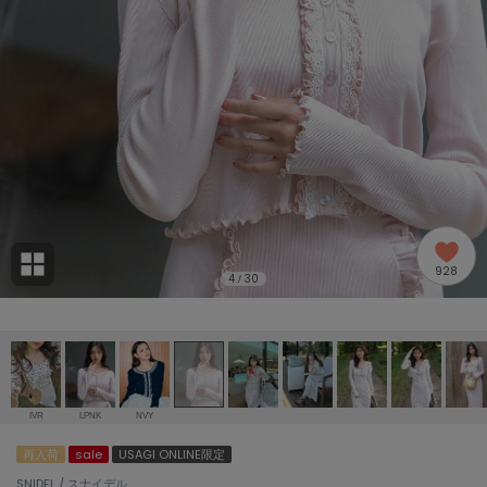
adidas
アディダス
(1996)
adidas by Stella McCartney
アディダス バイ ステラマッカートニー
893)
ALLISON BROWN
アリソンブラウン
98)
amabro
アマブロ
リー (663)
Ame no chi Hare
928
アメノチハレ
4
30
/
ョン雑貨 (858)
AMOMMA
アモマ
/ランジェリー (127)
ánuans
ェア (119)
アニュアンス
IVR
LPNK
NVY
ànuke
再入荷
sale
USAGI ONLINE限定
 (124)
アンヌーク
SNIDEL / スナイデル