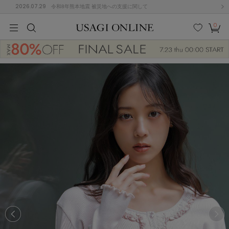
2026.07.29
令和8年熊本地震 被災地への支援に関して
0
MEN
MEN
KIDS
KIDS
BABY
BABY
BEAUTY
BEAUTY
LIFE STYLE
LIFE STYLE
検索
お気
カー
に入
ト
り
(684)
(2928)
B
C
D
E
F
G
I
J
K
L
M
N
ス/ドレス (1145)
P
Q
R
S
T
U
(546)
その
W
X
Y
Z
他
850)
ルームウェア (535)
ACYM
アシーム
(121)