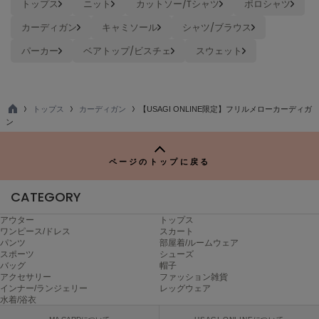
トップス
ニット
カットソー/Tシャツ
ポロシャツ
TODAYFUL
カーディガン
キャミソール
シャツ/ブラウス
トゥデイフル
パーカー
ベアトップ/ビスチェ
スウェット
TSURU by Mariko Oikawa
ツルバイマリコオイカワ
トップス
カーディガン
【USAGI ONLINE限定】フリルメローカーディガ
TO
ン
UGG
P
アグ
ページのトップに戻る
UNDERSON UNDERSON
アンダーソン アンダーソン
CATEGORY
un/neu
アンノイ
アウター
トップス
ワンピース/ドレス
スカート
パンツ
部屋着/ルームウェア
URBAN RESEARCH ROSSO
スポーツ
シューズ
アーバンリサーチ ロッソ
バッグ
帽子
アクセサリー
ファッション雑貨
USAGI Books
インナー/ランジェリー
レッグウェア
ウサギブックス
水着/浴衣