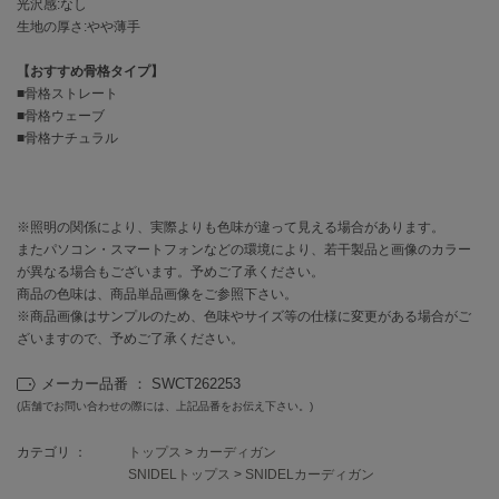
EIMY ISTOIRE
光沢感:なし
エイミー イストワール
生地の厚さ:やや薄手
emmi
【おすすめ骨格タイプ】
エミ
■骨格ストレート
■骨格ウェーブ
emmi atelier
■骨格ナチュラル
エミ アトリエ
emmi yoga
エミヨガ
※照明の関係により、実際よりも色味が違って見える場合があります。
またパソコン・スマートフォンなどの環境により、若干製品と画像のカラー
ETRÉ TOKYO
が異なる場合もございます。予めご了承ください。
エトレトウキョウ
商品の色味は、商品単品画像をご参照下さい。
※商品画像はサンプルのため、色味やサイズ等の仕様に変更がある場合がご
ey
アイ
ざいますので、予めご了承ください。
メーカー品番 ： SWCT262253
(店舗でお問い合わせの際には、上記品番をお伝え下さい。)
FILA
フィラ
カテゴリ ：
トップス
>
カーディガン
SNIDELトップス
>
SNIDELカーディガン
FRAY I.D