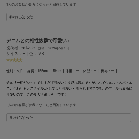
HUNTER
3人のお客様が参考になったと回答しています
ハンター
参考になった
HOKA ONEONE
ホカ オネオネ
デニムとの相性抜群で可愛い♪
投稿者 em14skr
KEEN
投稿日 2026年5月20日
キーン
サイズ：F
|
色：IVR
女性
155cm～159cm
ー
ー
ー
性別：
身長：
体重：
体型：
骨格：
LAATO
ラート
チェリー柄がシックで甘すぎず可愛い！丈感は短めですが、ハイウェストのボトム
スと合わせるとスタイルUPしてより可愛いく着られます(^^)襟元のフリルも最高に
le
可愛いので、この夏大活躍しそうです！
ル
1人のお客様が参考になったと回答しています
le coq sportif
ルコックスポルティフ
参考になった
LeSportsac
レスポートサック