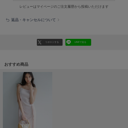
ヌル
レビューはマイページのご注文履歴から投稿いただけます
返品・キャンセルについて
On
オン
Onitsuka Tiger
リポストする
LINEで送る
オニツカ タイガー
ORGUE
オルグ
おすすめ商品
ORR
オル
PATRICK
パトリック
Philly chocolate
フィリーチョコレート