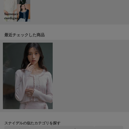
SUICOKE
スイコック
SUPERGA
スペルガ
最近チェックした商品
swanë
スワネ
TAW&TOE
トーアンドトー
TEVA
テバ
The Barnnet
ザバーネット
THE NORTH FACE
スナイデルの似たカテゴリを探す
ザ・ノース・フェイス