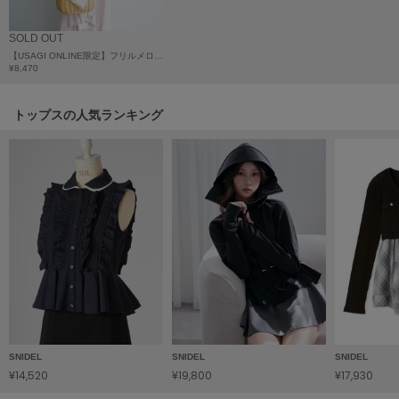
poláura
ポローラ
SOLD OUT
【USAGI ONLINE限定】フリルメローキャミワンピース
PUMA
¥8,470
プーマ
トップスの人気ランキング
Reebok
リーボック
SALOMON
サロモン
sanrio house
サンリオハウス
SESAME STREET MARKET
セサミストリートマーケット
SNIDEL
SNIDEL
SNIDEL
¥14,520
¥19,800
¥17,930
SHAKA
シャカ