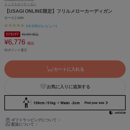
トップス
カーディガン
ASICS
アシックス
【USAGI ONLINE限定】フリルメローカーディガン
セール│sale
4.8 (5件のレビュー)
Ballelite
30%
OFF
¥9,680
税込
バレリット
¥6,776
税込
BANDOLIER
61ポイント還元
バンドリヤー
Barbour
カートに入れる
バブアー
Beyond Closet
お気に入りに追加する
ビヨンドクローゼット
159cm / 51kg
Waist -2cm
Find your size
Calvin Klein
カルバン・クライン
ギフトラッピングについて
配送について
CELFORD
セルフォード