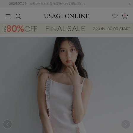
2026.07.29
令和8年熊本地震 被災地への支援に関して
0
MEN
MEN
KIDS
KIDS
BABY
BABY
BEAUTY
BEAUTY
LIFE STYLE
LIFE STYLE
検索
お気
カー
に入
ト
り
(684)
(2928)
B
C
D
E
F
G
I
J
K
L
M
N
ス/ドレス (1145)
P
Q
R
S
T
U
(546)
その
W
X
Y
Z
他
850)
ルームウェア (535)
ACYM
アシーム
(121)