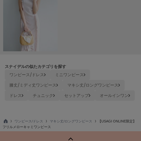
Sneakers by emmi
スニーカーズ バイ エミ
Snow Peak
スノーピーク
SNIDEL
スナイデル
SNIDEL HOME
スナイデルの似たカテゴリを探す
スナイデル ホーム
ワンピース/ドレス
ミニワンピース
SOFER
膝丈/ミディ丈ワンピース
マキシ丈/ロングワンピース
ソフェル
ドレス
チュニック
セットアップ
オールインワン
SOMEWHERE BUTTER.
サムウェアバター
SORIN
ワンピース/ドレス
マキシ丈/ロングワンピース
【USAGI ONLINE限定】
ソリン
TO
フリルメローキャミワンピース
P
Stylevoice for xxx
スタイルヴォイスフォー