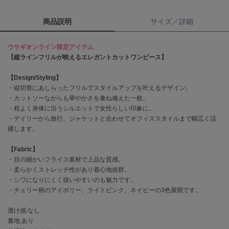
商品説明
サイズ／詳細
célon
セロン
ウサギオンライン限定アイテム
Clarks Premium
【縦ラインフリルが映えるエレガントカットワンピース】
クラークス
【Design/Styling】
CODE A
コードエー
・縦切替にあしらったフリルでスタイルアップを叶えるデザイン。
・カットソーながらも華やかさを兼ね備えた一枚。
・程よく身体に沿うシルエットで女性らしい印象に。
COLE HAAN
コール ハーン
・デイリーから旅行、ジャケットと合わせてオフィススタイルまで幅広く活
躍します。
CONVERSE
コンバース
【Fabric】
・目の細かいフライス素材で上品な質感。
・柔らかくストレッチ性があり着心地抜群。
・シワになりにくく扱いやすいのも魅力です。
DANSKIN
・チェリー柄のアイボリー、ライトピンク、ネイビーの3色展開です。
ダンスキン
透け感:なし
裏地:あり