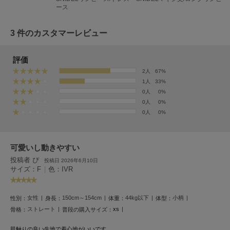
フレイアイディー
ース
FURFUR
ファーファー
3 件のカスタマーレビュー
評価
gelato pique
2人
67%
ジェラート ピケ
1人
33%
0人
0%
GELATO PIQUE CAT&DOG
0人
0%
ジェラート ピケ キャットアンドドッグ
0人
0%
gelato pique Sleep
ジェラート ピケ スリープ
可愛いし動きやすい
GRAMICCI
投稿者 ぴ
投稿日 2026年6月10日
グラミチ
サイズ：F
|
色：IVR
女性
150cm～154cm
44kg以下
小柄
性別：
身長：
体重：
体型：
Henon.
ストレート
xs
骨格：
普段の購入サイズ：
へノン
肌触りの良い生地で着心地がいいです