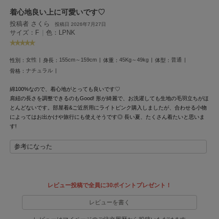
着心地良い上に可愛いです♡
LILY BROWN
リリーブラウン
投稿者 さくら
投稿日 2026年7月27日
サイズ：F
|
色：LPNK
LILY BROWN Lingerie
リリーブラウンランジェリー
女性
155cm～159cm
45Kg～49kg
普通
性別：
身長：
体重：
体型：
LITTLE UNION TOKYO
ナチュラル
骨格：
リトルユニオン トウキョウ
綿100%なので、着心地がとっても良いです♡
肩紐の長さを調整できるのもGood! 形が綺麗で、お洗濯しても生地の毛羽立ちがほ
とんどないです。部屋着&ご近所用にライトピンク購入しましたが、合わせる小物
made of Organics
によってはお出かけや旅行にも使えそうです◎ 長い夏、たくさん着たいと思いま
メイドオブオーガニクス
す!
MICHU COQUETTE
参考になった
ミチュ コケット
MIESROHE
ミースロエ
レビュー投稿で全員に30ポイントプレゼント！
miies miim
レビューを書く
ミーエスミーム