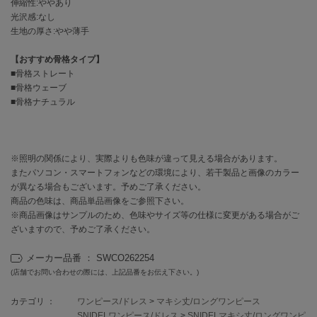
EIMY ISTOIRE
伸縮性:ややあり
エイミー イストワール
光沢感:なし
生地の厚さ:やや薄手
emmi
エミ
【おすすめ骨格タイプ】
■骨格ストレート
emmi atelier
■骨格ウェーブ
エミ アトリエ
■骨格ナチュラル
emmi yoga
エミヨガ
※照明の関係により、実際よりも色味が違って見える場合があります。
ETRÉ TOKYO
またパソコン・スマートフォンなどの環境により、若干製品と画像のカラー
エトレトウキョウ
が異なる場合もございます。予めご了承ください。
商品の色味は、商品単品画像をご参照下さい。
ey
アイ
※商品画像はサンプルのため、色味やサイズ等の仕様に変更がある場合がご
ざいますので、予めご了承ください。
メーカー品番 ： SWCO262254
FILA
(店舗でお問い合わせの際には、上記品番をお伝え下さい。)
フィラ
カテゴリ ：
ワンピース/ドレス
>
マキシ丈/ロングワンピース
FRAY I.D
SNIDELワンピース/ドレス
>
SNIDELマキシ丈/ロングワンピ