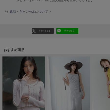
レビューはマイページのご注文履歴から投稿いただけます
Mila Owen
ミラオーウェン
返品・キャンセルについて
MOIGE
モワージュ
MUCHA
リポストする
LINEで送る
ミュシャ
おすすめ商品
NEW Balance
ニューバランス
nezu
ネズ
NIKE
ナイキ
NOWNS
ナウンス
null.