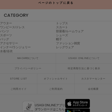
ページのトップに戻る
SUICOKE
CATEGORY
スイコック
アウター
トップス
SUPERGA
ワンピース/ドレス
スカート
スペルガ
パンツ
部屋着/ルームウェア
スポーツ
シューズ
swanë
バッグ
帽子
スワネ
アクセサリー
ファッション雑貨
インナー/ランジェリー
レッグウェア
水着/浴衣
MA CARDについて
USAGI ONLINEについて
TAW&TOE
トーアンドトー
プライバシーポリシー
特定商取引法に基づく表示
TEVA
STORE LIST
オフィシャルサイト
カスタマーセンター
テバ
ご利用ガイド
ご利用規約
会社概要
The Barnnet
ザバーネット
THE NORTH FACE
USAGI ONLINEアプリ
ザ・ノース・フェイス
ダウンロードはこちら