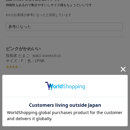
HUNTER
伸縮性もあるので動きやすいしサイズ感もちょうどいいです
ハンター
4人のお客様が参考になったと回答しています
HOKA ONEONE
ホカ オネオネ
参考になった
KEEN
ピンクがかわいい
キーン
投稿者 たまご
投稿日 2026年6月1日
サイズ：F
|
色：LPNK
LAATO
ラート
女性
155cm～159cm
ー
ー
ー
性別：
身長：
体重：
体型：
骨格：
le
肩紐をアジャストできるのが良いです。裏地もしっかりあるのに軽く着られるので
ル
夏に活躍しそうです。
3人のお客様が参考になったと回答しています
le coq sportif
ルコックスポルティフ
参考になった
LeSportsac
レスポートサック