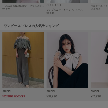
ヌル
SOLD OUT
【USAGI ONLINE限定】フリルメローカーディガン
ホルターネック
¥6,776
¥14,300
シンプルニットキャミワンピース
¥9,240
On
オン
ワンピース/ドレスの人気ランキング
Onitsuka Tiger
オニツカ タイガー
ORGUE
オルグ
ORR
オル
PATRICK
パトリック
SNIDEL
SNIDEL
SNIDEL
¥12,980
¥18,920
¥17,930
50%OFF
Philly chocolate
フィリーチョコレート