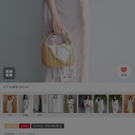
adidas
アディダス
(1996)
adidas by Stella McCartney
アディダス バイ ステラマッカートニー
893)
ALLISON BROWN
アリソンブラウン
98)
amabro
アマブロ
リー (663)
Ame no chi Hare
1154
アメノチハレ
4
35
/
ョン雑貨 (858)
モデル身長:167cm
AMOMMA
アモマ
/ランジェリー (127)
ánuans
ェア (119)
アニュアンス
IVR
LPNK
NVY
ànuke
再入荷
sale
USAGI ONLINE限定
 (124)
アンヌーク
SNIDEL / スナイデル