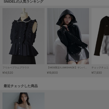
SNIDELの人気ランキング
poláura
ポローラ
PUMA
プーマ
Reebok
リーボック
SALOMON
サロモン
フリルペプラムブラウス
【WEB限定/LUMISHADE】サンバイザー付きUVカットパーカー
チェックチュニ
¥14,520
¥19,800
¥17,930
sanrio house
サンリオハウス
関連記事
最近チェックした商品
SESAME STREET MARKET
セサミストリートマーケット
SHAKA
シャカ