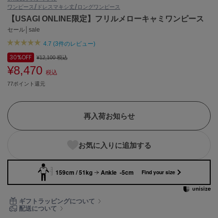
ワンピース/ドレス
マキシ丈/ロングワンピース
ASICS
アシックス
【USAGI ONLINE限定】フリルメローキャミワンピース
セール│sale
4.7 (3件のレビュー)
Ballelite
30%
OFF
¥12,100
税込
バレリット
¥8,470
税込
BANDOLIER
77ポイント還元
バンドリヤー
Barbour
再入荷お知らせ
バブアー
Beyond Closet
お気に入りに追加する
ビヨンドクローゼット
159cm / 51kg
Ankle -5cm
Find your size
Calvin Klein
カルバン・クライン
ギフトラッピングについて
配送について
CELFORD
セルフォード