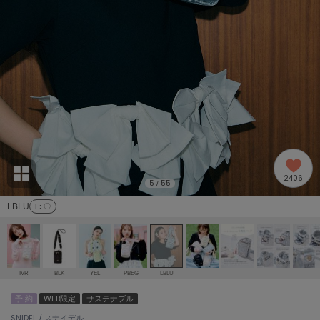
adidas
アディダス
(1991)
adidas by Stella McCartney
アディダス バイ ステラマッカートニー
885)
ALLISON BROWN
アリソンブラウン
06)
amabro
アマブロ
リー (633)
Ame no chi Hare
2406
アメノチハレ
5
55
/
ョン雑貨 (856)
LBLU
F
: 〇
AMOMMA
アモマ
/ランジェリー (127)
ánuans
ェア (121)
アニュアンス
IVR
BLK
YEL
PBEG
LBLU
ànuke
予 約
WEB限定
サステナブル
 (124)
アンヌーク
SNIDEL / スナイデル