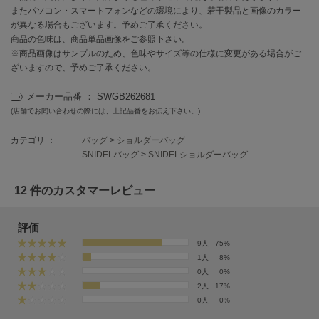
EIMY ISTOIRE
またパソコン・スマートフォンなどの環境により、若干製品と画像のカラー
エイミー イストワール
が異なる場合もございます。予めご了承ください。
商品の色味は、商品単品画像をご参照下さい。
emmi
エミ
※商品画像はサンプルのため、色味やサイズ等の仕様に変更がある場合がご
ざいますので、予めご了承ください。
emmi atelier
エミ アトリエ
メーカー品番 ： SWGB262681
(店舗でお問い合わせの際には、上記品番をお伝え下さい。)
emmi yoga
エミヨガ
カテゴリ ：
バッグ
>
ショルダーバッグ
SNIDELバッグ
>
SNIDELショルダーバッグ
ETRÉ TOKYO
エトレトウキョウ
12 件のカスタマーレビュー
ey
アイ
評価
9人
75%
1人
8%
FILA
0人
0%
フィラ
2人
17%
0人
0%
FRAY I.D