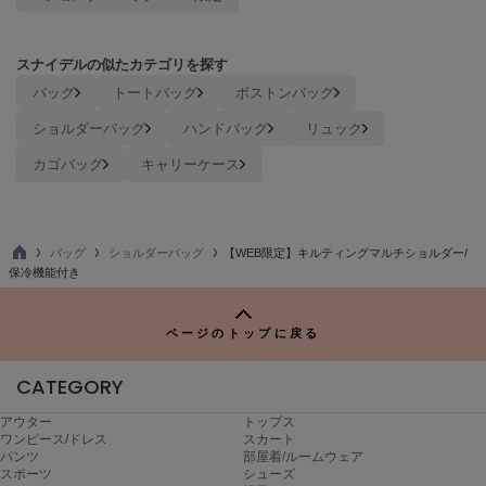
TODAYFUL
トゥデイフル
スナイデルの似たカテゴリを探す
バッグ
トートバッグ
ボストンバッグ
TSURU by Mariko Oikawa
ツルバイマリコオイカワ
ショルダーバッグ
ハンドバッグ
リュック
カゴバッグ
キャリーケース
UGG
アグ
UNDERSON UNDERSON
バッグ
ショルダーバッグ
【WEB限定】キルティングマルチショルダー/
アンダーソン アンダーソン
TO
保冷機能付き
P
un/neu
アンノイ
ページのトップに戻る
URBAN RESEARCH ROSSO
CATEGORY
アーバンリサーチ ロッソ
アウター
トップス
USAGI Books
ワンピース/ドレス
スカート
ウサギブックス
パンツ
部屋着/ルームウェア
スポーツ
シューズ