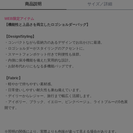
商品説明
サイズ／詳細
célon
セロン
WEB限定アイテム
【機能性と上品さを両立したロゴショルダーバッグ】
Clarks Premium
クラークス
【Design/Styling】
・コンパクトながら収納力のあるデザインでお出かけに最適。
CODE A
・ロゴショルダーがスタイリングのアクセントに。
コードエー
・スマートフォンポケット付きで利便性も抜群。
・内側に保冷機能を備えた実用的な設計。
COLE HAAN
・お財布代わりにもなる多機能バッグです。
コール ハーン
【Fabric】
CONVERSE
・軽やかで持ちやすい素材感。
コンバース
・日常使いしやすい耐久性も兼ね備えています。
・デイリーからレジャー、旅行まで幅広く活躍します。
・アイボリー、ブラック、イエロー、ピンクベージュ、ライトブルーの5色展
DANSKIN
開です。
ダンスキン
※照明の関係により、実際よりも色味が違って見える場合があります。