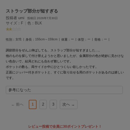
Mila Owen
ミラオーウェン
ストラップ部分が短すぎる
投稿者 umi
投稿日 2026年7月30日
MOIGE
サイズ：F
|
色：BLK
モワージュ
MUCHA
女性
155cm～159cm
ー
ー
ー
性別：
身長：
体重：
体型：
骨格：
ミュシャ
調節部分をぜんぶ伸ばしても、ストラップ部分が短すぎました…。
他のものを探して付け替えようかと思いましたが、金属部分の色が絶妙に見かけな
い色合いで、結局どれにも合わず難しいです。
NEW Balance
ニューバランス
ポケットの数も、両サイドか中にひとつくらい欲しかったです。
正面にジッパー付きポケットと、すぐに取り出せる用のポケットがあるのは嬉しい
です。
nezu
ネズ
参考になった
NIKE
ナイキ
← 前へ
1
2
3
次へ →
NOWNS
ナウンス
レビュー投稿で全員に30ポイントプレゼント！
null.