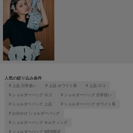
SUICOKE
スイコック
SUPERGA
スペルガ
swanë
スワネ
TAW&TOE
トーアンドトー
人気の絞り込み条件
# 上品 日常使い
# 上品 ホワイト系
# 上品 ロゴ
TEVA
テバ
# ショルダーバッグ ロゴ
# ショルダーバッグ 日常使い
# ショルダーバッグ 上品
# ショルダーバッグ ホワイト系
The Barnnet
ザバーネット
# お出かけ ショルダーバッグ
# ショルダーバッグ キルティング
THE NORTH FACE
ザ・ノース・フェイス
# ショルダーバッグ WEB限定