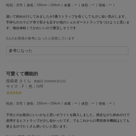
HUNTER
女性
155cm～159cm
ー
ー
ー
性別：
身長：
体重：
体型：
骨格：
ハンター
届いて斜めがけしてみましたが1番ストラップを長くしても少し短い気がします。
HOKA ONEONE
手持ちのカラビナ等で長さを足すか他のショルダーストラップをつけようと思いま
ホカ オネオネ
す。物自体軽くてかわいいので重宝しそうです
5人のお客様が参考になったと回答しています
KEEN
参考になった
キーン
可愛くて機能的
LAATO
ラート
投稿者 さくら
投稿日 2026年6月12日
サイズ：F
|
色：IVR
le
ル
女性
155cm～159cm
ー
ー
ー
性別：
身長：
体重：
体型：
骨格：
le coq sportif
ルコックスポルティフ
子供とのお散歩にいいかなと思いホワイトを購入しました。残念ながら斜めがけで
使用するとストラップが少し短かったです。でもこれからの季節保冷機能はとても
使えるのでたくさん使いたいと思います。
LeSportsac
レスポートサック