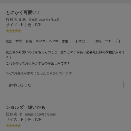
フレイアイディー
とにかく可愛い！
FURFUR
ファーファー
投稿者 まあ
投稿日 2026年5月18日
サイズ：F
|
色：IVR
gelato pique
女性
155cm～159cm
ー
ー
ウエーブ
性別：
身長：
体重：
体型：
骨格：
ジェラート ピケ
見た目が可愛いのはもちろんのこと、意外とマチがあり必要最低限の荷物は入りそ
GELATO PIQUE CAT&DOG
う！
ジェラート ピケ キャットアンドドッグ
これを持ってお出かけするのが楽しみです！
gelato pique Sleep
9人のお客様が参考になったと回答しています
ジェラート ピケ スリープ
参考になった
GRAMICCI
グラミチ
ショルダー短いかも
投稿者 ゆ
投稿日 2026年6月10日
Henon.
サイズ：F
|
色：IVR
へノン