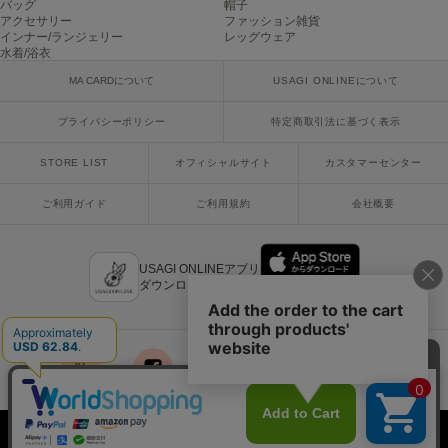
バッグ
帽子
USAGI Gallery
アクセサリー
ファッション雑貨
ウサギギャラリー
インナー/ランジェリー
レッグウェア
水着/浴衣
USAGI Gift
MA CARDについて
USAGI ONLINEについて
ウサギギフト
プライバシーポリシー
特定商取引法に基づく表示
USAGI Item
ウサギアイテム
STORE LIST
オフィシャルサイト
カスタマーセンター
USAGI Vintage
ウサギヴィンテージ
ご利用ガイド
ご利用規約
会社概要
USAGI ONLINEアプリ
VEJA
ダウンロードはこちら
ヴェジャ
x
facebook
instagram
LINE
mail
Copyright © 2018 Usagi Online Co.,Ltd. All Rights Reserved.