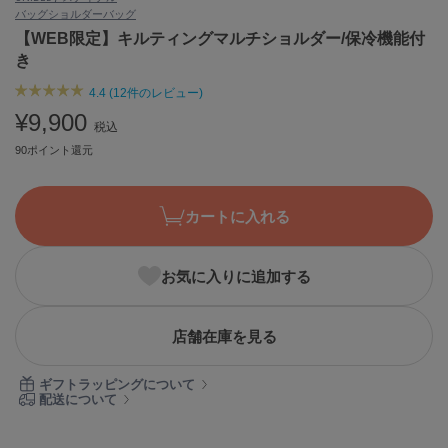
バッグ
ショルダーバッグ
ASICS
アシックス
【WEB限定】キルティングマルチショルダー/保冷機能付
き
4.4 (12件のレビュー)
Ballelite
¥9,900
バレリット
税込
90ポイント還元
BANDOLIER
バンドリヤー
カートに入れる
Barbour
バブアー
お気に入りに追加する
Beyond Closet
ビヨンドクローゼット
店舗在庫を見る
Calvin Klein
ギフトラッピングについて
カルバン・クライン
配送について
CELFORD
セルフォード