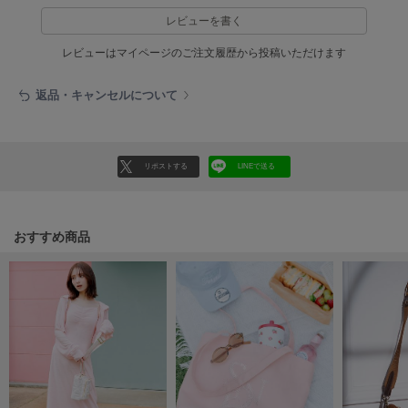
ヌル
レビューを書く
レビューはマイページのご注文履歴から投稿いただけます
On
オン
返品・キャンセルについて
Onitsuka Tiger
オニツカ タイガー
リポストする
LINEで送る
ORGUE
オルグ
ORR
おすすめ商品
オル
PATRICK
パトリック
Philly chocolate
フィリーチョコレート