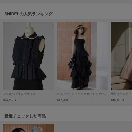
Sneakers by emmi
SNIDELの人気ランキング
スニーカーズ バイ エミ
Snow Peak
スノーピーク
SNIDEL
スナイデル
SNIDEL HOME
スナイデル ホーム
SOFER
ソフェル
SOMEWHERE BUTTER.
フリルペプラムブラウス
ティアードドッキングカットベアワンピース
ボリュームティ
サムウェアバター
¥14,520
¥17,930
¥19,800
SORIN
ソリン
関連記事
最近チェックした商品
Stylevoice for xxx
スタイルヴォイスフォー