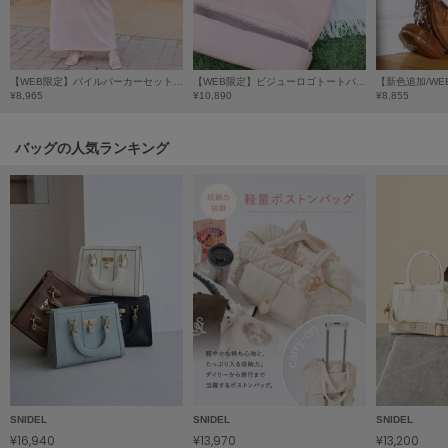
poláura
ポローラ
PUMA
【WEB限定】パイルパーカーセットキャミワンピース
【WEB限定】ビジューロゴトートバッグ/保冷機能付き
プーマ
¥8,965
¥10,890
¥8,855
バッグの人気ランキング
Reebok
リーボック
SALOMON
サロモン
sanrio house
サンリオハウス
SESAME STREET MARKET
セサミストリートマーケット
SNIDEL
SNIDEL
SNIDEL
SHAKA
¥16,940
¥13,970
¥13,200
シャカ