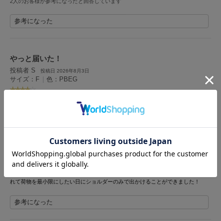
2人のお客様が参考になったと回答しています
LILY BROWN
リリーブラウン
参考になった
LILY BROWN Lingerie
リリーブラウンランジェリー
やっと届いた！
LITTLE UNION TOKYO
投稿者 S
投稿日 2026年8月3日
リトルユニオン トウキョウ
サイズ：F
|
色：PBEG
女性
175cm～179cm
ー
ー
ー
性別：
身長：
体重：
体型：
骨格：
made of Organics
メイドオブオーガニクス
予約でやっと７月下旬に届きました。
ショルダーが短めというレビューをみて身長が175センチあるので心配していまし
MICHU COQUETTE
たが少し短いもののギリギリななめがけできる長さでよかったです！
ミチュ コケット
もう少し長いとうれしいです。
チャックの部分に小さめのお財布と小さめのモバイルバッテリーを入れ、保冷部分
MIESROHE
にペットボトルを入れて、まだ隙間があったのでリップや日焼け止めなども入れら
ミースロエ
れて荷物を最小限にしたい日にショルダーのみで出かけることができました！
miies miim
参考になった
ミーエスミーム