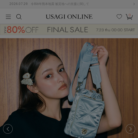
2026.07.29
令和8年熊本地震 被災地への支援に関して
0
MEN
MEN
KIDS
KIDS
BABY
BABY
BEAUTY
BEAUTY
LIFE STYLE
LIFE STYLE
検索
お気
カー
に入
ト
り
(677)
(3033)
B
C
D
E
F
G
I
J
K
L
M
N
ス/ドレス (1168)
P
Q
R
S
T
U
(567)
その
W
X
Y
Z
他
887)
ルームウェア (616)
ACYM
アシーム
(121)