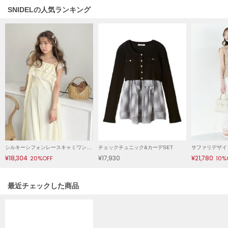
SNIDELの人気ランキング
LILY BROWN
リリーブラウン
LILY BROWN Lingerie
リリーブラウンランジェリー
LITTLE UNION TOKYO
リトルユニオン トウキョウ
made of Organics
メイドオブオーガニクス
MICHU COQUETTE
シルキーシフォンレースキャミワンピース
チェックチュニック&カーデSET
ミチュ コケット
¥18,304
¥17,930
¥21,780
20%OFF
10%
MIESROHE
ミースロエ
関連記事
最近チェックした商品
miies miim
ミーエスミーム