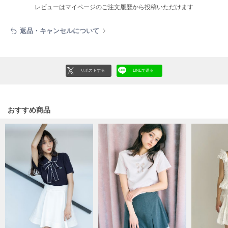
フレイアイディー
レビューはマイページのご注文履歴から投稿いただけます
FURFUR
ファーファー
返品・キャンセルについて
gelato pique
リポストする
LINEで送る
ジェラート ピケ
GELATO PIQUE CAT&DOG
ジェラート ピケ キャットアンドドッグ
おすすめ商品
gelato pique Sleep
ジェラート ピケ スリープ
GRAMICCI
グラミチ
Henon.
へノン