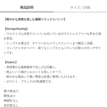
商品説明
サイズ／詳細
célon
セロン
【軽やかな表情を楽しむ楊柳リラックスパンツ】
Clarks Premium
クラークス
【Design/Styling】
・ウエストゴム仕様でインパンも付いているのでストレスフリーな穿き心地
CODE A
を実現。
コードエー
・トップスを選ばず、デイリーからリラックスシーンまで幅広く活躍。
・コンパクトやオーバー、様々なトップスともバランスが取りやすいデザイ
COLE HAAN
ンです。
コール ハーン
【Fabric】
CONVERSE
・表情豊かな楊柳素材で涼しげな印象に。
コンバース
・程よいハリ感がシルエットを美しくキープ。
・軽やかな風合いで暑い季節も快適に着用いただけます。
・ホワイト、ブラックの2色展開です。
DANSKIN
ダンスキン
透け感:あり
裏地:あり
伸縮性:なし
光沢感:なし