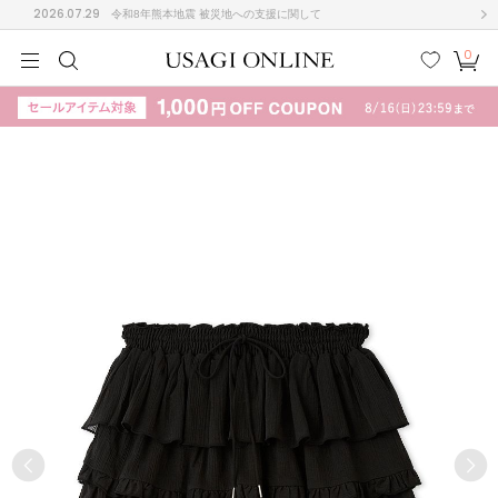
2026.07.29
令和8年熊本地震 被災地への支援に関して
0
MEN
MEN
KIDS
KIDS
BABY
BABY
BEAUTY
BEAUTY
LIFE STYLE
LIFE STYLE
検索
お気
カー
に入
ト
り
(708)
(3024)
B
C
D
E
F
G
I
J
K
L
M
N
ス/ドレス (1160)
P
Q
R
S
T
U
(561)
その
W
X
Y
Z
他
882)
ルームウェア (541)
ACYM
アシーム
(121)