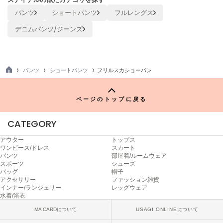
ヌル
パンツ
ショートパンツ
フルレングス
デニムパンツ/ジーンズ
On
オン
パンツ
ショートパンツ
フリルスカショーパン
Onitsuka Tiger
TO
オニツカ タイガー
P
ページのトップに戻る
ORGUE
オルグ
CATEGORY
ORR
オル
アウター
トップス
ワンピース/ドレス
スカート
パンツ
部屋着/ルームウェア
スポーツ
シューズ
バッグ
帽子
PATRICK
アクセサリー
ファッション雑貨
パトリック
インナー/ランジェリー
レッグウェア
水着/浴衣
Philly chocolate
フィリーチョコレート
MA CARDについて
USAGI ONLINEについて