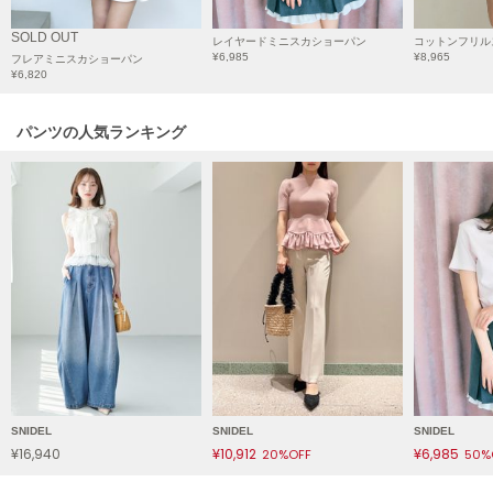
HUNTER
ハンター
SOLD OUT
レイヤードミニスカショーパン
コットンフリル
¥6,985
¥8,965
フレアミニスカショーパン
HOKA ONEONE
¥6,820
ホカ オネオネ
パンツの人気ランキング
KEEN
キーン
LAATO
ラート
le
ル
le coq sportif
ルコックスポルティフ
SNIDEL
SNIDEL
SNIDEL
¥16,940
¥10,912
¥6,985
20%OFF
50%
LeSportsac
レスポートサック