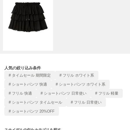
Mila Owen
ミラオーウェン
MOIGE
モワージュ
MUCHA
ミュシャ
NEW Balance
ニューバランス
人気の絞り込み条件
# タイムセール 期間限定
# フリル ホワイト系
nezu
ネズ
# ショートパンツ 快適
# ショートパンツ ホワイト系
# フリル 快適
# ショートパンツ 日常使い
# フリル 軽量
NIKE
ナイキ
# ショートパンツ タイムセール
# フリル 日常使い
# ショートパンツ 20%OFF
NOWNS
ナウンス
null.
スナイデルの似たカテゴリを探す