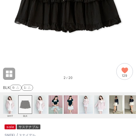
adidas
アディダス
(2008)
adidas by Stella McCartney
アディダス バイ ステラマッカートニー
914)
ALLISON BROWN
アリソンブラウン
03)
amabro
アマブロ
リー (655)
Ame no chi Hare
129
アメノチハレ
2
20
/
ョン雑貨 (848)
BLK
0
: △
1
: △
AMOMMA
アモマ
/ランジェリー (127)
ánuans
ェア (124)
アニュアンス
WHT
BLK
ànuke
sale
サステナブル
 (121)
アンヌーク
SNIDEL / スナイデル