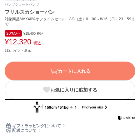
パンツ
ショートパンツ
ASICS
アシックス
フリルスカショーパン
対象商品MAX40%オフタイムセール 8/8（土）0：00～8/16（日）23：59ま
で
20%
OFF
¥15,400
税込
Ballelite
バレリット
¥12,320
税込
112ポイント還元
BANDOLIER
バンドリヤー
カートに入れる
Barbour
バブアー
Beyond Closet
お気に入りに追加する
ビヨンドクローゼット
159cm / 51kg
1
Find your size
Calvin Klein
カルバン・クライン
ギフトラッピングについて
配送について
CELFORD
セルフォード