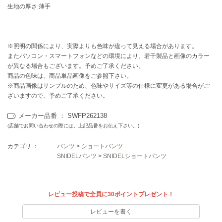
EIMY ISTOIRE
生地の厚さ:薄手
エイミー イストワール
emmi
エミ
※照明の関係により、実際よりも色味が違って見える場合があります。
またパソコン・スマートフォンなどの環境により、若干製品と画像のカラー
emmi atelier
エミ アトリエ
が異なる場合もございます。予めご了承ください。
商品の色味は、商品単品画像をご参照下さい。
※商品画像はサンプルのため、色味やサイズ等の仕様に変更がある場合がご
emmi yoga
エミヨガ
ざいますので、予めご了承ください。
ETRÉ TOKYO
メーカー品番 ： SWFP262138
エトレトウキョウ
(店舗でお問い合わせの際には、上記品番をお伝え下さい。)
ey
カテゴリ ：
パンツ
>
ショートパンツ
アイ
SNIDELパンツ
>
SNIDELショートパンツ
FILA
レビュー投稿で全員に30ポイントプレゼント！
フィラ
レビューを書く
FRAY I.D