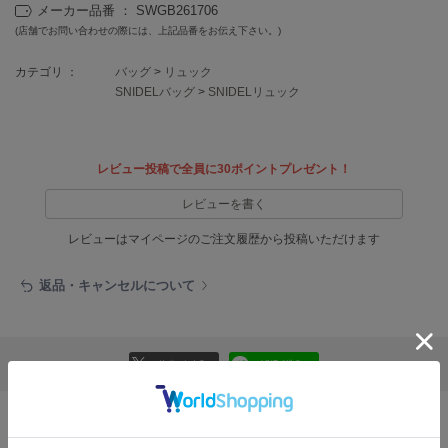
EIMY ISTOIRE
メーカー品番 ： SWGB261706
エイミー イストワール
(店舗でお問い合わせの際には、上記品番をお伝え下さい。)
emmi
カテゴリ ：
バッグ
>
リュック
エミ
SNIDELバッグ
>
SNIDELリュック
emmi atelier
エミ アトリエ
レビュー投稿で全員に30ポイントプレゼント！
emmi yoga
エミヨガ
レビューを書く
ETRÉ TOKYO
レビューはマイページのご注文履歴から投稿いただけます
エトレトウキョウ
返品・キャンセルについて
ey
アイ
リポストする
LINEで送る
FILA
フィラ
FRAY I.D
おすすめ商品