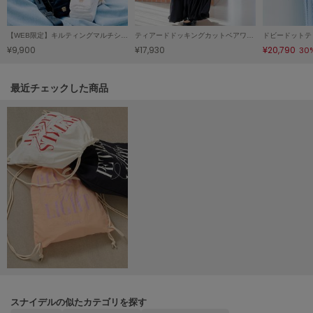
LILY BROWN
リリーブラウン
【WEB限定】キルティングマルチショルダー/保冷機能付き
ティアードドッキングカットベアワンピース
ドビードットテ
¥9,900
¥17,930
¥20,790
30
LILY BROWN Lingerie
リリーブラウンランジェリー
関連記事
最近チェックした商品
LITTLE UNION TOKYO
リトルユニオン トウキョウ
made of Organics
メイドオブオーガニクス
MICHU COQUETTE
ミチュ コケット
MIESROHE
ミースロエ
miies miim
ミーエスミーム
スナイデルの似たカテゴリを探す