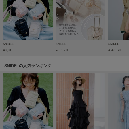
HUNTER
ハンター
HOKA ONEONE
ホカ オネオネ
SNIDEL
SNIDEL
SNIDEL
KEEN
キーン
¥9,900
¥13,970
¥14,960
SNIDELの人気ランキング
LAATO
ラート
le
ル
le coq sportif
ルコックスポルティフ
LeSportsac
レスポートサック