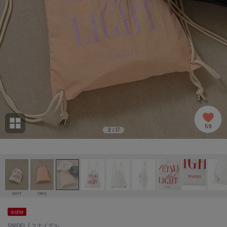
adidas
アディダス
(2005)
adidas by Stella McCartney
アディダス バイ ステラマッカートニー
916)
ALLISON BROWN
アリソンブラウン
07)
amabro
アマブロ
リー (664)
Ame no chi Hare
59
アメノチハレ
3
17
/
ョン雑貨 (865)
AMOMMA
アモマ
/ランジェリー (127)
ánuans
ェア (121)
アニュアンス
WHT
ORG
ànuke
sale
 (124)
アンヌーク
SNIDEL / スナイデル