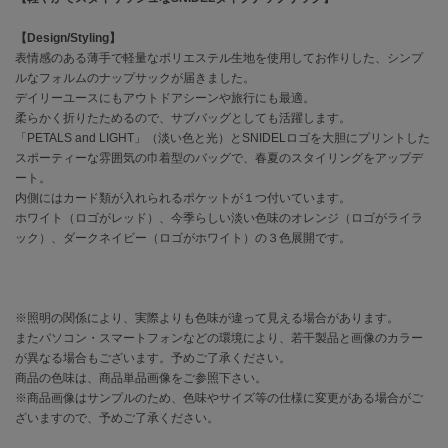
【Design/Styling】
célon
セロン
表情感のある薄手で軽量なポリエステル生地を使用してお作りした、シンプ
ルなフォルムのナップサックが届きました。
デイリーユースにもアウトドアシーンや旅行にも最適。
Clarks Premium
クラークス
柔らかく折りたためるので、サブバッグとしても活躍します。
「PETALS and LIGHT」（淡い色と光）とSNIDELロゴを大胆にプリントした
CODE A
スポーティーな雰囲気の巾着型のバッグで、春夏のスタイリングをアップデ
コードエー
ート。
内側にはカード類が入れられるポケットが１つ付いています。
COLE HAAN
ホワイト（ロゴがレッド）、今季らしい淡い色味のオレンジ（ロゴがライラ
コール ハーン
ック）、ダークネイビー（ロゴがホワイト）の３色展開です。
CONVERSE
コンバース
※照明の関係により、実際よりも色味が違って見える場合があります。
またパソコン・スマートフォンなどの環境により、若干製品と画像のカラー
が異なる場合もございます。予めご了承ください。
DANSKIN
ダンスキン
商品の色味は、商品単品画像をご参照下さい。
※商品画像はサンプルのため、色味やサイズ等の仕様に変更がある場合がご
ざいますので、予めご了承ください。