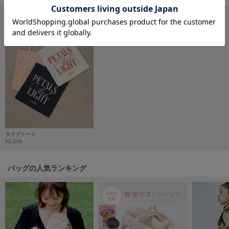
フレイアイディー
FURFUR
ファーファー
gelato pique
ジェラート ピケ
GELATO PIQUE CAT&DOG
ジェラート ピケ キャットアンドドッグ
gelato pique Sleep
タイプトート
ジェラート ピケ スリープ
¥2,376
GRAMICCI
グラミチ
バッグの人気ランキング
Henon.
へノン