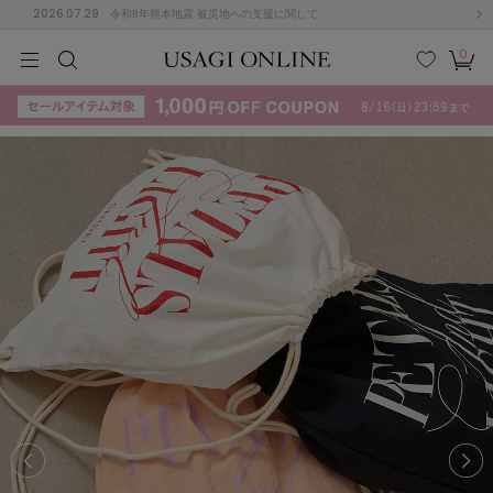
2026.07.29
令和8年熊本地震 被災地への支援に関して
0
MEN
MEN
KIDS
KIDS
BABY
BABY
BEAUTY
BEAUTY
LIFE STYLE
LIFE STYLE
検索
お気
カー
に入
ト
り
(715)
(3074)
B
C
D
E
F
G
I
J
K
L
M
N
ス/ドレス (1179)
P
Q
R
S
T
U
(570)
その
W
X
Y
Z
他
890)
ルームウェア (535)
ACYM
アシーム
(121)