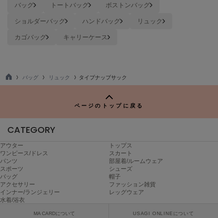
バッグ
トートバッグ
ボストンバッグ
Mila Owen
ミラオーウェン
ショルダーバッグ
ハンドバッグ
リュック
MOIGE
カゴバッグ
キャリーケース
モワージュ
MUCHA
ミュシャ
バッグ
リュック
タイプナップサック
TO
P
NEW Balance
ページのトップに戻る
ニューバランス
CATEGORY
nezu
ネズ
アウター
トップス
ワンピース/ドレス
スカート
NIKE
パンツ
部屋着/ルームウェア
ナイキ
スポーツ
シューズ
バッグ
帽子
アクセサリー
ファッション雑貨
NOWNS
インナー/ランジェリー
レッグウェア
ナウンス
水着/浴衣
MA CARDについて
USAGI ONLINEについて
null.