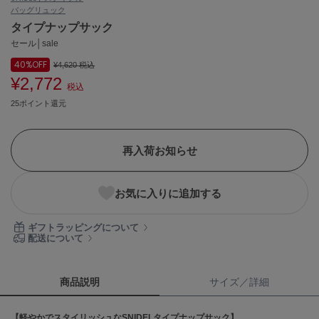
バッグ
リュック
ASICS
アシックス
タイプナップサック
セール│sale
40%
OFF
¥4,620
税込
¥2,772
Ballelite
税込
バレリット
25ポイント還元
BANDOLIER
バンドリヤー
再入荷お知らせ
Barbour
バブアー
お気に入りに追加する
Beyond Closet
ビヨンドクローゼット
ギフトラッピングについて
配送について
Calvin Klein
カルバン・クライン
商品説明
サイズ／詳細
CELFORD
【軽やかでスタイリッシュなSNIDELタイプナップサック】
セルフォード