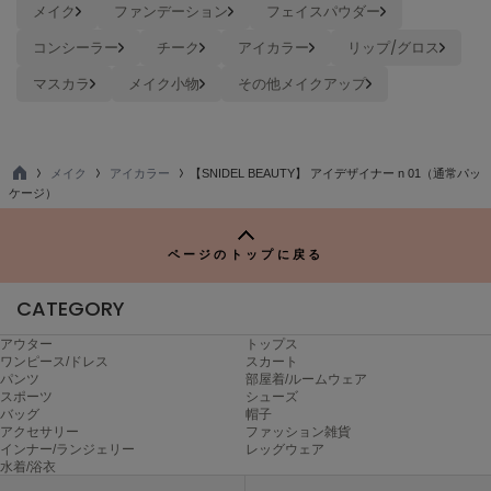
メイク
ファンデーション
フェイスパウダー
USAGI Gallery
ウサギギャラリー
コンシーラー
チーク
アイカラー
リップ/グロス
USAGI Gift
マスカラ
メイク小物
その他メイクアップ
ウサギギフト
USAGI Item
ウサギアイテム
メイク
アイカラー
【SNIDEL BEAUTY】 アイデザイナー n 01（通常パッ
TO
ケージ）
USAGI Vintage
P
ウサギヴィンテージ
ページのトップに戻る
VEJA
CATEGORY
ヴェジャ
アウター
トップス
ワンピース/ドレス
スカート
パンツ
部屋着/ルームウェア
スポーツ
シューズ
バッグ
帽子
アクセサリー
ファッション雑貨
インナー/ランジェリー
レッグウェア
水着/浴衣