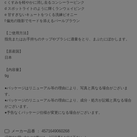
フレイアイディー
c くすみを軽やかに消し去るコンシーラーピンク
d スポットライトのように輝くランウェイピンク
FURFUR
e 甘すぎないキュートをつくる洗練ピオニー
ファーファー
f 偏光の陰影でモードを添えるパールブラウン
【ご使用方法】
指先またはお手持ちのチップやブラシに適量をとり、まぶたにぼかします。
gelato pique
ジェラート ピケ
【原産国】
日本
GELATO PIQUE CAT&DOG
ジェラート ピケ キャットアンドドッグ
【内容量】
9g
gelato pique Sleep
ジェラート ピケ スリープ
●パッケージはリニューアル等の理由により、写真と異なる場合がございま
GRAMICCI
す。
グラミチ
●パッケージのリニューアル等の理由により、成分・処方が記載と異なる場合
がございます。
●予告なくパッケージ仕様が変更になる場合がございます。
Henon.
へノン
メーカー品番 ： 4571649060268