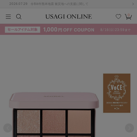
2026.07.29
令和8年熊本地震 被災地への支援に関して
0
MEN
MEN
KIDS
KIDS
BABY
BABY
BEAUTY
BEAUTY
LIFE STYLE
LIFE STYLE
検索
お気
カー
に入
ト
り
(715)
(3074)
B
C
D
E
F
G
I
J
K
L
M
N
ス/ドレス (1179)
P
Q
R
S
T
U
(570)
その
W
X
Y
Z
他
890)
ルームウェア (535)
ACYM
アシーム
(121)