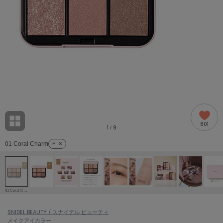
adidas
アディダス
(2005)
adidas by Stella McCartney
アディダス バイ ステラマッカートニー
916)
ALLISON BROWN
アリソンブラウン
07)
amabro
アマブロ
リー (664)
Ame no chi Hare
801
アメノチハレ
1
9
/
ョン雑貨 (865)
01 Coral Charm
F
: ✕
AMOMMA
アモマ
/ランジェリー (127)
ánuans
ェア (121)
アニュアンス
01 Coral Charm
ànuke
 (124)
SNIDEL BEAUTY / スナイデル ビューティ
アンヌーク
メイク
アイカラー