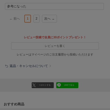
poláura
参考になった
ポローラ
PUMA
← 前へ
1
2
次へ →
プーマ
レビュー投稿で全員に30ポイントプレゼント！
Reebok
リーボック
レビューを書く
レビューはマイページのご注文履歴から投稿いただけます
SALOMON
返品・キャンセルについて
サロモン
sanrio house
サンリオハウス
リポストする
LINEで送る
SESAME STREET MARKET
セサミストリートマーケット
おすすめ商品
SHAKA
シャカ