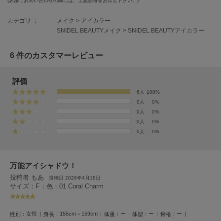
(店舗でお問い合わせの際には、上記品番をお伝え下さい。)
HUNTER
ハンター
カテゴリ ：
メイク
>
アイカラー
SNIDEL BEAUTYメイク
>
SNIDEL BEAUTYアイカラー
HOKA ONEONE
ホカ オネオネ
6 件のカスタマーレビュー
KEEN
評価
キーン
6人
100%
0人
0%
0人
0%
LAATO
0人
0%
ラート
0人
0%
le
ル
万能アイシャドウ！
投稿者 もあ
le coq sportif
投稿日 2026年4月18日
ルコックスポルティフ
サイズ：F
|
色：01 Coral Charm
LeSportsac
レスポートサック
女性
155cm～159cm
ー
ー
ー
性別：
身長：
体重：
体型：
骨格：