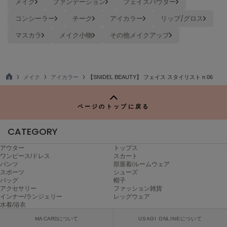
メイク
ファンデーション
フェイスパウダー
ヌル
コンシーラー
チーク
アイカラー
リップ/グロス
マスカラ
メイク小物
その他メイクアップ
On
オン
Onitsuka Tiger
メイク
アイカラー
【SNIDEL BEAUTY】 フェイス スタイリスト n 06
オニツカ タイガー
TO
P
ORGUE
ページのトップに戻る
オルグ
CATEGORY
ORR
オル
アウター
トップス
ワンピース/ドレス
スカート
パンツ
部屋着/ルームウェア
スポーツ
シューズ
PATRICK
バッグ
帽子
パトリック
アクセサリー
ファッション雑貨
インナー/ランジェリー
レッグウェア
水着/浴衣
Philly chocolate
フィリーチョコレート
MA CARDについて
USAGI ONLINEについて