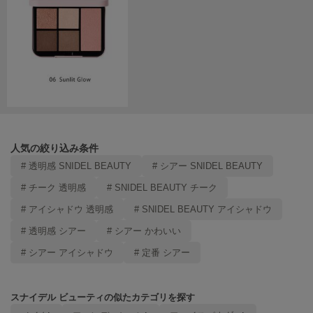
Mila Owen
ミラオーウェン
MOIGE
モワージュ
MUCHA
ミュシャ
人気の絞り込み条件
NEW Balance
ニューバランス
# 透明感 SNIDEL BEAUTY
# シアー SNIDEL BEAUTY
# チーク 透明感
# SNIDEL BEAUTY チーク
nezu
ネズ
# アイシャドウ 透明感
# SNIDEL BEAUTY アイシャドウ
NIKE
# 透明感 シアー
# シアー かわいい
ナイキ
# シアー アイシャドウ
# 定番 シアー
NOWNS
ナウンス
スナイデル ビューティの似たカテゴリを探す
null.