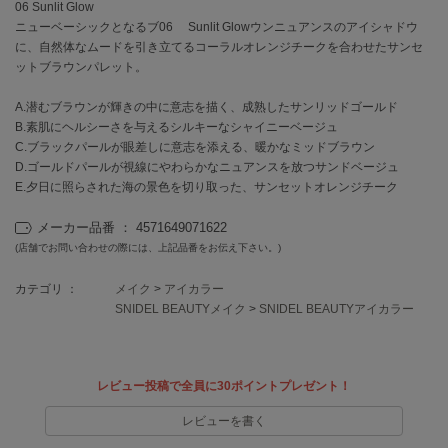
EIMY ISTOIRE
06 Sunlit Glow
エイミー イストワール
ニューベーシックとなるブ06 Sunlit Glowウンニュアンスのアイシャドウ
に、自然体なムードを引き立てるコーラルオレンジチークを合わせたサンセ
emmi
ットブラウンパレット。
エミ
A.潜むブラウンが輝きの中に意志を描く、成熟したサンリッドゴールド
emmi atelier
B.素肌にヘルシーさを与えるシルキーなシャイニーベージュ
エミ アトリエ
C.ブラックパールが眼差しに意志を添える、暖かなミッドブラウン
D.ゴールドパールが視線にやわらかなニュアンスを放つサンドベージュ
emmi yoga
E.夕日に照らされた海の景色を切り取った、サンセットオレンジチーク
エミヨガ
メーカー品番 ： 4571649071622
ETRÉ TOKYO
エトレトウキョウ
(店舗でお問い合わせの際には、上記品番をお伝え下さい。)
ey
カテゴリ ：
メイク
>
アイカラー
アイ
SNIDEL BEAUTYメイク
>
SNIDEL BEAUTYアイカラー
FILA
レビュー投稿で全員に30ポイントプレゼント！
フィラ
レビューを書く
FRAY I.D