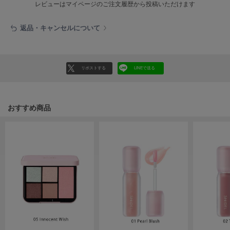
フレイアイディー
レビューはマイページのご注文履歴から投稿いただけます
FURFUR
返品・キャンセルについて
ファーファー
リポストする
LINEで送る
gelato pique
ジェラート ピケ
GELATO PIQUE CAT&DOG
ジェラート ピケ キャットアンドドッグ
おすすめ商品
gelato pique Sleep
ジェラート ピケ スリープ
GRAMICCI
グラミチ
Henon.
へノン