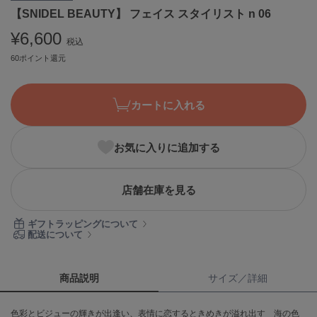
【SNIDEL BEAUTY】 フェイス スタイリスト n 06
ASICS
アシックス
¥6,600
税込
60ポイント還元
Ballelite
バレリット
カートに入れる
BANDOLIER
バンドリヤー
お気に入りに追加する
Barbour
バブアー
店舗在庫を見る
Beyond Closet
ビヨンドクローゼット
ギフトラッピングについて
配送について
Calvin Klein
カルバン・クライン
商品説明
サイズ／詳細
CELFORD
色彩とビジューの輝きが出逢い、表情に恋するときめきが溢れ出す 海の色
セルフォード