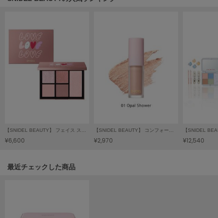
LILY BROWN
リリーブラウン
LILY BROWN Lingerie
リリーブラウンランジェリー
LITTLE UNION TOKYO
リトルユニオン トウキョウ
made of Organics
メイドオブオーガニクス
【SNIDEL BEAUTY】 フェイス スタイリスト EX14
【SNIDEL BEAUTY】 コンフォート グロウ アイズ 01
¥6,600
¥2,970
¥12,540
MICHU COQUETTE
ミチュ コケット
関連記事
最近チェックした商品
MIESROHE
ミースロエ
miies miim
ミーエスミーム