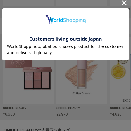
HUNTER
ハンター
【SNIDEL BEAUTY】 フェイス スタイリスト n 05
【SNIDEL BEAUTY】 ピュア グロッシー ティント 01
¥6,600
¥3,300
¥3,300
HOKA ONEONE
ホカ オネオネ
メイクの人気ランキング
KEEN
キーン
LAATO
ラート
le
ル
le coq sportif
SNIDEL BEAUTY
SNIDEL BEAUTY
SNIDEL BEAU
ルコックスポルティフ
¥6,600
¥2,970
¥4,620
LeSportsac
レスポートサック
SNIDEL BEAUTYの人気ランキング