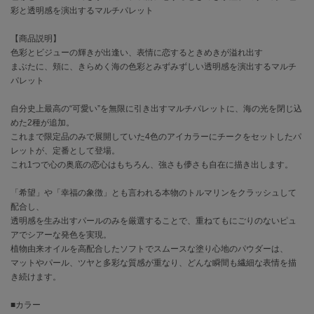
彩と透明感を演出するマルチパレット
célon
【商品説明】
セロン
色彩とビジューの輝きが出逢い、表情に恋するときめきが溢れ出す
まぶたに、頬に、きらめく海の色彩とみずみずしい透明感を演出するマルチ
Clarks Premium
クラークス
パレット
自分史上最高の“可愛い”を無限に引き出すマルチパレットに、海の光を閉じ込
CODE A
コードエー
めた2種が追加。
これまで限定品のみで展開していた4色のアイカラーにチークをセットしたパ
COLE HAAN
レットが、定番として登場。
コール ハーン
これ1つで心の奥底の恋心はもちろん、強さも儚さも自在に描き出します。
CONVERSE
「希望」や「幸福の象徴」とも言われる本物のトルマリンをクラッシュして
コンバース
配合し、
透明感を生み出すパールのみを厳選することで、重ねてもにごりのないピュ
アでシアーな発色を実現。
植物由来オイルを高配合したソフトでスムースな塗り心地のパウダーは、
DANSKIN
ダンスキン
マットやパール、ツヤと多彩な質感が重なり、どんな瞬間も繊細な表情を描
き続けます。
■カラー