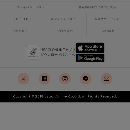
poláura
プライバシーポリシー
特定商取引法に基づく表示
ポローラ
STORE LIST
オフィシャルサイト
カスタマーセンター
PUMA
プーマ
ご利用ガイド
ご利用規約
会社概要
Reebok
USAGI ONLINEアプリ
リーボック
ダウンロードはこちら
SALOMON
サロモン
x
facebook
instagram
LINE
mail
sanrio house
サンリオハウス
Copyright © 2018 Usagi Online Co.,Ltd. All Rights Reserved.
SESAME STREET MARKET
セサミストリートマーケット
SHAKA
シャカ