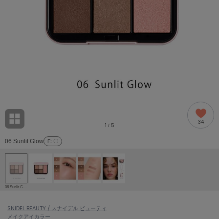
adidas
アディダス
(1996)
adidas by Stella McCartney
アディダス バイ ステラマッカートニー
893)
ALLISON BROWN
アリソンブラウン
98)
amabro
アマブロ
リー (663)
Ame no chi Hare
34
アメノチハレ
1
5
/
ョン雑貨 (858)
06 Sunlit Glow
F
: 〇
AMOMMA
アモマ
/ランジェリー (127)
ánuans
ェア (119)
アニュアンス
06 Sunlit Glow
ànuke
 (124)
SNIDEL BEAUTY / スナイデル ビューティ
アンヌーク
メイク
アイカラー