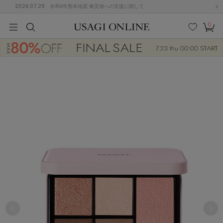
2026.07.29
令和8年熊本地震 被災地への支援に関して
0
MEN
MEN
KIDS
KIDS
BABY
BABY
BEAUTY
BEAUTY
LIFE STYLE
LIFE STYLE
検索
お気
カー
に入
ト
り
(684)
(2929)
B
C
D
E
F
G
I
J
K
L
M
N
ス/ドレス (1145)
P
Q
R
S
T
U
(546)
その
W
X
Y
Z
他
850)
ルームウェア (535)
ACYM
アシーム
(121)