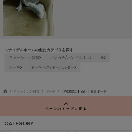
Sneakers by emmi
スニーカーズ バイ エミ
Snow Peak
スノーピーク
SNIDEL
スナイデル
スナイデルホームの似たカテゴリを探す
ファッション雑貨
ハンカチ/ハンドタオル
傘
SNIDEL HOME
スナイデル ホーム
ポーチ
キーケース/キーホルダー
SOFER
ソフェル
ファッション雑貨
ポーチ
【WEB限定】ぬいぐるみポーチ
SOMEWHERE BUTTER.
TO
サムウェアバター
P
ページのトップに戻る
SORIN
ソリン
CATEGORY
Stylevoice for xxx
スタイルヴォイスフォー