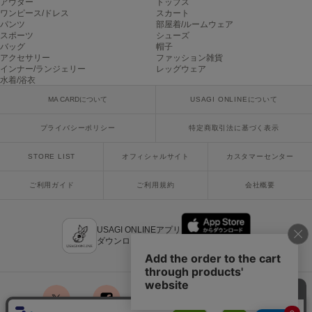
アウター
トップス
ワンピース/ドレス
スカート
パンツ
部屋着/ルームウェア
SUICOKE
スポーツ
シューズ
スイコック
バッグ
帽子
アクセサリー
ファッション雑貨
インナー/ランジェリー
レッグウェア
SUPERGA
スペルガ
水着/浴衣
MA CARDについて
USAGI ONLINEについて
swanë
スワネ
プライバシーポリシー
特定商取引法に基づく表示
STORE LIST
オフィシャルサイト
カスタマーセンター
TAW&TOE
トーアンドトー
ご利用ガイド
ご利用規約
会社概要
TEVA
テバ
USAGI ONLINEアプリ
ダウンロードはこちら
The Barnnet
ザバーネット
THE NORTH FACE
ザ・ノース・フェイス