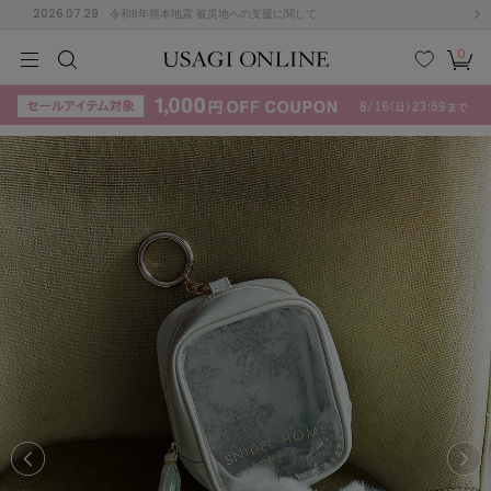
2026.07.29
令和8年熊本地震 被災地への支援に関して
0
MEN
MEN
KIDS
KIDS
BABY
BABY
BEAUTY
BEAUTY
LIFE STYLE
LIFE STYLE
検索
お気
カー
に入
ト
り
(715)
(3074)
B
C
D
E
F
G
I
J
K
L
M
N
ス/ドレス (1179)
P
Q
R
S
T
U
(570)
その
W
X
Y
Z
他
890)
ルームウェア (535)
ACYM
アシーム
(121)