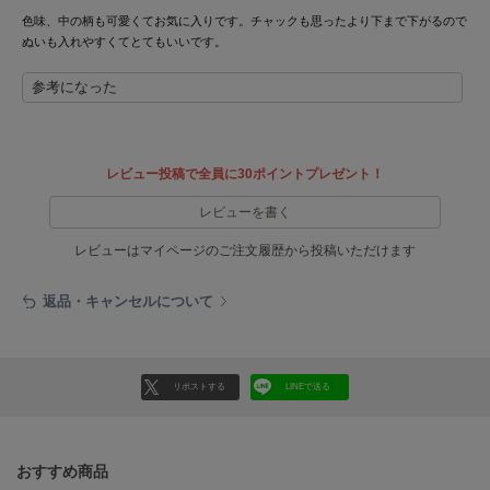
色味、中の柄も可愛くてお気に入りです。チャックも思ったより下まで下がるので
LILY BROWN
ぬいも入れやすくてとてもいいです。
リリーブラウン
参考になった
LILY BROWN Lingerie
リリーブラウンランジェリー
LITTLE UNION TOKYO
リトルユニオン トウキョウ
レビュー投稿で全員に30ポイントプレゼント！
レビューを書く
レビューはマイページのご注文履歴から投稿いただけます
made of Organics
メイドオブオーガニクス
返品・キャンセルについて
MICHU COQUETTE
ミチュ コケット
MIESROHE
リポストする
LINEで送る
ミースロエ
miies miim
ミーエスミーム
おすすめ商品