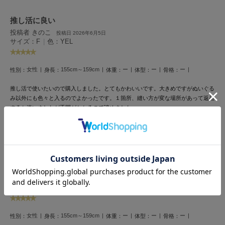
HUNTER
ハンター
推し活に良い
投稿者 きのこ
HOKA ONEONE
投稿日 2026年6月5日
ホカ オネオネ
サイズ：F
|
色：YEL
女性
155cm～159cm
ー
ー
ー
性別：
身長：
体重：
体型：
骨格：
KEEN
キーン
推し活で使いたいので購入しました。とてもかわいいです。大きめですがぬいぐる
み以外にも色々と入るのでよかったです。１箇所、縫い方が変な場所があって返品
するか迷いましたが手間がかかるので諦めました。
LAATO
参考になった
ラート
le
ル
とってもかわいい！
投稿者 やこ
投稿日 2024年11月30日
le coq sportif
サイズ：F
|
色：LAV
ルコックスポルティフ
LeSportsac
女性
155cm～159cm
ー
ー
ー
レスポートサック
性別：
身長：
体重：
体型：
骨格：