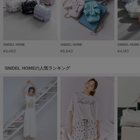
ヌル
On
オン
SNIDEL HOME
SNIDEL HOME
SNIDEL HOME
Onitsuka Tiger
オニツカ タイガー
¥9,460
¥5,940
¥4,180
ORGUE
オルグ
SNIDEL HOMEの人気ランキング
ORR
オル
PATRICK
パトリック
Philly chocolate
フィリーチョコレート