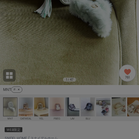
adidas
アディダス
(2005)
adidas by Stella McCartney
アディダス バイ ステラマッカートニー
916)
ALLISON BROWN
アリソンブラウン
07)
amabro
アマブロ
リー (664)
Ame no chi Hare
761
アメノチハレ
1
47
/
ョン雑貨 (865)
MNT
F
: ✕
AMOMMA
アモマ
/ランジェリー (127)
ánuans
ェア (121)
アニュアンス
MNT
OATMEAL
YEL
PBEG
LAV
BLU
ànuke
WEB限定
 (124)
アンヌーク
SNIDEL HOME / スナイデルホーム