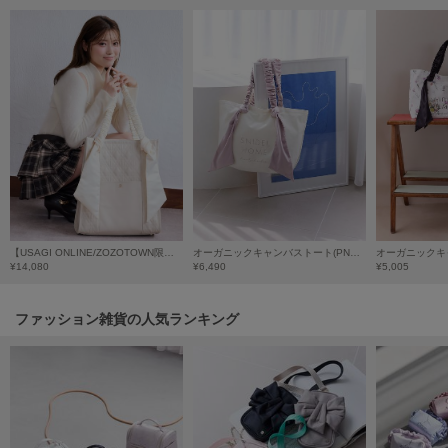
Mila Owen
ミラオーウェン
MOIGE
モワージュ
MUCHA
ミュシャ
NEW Balance
ニューバランス
【USAGI ONLINE/ZOZOTOWN限定】キルティングキャリーオントート
オーガニックキャンバストート(PNK) -BIG-
¥14,080
¥6,490
¥5,005
nezu
ネズ
ファッション雑貨の人気ランキング
NIKE
ナイキ
NOWNS
ナウンス
null.