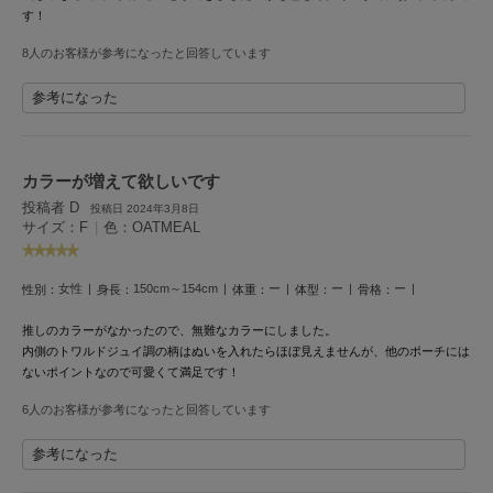
フレイアイディー
す！
FURFUR
8人のお客様が参考になったと回答しています
ファーファー
参考になった
gelato pique
ジェラート ピケ
カラーが増えて欲しいです
投稿者 D
投稿日 2024年3月8日
GELATO PIQUE CAT&DOG
サイズ：F
|
色：OATMEAL
ジェラート ピケ キャットアンドドッグ
gelato pique Sleep
女性
150cm～154cm
ー
ー
ー
ジェラート ピケ スリープ
性別：
身長：
体重：
体型：
骨格：
推しのカラーがなかったので、無難なカラーにしました。
GRAMICCI
内側のトワルドジュイ調の柄はぬいを入れたらほぼ見えませんが、他のポーチには
グラミチ
ないポイントなので可愛くて満足です！
6人のお客様が参考になったと回答しています
Henon.
参考になった
へノン