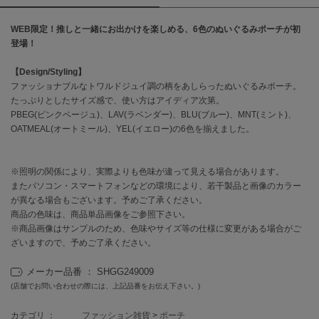
WEB限定！推しと一緒にお出かけを楽しめる、6色のぬいぐるみポーチが初
célon
セロン
登場！
Clarks Premium
【Design/Styling】
クラークス
ファッショナブルなトワルドジュイ調の柄をあしらったぬいぐるみポーチ。
たっぷりとしたサイズ感で、使い方はアイディア次第。
CODE A
PBEG(ピンクベージュ)、LAV(ラベンダー)、BLU(ブルー)、MNT(ミント)、
コードエー
OATMEAL(オートミール)、YEL(イエロー)の6色を揃えました。
COLE HAAN
コール ハーン
※照明の関係により、実際よりも色味が違って見える場合があります。
またパソコン・スマートフォンなどの環境により、若干製品と画像のカラー
CONVERSE
が異なる場合もございます。予めご了承ください。
コンバース
商品の色味は、商品単品画像をご参照下さい。
※商品画像はサンプルのため、色味やサイズ等の仕様に変更がある場合がご
ざいますので、予めご了承ください。
DANSKIN
ダンスキン
メーカー品番 ： SHGG249009
(店舗でお問い合わせの際には、上記品番をお伝え下さい。)
カテゴリ ：
ファッション雑貨
>
ポーチ