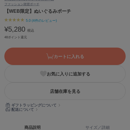
ファッション雑貨
ポーチ
ASICS
アシックス
【WEB限定】ぬいぐるみポーチ
5.0 (4件のレビュー)
¥5,280
税込
Ballelite
バレリット
48ポイント還元
BANDOLIER
バンドリヤー
カートに入れる
Barbour
バブアー
お気に入りに追加する
Beyond Closet
ビヨンドクローゼット
店舗在庫を見る
ギフトラッピングについて
Calvin Klein
配送について
カルバン・クライン
CELFORD
商品説明
サイズ／詳細
セルフォード