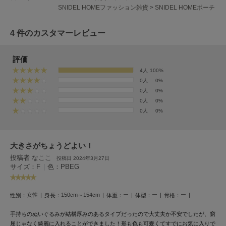
EIMY ISTOIRE
SNIDEL HOMEファッション雑貨
>
SNIDEL HOMEポーチ
エイミー イストワール
emmi
4 件のカスタマーレビュー
エミ
評価
emmi atelier
エミ アトリエ
4人
100%
0人
0%
emmi yoga
0人
0%
エミヨガ
0人
0%
0人
0%
ETRÉ TOKYO
エトレトウキョウ
大きさがちょうどよい！
ey
アイ
投稿者 なここ
投稿日 2024年3月27日
サイズ：F
|
色：PBEG
FILA
女性
150cm～154cm
ー
ー
ー
性別：
身長：
体重：
体型：
骨格：
フィラ
手持ちのぬいぐるみが結構厚みのあるタイプだったので大丈夫か不安でしたが、窮
FRAY I.D
屈じゃなく綺麗に入れることができました！形も色も可愛くてすでにお気に入りで