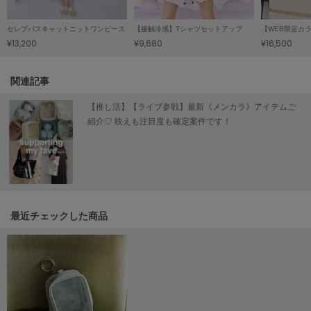
poláura
ポローラ
セレブバスキャットニットワンピース
【接触冷感】Tシャツセットアップ
¥13,200
¥9,680
¥16,500
PUMA
プーマ
関連記事
【推し活】【ライブ参戦】最新《メンカラ》アイテムご
Reebok
紹介♡ 映えも注目度も確定案件です！
リーボック
SALOMON
サロモン
最近チェックした商品
sanrio house
サンリオハウス
SESAME STREET MARKET
セサミストリートマーケット
SHAKA
シャカ