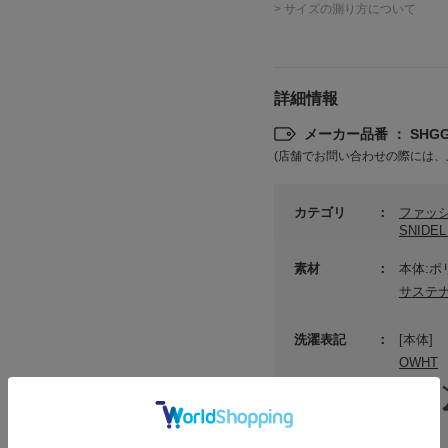
> サイズの測り方について
詳細情報
メーカー品番 ： SHGG2
(店舗でお問い合わせの際には、
カテゴリ
ファッ
SNID
素材
本体:ポ
サステ
洗濯表記
[本体]
OWHT
MOC