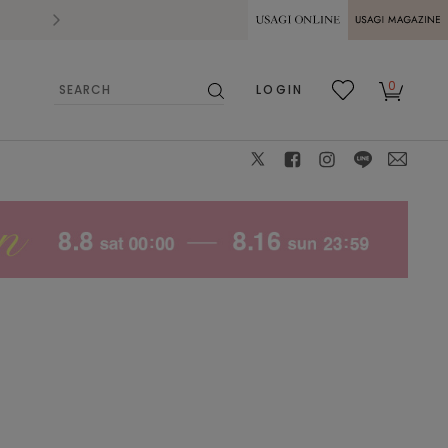
2026.07.28
熊本県熊本地方を震源とする地震の影響によ
USAGI ONLINE
USAGI
0
LOGIN
MAGAZINE
検
お気
カー
索
に入
ト
り
X
facebook
instagram
LINE
mail