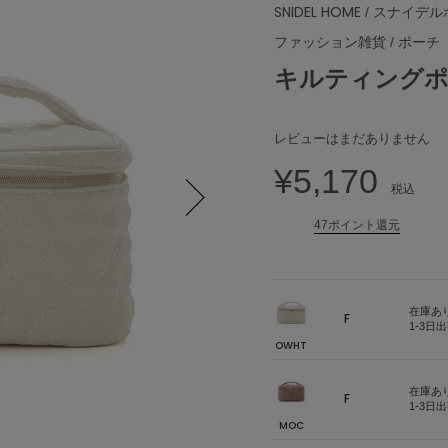
SNIDEL HOME
/ スナイデル
ファッション雑貨
/
ポーチ
キルティング
レビューはまだありません
¥5,170
税込
47ポイント還元
Next
在庫あ
F
1-3日
OWHT
在庫あ
F
1-3日
MOC