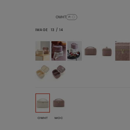
OWHT
F
: 〇
IMAGE
13
/
14
OWHT
MOC