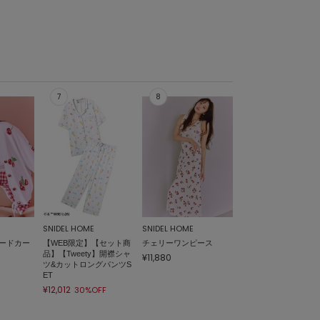
SNIDEL HOME
SNIDEL HOME
ードカー
【WEB限定】【セット商
チェリーワンピース
品】【Tweety】開襟シャ
¥11,880
ツ&カットロングパンツS
ET
¥12,012
30%OFF