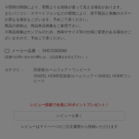
EIMY ISTOIRE
エイミー イストワール
※照明の関係により、実際よりも色味が違って見える場合があります。
またパソコン・スマートフォンなどの環境により、若干製品と画像のカラー
emmi
が異なる場合もございます。予めご了承ください。
エミ
商品の色味は、商品単品画像をご参照下さい。
※商品画像はサンプルのため、色味やサイズ等の仕様に変更がある場合がご
emmi atelier
ざいますので、予めご了承ください。
エミ アトリエ
メーカー品番 ： SHCO262040
emmi yoga
(店舗でお問い合わせの際には、上記品番をお伝え下さい。)
エミヨガ
カテゴリ ：
部屋着/ルームウェア
>
ワンピース
ETRÉ TOKYO
SNIDEL HOME部屋着/ルームウェア
>
SNIDEL HOMEワン
エトレトウキョウ
ピース
ey
アイ
レビュー投稿で全員に30ポイントプレゼント！
レビューを書く
FILA
フィラ
レビューはマイページのご注文履歴から投稿いただけます
FRAY I.D