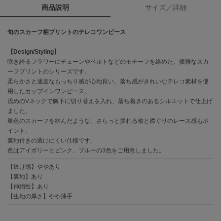
商品説明
サイズ／詳細
célon
セロン
旬のスカーフ柄プリントのテレコワンピース
Clarks Premium
【Design/Styling】
クラークス
咲き誇るフラワーにチェーンやベルトなどのモチーフを絡めた、優雅なスカ
ーフプリントのシリーズです。
CODE A
柔らかさと適度なもっちり感が心地良い、落ち感がきれいなテレコ素材を使
コードエー
用したカップインワンピース。
浅めのVネックで胸下に切り替えを入れ、落ち着きのあるシルエットで仕上げ
COLE HAAN
ました。
コール ハーン
単色のスカーフを結んだような、さらっと揺れる袖と襟ぐりのレース感もポ
イント。
CONVERSE
コンバース
裏地付きの透けにくい仕様です。
色はアイボリーとピンク、ブルーの3色をご用意しました。
【透け感】ややあり
【裏地】あり
DANSKIN
ダンスキン
【伸縮性】あり
【生地の厚さ】やや薄手