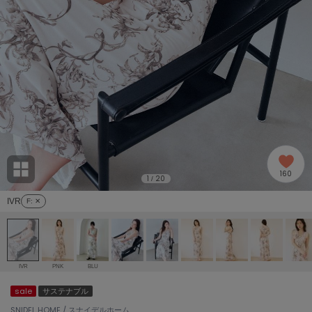
adidas
アディダス
(1991)
adidas by Stella McCartney
アディダス バイ ステラマッカートニー
885)
ALLISON BROWN
アリソンブラウン
06)
amabro
アマブロ
リー (633)
Ame no chi Hare
160
アメノチハレ
1
20
/
ョン雑貨 (856)
IVR
F
: ✕
AMOMMA
アモマ
/ランジェリー (127)
ánuans
ェア (121)
アニュアンス
IVR
PNK
BLU
ànuke
sale
サステナブル
 (124)
アンヌーク
SNIDEL HOME / スナイデルホーム