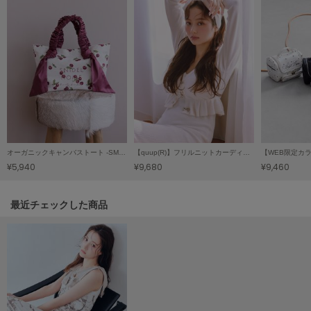
LILY BROWN
リリーブラウン
LILY BROWN Lingerie
リリーブラウンランジェリー
LITTLE UNION TOKYO
リトルユニオン トウキョウ
オーガニックキャンバストート -SMALL-（CHERRY）
【quup(R)】フリルニットカーディガン
made of Organics
¥5,940
¥9,680
¥9,460
メイドオブオーガニクス
MICHU COQUETTE
関連記事
最近チェックした商品
ミチュ コケット
MIESROHE
ミースロエ
miies miim
ミーエスミーム