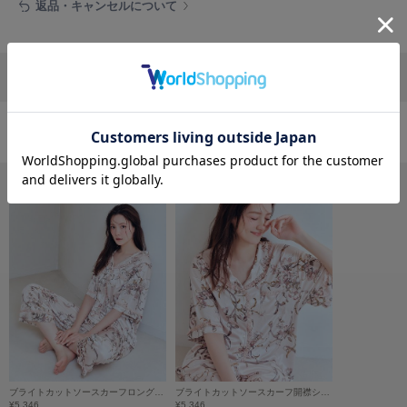
フレイアイディー
返品・キャンセルについて
FURFUR
ファーファー
リポストする
LINEで送る
gelato pique
ジェラート ピケ
おすすめ商品
GELATO PIQUE CAT&DOG
ジェラート ピケ キャットアンドドッグ
gelato pique Sleep
ジェラート ピケ スリープ
GRAMICCI
グラミチ
Henon.
へノン
ブライトカットソースカーフロングパンツ
ブライトカットソースカーフ開襟シャツ
¥5,346
¥5,346