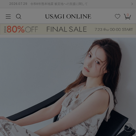
2026.07.29
令和8年熊本地震 被災地への支援に関して
0
MEN
MEN
KIDS
KIDS
BABY
BABY
BEAUTY
BEAUTY
LIFE STYLE
LIFE STYLE
検索
お気
カー
に入
ト
り
(677)
(3033)
B
C
D
E
F
G
I
J
K
L
M
N
ス/ドレス (1168)
P
Q
R
S
T
U
(567)
その
W
X
Y
Z
他
887)
ルームウェア (616)
ACYM
アシーム
(121)