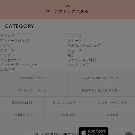
ヌル
P
ページのトップに戻る
CATEGORY
On
オン
アウター
トップス
ワンピース/ドレス
スカート
Onitsuka Tiger
パンツ
部屋着/ルームウェア
オニツカ タイガー
スポーツ
シューズ
バッグ
帽子
アクセサリー
ファッション雑貨
ORGUE
オルグ
インナー/ランジェリー
レッグウェア
水着/浴衣
ORR
MA CARDについて
USAGI ONLINEについて
オル
プライバシーポリシー
特定商取引法に基づく表示
STORE LIST
オフィシャルサイト
カスタマーセンター
PATRICK
パトリック
ご利用ガイド
ご利用規約
会社概要
Philly chocolate
フィリーチョコレート
USAGI ONLINEアプリ