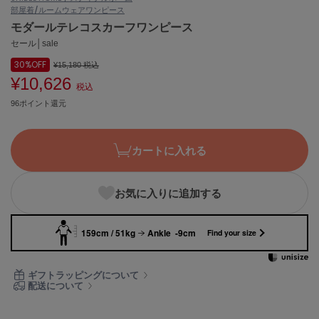
部屋着/ルームウェア
ワンピース
ASICS
アシックス
モダールテレコスカーフワンピース
セール│sale
30%
OFF
¥15,180
税込
¥10,626
Ballelite
税込
バレリット
96ポイント還元
BANDOLIER
バンドリヤー
カートに入れる
Barbour
バブアー
お気に入りに追加する
Beyond Closet
ビヨンドクローゼット
159cm / 51kg
Ankle -9cm
Find your size
Calvin Klein
ギフトラッピングについて
カルバン・クライン
配送について
CELFORD
セルフォード