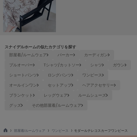
Mila Owen
ミラオーウェン
MOIGE
モワージュ
MUCHA
ミュシャ
スナイデルホームの似たカテゴリを探す
部屋着/ルームウェア
パーカー
カーディガン
プルオーバー
Tシャツ/カットソー
シャツ
ガウン
NEW Balance
ニューバランス
ショートパンツ
ロングパンツ
ワンピース
nezu
オールインワン
セットアップ
ヘアアクセサリー
ネズ
ブランケット
レッグウェア
ルームシューズ
NIKE
グッズ
その他部屋着/ルームウェア
ナイキ
NOWNS
ナウンス
部屋着/ルームウェア
ワンピース
モダールテレコスカーフワンピース
TO
null.