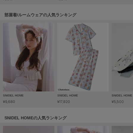
HUNTER
ハンター
部屋着/ルームウェアの人気ランキング
HOKA ONEONE
ホカ オネオネ
KEEN
キーン
LAATO
ラート
le
ル
SNIDEL HOME
SNIDEL HOME
SNIDEL HOME
¥9,680
¥17,820
¥5,500
le coq sportif
ルコックスポルティフ
SNIDEL HOMEの人気ランキング
LeSportsac
レスポートサック