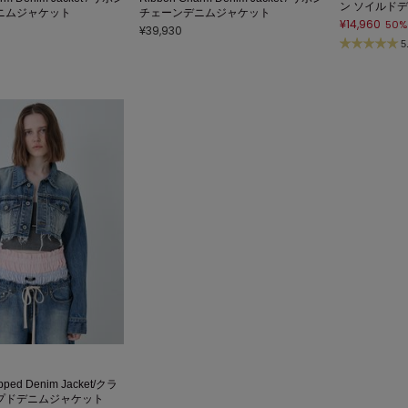
ン ソイルド
ニムジャケット
チェーンデニムジャケット
¥14,960
50%
¥39,930
5
opped Denim Jacket/クラ
プドデニムジャケット