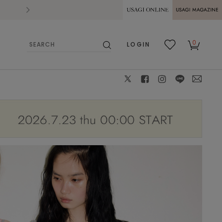
2026.07.28
熊本県熊本地方を震源とする地震の影響によ
USAGI ONLINE
USAGI
0
LOGIN
MAGAZINE
検
お気
カー
索
に入
ト
り
X
facebook
instagram
LINE
mail