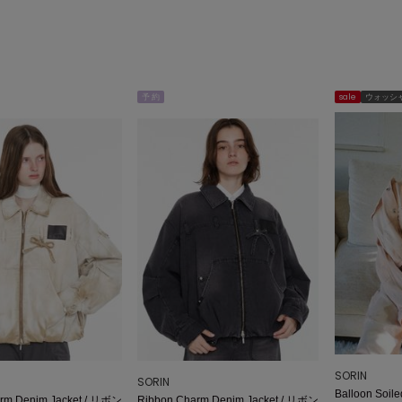
予 約
sale
ウォッシ
SORIN
SORIN
Balloon Soi
rm Denim Jacket / リボン
Ribbon Charm Denim Jacket / リボン