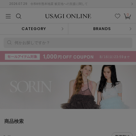
2026.07.29
令和8年熊本地震 被災地への支援に関して
0
MEN
MEN
KIDS
KIDS
BABY
BABY
BEAUTY
BEAUTY
LIFE STYLE
LIFE STYLE
検索
お気
カー
CATEGORY
BRANDS
に入
ト
り
(715)
何かお探しですか？
(3074)
B
C
D
E
F
G
I
J
K
L
M
N
ス/ドレス (1179)
P
Q
R
S
T
U
(570)
その
W
X
Y
Z
他
890)
ルームウェア (535)
商品検索
ACYM
アシーム
(121)