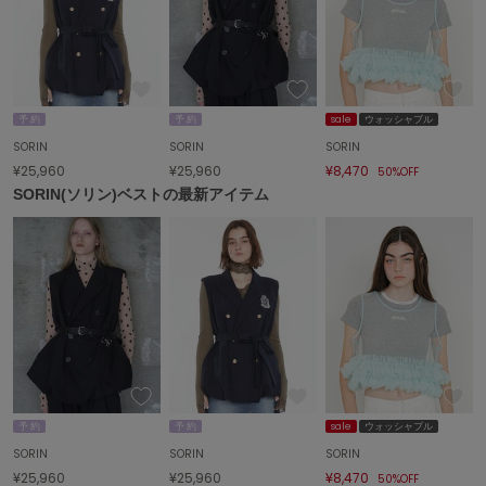
FURFUR
ファーファー
予 約
予 約
sale
ウォッシャブル
gelato pique
SORIN
SORIN
SORIN
ジェラート ピケ
¥25,960
¥25,960
¥8,470
50%OFF
SORIN(ソリン)ベストの最新アイテム
GELATO PIQUE CAT&DOG
ジェラート ピケ キャットアンドドッグ
gelato pique Sleep
ジェラート ピケ スリープ
GRAMICCI
グラミチ
Henon.
予 約
予 約
sale
ウォッシャブル
へノン
SORIN
SORIN
SORIN
HUNTER
¥25,960
¥25,960
¥8,470
50%OFF