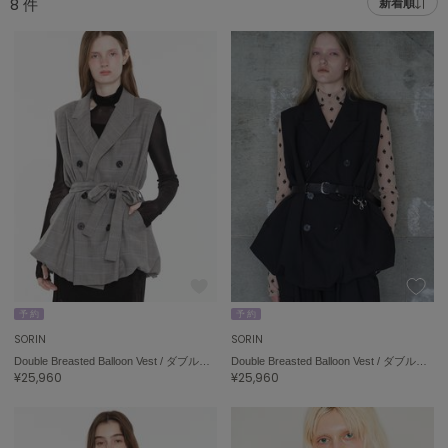
8
件
新着順
adidas
アディダス
(2005)
adidas by Stella McCartney
アディダス バイ ステラマッカートニー
916)
ALLISON BROWN
アリソンブラウン
07)
amabro
アマブロ
リー (664)
Ame no chi Hare
ョン雑貨 (865)
アメノチハレ
AMOMMA
/ランジェリー (127)
アモマ
予 約
予 約
SORIN
SORIN
ánuans
ェア (121)
Double Breasted Balloon Vest / ダブルブレストバルーンベスト
Double Breasted Balloon Vest / ダブルブレストバルーンベスト
アニュアンス
¥25,960
¥25,960
 (124)
ànuke
アンヌーク