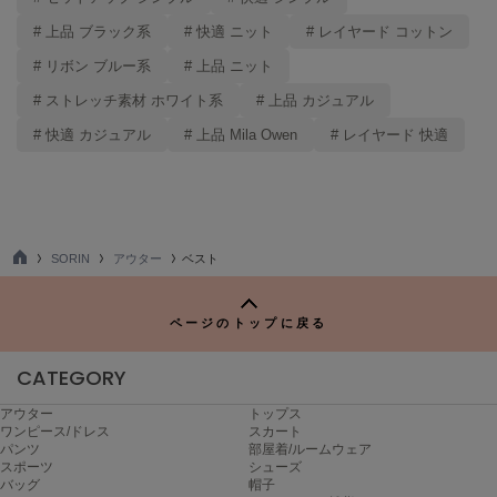
LILY BROWN
リリーブラウン
# 上品 ブラック系
# 快適 ニット
# レイヤード コットン
# リボン ブルー系
# 上品 ニット
LILY BROWN Lingerie
リリーブラウンランジェリー
# ストレッチ素材 ホワイト系
# 上品 カジュアル
LITTLE UNION TOKYO
# 快適 カジュアル
# 上品 Mila Owen
# レイヤード 快適
リトルユニオン トウキョウ
made of Organics
メイドオブオーガニクス
SORIN
アウター
ベスト
TO
P
MICHU COQUETTE
ミチュ コケット
ページのトップに戻る
MIESROHE
CATEGORY
ミースロエ
アウター
トップス
miies miim
ワンピース/ドレス
スカート
ミーエスミーム
パンツ
部屋着/ルームウェア
スポーツ
シューズ
Mila Owen
バッグ
帽子