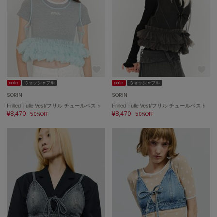
célon
セロン
Clarks Premium
クラークス
CODE A
コードエー
sale
ウォッシャブル
sale
ウォッシャブル
SORIN
SORIN
COLE HAAN
Frilled Tulle Vest/フリル チュールベスト
Frilled Tulle Vest/フリル チュールベスト
コール ハーン
¥8,470
¥8,470
50%OFF
50%OFF
CONVERSE
コンバース
DANSKIN
ダンスキン
EIMY ISTOIRE