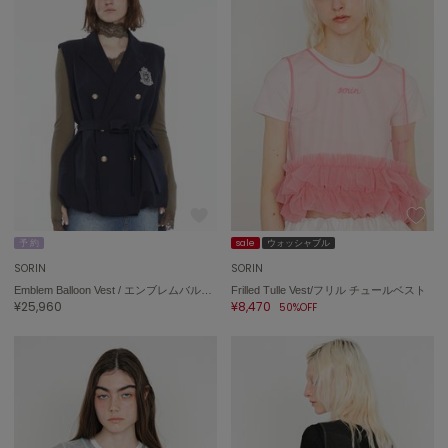
ASICS
アシックス
Ballelite
バレリット
BANDOLIER
バンドリヤー
Barbour
バブアー
予 約
sale
ウォッシャブル
SORIN
SORIN
Beyond Closet
Emblem Balloon Vest / エンブレムバルーンベスト
Frilled Tulle Vest/フリル チュールベスト
ビヨンドクローゼット
¥25,960
¥8,470
50%OFF
Calvin Klein
カルバン・クライン
CELFORD
セルフォード