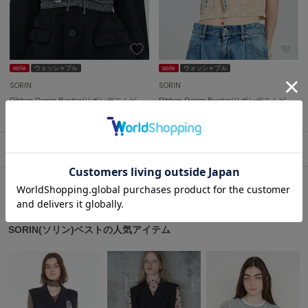
エイミー イストワール
emmi
エミ
sale
ウォッシャブル
sale
ウォッシャブル
emmi atelier
エミ アトリエ
SORIN
SORIN
Ribbon Denim Bustier/リボンデニムビスチェ
Ribbon Denim Bustier/リボンデニムビスチェ
¥6,490
¥6,490
50%OFF
50%OFF
emmi yoga
エミヨガ
1
ETRÉ TOKYO
エトレトウキョウ
ey
アイ
SORIN(ソリン)ベストの人気アイテム
FILA
フィラ
FRAY I.D
フレイアイディー