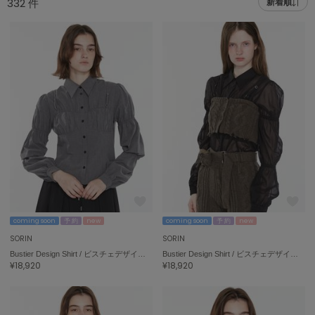
332
件
新着順
adidas
アディダス
(1991)
adidas by Stella McCartney
アディダス バイ ステラマッカートニー
885)
ALLISON BROWN
アリソンブラウン
06)
amabro
アマブロ
リー (633)
Ame no chi Hare
ョン雑貨 (856)
アメノチハレ
AMOMMA
/ランジェリー (127)
アモマ
coming soon
予 約
new
coming soon
予 約
new
SORIN
SORIN
ánuans
ェア (121)
Bustier Design Shirt / ビスチェデザインシャツ
Bustier Design Shirt / ビスチェデザインシャツ
アニュアンス
¥18,920
¥18,920
 (124)
ànuke
アンヌーク