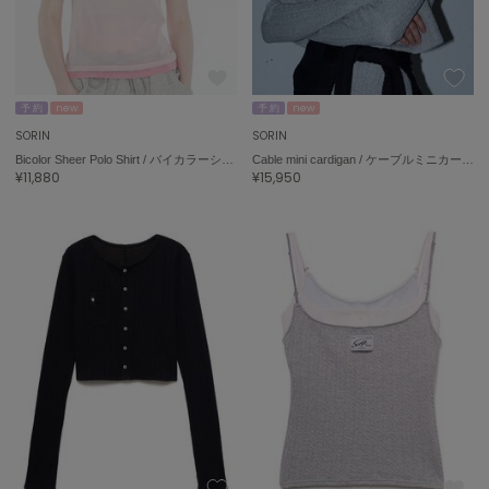
エイミー イストワール
emmi
エミ
予 約
new
予 約
new
emmi atelier
エミ アトリエ
SORIN
SORIN
Bicolor Sheer Polo Shirt / バイカラーシアーポロシャツ
Cable mini cardigan / ケーブルミニカーディガン
¥11,880
¥15,950
emmi yoga
エミヨガ
ETRÉ TOKYO
エトレトウキョウ
ey
アイ
FILA
フィラ
FRAY I.D
フレイアイディー