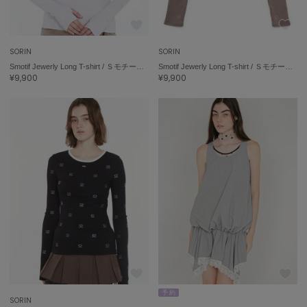
USAGI Gift
ウサギギフト
SORIN
SORIN
USAGI Item
Smotif Jewerly Long T-shirt / ＳモチーフジュエリーロングＴシャツ
Smotif Jewerly Long T-shirt / ＳモチーフジュエリーロングＴシャツ
ウサギアイテム
¥9,900
¥9,900
USAGI Vintage
ウサギヴィンテージ
VEJA
ヴェジャ
予 約
SORIN