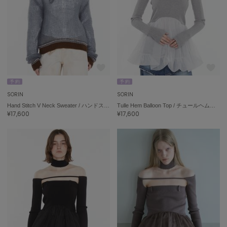
予 約
予 約
SORIN
SORIN
Hand Stitch V Neck Sweater / ハンドステッチＶネックセーター
Tulle Hem Balloon Top / チュールヘムバルーントップ
¥17,600
¥17,600