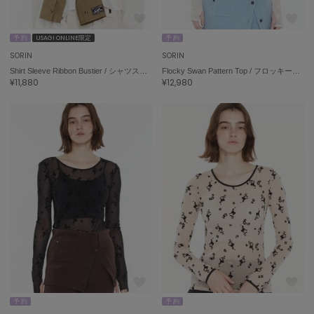
予 約
USAGI ONLINE限定
予 約
SORIN
SORIN
Shirt Sleeve Ribbon Bustier / シャツスリーブリボンビスチェ
Flocky Swan Pattern Top / フロッキースワンパターントップ
¥11,880
¥12,980
予 約
予 約