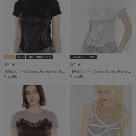
ミラオーウェン
MOIGE
モワージュ
MUCHA
ミュシャ
再入荷
取 寄
USAGI ONLINE限定
USAGI ONLINE限定
NEW Balance
ニューバランス
SORIN
SORIN
【限定カラー】Corset Docking T-shirt / コルセットドッキングＴシャツ
【限定カラー】Corset Docking T-shirt / コルセットドッキングＴシャツ
nezu
¥12,980
¥12,980
ネズ
NIKE
ナイキ
NOWNS
ナウンス
null.
ヌル