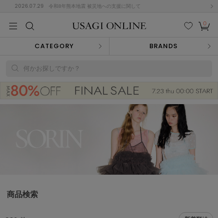
2026.07.29
令和8年熊本地震 被災地への支援に関して
0
MEN
MEN
KIDS
KIDS
BABY
BABY
BEAUTY
BEAUTY
LIFE STYLE
LIFE STYLE
検索
お気
カー
CATEGORY
BRANDS
に入
ト
り
(682)
何かお探しですか？
(3043)
B
C
D
E
F
G
I
J
K
L
M
N
ス/ドレス (1170)
P
Q
R
S
T
U
(568)
その
W
X
Y
Z
他
888)
ルームウェア (616)
商品検索
ACYM
アシーム
(121)