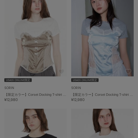
LILY BROWN
リリーブラウン
LILY BROWN Lingerie
リリーブラウンランジェリー
LITTLE UNION TOKYO
リトルユニオン トウキョウ
made of Organics
メイドオブオーガニクス
USAGI ONLINE限定
USAGI ONLINE限定
MICHU COQUETTE
ミチュ コケット
SORIN
SORIN
【限定カラー】Corset Docking T-shirt / コルセットドッキングＴシャツ
【限定カラー】Corset Docking T-shirt / コルセットドッキングＴシャツ
¥12,980
¥12,980
MIESROHE
ミースロエ
miies miim
ミーエスミーム
Mila Owen