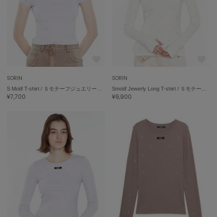
トゥデイフル
TSURU by Mariko Oikawa
ツルバイマリコオイカワ
UGG
アグ
SORIN
SORIN
S Motif T-shirt / ＳモチーフジュエリーＴシャツ
Smotif Jewerly Long T-shirt / ＳモチーフジュエリーロングＴシャツ
UNDERSON UNDERSON
¥7,700
¥9,900
アンダーソン アンダーソン
un/neu
アンノイ
URBAN RESEARCH ROSSO
アーバンリサーチ ロッソ
USAGI Books
ウサギブックス
USAGI Gallery
ウサギギャラリー