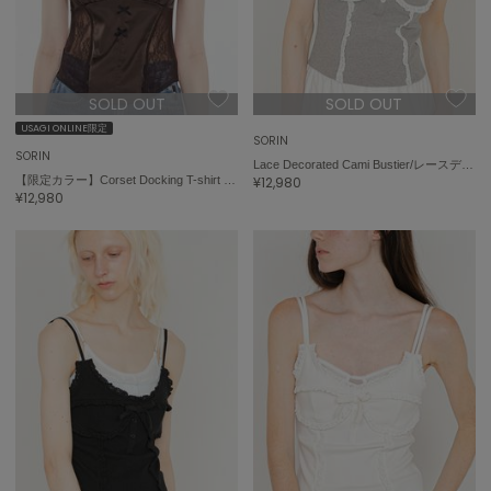
On
オン
SOLD OUT
SOLD OUT
USAGI ONLINE限定
Onitsuka Tiger
SORIN
オニツカ タイガー
SORIN
Lace Decorated Cami Bustier/レースデコレート キャミビスチェ
【限定カラー】Corset Docking T-shirt / コルセットドッキングＴシャツ
¥12,980
ORGUE
¥12,980
オルグ
ORR
オル
PATRICK
パトリック
Philly chocolate
フィリーチョコレート
poláura