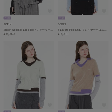
予 約
予 約
SORIN
SORIN
Sheer Wool Rib Lace Top / シアーウールリブレーストップ
3 Layers Polo Knit / ３レイヤーポロニット
¥16,940
¥17,930
予 約
予 約