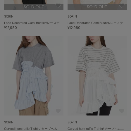
ポローラ
SOLD OUT
SOLD OUT
PUMA
SORIN
SORIN
プーマ
Lace Decorated Cami Bustier/レースデコレート キャミビスチェ
Lace Decorated Cami Bustier/レースデコレート キャミビスチェ
¥12,980
¥12,980
Reebok
リーボック
SALOMON
サロモン
sanrio house
サンリオハウス
SESAME STREET MARKET
セサミストリートマーケット
SHAKA
シャカ
SORIN
SORIN
Curved hem ruffle T-shirt/ カーブヘムラッフルＴシャツ
Curved hem ruffle T-shirt/ カーブヘムラッフルＴシャツ