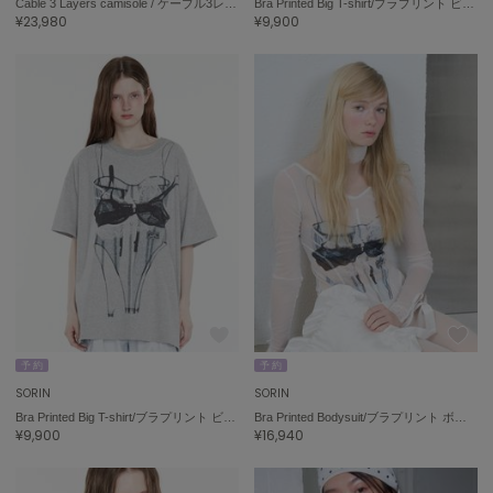
Cable 3 Layers camisole / ケーブル3レイヤーキャミソール
Bra Printed Big T-shirt/ブラプリント ビッグTシャツ
ハンター
¥23,980
¥9,900
HOKA ONEONE
ホカ オネオネ
KEEN
キーン
LAATO
ラート
le
ル
予 約
予 約
le coq sportif
ルコックスポルティフ
SORIN
SORIN
Bra Printed Big T-shirt/ブラプリント ビッグTシャツ
Bra Printed Bodysuit/ブラプリント ボディスーツ
¥9,900
¥16,940
LeSportsac
レスポートサック