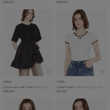
Sneakers by emmi
¥16,500
¥16,500
スニーカーズ バイ エミ
Snow Peak
スノーピーク
SNIDEL
スナイデル
SNIDEL HOME
スナイデル ホーム
SOFER
ソフェル
SOMEWHERE BUTTER.
サムウェアバター
SORIN
SORIN
SORIN
Curved hem ruffle T-shirt/ カーブヘムラッフルＴシャツ
S Motif T-shirt / ＳモチーフジュエリーＴシャツ
ソリン
¥16,500
¥7,700
Stylevoice for xxx
スタイルヴォイスフォー