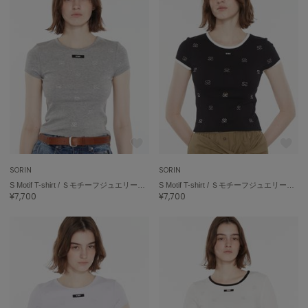
SUICOKE
スイコック
SUPERGA
スペルガ
swanë
スワネ
TAW&TOE
トーアンドトー
SORIN
SORIN
S Motif T-shirt / ＳモチーフジュエリーＴシャツ
S Motif T-shirt / ＳモチーフジュエリーＴシャツ
TEVA
¥7,700
¥7,700
テバ
The Barnnet
ザバーネット
THE NORTH FACE
ザ・ノース・フェイス
TODAYFUL