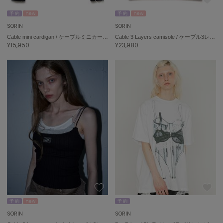
予 約
new
予 約
new
FURFUR
ファーファー
SORIN
SORIN
Cable mini cardigan / ケーブルミニカーディガン
Cable 3 Layers camisole / ケーブル3レイヤーキャミソール
¥15,950
¥23,980
gelato pique
ジェラート ピケ
GELATO PIQUE CAT&DOG
ジェラート ピケ キャットアンドドッグ
gelato pique Sleep
ジェラート ピケ スリープ
GRAMICCI
グラミチ
Henon.
へノン
予 約
new
予 約
SORIN
SORIN
HUNTER