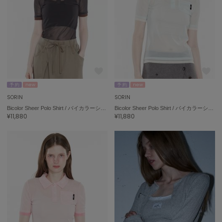
célon
セロン
Clarks Premium
クラークス
CODE A
コードエー
予 約
new
予 約
new
SORIN
SORIN
COLE HAAN
Bicolor Sheer Polo Shirt / バイカラーシアーポロシャツ
Bicolor Sheer Polo Shirt / バイカラーシアーポロシャツ
コール ハーン
¥11,880
¥11,880
CONVERSE
コンバース
DANSKIN
ダンスキン
EIMY ISTOIRE