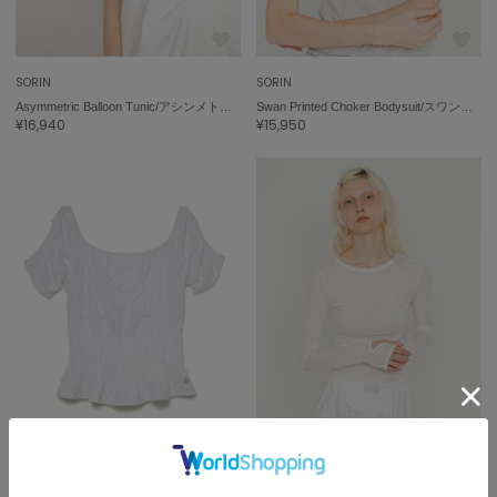
SORIN
SORIN
Asymmetric Balloon Tunic/アシンメトリック バルーンチュニック
Swan Printed Choker Bodysuit/スワンプリント チョーカーボディスーツ
¥16,940
¥15,950
sale
sale
ウォッシャブル