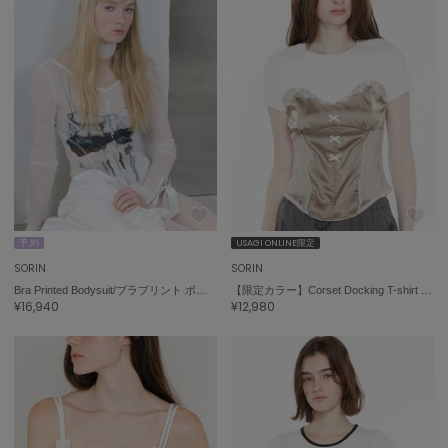
ASICS
アシックス
Ballelite
バレリット
BANDOLIER
バンドリヤー
Barbour
バブアー
予 約
USAGI ONLINE限定
SORIN
SORIN
Beyond Closet
Bra Printed Bodysuit/ブラプリント ボディスーツ
【限定カラー】Corset Docking T-shirt / コルセットドッキングＴシャツ
ビヨンドクローゼット
¥16,940
¥12,980
Calvin Klein
カルバン・クライン
CELFORD
セルフォード