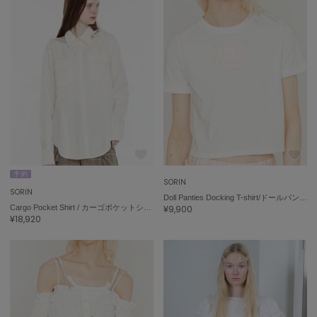
LILY BROWN
リリーブラウン
LILY BROWN Lingerie
リリーブラウンランジェリー
LITTLE UNION TOKYO
リトルユニオン トウキョウ
made of Organics
メイドオブオーガニクス
予 約
SORIN
MICHU COQUETTE
SORIN
ミチュ コケット
Doll Panties Docking T-shirt/ドールパンティー ドッキングTシャツ
Cargo Pocket Shirt / カーゴポケットシャツ
¥9,900
¥18,920
MIESROHE
ミースロエ
miies miim
ミーエスミーム
Mila Owen