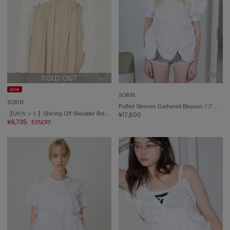
ミラオーウェン
MOIGE
モワージュ
MUCHA
ミュシャ
SOLD OUT
sale
SORIN
NEW Balance
SORIN
ニューバランス
Puffed Sleeves Gathered Blouse/パフスリーブ ギャザーブラウス
【UVカット】Shirring Off Shoulder Bolero/シャーリングオフショルダーボレロ
¥17,600
¥9,735
50%OFF
nezu
ネズ
NIKE
ナイキ
NOWNS
ナウンス
null.
ヌル