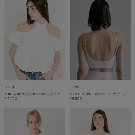
SUICOKE
スイコック
SUPERGA
スペルガ
swanë
スワネ
TAW&TOE
トーアンドトー
TEVA
テバ
SORIN
SORIN
Back Open Balloon Blouse/バックオープン バルーンブラウス
Back Open Bra Top/バックオープンブラトップ
¥17,930
¥5,500
The Barnnet
ザバーネット
THE NORTH FACE
ザ・ノース・フェイス
TODAYFUL