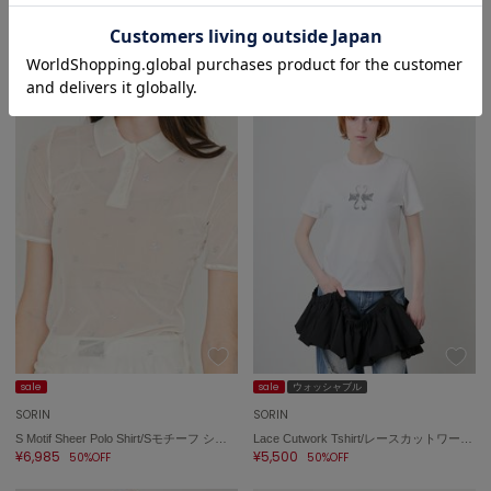
SORIN
SORIN
Shirring Off Shoulder Top/シャーリング オフショルダートップ
Bandage Sleeves Top/バンデージスリーブトップ
¥7,205
¥6,490
50%OFF
50%OFF
sale
sale
ウォッシャブル
SORIN
SORIN
S Motif Sheer Polo Shirt/Sモチーフ シアーポロシャツ
Lace Cutwork Tshirt/レースカットワークTシャツ
¥6,985
¥5,500
50%OFF
50%OFF