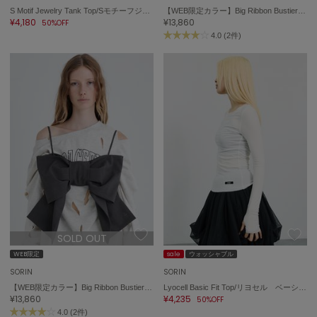
S Motif Jewelry Tank Top/Sモチーフジュエリータンクトップ
【WEB限定カラー】Big Ribbon Bustier/ビッグリボンビスチェ
¥4,180
¥13,860
50%OFF
4.0 (2件)
SOLD OUT
WEB限定
sale
ウォッシャブル
SORIN
SORIN
【WEB限定カラー】Big Ribbon Bustier/ビッグリボンビスチェ
Lyocell Basic Fit Top/リヨセル ベーシックフィットトップ
¥13,860
¥4,235
50%OFF
4.0 (2件)