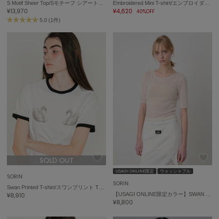
Sneakers by emmi
S Motif Sheer Top/Sモチーフ シアートップ
Embroidered Mini T-shirt/エンブロイダード ミニTシャツ
スニーカーズ バイ エミ
¥13,970
¥4,620
40%OFF
5.0 (1件)
Snow Peak
スノーピーク
SNIDEL
スナイデル
SNIDEL HOME
スナイデル ホーム
SOFER
ソフェル
SOMEWHERE BUTTER.
サムウェアバター
SOLD OUT
SORIN
USAGI ONLINE限定
ウォッシャブル
ソリン
SORIN
SORIN
Swan Printed T-shirt/スワンプリント Tシャツ
¥8,910
【USAGI ONLINE限定カラー】SWAN LAKE Half Sleeve TOP
Stylevoice for xxx
¥8,800
スタイルヴォイスフォー