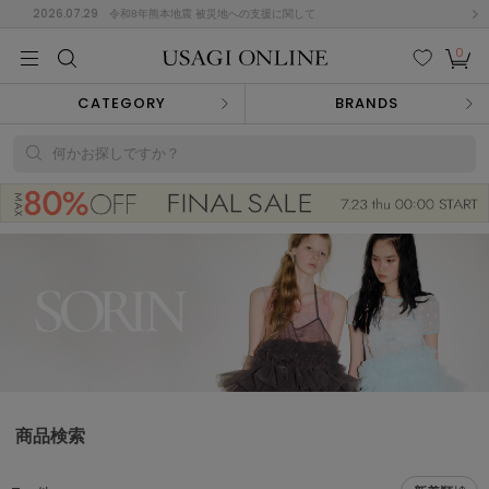
2026.07.29
令和8年熊本地震 被災地への支援に関して
0
MEN
MEN
KIDS
KIDS
BABY
BABY
BEAUTY
BEAUTY
LIFE STYLE
LIFE STYLE
検索
お気
カー
CATEGORY
BRANDS
に入
ト
り
(674)
何かお探しですか？
(2888)
B
C
D
E
F
G
I
J
K
L
M
N
ス/ドレス (1134)
P
Q
R
S
T
U
(543)
その
W
X
Y
Z
他
847)
ルームウェア (534)
商品検索
ACYM
アシーム
(121)