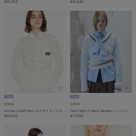
¥15,950
¥16,940
ハンター
HOKA ONEONE
ホカ オネオネ
KEEN
キーン
LAATO
ラート
le
ル
予 約
予 約
le coq sportif
SORIN
SORIN
ルコックスポルティフ
Necktie Cutoff Shirt / ネクタイカットオフシャツ
Hand Stitch V Neck Sweater / ハンドステッチＶネックセーター
¥16,500
¥17,600
LeSportsac
レスポートサック