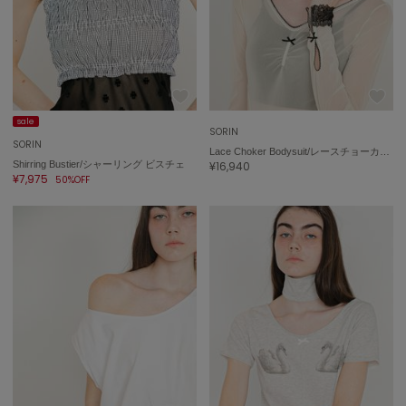
USAGI Gift
ウサギギフト
USAGI Item
ウサギアイテム
sale
SORIN
USAGI Vintage
SORIN
ウサギヴィンテージ
Lace Choker Bodysuit/レースチョーカー ボディスーツ
Shirring Bustier/シャーリング ビスチェ
¥16,940
¥7,975
50%OFF
VEJA
ヴェジャ