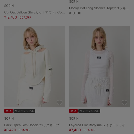
SORIN
SORIN
Flocky Dot Long Sleeves Top/フロッキードット ロングスリーブトップ
Cut Out Balloon Shirt/カットアウトバルーンシャツ
¥11,880
¥12,760
50%OFF
sale
ウォッシャブル
sale
ウォッシャブル
SORIN
SORIN
Back Open Slim Hoodie/バックオープンスリムフーディー
Layered Like Bodysuit/レイヤードライクボディスーツ
¥8,470
¥7,480
50%OFF
50%OFF