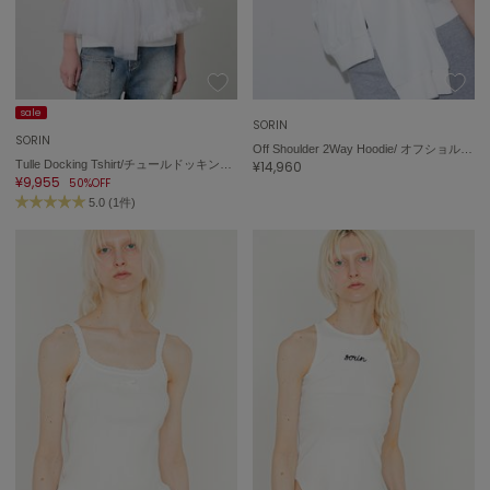
On
オン
sale
SORIN
Onitsuka Tiger
SORIN
オニツカ タイガー
Off Shoulder 2Way Hoodie/ オフショルダー2wayフーディ
Tulle Docking Tshirt/チュールドッキング Tシャツ
¥14,960
¥9,955
50%OFF
ORGUE
5.0 (1件)
オルグ
ORR
オル
PATRICK
パトリック
Philly chocolate
フィリーチョコレート
poláura