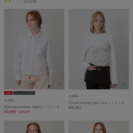
2.0 (1件)
sale
ウォッシャブル
SORIN
SORIN
Corset Docking Top/コルセットドッキングトップ
Embroidered Basic Shirt/エンブロイダード ベーシックシャツ
¥15,950
¥9,955
50%OFF