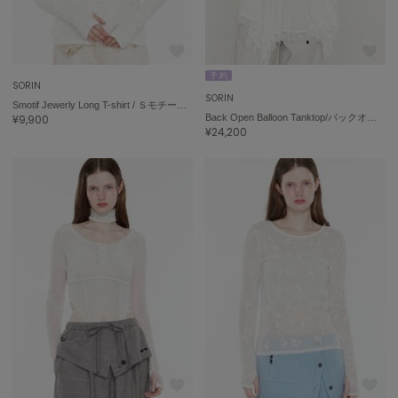
エイミー イストワール
emmi
エミ
予 約
SORIN
emmi atelier
SORIN
Smotif Jewerly Long T-shirt / ＳモチーフジュエリーロングＴシャツ
エミ アトリエ
¥9,900
Back Open Balloon Tanktop/バックオープン バルーンタンクトップ
¥24,200
emmi yoga
エミヨガ
ETRÉ TOKYO
エトレトウキョウ
ey
アイ
FILA
フィラ
FRAY I.D
フレイアイディー