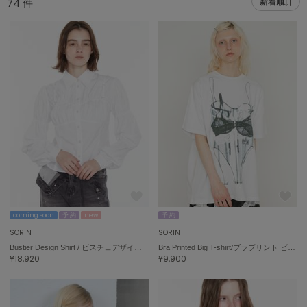
74
件
新着順
adidas
アディダス
(1978)
adidas by Stella McCartney
アディダス バイ ステラマッカートニー
887)
ALLISON BROWN
アリソンブラウン
97)
amabro
アマブロ
リー (645)
Ame no chi Hare
ョン雑貨 (850)
アメノチハレ
AMOMMA
/ランジェリー (127)
アモマ
coming soon
予 約
new
予 約
SORIN
SORIN
ánuans
ェア (119)
Bustier Design Shirt / ビスチェデザインシャツ
Bra Printed Big T-shirt/ブラプリント ビッグTシャツ
アニュアンス
¥18,920
¥9,900
 (124)
ànuke
アンヌーク