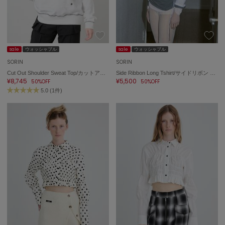
sale
ウォッシャブル
sale
ウォッシャブル
SORIN
SORIN
Cut Out Shoulder Sweat Top/カットアウトショルダー スウェットトップ
Side Ribbon Long Tshirt/サイドリボン ロングTシャツ
¥8,745
¥5,500
50%OFF
50%OFF
5.0 (1件)