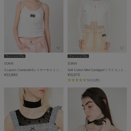
トゥデイフル
TSURU by Mariko Oikawa
ツルバイマリコオイカワ
UGG
アグ
ウォッシャブル
ウォッシャブル
UNDERSON UNDERSON
アンダーソン アンダーソン
SORIN
SORIN
3 Layers Camisole/3レイヤーキャミソール
Soft Cotton Mini Cardigan/ソフトコットン ミニカーディガン
un/neu
¥22,880
¥13,970
アンノイ
5.0 (1件)
URBAN RESEARCH ROSSO
アーバンリサーチ ロッソ
USAGI Books
ウサギブックス
USAGI Gallery
ウサギギャラリー