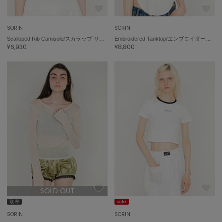
ポローラ
PUMA
SORIN
SORIN
プーマ
Scalloped Rib Camisole/スカラップ リブキャミソール
Embroidered Tanktop/エンブロイダード タンクトップ
¥6,930
¥8,800
Reebok
リーボック
SALOMON
サロモン
sanrio house
サンリオハウス
SESAME STREET MARKET
セサミストリートマーケット
SOLD OUT
SHAKA
シャカ
取 寄
sale
SORIN
SORIN