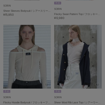
予 約
SORIN
FURFUR
SORIN
ファーファー
Sheer Sleeves Bodysuit / シアースリーブボディスーツ
¥15,950
Flocky Swan Pattern Top / フロッキースワンパターントップ
¥12,980
gelato pique
ジェラート ピケ
GELATO PIQUE CAT&DOG
ジェラート ピケ キャットアンドドッグ
gelato pique Sleep
ジェラート ピケ スリープ
GRAMICCI
グラミチ
Henon.
予 約
予 約
へノン
SORIN
SORIN
Flocky Hoodie Bodysuit / フロッキーフーディボディスーツ
Sheer Wool Rib Lace Top / シアーウールリブレーストップ
HUNTER