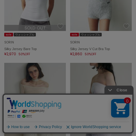
SOLD OUT
sale
ウォッシャブル
sale
ウォッシャブル
SORIN
SORIN
Silky Jersey Bare Top
Silky Jersey V Cut Bra Top
¥2,970
¥2,860
50%OFF
50%OFF