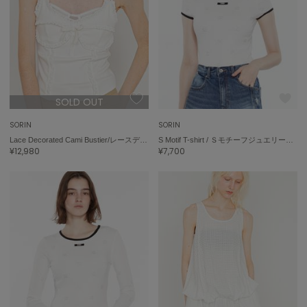
célon
セロン
Clarks Premium
クラークス
SOLD OUT
CODE A
コードエー
SORIN
SORIN
Lace Decorated Cami Bustier/レースデコレート キャミビスチェ
S Motif T-shirt / ＳモチーフジュエリーＴシャツ
COLE HAAN
¥12,980
¥7,700
コール ハーン
CONVERSE
コンバース
DANSKIN
ダンスキン
EIMY ISTOIRE