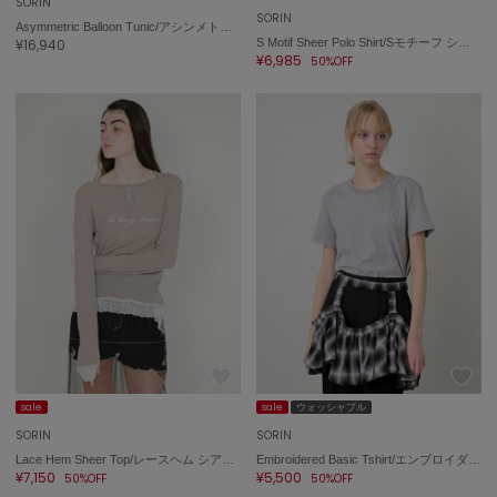
SORIN
SORIN
Asymmetric Balloon Tunic/アシンメトリック バルーンチュニック
¥16,940
S Motif Sheer Polo Shirt/Sモチーフ シアーポロシャツ
¥6,985
50%OFF
sale
sale
ウォッシャブル
SORIN
SORIN
Lace Hem Sheer Top/レースヘム シアートップ
Embroidered Basic Tshirt/エンブロイダード ベーシックTシャツ
¥7,150
¥5,500
50%OFF
50%OFF