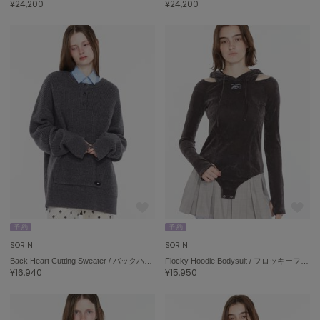
¥24,200
¥24,200
ハンター
HOKA ONEONE
ホカ オネオネ
KEEN
キーン
LAATO
ラート
le
ル
予 約
予 約
le coq sportif
SORIN
SORIN
ルコックスポルティフ
Back Heart Cutting Sweater / バックハートカッティングセーター
Flocky Hoodie Bodysuit / フロッキーフーディボディスーツ
¥16,940
¥15,950
LeSportsac
レスポートサック