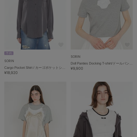
ミラオーウェン
MOIGE
モワージュ
MUCHA
ミュシャ
予 約
SORIN
NEW Balance
SORIN
ニューバランス
Doll Panties Docking T-shirt/ドールパンティー ドッキングTシャツ
Cargo Pocket Shirt / カーゴポケットシャツ
¥9,900
¥18,920
nezu
ネズ
NIKE
ナイキ
NOWNS
ナウンス
null.
ヌル