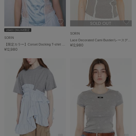
エイミー イストワール
emmi
エミ
SOLD OUT
USAGI ONLINE限定
emmi atelier
SORIN
エミ アトリエ
SORIN
Lace Decorated Cami Bustier/レースデコレート キャミビスチェ
【限定カラー】Corset Docking T-shirt / コルセットドッキングＴシャツ
¥12,980
¥12,980
emmi yoga
エミヨガ
ETRÉ TOKYO
エトレトウキョウ
ey
アイ
FILA
フィラ
FRAY I.D
フレイアイディー