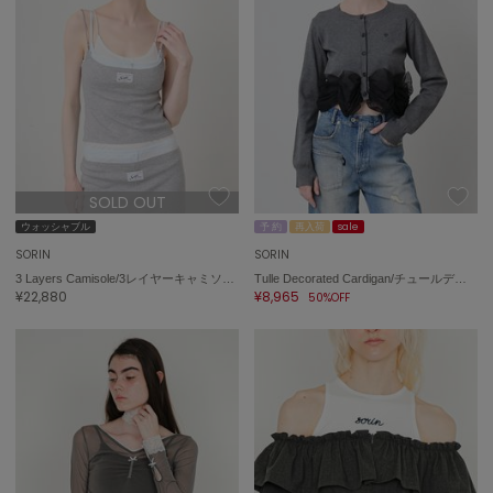
トゥデイフル
TSURU by Mariko Oikawa
ツルバイマリコオイカワ
UGG
アグ
SOLD OUT
UNDERSON UNDERSON
ウォッシャブル
予 約
再入荷
sale
アンダーソン アンダーソン
SORIN
SORIN
un/neu
3 Layers Camisole/3レイヤーキャミソール
Tulle Decorated Cardigan/チュールデコレート カーディガン
アンノイ
¥22,880
¥8,965
50%OFF
URBAN RESEARCH ROSSO
アーバンリサーチ ロッソ
USAGI Books
ウサギブックス
USAGI Gallery
ウサギギャラリー