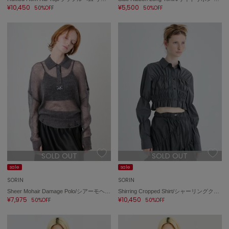
¥10,450
¥5,500
50%OFF
50%OFF
SOLD OUT
SOLD OUT
sale
sale
SORIN
SORIN
Sheer Mohair Damage Polo/シアーモヘア ダメージポロシャツ
Shirring Cropped Shirt/シャーリングクロップドシャツ
¥7,975
¥10,450
50%OFF
50%OFF