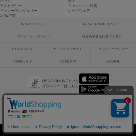
バッグ
帽子
アクセサリー
ファッション雑貨
インナー/ランジェリー
レッグウェア
水着/浴衣
MA CARDについて
USAGI ONLINEについて
プライバシーポリシー
特定商取引法に基づく表示
STORE LIST
オフィシャルサイト
カスタマーセンター
ご利用ガイド
ご利用規約
会社概要
USAGI ONLINEアプリ
ダウンロードはこちら
x
facebook
instagram
LINE
mail
Copyright © 2018 Usagi Online Co.,Ltd. All Rights Reserved.