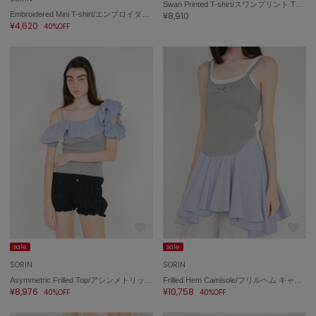
Sneakers by emmi
Swan Printed T-shirt/スワンプリント Tシャツ
スニーカーズ バイ エミ
Embroidered Mini T-shirt/エンブロイダード ミニTシャツ
¥8,910
¥4,620
40%OFF
Snow Peak
スノーピーク
SNIDEL
スナイデル
SNIDEL HOME
スナイデル ホーム
SOFER
ソフェル
SOMEWHERE BUTTER.
サムウェアバター
SORIN
sale
sale
ソリン
SORIN
SORIN
Asymmetric Frilled Top/アシンメトリック フリルトップ
Frilled Hem Camisole/フリルヘム キャミソール
Stylevoice for xxx
¥8,976
¥10,758
40%OFF
40%OFF
スタイルヴォイスフォー