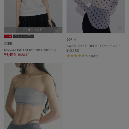
SOLD OUT
sale
ウォッシャブル
SORIN
SORIN
SWAN LAKE U-NECK TOP/スワンレイク Uネックトップ
MASCULINE Cut-off Print T-shirt/マスキュリン カットオフプリントTシャツ
¥10,780
¥4,455
50%OFF
4.7 (6件)