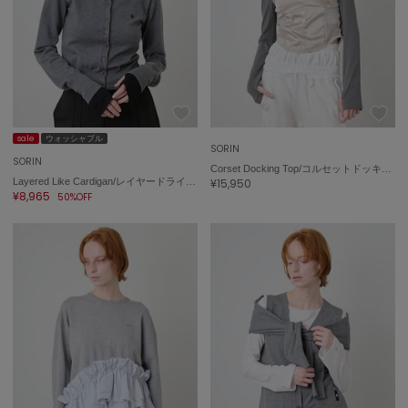
sale
ウォッシャブル
SORIN
SORIN
Corset Docking Top/コルセットドッキングトップ
Layered Like Cardigan/レイヤードライクカーディガン
¥15,950
¥8,965
50%OFF