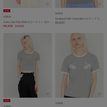
ポローラ
PUMA
sale
SORIN
プーマ
SORIN
Scalloped Rib Camisole/スカラップ リブキャミソール
Color Line Polo Shirt/カラーライン ポロシャツ
¥6,930
¥6,490
50%OFF
Reebok
リーボック
SALOMON
サロモン
sanrio house
サンリオハウス
SESAME STREET MARKET
セサミストリートマーケット
SHAKA
シャカ
sale
SORIN
SORIN