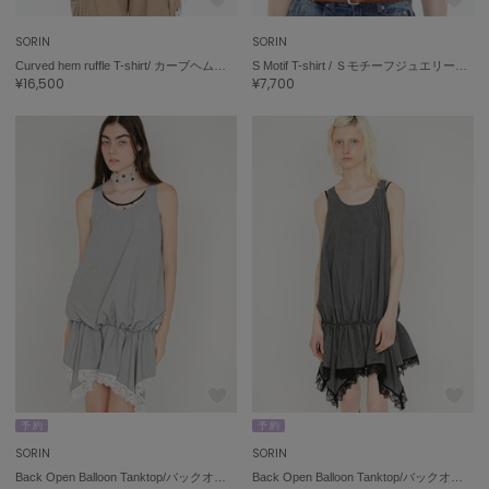
FURFUR
SORIN
SORIN
ファーファー
Curved hem ruffle T-shirt/ カーブヘムラッフルＴシャツ
S Motif T-shirt / ＳモチーフジュエリーＴシャツ
¥16,500
¥7,700
gelato pique
ジェラート ピケ
GELATO PIQUE CAT&DOG
ジェラート ピケ キャットアンドドッグ
gelato pique Sleep
ジェラート ピケ スリープ
GRAMICCI
グラミチ
Henon.
予 約
予 約
へノン
SORIN
SORIN
Back Open Balloon Tanktop/バックオープン バルーンタンクトップ
Back Open Balloon Tanktop/バックオープン バルーンタンクトップ
HUNTER