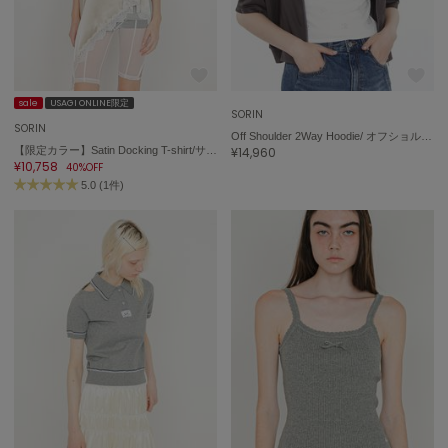
On
オン
sale
USAGI ONLINE限定
SORIN
Onitsuka Tiger
SORIN
オニツカ タイガー
Off Shoulder 2Way Hoodie/ オフショルダー2wayフーディ
【限定カラー】Satin Docking T-shirt/サテン ドッキングTシャツ
¥14,960
¥10,758
40%OFF
ORGUE
5.0 (1件)
オルグ
ORR
オル
PATRICK
パトリック
Philly chocolate
フィリーチョコレート
poláura