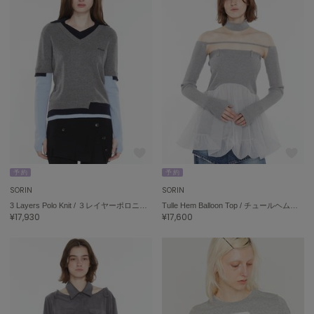
LILY BROWN
リリーブラウン
LILY BROWN Lingerie
リリーブラウンランジェリー
LITTLE UNION TOKYO
リトルユニオン トウキョウ
made of Organics
メイドオブオーガニクス
予 約
予 約
MICHU COQUETTE
SORIN
SORIN
ミチュ コケット
3 Layers Polo Knit / ３レイヤーポロニット
Tulle Hem Balloon Top / チュールヘムバルーントップ
¥17,930
¥17,600
MIESROHE
ミースロエ
miies miim
ミーエスミーム
Mila Owen