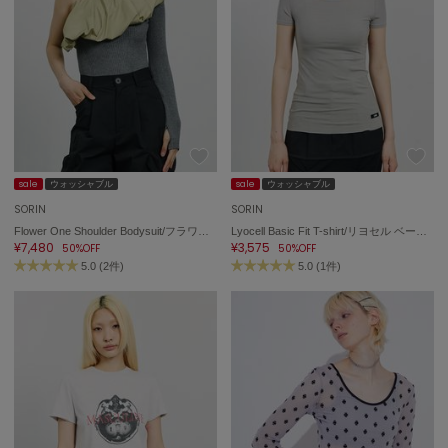
sale
ウォッシャブル
sale
ウォッシャブル
SORIN
SORIN
Flower One Shoulder Bodysuit/フラワーワンショルダーボディスーツ
Lyocell Basic Fit T-shirt/リヨセル ベーシックフィットTシャツ
¥7,480
¥3,575
50%OFF
50%OFF
5.0 (2件)
5.0 (1件)