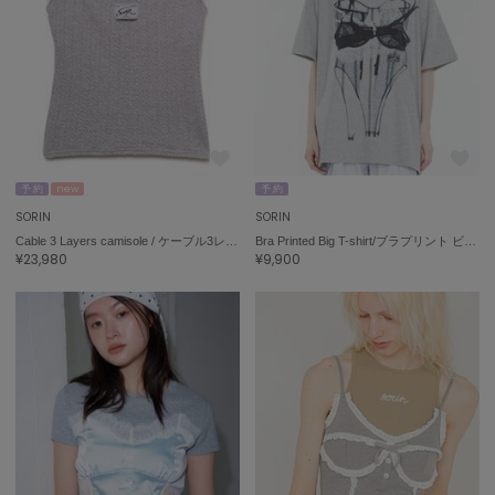
célon
セロン
Clarks Premium
クラークス
CODE A
コードエー
予 約
new
予 約
SORIN
SORIN
COLE HAAN
Cable 3 Layers camisole / ケーブル3レイヤーキャミソール
Bra Printed Big T-shirt/ブラプリント ビッグTシャツ
コール ハーン
¥23,980
¥9,900
CONVERSE
コンバース
DANSKIN
ダンスキン
EIMY ISTOIRE