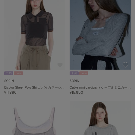
ASICS
アシックス
Ballelite
バレリット
BANDOLIER
バンドリヤー
Barbour
バブアー
予 約
new
予 約
new
SORIN
SORIN
Beyond Closet
Bicolor Sheer Polo Shirt / バイカラーシアーポロシャツ
Cable mini cardigan / ケーブルミニカーディガン
ビヨンドクローゼット
¥11,880
¥15,950
Calvin Klein
カルバン・クライン
CELFORD
セルフォード