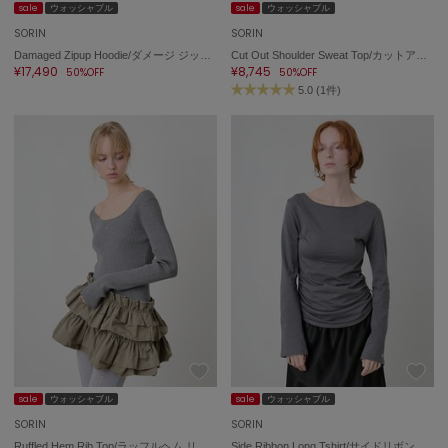
sale
ウォッシャブル
sale
ウォッシャブル
SORIN
SORIN
Damaged Zipup Hoodie/ダメージ ジップアップフーディー
Cut Out Shoulder Sweat Top/カットアウトショルダー スウェットトップ
¥17,490
¥8,745
50%OFF
50%OFF
5.0 (1件)
sale
ウォッシャブル
sale
ウォッシャブル
SORIN
SORIN
Ruffled Hem Rib Top/ラッフルヘム リブトップ
Side Ribbon Long Tshirt/サイドリボン ロングTシャツ