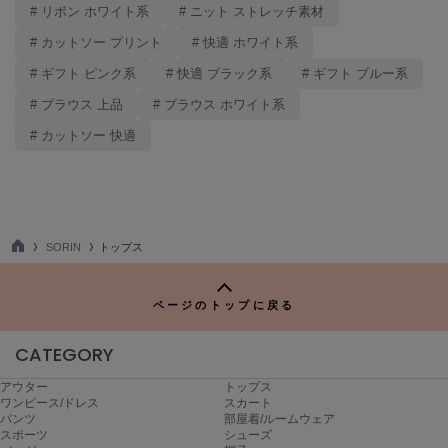
# リボン ホワイト系
# ニット ストレッチ素材
# カットソー プリント
# 快適 ホワイト系
# ギフト ピンク系
# 快適 ブラック系
# ギフト ブルー系
# ブラウス 上品
# ブラウス ホワイト系
# カットソー 快適
SORIN
トップス
TO
P
ページのトップに戻る
CATEGORY
アウター
トップス
ワンピース/ドレス
スカート
パンツ
部屋着/ルームウェア
スポーツ
シューズ