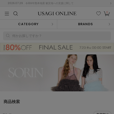
2026.07.29
令和8年熊本地震 被災地への支援に関して
0
MEN
MEN
KIDS
KIDS
BABY
BABY
BEAUTY
BEAUTY
LIFE STYLE
LIFE STYLE
検索
お気
カー
CATEGORY
BRANDS
に入
ト
り
(674)
何かお探しですか？
(2888)
B
C
D
E
F
G
I
J
K
L
M
N
ス/ドレス (1134)
P
Q
R
S
T
U
(543)
その
W
X
Y
Z
他
847)
ルームウェア (534)
商品検索
ACYM
アシーム
(121)