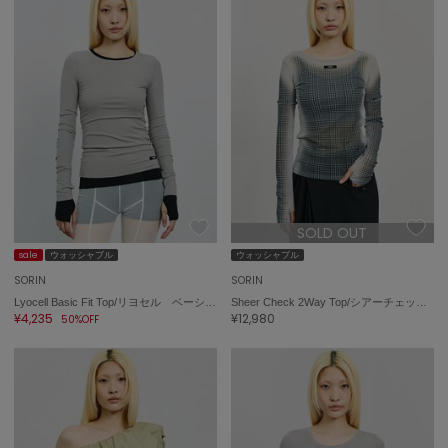
SOLD OUT
sale
ウォッシャブル
ウォッシャブル
SORIN
SORIN
Lyocell Basic Fit Top/リヨセル ベーシックフィットトップ
Sheer Check 2Way Top/シアーチェック 2WAYトップ
¥4,235
¥12,980
50%OFF