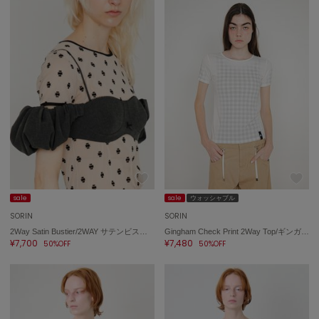
SUICOKE
スイコック
SUPERGA
スペルガ
swanë
スワネ
TAW&TOE
トーアンドトー
TEVA
sale
sale
ウォッシャブル
テバ
SORIN
SORIN
2Way Satin Bustier/2WAY サテンビスチェ
Gingham Check Print 2Way Top/ギンガムチェック プリント2WAYトップ
The Barnnet
¥7,700
¥7,480
ザバーネット
50%OFF
50%OFF
THE NORTH FACE
ザ・ノース・フェイス
TODAYFUL