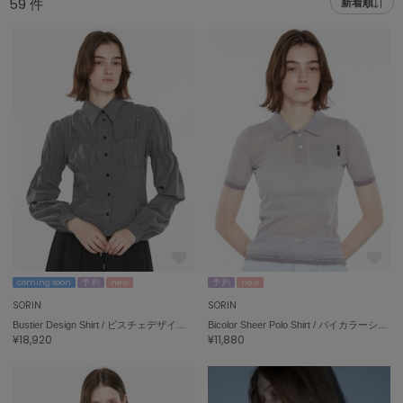
59
件
新着順
adidas
アディダス
(1978)
adidas by Stella McCartney
アディダス バイ ステラマッカートニー
887)
ALLISON BROWN
アリソンブラウン
97)
amabro
アマブロ
リー (645)
Ame no chi Hare
ョン雑貨 (850)
アメノチハレ
AMOMMA
/ランジェリー (127)
アモマ
coming soon
予 約
new
予 約
new
SORIN
SORIN
ánuans
ェア (119)
Bustier Design Shirt / ビスチェデザインシャツ
Bicolor Sheer Polo Shirt / バイカラーシアーポロシャツ
アニュアンス
¥18,920
¥11,880
 (124)
ànuke
アンヌーク