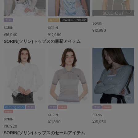
SOLD OUT
予 約
再入荷
USAGI ONLINE限定
SORIN
SORIN
SORIN
¥12,980
¥16,940
¥12,980
SORIN(ソリン)トップスの最新アイテム
coming soon
予 約
予 約
new
予 約
new
new
SORIN
SORIN
SORIN
¥11,880
¥15,950
¥18,920
SORIN(ソリン)トップスのセールアイテム