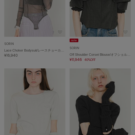
USAGI Gift
ウサギギフト
USAGI Item
ウサギアイテム
sale
SORIN
USAGI Vintage
SORIN
ウサギヴィンテージ
Lace Choker Bodysuit/レースチョーカー ボディスーツ
¥16,940
Off Shoulder Corset Blouse/オフショルダー コルセットブラウス
¥11,946
40%OFF
VEJA
ヴェジャ