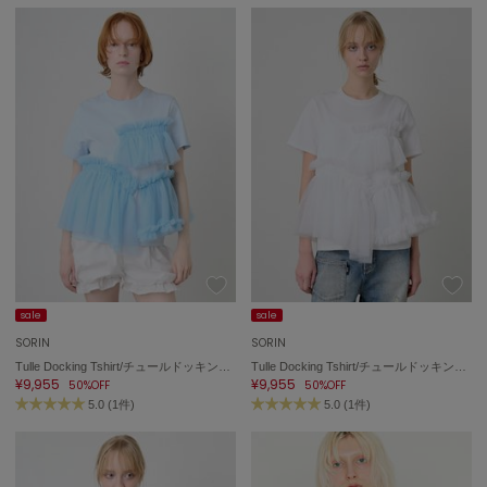
ハンター
HOKA ONEONE
ホカ オネオネ
KEEN
キーン
LAATO
ラート
le
sale
sale
ル
SORIN
SORIN
Tulle Docking Tshirt/チュールドッキング Tシャツ
Tulle Docking Tshirt/チュールドッキング Tシャツ
le coq sportif
¥9,955
¥9,955
50%OFF
50%OFF
ルコックスポルティフ
5.0 (1件)
5.0 (1件)
LeSportsac
レスポートサック