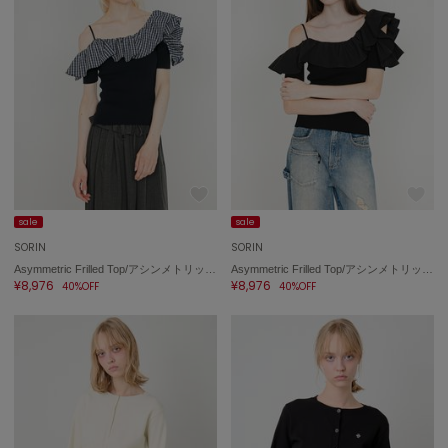
SUICOKE
スイコック
SUPERGA
スペルガ
swanë
スワネ
TAW&TOE
sale
sale
トーアンドトー
SORIN
SORIN
Asymmetric Frilled Top/アシンメトリック フリルトップ
Asymmetric Frilled Top/アシンメトリック フリルトップ
TEVA
¥8,976
¥8,976
テバ
40%OFF
40%OFF
The Barnnet
ザバーネット
THE NORTH FACE
ザ・ノース・フェイス
TODAYFUL