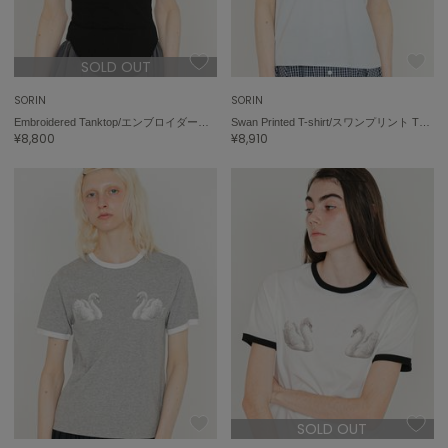
On
SOLD OUT
オン
SORIN
SORIN
Onitsuka Tiger
Embroidered Tanktop/エンブロイダード タンクトップ
Swan Printed T-shirt/スワンプリント Tシャツ
オニツカ タイガー
¥8,800
¥8,910
ORGUE
オルグ
ORR
オル
PATRICK
パトリック
Philly chocolate
フィリーチョコレート
SOLD OUT
poláura