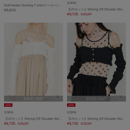
SORIN
Doll Panties Docking T-shirt/ドールパンティー ドッキングTシャツ
FURFUR
¥9,900
【UVカット】Shirring Off Shoulder Bolero/シャーリングオフショルダーボレロ
ファーファー
¥9,735
50%OFF
gelato pique
ジェラート ピケ
GELATO PIQUE CAT&DOG
ジェラート ピケ キャットアンドドッグ
gelato pique Sleep
ジェラート ピケ スリープ
GRAMICCI
グラミチ
SOLD OUT
SOLD OUT
sale
sale
Henon.
SORIN
SORIN
へノン
【UVカット】Shirring Off Shoulder Bolero/シャーリングオフショルダーボレロ
【UVカット】Shirring Off Shoulder Bolero/シャーリングオフショルダーボレロ
¥9,735
¥9,735
50%OFF
50%OFF
HUNTER