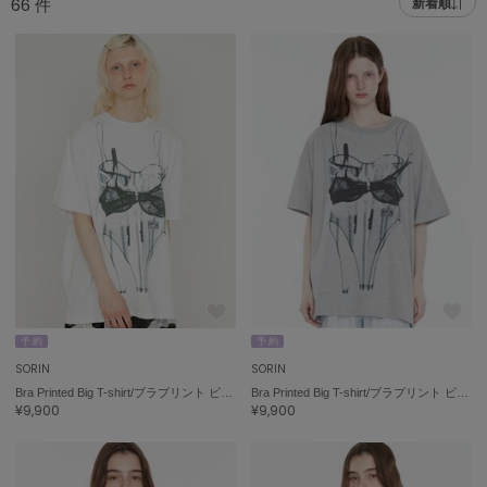
66
件
新着順
adidas
アディダス
(1996)
adidas by Stella McCartney
アディダス バイ ステラマッカートニー
893)
ALLISON BROWN
アリソンブラウン
98)
amabro
アマブロ
リー (663)
Ame no chi Hare
ョン雑貨 (858)
アメノチハレ
AMOMMA
/ランジェリー (127)
アモマ
予 約
予 約
SORIN
SORIN
ánuans
ェア (119)
Bra Printed Big T-shirt/ブラプリント ビッグTシャツ
Bra Printed Big T-shirt/ブラプリント ビッグTシャツ
アニュアンス
¥9,900
¥9,900
 (124)
ànuke
アンヌーク