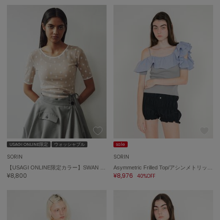
Sneakers by emmi
スニーカーズ バイ エミ
Snow Peak
スノーピーク
SNIDEL
スナイデル
SNIDEL HOME
スナイデル ホーム
SOFER
ソフェル
SOMEWHERE BUTTER.
USAGI ONLINE限定
ウォッシャブル
sale
サムウェアバター
SORIN
SORIN
【USAGI ONLINE限定カラー】SWAN LAKE Half Sleeve TOP
Asymmetric Frilled Top/アシンメトリック フリルトップ
SORIN
¥8,800
¥8,976
40%OFF
ソリン
Stylevoice for xxx
スタイルヴォイスフォー