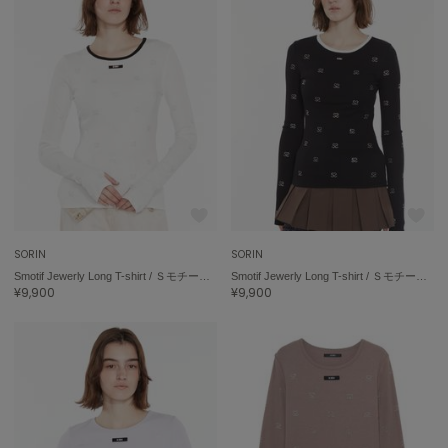
ASICS
アシックス
Ballelite
バレリット
BANDOLIER
バンドリヤー
Barbour
バブアー
SORIN
SORIN
Smotif Jewerly Long T-shirt / ＳモチーフジュエリーロングＴシャツ
Smotif Jewerly Long T-shirt / ＳモチーフジュエリーロングＴシャツ
Beyond Closet
¥9,900
¥9,900
ビヨンドクローゼット
Calvin Klein
カルバン・クライン
CELFORD
セルフォード