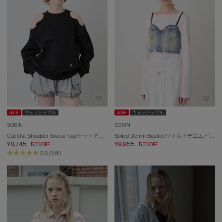
sale
ウォッシャブル
sale
ウォッシャブル
SORIN
SORIN
Cut Out Shoulder Sweat Top/カットアウトショルダー スウェットトップ
Soiled Denim Bustier/ソイルドデニムビスチェ
¥8,745
¥9,955
50%OFF
50%OFF
5.0 (1件)