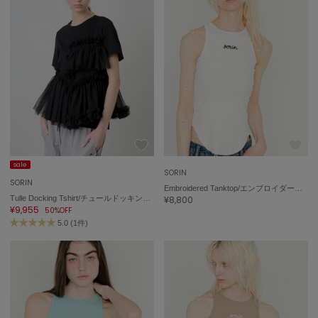
LILY BROWN
リリーブラウン
LILY BROWN Lingerie
リリーブラウンランジェリー
LITTLE UNION TOKYO
リトルユニオン トウキョウ
made of Organics
メイドオブオーガニクス
sale
SORIN
SORIN
MICHU COQUETTE
Embroidered Tanktop/エンブロイダード タンクトップ
ミチュ コケット
Tulle Docking Tshirt/チュールドッキング Tシャツ
¥8,800
¥9,955
50%OFF
5.0 (1件)
MIESROHE
ミースロエ
miies miim
ミーエスミーム
Mila Owen