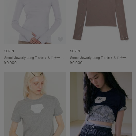
célon
セロン
Clarks Premium
クラークス
CODE A
コードエー
SORIN
SORIN
Smotif Jewerly Long T-shirt / ＳモチーフジュエリーロングＴシャツ
Smotif Jewerly Long T-shirt / ＳモチーフジュエリーロングＴシャツ
¥9,900
¥9,900
COLE HAAN
コール ハーン
CONVERSE
コンバース
DANSKIN
ダンスキン
EIMY ISTOIRE