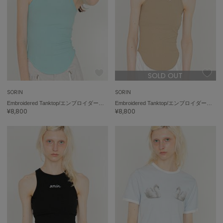
ミラオーウェン
MOIGE
モワージュ
MUCHA
ミュシャ
SOLD OUT
SORIN
SORIN
NEW Balance
ニューバランス
Embroidered Tanktop/エンブロイダード タンクトップ
Embroidered Tanktop/エンブロイダード タンクトップ
¥8,800
¥8,800
nezu
ネズ
NIKE
ナイキ
NOWNS
ナウンス
null.
ヌル