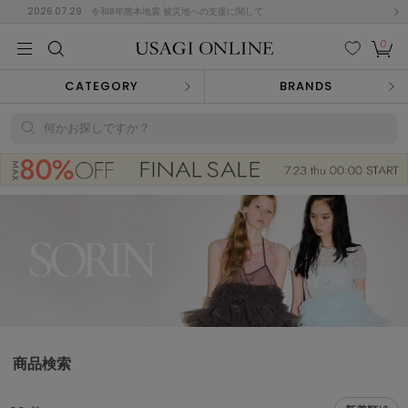
2026.07.29
令和8年熊本地震 被災地への支援に関して
0
MEN
MEN
KIDS
KIDS
BABY
BABY
BEAUTY
BEAUTY
LIFE STYLE
LIFE STYLE
検索
お気
カー
CATEGORY
BRANDS
に入
ト
り
(684)
何かお探しですか？
(2928)
B
C
D
E
F
G
I
J
K
L
M
N
ス/ドレス (1145)
P
Q
R
S
T
U
(546)
その
W
X
Y
Z
他
850)
ルームウェア (535)
商品検索
ACYM
アシーム
(121)