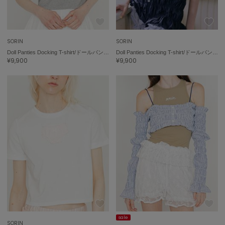
エイミー イストワール
emmi
エミ
SORIN
SORIN
Doll Panties Docking T-shirt/ドールパンティー ドッキングTシャツ
Doll Panties Docking T-shirt/ドールパンティー ドッキングTシャツ
emmi atelier
¥9,900
¥9,900
エミ アトリエ
emmi yoga
エミヨガ
ETRÉ TOKYO
エトレトウキョウ
ey
アイ
FILA
フィラ
FRAY I.D
sale
フレイアイディー
SORIN