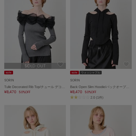
SOLD OUT
sale
sale
ウォッシャブル
SORIN
SORIN
Tulle Decorated Rib Top/チュール デコレート リブトップ
Back Open Slim Hoodie/バックオープンスリムフーディー
¥8,470
¥8,470
50%OFF
50%OFF
2.0 (1件)