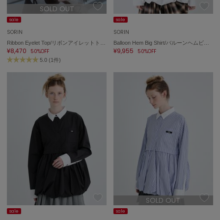
SOLD OUT
sale
sale
SORIN
SORIN
Ribbon Eyelet Top/リボンアイレットトップ
Balloon Hem Big Shirt/バルーンヘムビッグシャツ
¥8,470
¥9,955
50%OFF
50%OFF
5.0 (1件)
SOLD OUT
sale
sale