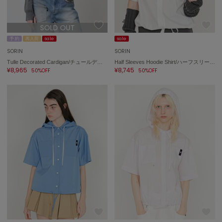
USAGI Gift
ウサギギフト
SOLD OUT
予 約
再入荷
sale
sale
USAGI Item
SORIN
SORIN
ウサギアイテム
Tulle Decorated Cardigan/チュールデコレート カーディガン
Half Sleeves Hoodie Shirt/ハーフスリーブ フーディーシャツ
¥8,965
¥8,745
50%OFF
50%OFF
USAGI Vintage
ウサギヴィンテージ
VEJA
ヴェジャ