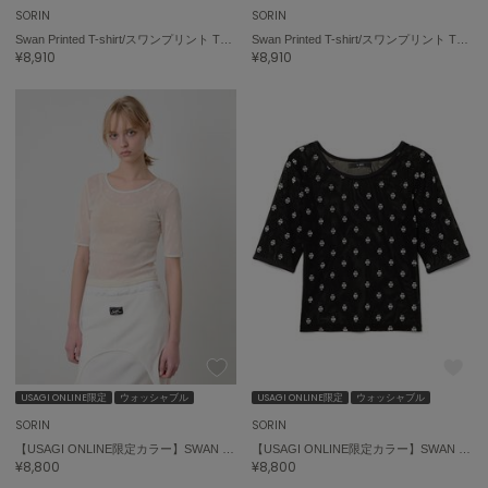
ポローラ
SORIN
SORIN
Swan Printed T-shirt/スワンプリント Tシャツ
Swan Printed T-shirt/スワンプリント Tシャツ
PUMA
¥8,910
¥8,910
プーマ
Reebok
リーボック
SALOMON
サロモン
sanrio house
サンリオハウス
SESAME STREET MARKET
セサミストリートマーケット
USAGI ONLINE限定
ウォッシャブル
USAGI ONLINE限定
ウォッシャブル
SORIN
SORIN
SHAKA
シャカ
【USAGI ONLINE限定カラー】SWAN LAKE Half Sleeve TOP
【USAGI ONLINE限定カラー】SWAN LAKE Half Sleeve TOP
¥8,800
¥8,800