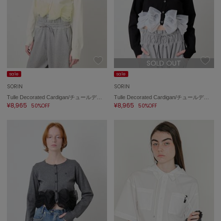
トゥデイフル
TSURU by Mariko Oikawa
ツルバイマリコオイカワ
SOLD OUT
UGG
sale
sale
アグ
SORIN
SORIN
UNDERSON UNDERSON
Tulle Decorated Cardigan/チュールデコレート カーディガン
Tulle Decorated Cardigan/チュールデコレート カーディガン
アンダーソン アンダーソン
¥8,965
¥8,965
50%OFF
50%OFF
un/neu
アンノイ
URBAN RESEARCH ROSSO
アーバンリサーチ ロッソ
USAGI Books
ウサギブックス
USAGI Gallery
ウサギギャラリー