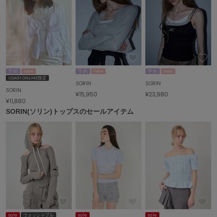
予 約
new
予 約
new
予 約
new
USAGI ONLINE限定
SORIN
SORIN
SORIN
¥15,950
¥23,980
¥11,880
SORIN(ソリン)トップスのセールアイテム
sale
ウォッシャブル
sale
sale