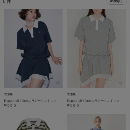
6
件
新着順
adidas
アディダス
(1996)
adidas by Stella McCartney
アディダス バイ ステラマッカートニー
893)
ALLISON BROWN
アリソンブラウン
98)
amabro
アマブロ
リー (663)
Ame no chi Hare
ョン雑貨 (858)
アメノチハレ
AMOMMA
/ランジェリー (127)
アモマ
SORIN
SORIN
Rugger Mini Dress/ラガーミニドレス
Rugger Mini Dress/ラガーミニドレス
ánuans
ェア (119)
¥19,910
¥19,910
アニュアンス
 (124)
ànuke
アンヌーク