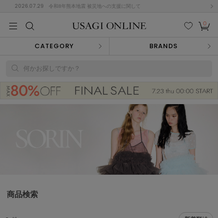
2026.07.29
令和8年熊本地震 被災地への支援に関して
0
MEN
MEN
KIDS
KIDS
BABY
BABY
BEAUTY
BEAUTY
LIFE STYLE
LIFE STYLE
検索
お気
カー
CATEGORY
BRANDS
に入
ト
り
(684)
何かお探しですか？
(2928)
B
C
D
E
F
G
I
J
K
L
M
N
ス/ドレス (1145)
P
Q
R
S
T
U
(546)
その
W
X
Y
Z
他
850)
ルームウェア (535)
商品検索
ACYM
アシーム
(121)