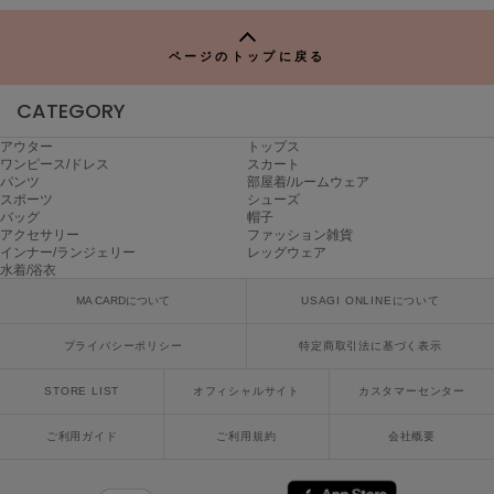
ハンター
TO
P
HOKA ONEONE
ページのトップに戻る
ホカ オネオネ
CATEGORY
アウター
トップス
KEEN
ワンピース/ドレス
スカート
キーン
パンツ
部屋着/ルームウェア
スポーツ
シューズ
バッグ
帽子
アクセサリー
ファッション雑貨
LAATO
インナー/ランジェリー
レッグウェア
ラート
水着/浴衣
MA CARDについて
USAGI ONLINEについて
le
ル
プライバシーポリシー
特定商取引法に基づく表示
le coq sportif
ルコックスポルティフ
STORE LIST
オフィシャルサイト
カスタマーセンター
ご利用ガイド
ご利用規約
会社概要
LeSportsac
レスポートサック