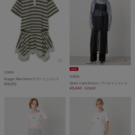
ASICS
アシックス
Ballelite
バレリット
BANDOLIER
バンドリヤー
Barbour
sale
バブアー
SORIN
SORIN
Rugger Mini Dress/ラガーミニドレス
¥19,910
Sheer Cami Dress/シアーキャミドレス
Beyond Closet
¥11,440
50%OFF
ビヨンドクローゼット
Calvin Klein
カルバン・クライン
CELFORD
セルフォード