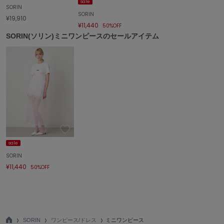
sale
SORIN
SORIN
FURFUR
¥19,910
ファーファー
¥11,440
50%OFF
SORIN(ソリン)ミニワンピースのセールアイテム
gelato pique
ジェラート ピケ
GELATO PIQUE CAT&DOG
ジェラート ピケ キャットアンドドッグ
gelato pique Sleep
ジェラート ピケ スリープ
sale
GRAMICCI
グラミチ
SORIN
¥11,440
50%OFF
Henon.
へノン
HUNTER
SORIN
ワンピース/ドレス
ミニワンピース