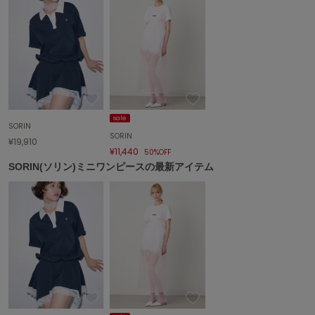
エイミー イストワール
emmi
エミ
emmi atelier
エミ アトリエ
emmi yoga
sale
エミヨガ
SORIN
SORIN
¥19,910
¥11,440
50%OFF
ETRÉ TOKYO
エトレトウキョウ
SORIN(ソリン)ミニワンピースの最新アイテム
ey
アイ
FILA
フィラ
FRAY I.D
フレイアイディー