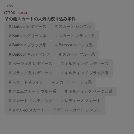
エイミー イストワール
SORIN
¥7,700
50%OFF
emmi
その他スカートの人気の絞り込み条件
エミ
# Barbour レディース
# スカート シンプル
emmi atelier
# Barbour グリーン系
# スカート ブラック系
エミ アトリエ
# Barbour ブラック系
# Barbour ベージュ系
emmi yoga
エミヨガ
# Barbour キルティング
# スカート ブルー系
# ベージュ系 レディース
# キルティング レディース
ETRÉ TOKYO
エトレトウキョウ
# ブラック系 レディース
# キルティング ブラック系
# スカート Aライン
# スカート ベージュ系
ey
アイ
# デニムスカート ブルー系
# キルティング ベージュ系
# スカート キルティング
# レディース スカート
FILA
# きれいめ スカート
# デニムスカート シンプル
フィラ
FRAY I.D
フレイアイディー