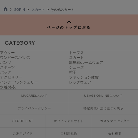
SORIN
スカート
その他スカート
FURFUR
ファーファー
TO
P
ページのトップに戻る
gelato pique
CATEGORY
ジェラート ピケ
アウター
トップス
GELATO PIQUE CAT&DOG
ワンピース/ドレス
スカート
ジェラート ピケ キャットアンドドッグ
パンツ
部屋着/ルームウェア
スポーツ
シューズ
バッグ
帽子
gelato pique Sleep
ジェラート ピケ スリープ
アクセサリー
ファッション雑貨
インナー/ランジェリー
レッグウェア
水着/浴衣
GRAMICCI
グラミチ
MA CARDについて
USAGI ONLINEについて
プライバシーポリシー
特定商取引法に基づく表示
Henon.
STORE LIST
オフィシャルサイト
カスタマーセンター
へノン
ご利用ガイド
ご利用規約
会社概要
HUNTER