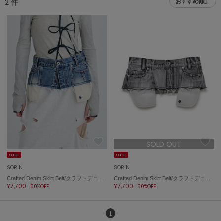
2
件
おすすめ順
adidas
アディダス
(1992)
adidas by Stella McCartney
アディダス バイ ステラマッカートニー
870)
ALLISON BROWN
アリソンブラウン
06)
amabro
アマブロ
リー (633)
Ame no chi Hare
ョン雑貨 (854)
アメノチハレ
SOLD OUT
AMOMMA
/ランジェリー (127)
アモマ
sale
sale
SORIN
SORIN
ánuans
ェア (121)
Crafted Denim Skirt Belt/クラフトデニムスカートベルト
Crafted Denim Skirt Belt/クラフトデニムスカートベルト
アニュアンス
¥7,700
¥7,700
50%OFF
50%OFF
 (124)
ànuke
アンヌーク
1