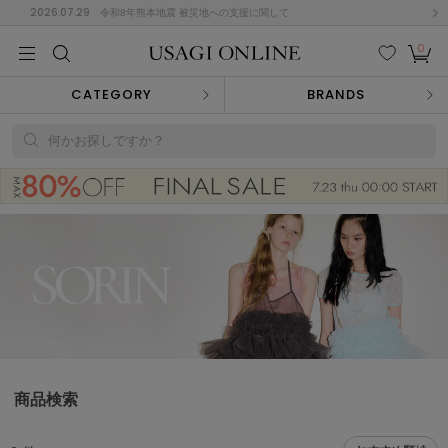
2026.07.29
令和8年熊本地震 被災地への支援に関して
0
MEN
MEN
KIDS
KIDS
BABY
BABY
BEAUTY
BEAUTY
LIFE STYLE
LIFE STYLE
検索
お気
カー
CATEGORY
BRANDS
に入
ト
り
(682)
何かお探しですか？
(3041)
B
C
D
E
F
G
I
J
K
L
M
N
ス/ドレス (1170)
P
Q
R
S
T
U
(568)
その
W
X
Y
Z
他
889)
ルームウェア (612)
商品検索
ACYM
アシーム
(121)