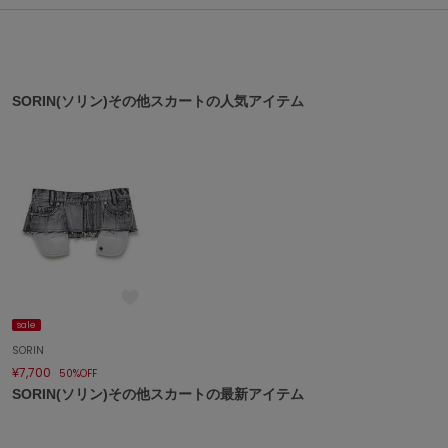
ASICS
アシックス
SORIN(ソリン)その他スカートの人気アイテム
Ballelite
バレリット
BANDOLIER
バンドリヤー
Barbour
バブアー
Beyond Closet
ビヨンドクローゼット
sale
SORIN
Calvin Klein
¥7,700
50%OFF
カルバン・クライン
SORIN(ソリン)その他スカートの最新アイテム
CELFORD
セルフォード