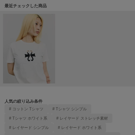
poláura
関連記事
最近チェックした商品
ポローラ
PUMA
プーマ
Reebok
リーボック
SALOMON
サロモン
sanrio house
サンリオハウス
人気の絞り込み条件
# コットン Tシャツ
# Tシャツ シンプル
SESAME STREET MARKET
セサミストリートマーケット
# Tシャツ ホワイト系
# レイヤード ストレッチ素材
# レイヤード シンプル
# レイヤード ホワイト系
SHAKA
シャカ