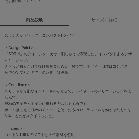
配送について
célon
セロン
商品説明
サイズ／詳細
Clarks Premium
クラークス
スワンカットワーク コンパクトTシャツ
＜Design Point＞
CODE A
コードエー
『SORIN』のアイコンを、カット刺しゅうで表現した、インパクトあるデザ
インＴシャツ。
COLE HAAN
さらりと着るだけで抜け感を楽しめる一枚です。ボディー自体はコンパクト
コール ハーン
めでシンプルなので、使い勝手は抜群。
CONVERSE
＜Coordinate＞
コンバース
スリットから肌やインナーをのぞかせて、レイヤードのバリエーションを楽
しんで。
総柄のアイテムをインに重ねるのもおすすめです。
ボトムはあえて甘めのチュールを使ったものや、ラッフルを効かせたものを
DANSKIN
MIXするのがスタイリッシュ。
ダンスキン
＜Fabric＞
コットン100％のソフトな天竺素材を使用。