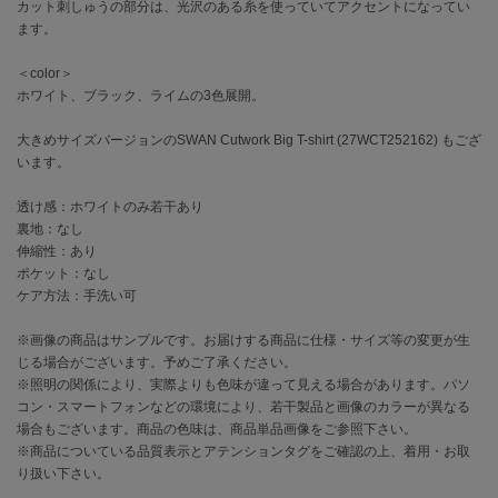
EIMY ISTOIRE
カット刺しゅうの部分は、光沢のある糸を使っていてアクセントになってい
エイミー イストワール
ます。
emmi
＜color＞
エミ
ホワイト、ブラック、ライムの3色展開。
emmi atelier
大きめサイズバージョンのSWAN Cutwork Big T-shirt (27WCT252162) もござ
エミ アトリエ
います。
emmi yoga
透け感：ホワイトのみ若干あり
エミヨガ
裏地：なし
伸縮性：あり
ETRÉ TOKYO
エトレトウキョウ
ポケット：なし
ケア方法：手洗い可
ey
アイ
※画像の商品はサンプルです。お届けする商品に仕様・サイズ等の変更が生
じる場合がございます。予めご了承ください。
※照明の関係により、実際よりも色味が違って見える場合があります。パソ
コン・スマートフォンなどの環境により、若干製品と画像のカラーが異なる
FILA
場合もございます。商品の色味は、商品単品画像をご参照下さい。
フィラ
※商品についている品質表示とアテンションタグをご確認の上、着用・お取
り扱い下さい。
FRAY I.D