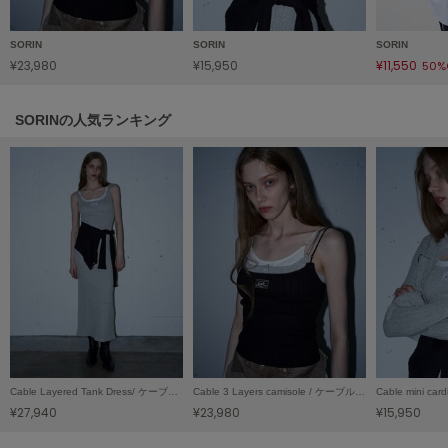
ヌル
SORIN
SORIN
SORIN
¥23,980
¥15,950
¥11,550
50%
On
オン
SORINの人気ランキング
Onitsuka Tiger
オニツカ タイガー
ORGUE
オルグ
ORR
オル
PATRICK
パトリック
Cable Layered Tank Dress/ ケーブルレイヤード タンクドレス
Cable 3 Layers camisole / ケーブル3レイヤーキャミソール
Philly chocolate
¥27,940
¥23,980
¥15,950
フィリーチョコレート