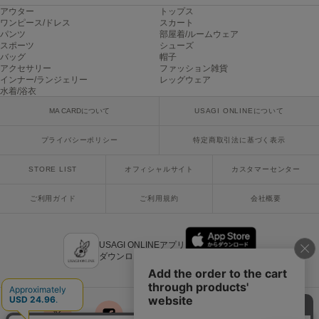
アウター
トップス
ワンピース/ドレス
スカート
SUICOKE
パンツ
部屋着/ルームウェア
スイコック
スポーツ
シューズ
バッグ
帽子
アクセサリー
ファッション雑貨
SUPERGA
インナー/ランジェリー
レッグウェア
スペルガ
水着/浴衣
swanë
MA CARDについて
USAGI ONLINEについて
スワネ
プライバシーポリシー
特定商取引法に基づく表示
STORE LIST
オフィシャルサイト
カスタマーセンター
TAW&TOE
トーアンドトー
ご利用ガイド
ご利用規約
会社概要
TEVA
テバ
USAGI ONLINEアプリ
ダウンロードはこちら
The Barnnet
ザバーネット
THE NORTH FACE
ザ・ノース・フェイス