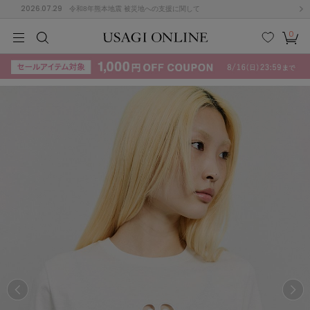
2026.07.29
令和8年熊本地震 被災地への支援に関して
0
MEN
MEN
KIDS
KIDS
BABY
BABY
BEAUTY
BEAUTY
LIFE STYLE
LIFE STYLE
検索
お気
カー
に入
ト
り
(715)
(3074)
B
C
D
E
F
G
I
J
K
L
M
N
ス/ドレス (1179)
P
Q
R
S
T
U
(570)
その
W
X
Y
Z
他
890)
ルームウェア (535)
ACYM
アシーム
(121)