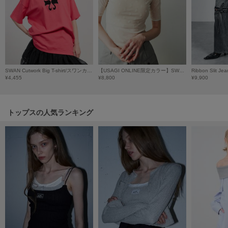
Mila Owen
ミラオーウェン
MOIGE
モワージュ
MUCHA
ミュシャ
SWAN Cutwork Big T-shirt/スワンカットワーク ビッグTシャツ
【USAGI ONLINE限定カラー】SWAN LAKE Half Sleeve TOP
¥4,455
¥8,800
¥9,900
NEW Balance
トップスの人気ランキング
ニューバランス
nezu
ネズ
NIKE
ナイキ
NOWNS
ナウンス
null.