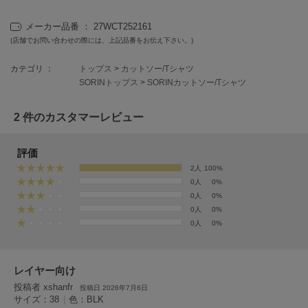
フレイアイディー
メーカー品番 ： 27WCT252161
FURFUR
ファーファー
(店舗でお問い合わせの際には、上記品番をお伝え下さい。)
カテゴリ ：
トップス
>
カットソー/Tシャツ
SORINトップス
>
SORINカットソー/Tシャツ
gelato pique
ジェラート ピケ
2 件のカスタマーレビュー
GELATO PIQUE CAT&DOG
ジェラート ピケ キャットアンドドッグ
評価
2人
100%
gelato pique Sleep
ジェラート ピケ スリープ
0人
0%
0人
0%
0人
0%
GRAMICCI
グラミチ
0人
0%
レイヤー向け
Henon.
へノン
投稿者 xshanfr
投稿日 2026年7月6日
サイズ：38
|
色：BLK