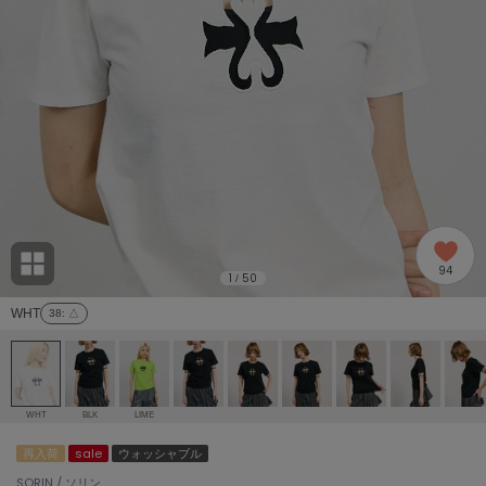
adidas
アディダス
(2005)
adidas by Stella McCartney
アディダス バイ ステラマッカートニー
916)
ALLISON BROWN
アリソンブラウン
07)
amabro
アマブロ
リー (664)
Ame no chi Hare
94
アメノチハレ
1
50
/
ョン雑貨 (865)
WHT
38
: △
AMOMMA
アモマ
/ランジェリー (127)
ánuans
ェア (121)
アニュアンス
WHT
BLK
LIME
ànuke
再入荷
sale
ウォッシャブル
 (124)
アンヌーク
SORIN / ソリン