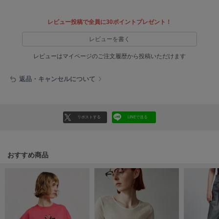
LILY BROWN
リリーブラウン
レビュー投稿で全員に30ポイントプレゼント！
レビューを書く
LILY BROWN Lingerie
リリーブラウンランジェリー
レビューはマイページのご注文履歴から投稿いただけます
LITTLE UNION TOKYO
リトルユニオン トウキョウ
返品・キャンセルについて
made of Organics
リポストする
LINEで送る
メイドオブオーガニクス
MICHU COQUETTE
ミチュ コケット
おすすめ商品
MIESROHE
ミースロエ
miies miim
ミーエスミーム