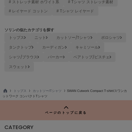
# ストレッチ素材 ホワイト系
# Tシャツ ストレッチ素材
Sneakers by emmi
# レイヤード コットン
# Tシャツ レイヤード
スニーカーズ バイ エミ
Snow Peak
ソリンの似たカテゴリを探す
スノーピーク
トップス
ニット
カットソー/Tシャツ
ポロシャツ
SNIDEL
タンクトップ
カーディガン
キャミソール
スナイデル
シャツ/ブラウス
パーカー
ベアトップ/ビスチェ
SNIDEL HOME
スナイデル ホーム
スウェット
SOFER
ソフェル
トップス
カットソー/Tシャツ
SWAN Cutwork Compact T-shirt/スワンカ
SOMEWHERE BUTTER.
TO
ットワーク コンパクトTシャツ
サムウェアバター
P
SORIN
ページのトップに戻る
ソリン
CATEGORY
Stylevoice for xxx
スタイルヴォイスフォー