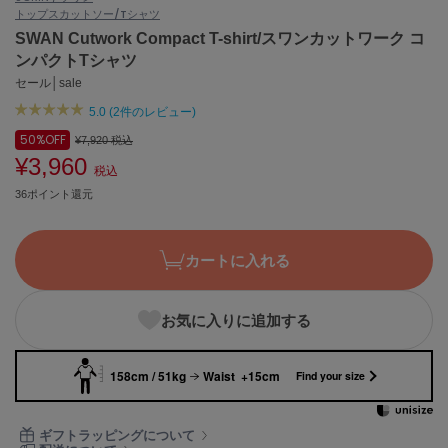
トップス
カットソー/Tシャツ
ASICS
アシックス
SWAN Cutwork Compact T-shirt/スワンカットワーク コ
ンパクトTシャツ
セール│sale
5.0 (2件のレビュー)
Ballelite
バレリット
50%
OFF
¥7,920
税込
¥3,960
BANDOLIER
税込
バンドリヤー
36ポイント還元
Barbour
バブアー
カートに入れる
Beyond Closet
ビヨンドクローゼット
お気に入りに追加する
158cm / 51kg
Waist +15cm
Calvin Klein
Find your size
カルバン・クライン
CELFORD
ギフトラッピングについて
セルフォード