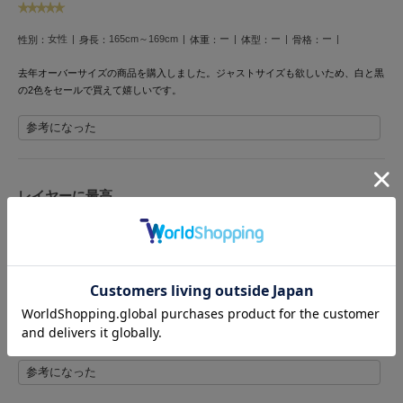
HUNTER
ハンター
女性
165cm～169cm
ー
ー
ー
性別：
身長：
体重：
体型：
骨格：
HOKA ONEONE
ホカ オネオネ
去年オーバーサイズの商品を購入しました。ジャストサイズも欲しいため、白と黒
の2色をセールで買えて嬉しいです。
参考になった
KEEN
キーン
レイヤーに最高
投稿者 xshanfr
投稿日 2026年7月6日
LAATO
サイズ：38
|
色：WHT
ラート
le
女性
160cm～164cm
ー
ー
ー
ル
性別：
身長：
体重：
体型：
骨格：
去年オーバーサイズの商品を購入しました。ジャストサイズも欲しいため、白と黒
le coq sportif
の2色をセールで買えて嬉しいです。
ルコックスポルティフ
参考になった
LeSportsac
レスポートサック