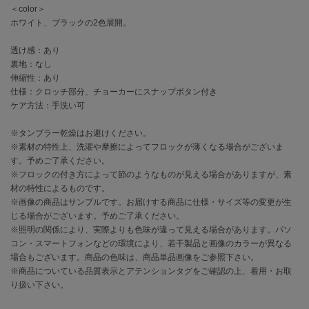
EIMY ISTOIRE
＜color＞
エイミー イストワール
ホワイト、ブラックの2色展開。
emmi
透け感：あり
エミ
裏地：なし
伸縮性：あり
emmi atelier
エミ アトリエ
仕様：クロッチ部分、チョーカーにスナップボタン付き
ケア方法：手洗い可
emmi yoga
エミヨガ
※タンブラー乾燥はお避けください。
※素材の特性上、洗濯や摩擦によってフロックが薄くなる場合がございま
ETRÉ TOKYO
す。予めご了承ください。
エトレトウキョウ
※フロックの付き方によって節のようなものが見える場合がありますが、素
材の特性によるものです。
ey
※画像の商品はサンプルです。お届けする商品に仕様・サイズ等の変更が生
アイ
じる場合がございます。予めご了承ください。
※照明の関係により、実際よりも色味が違って見える場合があります。パソ
コン・スマートフォンなどの環境により、若干製品と画像のカラーが異なる
場合もございます。商品の色味は、商品単品画像をご参照下さい。
FILA
※商品についている品質表示とアテンションタグをご確認の上、着用・お取
フィラ
り扱い下さい。
FRAY I.D