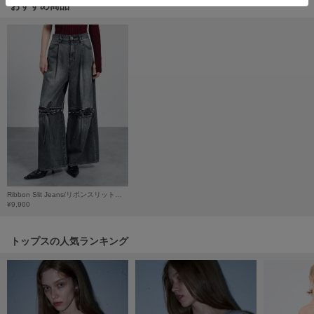
おすすめ商品
HUNTER
ハンター
HOKA ONEONE
ホカ オネオネ
KEEN
キーン
LAATO
ラート
Ribbon Slit Jeans/リボンスリットジーンズ
¥9,900
le
ル
トップスの人気ランキング
le coq sportif
ルコックスポルティフ
LeSportsac
レスポートサック