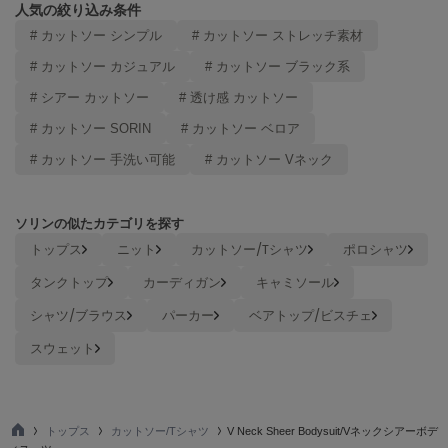
人気の絞り込み条件
ヌル
# カットソー シンプル
# カットソー ストレッチ素材
# カットソー カジュアル
# カットソー ブラック系
On
# シアー カットソー
# 透け感 カットソー
オン
# カットソー SORIN
# カットソー ベロア
Onitsuka Tiger
オニツカ タイガー
# カットソー 手洗い可能
# カットソー Vネック
ORGUE
オルグ
ソリンの似たカテゴリを探す
トップス
ニット
カットソー/Tシャツ
ポロシャツ
ORR
オル
タンクトップ
カーディガン
キャミソール
シャツ/ブラウス
パーカー
ベアトップ/ビスチェ
スウェット
PATRICK
パトリック
Philly chocolate
フィリーチョコレート
トップス
カットソー/Tシャツ
V Neck Sheer Bodysuit/Vネックシアーボデ
TO