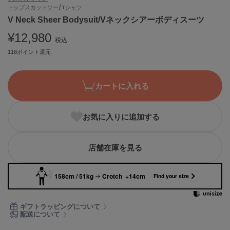
トップス
カットソー/Tシャツ
ASICS
アシックス
V Neck Sheer Bodysuit/Vネックシアーボディスーツ
¥12,980
税込
118ポイント還元
Ballelite
バレリット
カートに入れる
BANDOLIER
バンドリヤー
お気に入りに追加する
Barbour
バブアー
Beyond Closet
店舗在庫を見る
ビヨンドクローゼット
158cm / 51kg
Crotch +14cm
Find your size
Calvin Klein
カルバン・クライン
ギフトラッピングについて
配送について
CELFORD
セルフォード