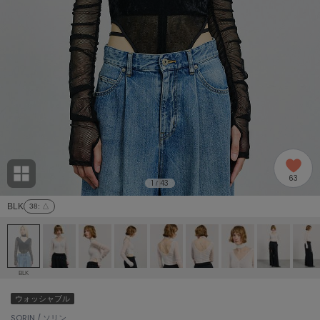
adidas
アディダス
(2005)
adidas by Stella McCartney
アディダス バイ ステラマッカートニー
916)
ALLISON BROWN
アリソンブラウン
07)
amabro
アマブロ
リー (664)
Ame no chi Hare
63
アメノチハレ
1
43
/
ョン雑貨 (865)
BLK
38
: △
AMOMMA
アモマ
/ランジェリー (127)
ánuans
ェア (121)
アニュアンス
BLK
ànuke
ウォッシャブル
 (124)
アンヌーク
SORIN / ソリン