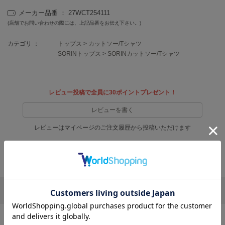
フレイアイディー
メーカー品番 ： 27WCT254111
FURFUR
(店舗でお問い合わせの際には、上記品番をお伝え下さい。)
ファーファー
カテゴリ ：
トップス
>
カットソー/Tシャツ
SORINトップス
>
SORINカットソー/Tシャツ
gelato pique
ジェラート ピケ
レビュー投稿で全員に30ポイントプレゼント！
GELATO PIQUE CAT&DOG
ジェラート ピケ キャットアンドドッグ
レビューを書く
gelato pique Sleep
レビューはマイページのご注文履歴から投稿いただけます
ジェラート ピケ スリープ
返品・キャンセルについて
GRAMICCI
グラミチ
リポストする
LINEで送る
Henon.
へノン