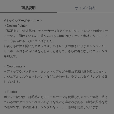
商品説明
サイズ／詳細
célon
セロン
Vネックシアーボディスーツ
Clarks Premium
＜Design Point＞
クラークス
『SORIN』で大人気の、チョーカーつきアイテムです。トレンドのボディー
スーツを、透けているのに温かみのある印象的なメッシュ素材で作って、ア
CODE A
ート心あふれる一枚に仕上げました。
コードエー
前後ともに深く開いたＶネックや、ハイレッグの腰まわりがセンシュアル。
サムホール付きの長い袖をくしゅっとさせて、さらに着こなしにニュアンス
COLE HAAN
を加えて。
コール ハーン
＜Coordinate＞
CONVERSE
ベアトップやバンドゥー、タンクトップなどを重ねて透け感を楽しめます。
コンバース
カジュアルなスウェットパンツなどに合わせる、ラフなスタイリングも提案
しています。
DANSKIN
＜Fabric＞
ダンスキン
ボディー部分は、起毛感のあるモールヤーンを使用したメッシュ素材。透け
ているのにクラッシュベロアのような光沢と温かみがある、独特の質感を持
つ素材です。袖の部分は、シンプルなメッシュ素材を使用しています。