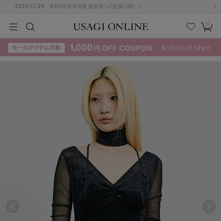
2026.07.29
令和8年熊本地震 被災地への支援に関して
0
MEN
MEN
KIDS
KIDS
BABY
BABY
BEAUTY
BEAUTY
LIFE STYLE
LIFE STYLE
検索
お気
カー
に入
ト
り
(715)
(3074)
B
C
D
E
F
G
I
J
K
L
M
N
ス/ドレス (1179)
P
Q
R
S
T
U
(570)
その
W
X
Y
Z
他
890)
ルームウェア (535)
ACYM
アシーム
(121)