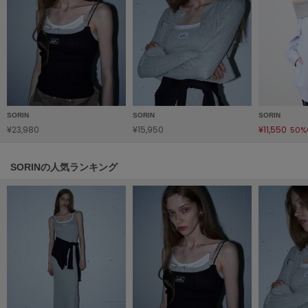
LILY BROWN
リリーブラウン
LILY BROWN Lingerie
リリーブラウンランジェリー
LITTLE UNION TOKYO
リトルユニオン トウキョウ
SORIN
SORIN
SORIN
¥23,980
¥15,950
¥11,550
50%
made of Organics
SORINの人気ランキング
メイドオブオーガニクス
MICHU COQUETTE
ミチュ コケット
MIESROHE
ミースロエ
miies miim
ミーエスミーム