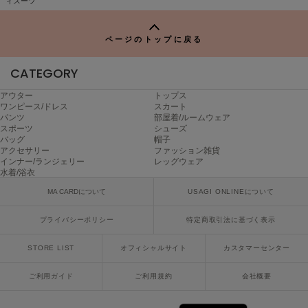
ィスーツ
P
poláura
ポローラ
ページのトップに戻る
PUMA
プーマ
CATEGORY
アウター
トップス
ワンピース/ドレス
スカート
Reebok
パンツ
部屋着/ルームウェア
リーボック
スポーツ
シューズ
バッグ
帽子
アクセサリー
ファッション雑貨
インナー/ランジェリー
レッグウェア
水着/浴衣
SALOMON
サロモン
MA CARDについて
USAGI ONLINEについて
sanrio house
プライバシーポリシー
特定商取引法に基づく表示
サンリオハウス
STORE LIST
オフィシャルサイト
カスタマーセンター
SESAME STREET MARKET
セサミストリートマーケット
ご利用ガイド
ご利用規約
会社概要
SHAKA
シャカ