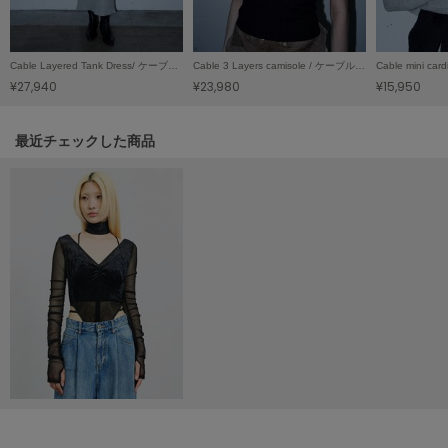
Mila Owen
ミラオーウェン
Cable Layered Tank Dress/ ケーブルレイヤード タンクドレス
Cable 3 Layers camisole / ケーブル3レイヤーキャミソール
MOIGE
モワージュ
¥27,940
¥23,980
¥15,950
MUCHA
ミュシャ
関連記事
最近チェックした商品
NEW Balance
ニューバランス
nezu
ネズ
NIKE
ナイキ
NOWNS
ナウンス
null.