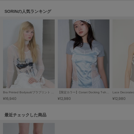
LILY BROWN
SORINの人気ランキング
リリーブラウン
LILY BROWN Lingerie
リリーブラウンランジェリー
LITTLE UNION TOKYO
リトルユニオン トウキョウ
made of Organics
メイドオブオーガニクス
MICHU COQUETTE
ミチュ コケット
Bra Printed Bodysuit/ブラプリント ボディスーツ
【限定カラー】Corset Docking T-shirt / コルセットドッキングＴシャツ
¥16,940
¥12,980
¥12,980
MIESROHE
ミースロエ
関連記事
最近チェックした商品
miies miim
ミーエスミーム