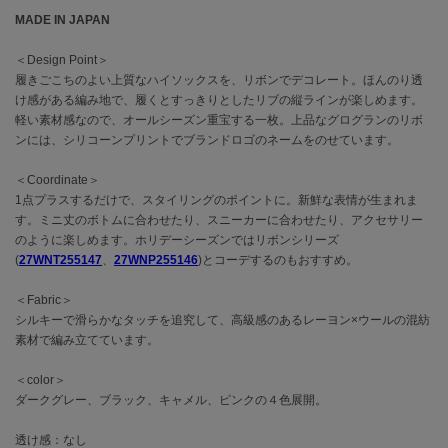
MADE IN JAPAN
célon
セロン
＜Design Point＞
履きごこちのよい上質なハイソックスを、リボンでデコレート。ほんのり透
Clarks Premium
け感がある編み地で、履くとすっきりとしたリブの縦ラインが楽しめます。
クラークス
軽い素材感なので、オールシーズン重宝する一枚。上品なグログランのリボ
ンには、シリコーンプリントでブランドロゴのネームをのせています。
CODE A
コードエー
＜Coordinate＞
1点プラスするだけで、スタイリングのポイントに。新鮮な表情が生まれま
COLE HAAN
す。ミニ丈のボトムに合わせたり、スニーカーに合わせたり、アクセサリー
コール ハーン
のように楽しめます。ホリデーシーズンではリボンシリーズ
(
27WNT255147
、
27WNP255146
)とコーデするのもおすすめ。
CONVERSE
コンバース
＜Fabric＞
シルキーで滑らかなタッチを追究して、高級感のあるレーヨン×ウールの混紡
素材で編み立てています。
DANSKIN
ダンスキン
＜color＞
ダークグレー、ブラック、キャメル、ピンクの４色展開。
透け感：なし