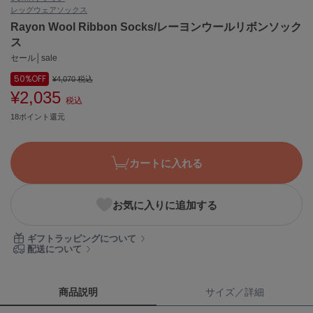
レッグウェア
ソックス
ASICS
アシックス
Rayon Wool Ribbon Socks/レーヨンウールリボンソック
ス
セール│sale
50%
OFF
Ballelite
¥4,070
税込
バレリット
¥2,035
税込
18ポイント還元
BANDOLIER
バンドリヤー
Barbour
カートに入れる
バブアー
Beyond Closet
お気に入りに追加する
ビヨンドクローゼット
ギフトラッピングについて
配送について
Calvin Klein
カルバン・クライン
商品説明
サイズ／詳細
CELFORD
セルフォード