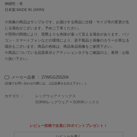
EIMY ISTOIRE
伸縮性：有
エイミー イストワール
日本製 MADE IN JAPAN
emmi
※画像の商品はサンプルです。お届けする商品に仕様・サイズ等の変更が生
エミ
じる場合がございます。予めご了承ください。
※照明の関係により、実際よりも色味が違って見える場合があります。パソ
emmi atelier
エミ アトリエ
コン・スマートフォンなどの環境により、若干製品と画像のカラーが異なる
場合もございます。商品の色味は、商品単品画像をご参照下さい。
※商品についている品質表示とアテンションタグをご確認の上、着用・お取
emmi yoga
エミヨガ
り扱い下さい。
ETRÉ TOKYO
エトレトウキョウ
メーカー品番 ： 27WGG255204
(店舗でお問い合わせの際には、上記品番をお伝え下さい。)
ey
アイ
カテゴリ ：
レッグウェア
>
ソックス
SORINレッグウェア
>
SORINソックス
FILA
フィラ
レビュー投稿で全員に30ポイントプレゼント！
FRAY I.D
レビューを書く