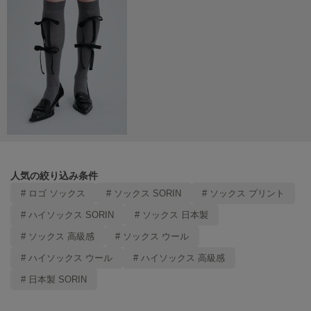
Mila Owen
ミラオーウェン
MOIGE
モワージュ
MUCHA
ミュシャ
NEW Balance
ニューバランス
人気の絞り込み条件
nezu
# ロゴ ソックス
# ソックス SORIN
# ソックス プリント
ネズ
# ハイソックス SORIN
# ソックス 日本製
NIKE
# ソックス 高級感
# ソックス ウール
ナイキ
# ハイソックス ウール
# ハイソックス 高級感
NOWNS
ナウンス
# 日本製 SORIN
null.