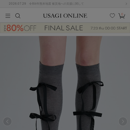
2026.07.29
令和8年熊本地震 被災地への支援に関して
0
MEN
MEN
KIDS
KIDS
BABY
BABY
BEAUTY
BEAUTY
LIFE STYLE
LIFE STYLE
検索
お気
カー
に入
ト
り
(646)
(2888)
B
C
D
E
F
G
I
J
K
L
M
N
ス/ドレス (1134)
P
Q
R
S
T
U
(543)
その
W
X
Y
Z
他
847)
ルームウェア (534)
ACYM
アシーム
(121)