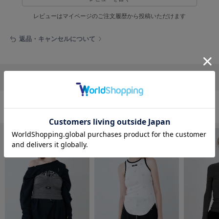
フレイアイディー
レビューはマイページのご注文履歴から投稿いただけます
FURFUR
ファーファー
返品・キャンセルについて
gelato pique
ジェラート ピケ
リポストする
LINEで送る
GELATO PIQUE CAT&DOG
ジェラート ピケ キャットアンドドッグ
おすすめ商品
gelato pique Sleep
ジェラート ピケ スリープ
GRAMICCI
グラミチ
Henon.
へノン