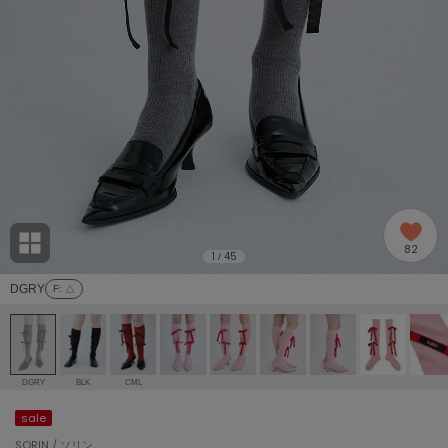
adidas
アディダス
(1978)
adidas by Stella McCartney
アディダス バイ ステラマッカートニー
858)
ALLISON BROWN
アリソンブラウン
97)
amabro
アマブロ
リー (632)
Ame no chi Hare
82
アメノチハレ
1
45
/
ョン雑貨 (842)
DGRY
F
: △
AMOMMA
アモマ
/ランジェリー (127)
ánuans
ェア (119)
アニュアンス
DGRY
BLK
CML
ànuke
sale
 (124)
アンヌーク
SORIN / ソリン