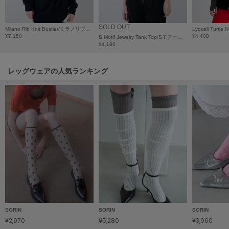
HUNTER
ハンター
SOLD OUT
Milano Rib Knit Bustier/ミラノリブニットビスチェ
HOKA ONEONE
¥7,150
¥4,400
S Motif Jewelry Tank Top/Sモチーフジュエリータンクトップ
ホカ オネオネ
¥4,180
レッグウェアの人気ランキング
KEEN
キーン
LAATO
ラート
le
ル
le coq sportif
ルコックスポルティフ
SORIN
SORIN
SORIN
LeSportsac
¥2,970
¥5,280
¥3,960
レスポートサック