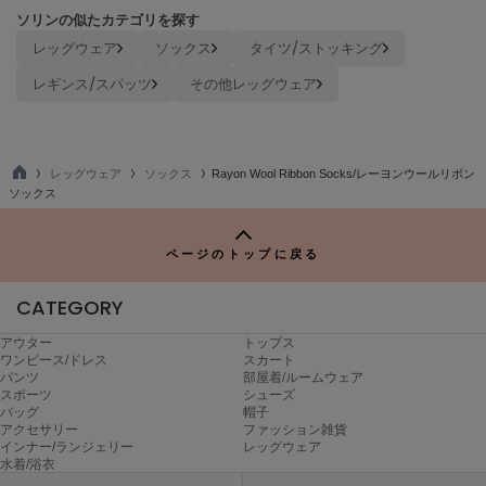
ヌル
ソリンの似たカテゴリを探す
レッグウェア
ソックス
タイツ/ストッキング
レギンス/スパッツ
その他レッグウェア
On
オン
Onitsuka Tiger
オニツカ タイガー
レッグウェア
ソックス
Rayon Wool Ribbon Socks/レーヨンウールリボン
TO
ソックス
P
ORGUE
オルグ
ページのトップに戻る
ORR
オル
CATEGORY
アウター
トップス
ワンピース/ドレス
スカート
パンツ
部屋着/ルームウェア
PATRICK
パトリック
スポーツ
シューズ
バッグ
帽子
アクセサリー
ファッション雑貨
Philly chocolate
インナー/ランジェリー
レッグウェア
フィリーチョコレート
水着/浴衣