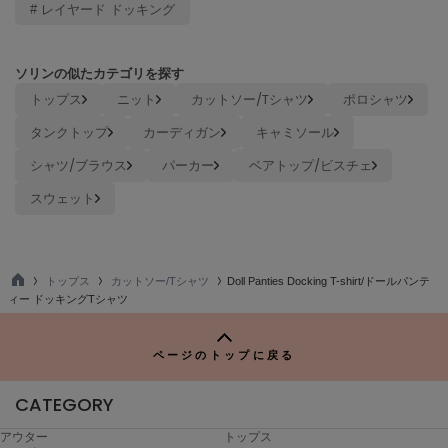
# レイヤード ドッキング
ヌル
ソリンの似たカテゴリを探す
On
トップス
ニット
カットソー/Tシャツ
ポロシャツ
オン
タンクトップ
カーディガン
キャミソール
Onitsuka Tiger
オニツカ タイガー
シャツ/ブラウス
パーカー
ベアトップ/ビスチェ
スウェット
ORGUE
オルグ
ORR
オル
トップス
カットソー/Tシャツ
Doll Panties Docking T-shirt/ドールパンテ
TO
ィー ドッキングTシャツ
P
PATRICK
ページのトップに戻る
パトリック
CATEGORY
Philly chocolate
フィリーチョコレート
アウター
トップス