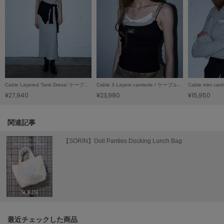
LILY BROWN
リリーブラウン
LILY BROWN Lingerie
リリーブラウンランジェリー
LITTLE UNION TOKYO
リトルユニオン トウキョウ
Cable Layered Tank Dress/ ケーブルレイヤード タンクドレス
Cable 3 Layers camisole / ケーブル3レイヤーキャミソール
¥27,940
¥23,980
¥15,950
made of Organics
関連記事
メイドオブオーガニクス
【SORIN】Doll Panties Docking Lunch Bag
MICHU COQUETTE
ミチュ コケット
MIESROHE
ミースロエ
miies miim
ミーエスミーム
最近チェックした商品