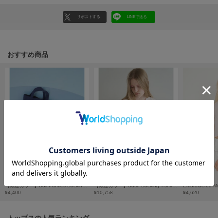
フレイアイディー
リポストする
LINEで送る
FURFUR
ファーファー
おすすめ商品
gelato pique
ジェラート ピケ
GELATO PIQUE CAT&DOG
ジェラート ピケ キャットアンドドッグ
gelato pique Sleep
ジェラート ピケ スリープ
GRAMICCI
グラミチ
【限定カラー】Doll Panties Docking Lunch Bag/ ドールパンティドッキングランチバッグ
【限定カラー】Satin Docking T-shirt/サテン ドッキングTシャツ
¥4,400
¥10,758
¥4,620
Henon.
へノン
トップスの人気ランキング