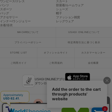
ワンピース/ドレス
スカート
poláura
パンツ
部屋着/ルームウェア
ポローラ
スポーツ
シューズ
バッグ
帽子
アクセサリー
ファッション雑貨
PUMA
インナー/ランジェリー
レッグウェア
プーマ
水着/浴衣
MA CARDについて
USAGI ONLINEについて
Reebok
プライバシーポリシー
特定商取引法に基づく表示
リーボック
STORE LIST
オフィシャルサイト
カスタマーセンター
ご利用ガイド
ご利用規約
会社概要
SALOMON
サロモン
sanrio house
USAGI ONLINEアプリ
サンリオハウス
ダウンロードはこちら
SESAME STREET MARKET
セサミストリートマーケット
SHAKA
シャカ
x
facebook
instagram
LINE
mail