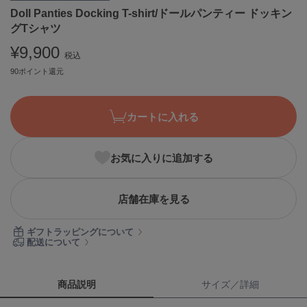
Doll Panties Docking T-shirt/ドールパンティー ドッキン
ASICS
アシックス
グTシャツ
¥9,900
税込
90ポイント還元
Ballelite
バレリット
カートに入れる
BANDOLIER
バンドリヤー
Barbour
お気に入りに追加する
バブアー
Beyond Closet
店舗在庫を見る
ビヨンドクローゼット
ギフトラッピングについて
配送について
Calvin Klein
カルバン・クライン
商品説明
サイズ／詳細
CELFORD
セルフォード