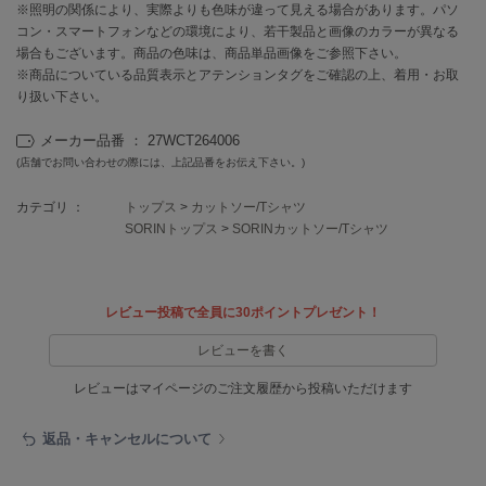
EIMY ISTOIRE
※照明の関係により、実際よりも色味が違って見える場合があります。パソ
エイミー イストワール
コン・スマートフォンなどの環境により、若干製品と画像のカラーが異なる
場合もございます。商品の色味は、商品単品画像をご参照下さい。
emmi
※商品についている品質表示とアテンションタグをご確認の上、着用・お取
エミ
り扱い下さい。
emmi atelier
メーカー品番 ： 27WCT264006
エミ アトリエ
(店舗でお問い合わせの際には、上記品番をお伝え下さい。)
emmi yoga
エミヨガ
カテゴリ ：
トップス
>
カットソー/Tシャツ
SORINトップス
>
SORINカットソー/Tシャツ
ETRÉ TOKYO
エトレトウキョウ
レビュー投稿で全員に30ポイントプレゼント！
ey
アイ
レビューを書く
レビューはマイページのご注文履歴から投稿いただけます
FILA
フィラ
返品・キャンセルについて
FRAY I.D