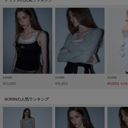
HUNTER
ハンター
HOKA ONEONE
ホカ オネオネ
KEEN
キーン
LAATO
ラート
SORIN
SORIN
SORIN
¥23,980
¥15,950
¥11,550
50%
le
ル
SORINの人気ランキング
le coq sportif
ルコックスポルティフ
LeSportsac
レスポートサック