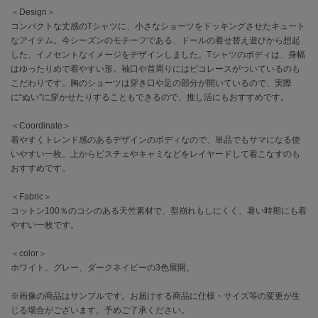
＜Design＞
コンパクトな丈感のTシャツに、小さなショーツをドッキングさせたキュート
célon
セロン
なアイテム。今シーズンのモチーフである、ドールの着せ替え遊びから想起
した、イノセントなイメージをデザインしました。Tシャツのボディは、身幅
はゆったりめで着やすい形。袖口や首周りにはピコレースがついているのも
Clarks Premium
クラークス
こだわりです。胸のショーツは穿き口や足の部分が開いているので、実際
に“ぬい”に穿かせたりすることもできるので、推し活にもおすすめです。
CODE A
コードエー
＜Coordinate＞
着やすくトレンド感のあるデザインのボディなので、単品でもサマになる使
COLE HAAN
いやすい一枚。上からビスチェやキャミなどをレイヤードして着こなすのも
コール ハーン
おすすめです。
CONVERSE
＜Fabric＞
コンバース
コットン100％のコシのある天竺素材で、型崩れもしにくく、暑い時期にも着
やすい一枚です。
＜color＞
DANSKIN
ダンスキン
ホワイト、グレー、ダークネイビーの3色展開。
※画像の商品はサンプルです。お届けする商品に仕様・サイズ等の変更が生
じる場合がございます。予めご了承ください。