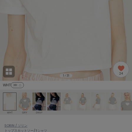
adidas
アディダス
(2005)
adidas by Stella McCartney
アディダス バイ ステラマッカートニー
916)
ALLISON BROWN
アリソンブラウン
07)
amabro
アマブロ
リー (664)
Ame no chi Hare
24
アメノチハレ
1
31
/
ョン雑貨 (865)
WHT
38
: △
AMOMMA
アモマ
/ランジェリー (127)
ánuans
ェア (121)
アニュアンス
WHT
GRY
DNVY
ànuke
 (124)
SORIN / ソリン
アンヌーク
トップス
カットソー/Tシャツ