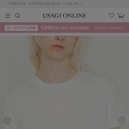
2026.07.29
令和8年熊本地震 被災地への支援に関して
0
MEN
MEN
KIDS
KIDS
BABY
BABY
BEAUTY
BEAUTY
LIFE STYLE
LIFE STYLE
検索
お気
カー
に入
ト
り
(715)
(3074)
B
C
D
E
F
G
I
J
K
L
M
N
ス/ドレス (1179)
P
Q
R
S
T
U
(570)
その
W
X
Y
Z
他
890)
ルームウェア (535)
ACYM
アシーム
(121)