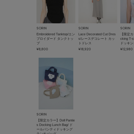
SORIN
SORIN
SORIN
Embroidered Tanktop/エン
Lace Decorated Cut Dres
【限定カラ
ブロイダード タンクトッ
s/レースデコレート カッ
cking T
プ
トドレス
ドッキン
¥8,800
¥18,920
¥12,980
SORIN
【限定カラー】Doll Pantie
s Docking Lunch Bag/ ド
ールパンティドッキング
ランチバッグ