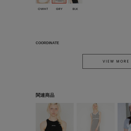
OWHT
GRY
BLK
COORDINATE
VIEW MORE
関連商品