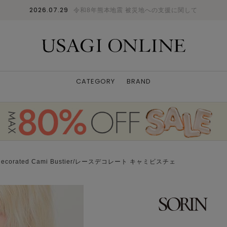
2026.07.29
令和8年熊本地震 被災地への支援に関して
CATEGORY
BRAND
Decorated Cami Bustier/レースデコレート キャミビスチェ
BLK
38
: ✕