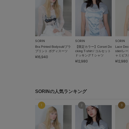
SORIN
SORIN
SORIN
Bra Printed Bodysuit/ブラ
【限定カラー】Corset Do
Lace Dec
プリント ボディスーツ
cking T-shirt / コルセット
stier/
ドッキングＴシャツ
ャミビス
¥16,940
¥12,980
¥12,980
SORINの人気ランキング