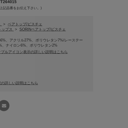
264015
上記品番をお伝え下さい。)
ス
>
ベアトップ/ビスチェ
Nトップス
>
SORINベアトップ/ビスチェ
66%、アクリル27%、ポリウレタン7%/レーステー
2%、ナイロン6%、ポリウレタン2%
ナブルアイコン表示の詳しい説明はこちら
記の詳しい説明はこちら
友達に
教える