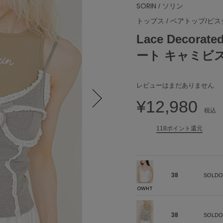
SORIN
/ ソリン
トップス
/
ベアトップ/ビス
Lace Decorat
ート キャミビ
レビューはまだありません
¥12,980
税込
Next
118ポイント還元
38
SOLDO
OWHT
38
SOLDO