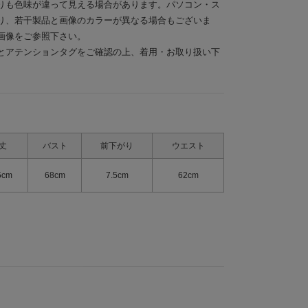
りも色味が違って見える場合があります。パソコン・ス
り、若干製品と画像のカラーが異なる場合もございま
画像をご参照下さい。
とアテンションタグをご確認の上、着用・お取り扱い下
丈
バスト
前下がり
ウエスト
5cm
68cm
7.5cm
62cm