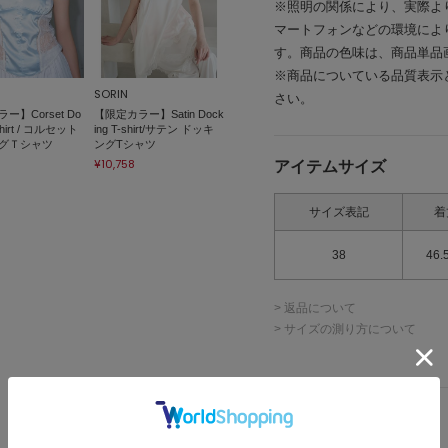
※照明の関係により、実際よ
マートフォンなどの環境によ
す。商品の色味は、商品単品
※商品についている品質表示
SORIN
さい。
ー】Corset Do
【限定カラー】Satin Dock
-shirt / コルセット
ing T-shirt/サテン ドッキ
グＴシャツ
ングTシャツ
¥10,758
アイテムサイズ
サイズ表記
着
38
46.
> 返品について
> サイズの測り方について
詳細情報