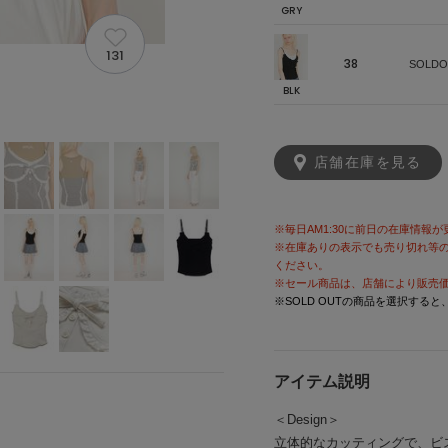
GRY
131
38
SOLDO
BLK
店舗在庫を見る
※毎日AM1:30に前日の在庫情報
※在庫ありの表示でも売り切れ等
ください。
※セール商品は、店舗により販売
※SOLD OUTの商品を選択する
アイテム説明
＜Design＞
立体的なカッティングで、ビ