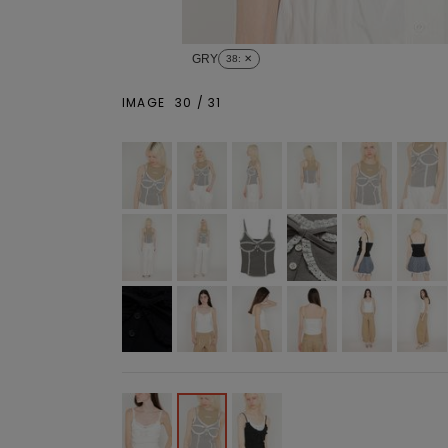
GRY
38
: ✕
IMAGE
30
/
31