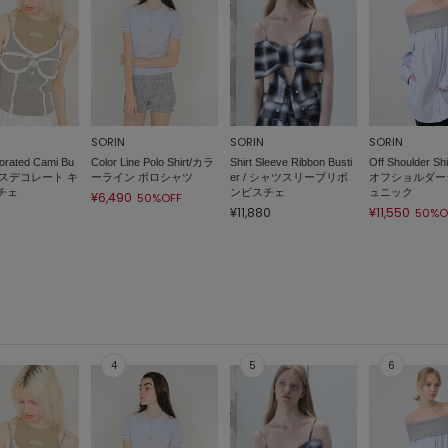
SORIN
SORIN
SORIN
orated Cami Bu
Color Line Polo Shirt/カラ
Shirt Sleeve Ribbon Busti
Off Shoulder Shi
レースデコレート キ
ーライン ポロシャツ
er / シャツスリーブリボ
オフショルダー
チェ
ンビスチェ
ュニック
¥6,490
50%OFF
¥11,880
¥11,550
50%O