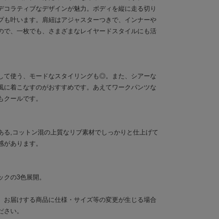
デコラティブなデザインが魅力。ボディを縦に走る切り
プも叶います。肩紐はアジャスターつきで、インナーや
ので、一枚でも、さまざまなレイヤードスタイルにも活
して使う、モードなスタイリングも◎。また、シアーな
風に着こなすのがおすすめです。あえてワークパンツな
もクールです。
ある,コットン混の上質なリブ素材でしっかりと仕上げて
感があります。
ックの3色展開。
。お届けする商品に仕様・サイズ等の変更が生じる場合
ださい。