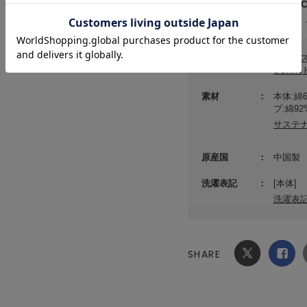
メーカー品番 ： 27WCT
(店舗でお問い合わせの際には、
カテゴリ
トップ
SORI
素材
本体:綿
プ:綿9
サステ
原産国
中国製
洗濯表記
[本体]
洗濯表
SHARE
Xでシ
facebook
ェア
でシェ
ア