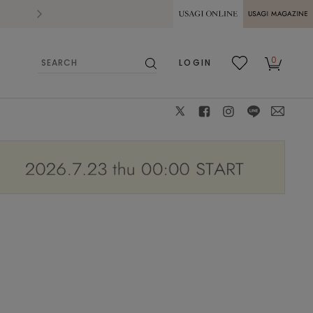
2026.07.28
熊本県熊本地方を震源とする地震の影響によ
USAGI ONLINE
USAGI
0
LOGIN
MAGAZINE
検
お気
カー
索
に入
ト
り
X
facebook
instagram
LINE
mail